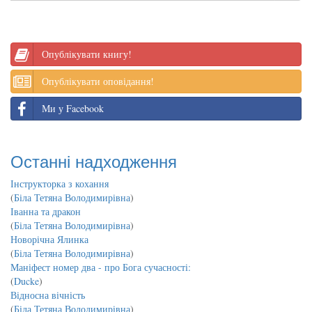
Опублікувати книгу!
Опублікувати оповідання!
Ми у Facebook
Останні надходження
Інструкторка з кохання
(
Біла Тетяна Володимирівна
)
Іванна та дракон
(
Біла Тетяна Володимирівна
)
Новорічна Ялинка
(
Біла Тетяна Володимирівна
)
Маніфест номер два - про Бога сучасності:
(
Ducke
)
Відносна вічність
(
Біла Тетяна Володимирівна
)