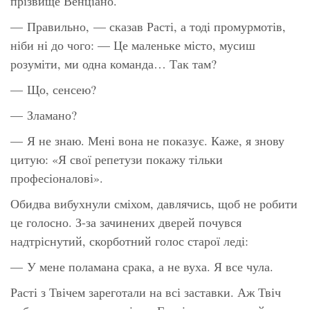
прізвище Венціано.
— Правильно, — сказав Расті, а тоді промурмотів,
ніби ні до чого: — Це маленьке місто, мусиш
розуміти, ми одна команда… Так там?
— Що, сенсею?
— Зламано?
— Я не знаю. Мені вона не показує. Каже, я
знову
цитую: «Я свої репетузи покажу тільки
професіоналові».
Обидва вибухнули сміхом, давлячись, щоб не робити
це голосно. З-за зачинених дверей почувся
надтріснутий, скорботний голос старої леді:
— У мене поламана срака, а не вуха. Я все чула.
Расті з Твічем зареготали на всі заставки. Аж Твіч