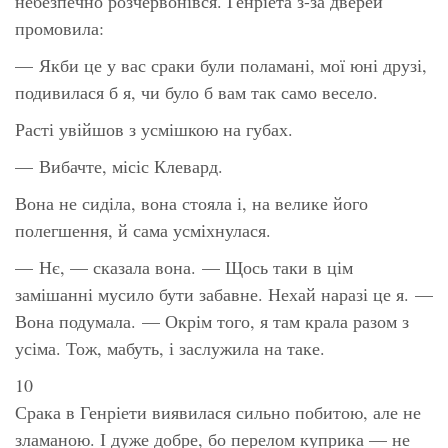
небезпечно розчервонівся. Генріета з-за дверей
промовила:
— Якби це у вас сраки були поламані, мої юні друзі,
подивилася б я, чи було б вам так само весело.
Расті увійшов з усмішкою на губах.
— Вибачте, місіс Клевард.
Вона не сиділа, вона стояла і, на велике його
полегшення, й сама усміхнулася.
— Нє, — сказала вона. —
Щось
таки в цім
замішанні мусило бути забавне. Нехай наразі це я. —
Вона подумала. — Окрім того, я там крала разом з
усіма. Тож, мабуть, і заслужила на таке.
10
Срака в Генріети виявилася сильно побитою, але не
зламаною. І дуже добре, бо перелом куприка — не