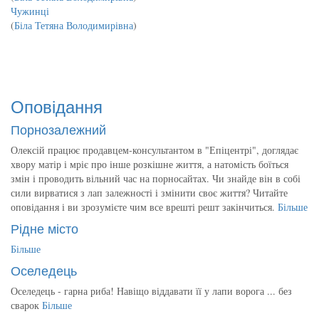
Чужинці
(
Біла Тетяна Володимирівна
)
Оповідання
Порнозалежний
Олексій працює продавцем-консультантом в "Епіцентрі", доглядає
хвору матір і мріє про інше розкішне життя, а натомість боїться
змін і проводить вільний час на порносайтах. Чи знайде він в собі
сили вирватися з лап залежності і змінити своє життя? Читайте
оповідання і ви зрозумієте чим все врешті решт закінчиться.
Більше
Рідне місто
Більше
Оселедець
Оселедець - гарна риба! Навіщо віддавати її у лапи ворога ... без
сварок
Більше