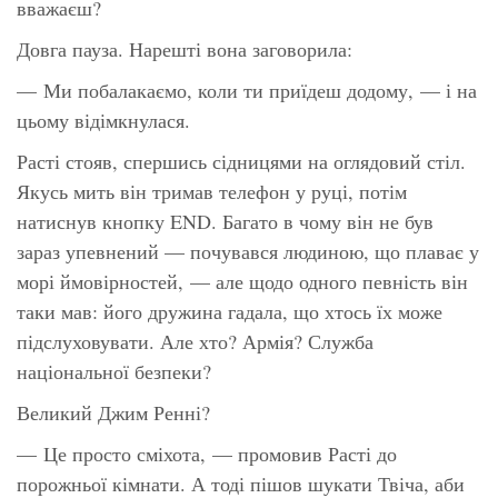
вважаєш?
Довга пауза. Нарешті вона заговорила:
— Ми побалакаємо, коли ти приїдеш додому, — і на
цьому відімкнулася.
Расті стояв, спершись сідницями на оглядовий стіл.
Якусь мить він тримав телефон у руці, потім
натиснув кнопку END. Багато в чому він не був
зараз упевнений — почувався людиною, що плаває у
морі ймовірностей, — але щодо одного певність він
таки мав: його дружина гадала, що хтось їх може
підслуховувати. Але хто? Армія? Служба
національної безпеки?
Великий Джим Ренні?
— Це просто сміхота, — промовив Расті до
порожньої кімнати. А тоді пішов шукати Твіча, аби