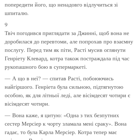
попередити його, що ненадовго відлучиться зі
шпиталю.
9
Твіч погодився приглядати за Джинні, щоб вона не
доробилася до перевтоми, але попрохав про взаємну
послугу. Перед тим як піти, Расті мусив оглянути
Генріету Клевард, котра також постраждала під час
рукопашного бою в супермаркеті.
— А що в неї? — спитав Расті, побоюючись
найгіршого. Генріета була сильною, підтягнутою
особою, як для літньої леді, але вісімдесят чотири є
вісімдесят чотири.
— Вона каже, я цитую: «Одна з тих безпутних
сестер Мерсіер к чорту зламала мені сраку». Вона
гадає, то була Карла Мерсіер. Котра тепер має