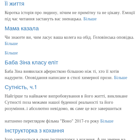
Її життя
Коротка історія про людину, нічим не примітну та не цікаву. Емоції
під час читання застануть вас зненацька.
Більше
Мама казала
Чи знаєете ви, чим ласує ваша колега на обід. Геловінська оповідка.
Більше
Більше
Баба Зіна класу еліт
Баба Зіна виявилася аферисткою більшою ніж ті, хто її хотів
надурити. Оповідання написане в стилі химерної прози.
Більше
Сутність, ч.1
Найгірше та найважче випробовування в його житті, викликане
Сутності поза межами нашої буденної реальності та його
розуміння..і абсолютно невідомо, як саме це все завершиться
натхнено переглядом фільма "Воно" 2017-го року
Більше
Інструкторка з кохання
Ігор закохується в свою інструкторку з кохання. А чи зверне на