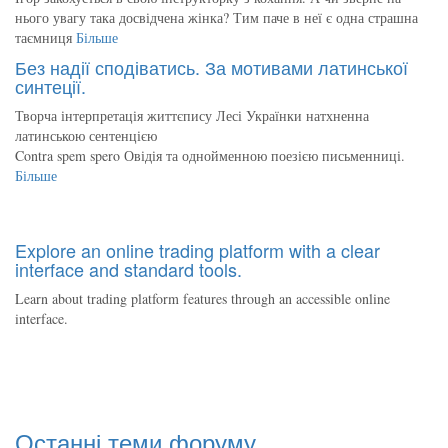
нього увагу така досвідчена жінка? Тим паче в неї є одна страшна
таємниця
Більше
Без надії сподіватись. За мотивами латинської
синтеції.
Творча інтерпретація життєпису Лесі Українки натхненна
латинською сентенцією
Contra spem spero Овідія та однойменною поезією письменниці.
Більше
Explore an online trading platform with a clear
interface and standard tools.
Learn about trading platform features through an accessible online
interface.
Останні теми форуму