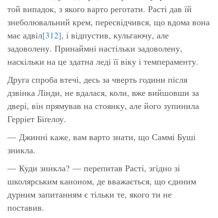
той випадок, з якого варто реготати. Расті дав їй
знеболювальний крем, пересвідчився, що вдома вона
має адвіл
[312]
, і відпустив, кульгаючу, але
задоволену. Принаймні настільки задоволену,
наскільки на це здатна леді її віку і темпераменту.
Друга спроба втечі, десь за чверть години після
дзвінка Лінди, не вдалася, коли, вже вийшовши за
двері, він прямував на стоянку, але його зупинила
Герріет Біґелоу.
— Джинні каже, вам варто знати, що Саммі Буші
зникла.
— Куди зникла? — перепитав Расті, згідно зі
школярським каноном, де вважається, що єдиним
дурним запитанням є тільки те, якого ти не
поставив.