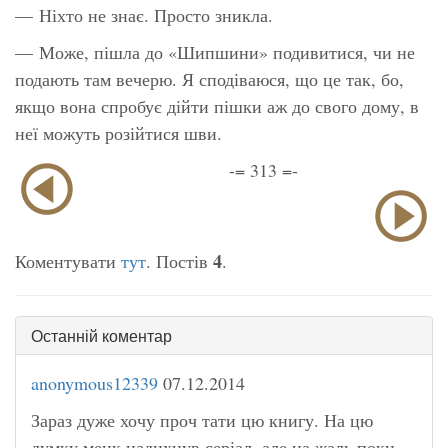
— Ніхто не знає. Просто зникла.
— Може, пішла до «Шипшини» подивитися, чи не
подають там вечерю. Я сподіваюся, що це так, бо,
якщо вона спробує дійти пішки аж до свого дому, в
неї можуть розійтися шви.
-= 313 =-
4
Коментувати
тут
. Постів
.
Останній коментар
anonymous12339
07.12.2014
Зараз дуже хочу проч тати цю книгу. На цю
думку менк надихнув серіал, але на жаль поки