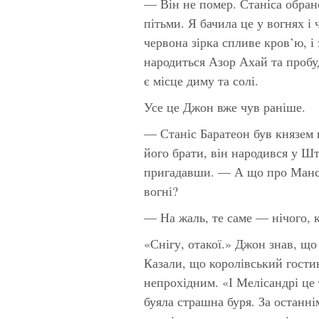
— Він не помер. Станіса обран
пітьми. Я бачила це у вогнях і
червона зірка спливе кров’ю, і 
народиться Азор Ахай та пробу
є місце диму та солі.
Усе це Джон вже чув раніше.
— Станіс Баратеон був князем н
його брати, він народився у 
пригадавши. — А що про Манса
вогні?
— На жаль, те саме — нічого, к
«Снігу, отакої.» Джон знав, що 
Казали, що королівський гостин
непрохідним. «І Мелісандрі це
буяла страшна буря. За останні