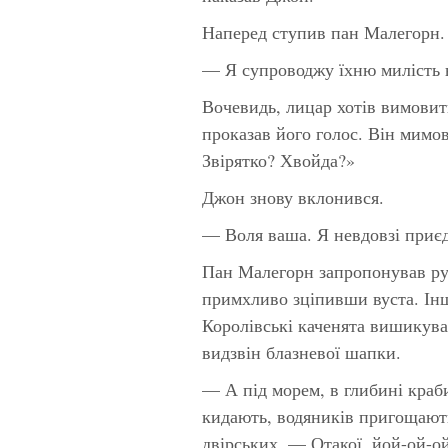
Наперед ступив пан Малегорн.
— Я супроводжу їхню милість
Вочевидь, лицар хотів вимови
проказав його голос. Він мимо
Звірятко? Хвойда?»
Джон знову вклонився.
— Воля ваша. Я невдовзі приє
Пан Малегорн запропонував руку
примхливо зціпивши вуста. Інш
Королівські каченята вишикува
видзвін блазневої шапки.
— А під морем, в глибині краб
кидають, водяників пригощают
двірських. — Отакої, йой-ой-ой