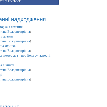
Ми у Facebook
анні надходження
торка з кохання
етяна Володимирівна
)
та дракон
етяна Володимирівна
)
чна Ялинка
етяна Володимирівна
)
т номер два - про Бога сучасності:
а вічність
етяна Володимирівна
)
і
етяна Володимирівна
)
відання