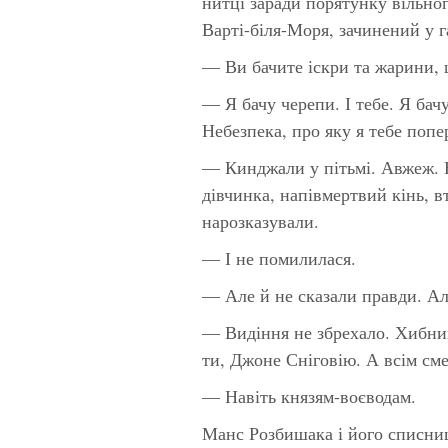
нитці заради порятунку вільног
Варті-біля-Моря, зачинений у 
— Ви бачите іскри та жарини, 
— Я бачу черепи. І тебе. Я бач
Небезпека, про яку я тебе попе
— Кинджали у пітьмі. Авжеж. В
дівчинка, напівмертвий кінь, 
нарозказували.
— І не помилилася.
— Але й не сказали правди. А
— Видіння не збрехало. Хибним
ти, Джоне Сніговію. А всім см
— Навіть князям-воєводам.
Манс Розбишака і його списниц