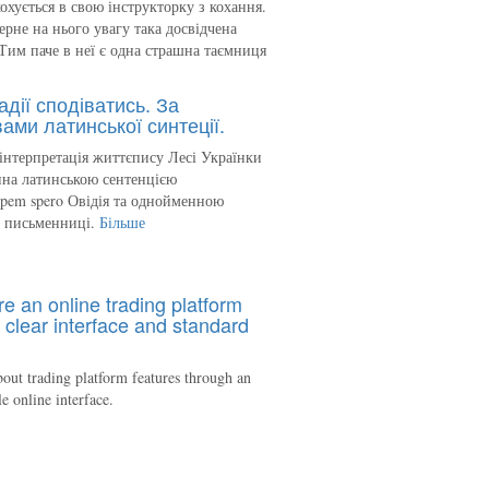
кохується в свою інструкторку з кохання.
ерне на нього увагу така досвідчена
Тим паче в неї є одна страшна таємниця
адії сподіватись. За
ами латинської синтеції.
інтерпретація життєпису Лесі Українки
на латинською сентенцією
spem spero Овідія та однойменною
ю письменниці.
Більше
re an online trading platform
 clear interface and standard
out trading platform features through an
le online interface.