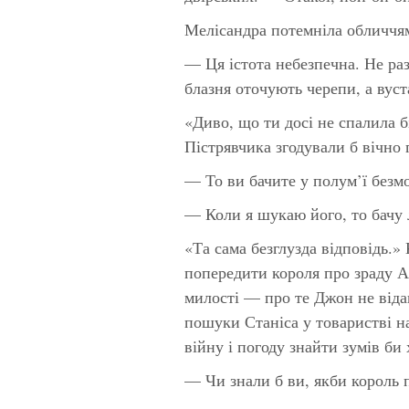
Мелісандра потемніла обличчя
— Ця істота небезпечна. Не раз 
блазня оточують черепи, а вуст
«Диво, що ти досі не спалила б
Пістрявчика згодували б вічно
— То ви бачите у полум’ї безмо
— Коли я шукаю його, то бачу л
«Та сама безглузда відповідь.
попередити короля про зраду А
милості — про те Джон не від
пошуки Станіса у товаристві н
війну і погоду знайти зумів би
— Чи знали б ви, якби король