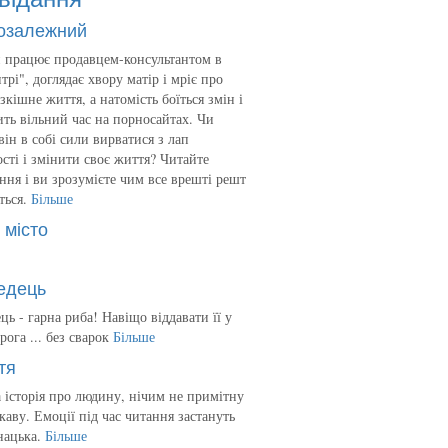
озалежний
 працює продавцем-консультантом в
трі", доглядає хвору матір і мріє про
зкішне життя, а натомість боїться змін і
ть вільний час на порносайтах. Чи
він в собі сили вирватися з лап
сті і змінити своє життя? Читайте
ння і ви зрозумієте чим все врешті решт
ться.
Більше
 місто
едець
ць - гарна риба! Навіщо віддавати її у
рога ... без сварок
Більше
тя
 історія про людину, нічим не примітну
ікаву. Емоції під час читання застануть
нацька.
Більше