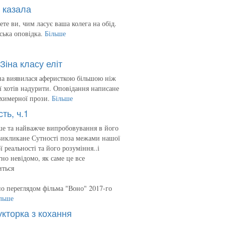
 казала
ете ви, чим ласує ваша колега на обід.
ська оповідка.
Більше
Зіна класу еліт
на виявилася аферисткою більшою ніж
 її хотів надурити. Оповідання написане
 химерної прози.
Більше
сть, ч.1
е та найважче випробовування в його
викликане Сутності поза межами нашої
ї реальності та його розуміння..і
но невідомо, як саме це все
иться
о переглядом фільма "Воно" 2017-го
льше
укторка з кохання