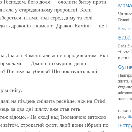
о Господом, його доля — очолити битву проти
Мама
 читала у стародавньому пророцтві. Коли
Чи знає
збереться пітьма, тоді серед диму та солі
Геловін
дить драконів з каменю. Дракон-Камінь — це і
Більше
Баба 
Баба Зі
ті, хто
а Дракон-Камені, але ж не народився там. Як і
в стилі
Штормоламі. — Джон спохмурнів, дещо
Сутні
? Він теж загубився? Що показують ваші
Найгірш
житті, 
буденно
рім снігу.
абсолют
заверш
далі на південь сніжить рясніше, ніж на Стіні.
ець за два дні шляху вже став геть
натхнен
 теж відомо.» На сході над Тюленячою затокою
року
Бі
м звітом, строкатий флот, який вони зібрали по
Інстр