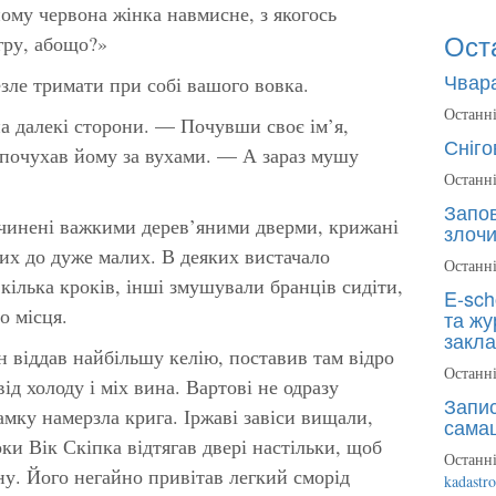
йому червона жінка навмисне, з якогось
Ост
гру, абощо?»
Чвара
зле тримати при собі вашого вовка.
Останні
а далекі сторони. — Почувши своє ім’я,
Сніго
 почухав йому за вухами. — А зараз мушу
Останні
Запов
зачинені важкими дерев’яними дверми, крижані
злочи
алих до дуже малих. В деяких вистачало
Останні
кілька кроків, інші змушували бранців сидіти,
E-sch
о місця.
та жу
закла
віддав найбільшу келію, поставив там відро
Останні
ід холоду і міх вина. Вартові не одразу
Запис
амку намерзла крига. Іржаві завіси вищали,
сама
оки Вік Скіпка відтягав двері настільки, щоб
Останні
у. Його негайно привітав легкий сморід
kadastr