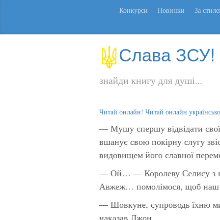
Конкурси
Новинки
За стил
Слава ЗСУ!
знайди книгу для душі...
Читай онлайн! Читай онлайн українськ
— Мушу спершу відвідати свої
вшанує свою покірну слугу зві
видовищем його славної перем
— Ой… — Королеву Селису з н
Авжеж… помолімося, щоб наш 
— Шовкуне, супроводь їхню мил
наказав Джон.