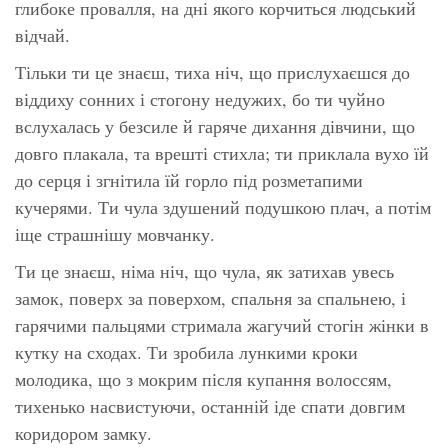
глибоке провалля, на дні якого корчиться людський
відчай.
Тільки ти це знаєш, тиха ніч, що прислухаєшся до
віддиху сонних і стогону недужих, бо ти чуйно
вслухалась у безсиле й гаряче дихання дівчини, що
довго плакала, та врешті стихла; ти приклала вухо їй
до серця і згнітила їй горло під розметапими
кучерями. Ти чула здушений подушкою плач, а потім
іще страшнішу мовчанку.
Ти це знаєш, німа ніч, що чула, як затихав увесь
замок, поверх за поверхом, спальня за спальнею, і
гарячими пальцями стримала жагучий стогін жінки в
кутку на сходах. Ти зробила лункими кроки
молодика, що з мокрим після купання волоссям,
тихенько насвистуючи, останній іде спати довгим
коридором замку.