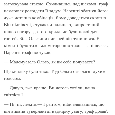
загрожувала атакою. Схилившись над шахами, граф
намагався розгадати її задум. Нарешті збагнув його:
дуже дотепна комбінація, йому доведеться скрутно.
Він підвівся і, стукаючи палицею, випростаний,
пішов нагору, до того крила, де були покої для
гостей. Біля Ольжиних дверей він зупинився. В
кімнаті було тихо, аж моторошно тихо — анішелесь.
Нарешті граф постукав:
— Мадемуазель Ольго, як ви себе почуваєте?
Ще хвильку було тихо. Тоді Ольга озвалася глухим
голосом:
— Дякую, вже краще. Ви чогось хотіли, ваша
світлість?
— Ні, пі, лежіть.— І раптом, ніби злякавшись, що
він виявив гувернантці надмірну увагу, граф додав\