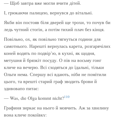
— Щоб завтра вже могли вчити дітей.
І, грюкаючи палицею, вернувся до вітальні.
Якби він постояв біля дверей ще трохи, то почув би
ледь чутний стогін, а потім тихий плач без кінця.
Повільно, ох, як повільно тягнуться години для
самотнього. Нарешті вернулась карета, розгарячілих
коней водять по подвір’ю, в кухні, як щодня,
метушня й брязкіт посуду. О пів на восьму гонг
кличе на вечерю. Всі сходяться до їдальні, тільки
Ольги нема. Спершу всі вдають, ніби не помітили
цього, та врешті старий граф зводить брови й
здивовапо питає:
110
— Was, die Olga kommt nicht?
Графиня зиркає на нього й мовчить. Аж за хвилину
вона кличе покоївку: