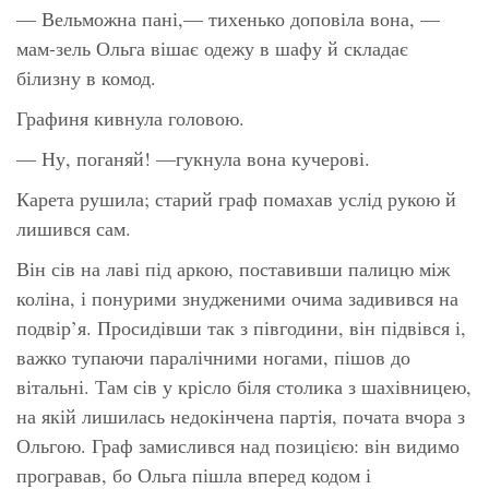
— Вельможна пані,— тихенько доповіла вона, —
мам-зель Ольга вішає одежу в шафу й складає
білизну в комод.
Графиня кивнула головою.
— Ну, поганяй! —гукнула вона кучерові.
Карета рушила; старий граф помахав услід рукою й
лишився сам.
Він сів на лаві під аркою, поставивши палицю між
коліна, і понурими знудженими очима задивився на
подвір’я. Просидівши так з півгодини, він підвівся і,
важко тупаючи паралічними ногами, пішов до
вітальні. Там сів у крісло біля столика з шахівницею,
на якій лишилась недокінчена партія, почата вчора з
Ольгою. Граф замислився над позицією: він видимо
програвав, бо Ольга пішла вперед кодом і