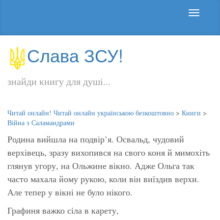
Слава ЗСУ!
знайди книгу для душі...
Читай онлайн! Читай онлайн українською безкоштовно
>
Книги
>
Війна з Саламандрами
Родина вийшла на подвір’я. Освальд, чудовий
верхівець, зразу вихопився на свого коня й мимохіть
глянув угору, на Ольжине вікно. Адже Ольга так
часто махала йому рукою, коли він виїздив верхи.
Але тепер у вікні не було нікого.
Графиня важко сіла в карету,