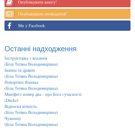
Опублікувати книгу!
Опублікувати оповідання!
Ми у Facebook
Останні надходження
Інструкторка з кохання
(
Біла Тетяна Володимирівна
)
Іванна та дракон
(
Біла Тетяна Володимирівна
)
Новорічна Ялинка
(
Біла Тетяна Володимирівна
)
Маніфест номер два - про Бога сучасності:
(
Ducke
)
Відносна вічність
(
Біла Тетяна Володимирівна
)
Чужинці
(
Біла Тетяна Володимирівна
)