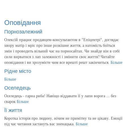
Оповідання
Порнозалежний
Олексій працює продавцем-консультантом в "Епіцентрі", доглядає
хвору матір і мріє про інше розкішне життя, а натомість боїться
змін і проводить вільний час на порносайтах. Чи знайде він в собі
сили вирватися з лап залежності і змінити своє життя? Читайте
оповідання і ви зрозумієте чим все врешті решт закінчиться.
Більше
Рідне місто
Більше
Оселедець
Оселедець - гарна риба! Навіщо віддавати її у лапи ворога ... без
сварок
Більше
Її життя
Коротка історія про людину, нічим не примітну та не цікаву. Емоції
під час читання застануть вас зненацька.
Більше