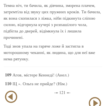
Темна ніч, ти бачила, як дівчина, зморена плачем,
затремтіла від звуку цих пружних кроків. Ти бачила,
як вона схопилася з ліжка, ніби підкинута сліпою
силою, відгорнула кучері з розпашілого чола,
підбігла до дверей, відімкнула їх і лишила
прочинені.
Тоді знов упала на гаряче ложе й застигла в
моторошному чеканні, як людина, що для неї вже
нема рятунку.
109
Агов, містере Кеннеді! (Анел.)
110
ІЦ ». Ольга не прийде? (Нім.)
-= 121 =-