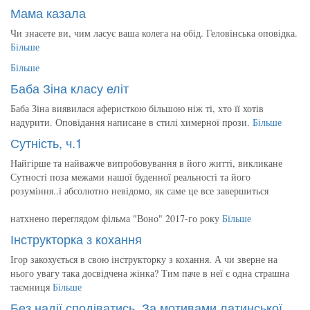
Мама казала
Чи знаєете ви, чим ласує ваша колега на обід. Геловінська оповідка.
Більше
Більше
Баба Зіна класу еліт
Баба Зіна виявилася аферисткою більшою ніж ті, хто її хотів
надурити. Оповідання написане в стилі химерної прози.
Більше
Сутність, ч.1
Найгірше та найважче випробовування в його житті, викликане
Сутності поза межами нашої буденної реальності та його
розуміння..і абсолютно невідомо, як саме це все завершиться
натхнено переглядом фільма "Воно" 2017-го року
Більше
Інструкторка з кохання
Ігор закохується в свою інструкторку з кохання. А чи зверне на
нього увагу така досвідчена жінка? Тим паче в неї є одна страшна
таємниця
Більше
Без надії сподіватись. За мотивами латинської