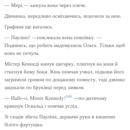
— Мері,— кинула вона через плече.
Дівчинка, вередливо осміхаючись, вскочила за нею.
Графиня ще вагалась.
— Пауліно! —покликала вона покоївку. —
Подивись, що робить мадемуазель Ольга. Тільки щоб
вона не почула.
Містер Кеннеді кинув цигарку, плигнув на коня й
стиснув йому боки. Кінь помчав учвал, підкови його
загриміли громом по дощаному помосту, тоді дзвінко
зацокали по бруківці перед замком.
109
— Hallo-o, Mister Kennedy!
—по-дитячому
крикнув Освальд і помчав услід.
Зі сходів збігла Пауліна, держачи руки в кишенях
білого фартушка.