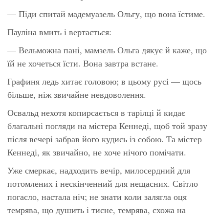
— Піди спитай мадемуазель Ольгу, що вона їстиме.
Пауліна вмить і вертається:
— Вельможна пані, мамзель Ольга дякує й каже, що
їй не хочеться їсти. Вона завтра встане.
Графиня ледь хитає головою; в цьому русі — щось
більше, ніж звичайне невдоволення.
Освальд нехотя копирсається в тарілці й кидає
благальні погляди на містера Кеннеді, щоб той зразу
після вечері забрав його кудись із собою. Та містер
Кеннеді, як звичайно, не хоче нічого помічати.
Уже смеркає, надходить вечір, милосердний для
потомлених і нескінченний для нещасних. Світло
погасло, настала ніч; не знати коли залягла оця
темрява, що душить і тисне, темрява, схожа на