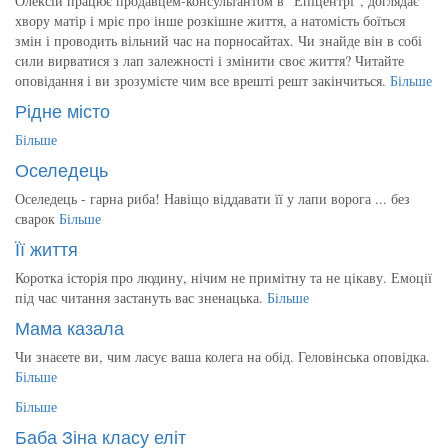
Олексій працює продавцем-консультантом в "Епіцентрі", доглядає
хвору матір і мріє про інше розкішне життя, а натомість боїться
змін і проводить вільний час на порносайтах. Чи знайде він в собі
сили вирватися з лап залежності і змінити своє життя? Читайте
оповідання і ви зрозумієте чим все врешті решт закінчиться.
Більше
Рідне місто
Більше
Оселедець
Оселедець - гарна риба! Навіщо віддавати її у лапи ворога ... без
сварок
Більше
Її життя
Коротка історія про людину, нічим не примітну та не цікаву. Емоції
під час читання застануть вас зненацька.
Більше
Мама казала
Чи знаєете ви, чим ласує ваша колега на обід. Геловінська оповідка.
Більше
Більше
Баба Зіна класу еліт