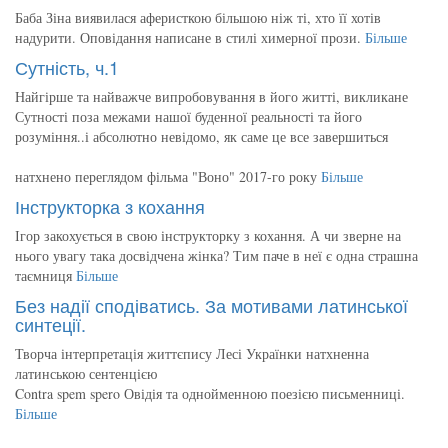
Баба Зіна виявилася аферисткою більшою ніж ті, хто її хотів
надурити. Оповідання написане в стилі химерної прози.
Більше
Сутність, ч.1
Найгірше та найважче випробовування в його житті, викликане
Сутності поза межами нашої буденної реальності та його
розуміння..і абсолютно невідомо, як саме це все завершиться
натхнено переглядом фільма "Воно" 2017-го року
Більше
Інструкторка з кохання
Ігор закохується в свою інструкторку з кохання. А чи зверне на
нього увагу така досвідчена жінка? Тим паче в неї є одна страшна
таємниця
Більше
Без надії сподіватись. За мотивами латинської
синтеції.
Творча інтерпретація життєпису Лесі Українки натхненна
латинською сентенцією
Contra spem spero Овідія та однойменною поезією письменниці.
Більше