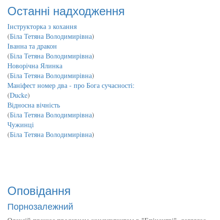
Останні надходження
Інструкторка з кохання
(
Біла Тетяна Володимирівна
)
Іванна та дракон
(
Біла Тетяна Володимирівна
)
Новорічна Ялинка
(
Біла Тетяна Володимирівна
)
Маніфест номер два - про Бога сучасності:
(
Ducke
)
Відносна вічність
(
Біла Тетяна Володимирівна
)
Чужинці
(
Біла Тетяна Володимирівна
)
Оповідання
Порнозалежний