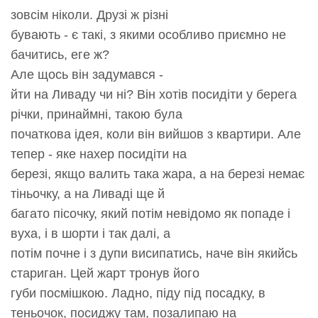
зовсім ніколи. Друзі ж різні
бувають - є такі, з якими особливо приємно не
бачитись, еге ж?
Але щось він задумався -
йти на Ливаду чи ні? Він хотів посидіти у берега
річки, принаймні, такою була
початкова ідея, коли він вийшов з квартири. Але
тепер - яке нахер посидіти на
березі, якщо валить така жара, а на березі немає
тіньочку, а на Ливаді ще й
багато пісочку, який потім невідомо як попаде і
вуха, і в шорти і так далі, а
потім почне і з дупи висипатись, наче він якийсь
стариган. Цей жарт тронув його
губи посмішкою. Ладно, піду під посадку, в
теньочок, посиджу там, позалипаю на