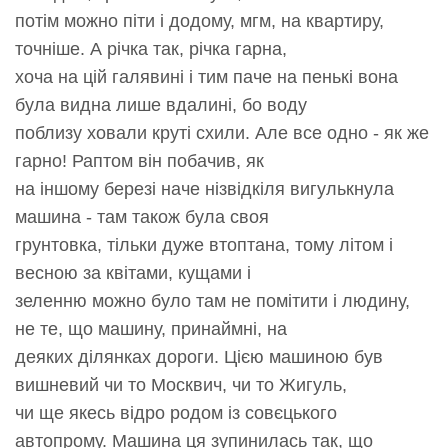
потім можно піти і додому, мгм, на квартиру,
точніше. А річка так, річка гарна,
хоча на цій галявині і тим паче на пенькі вона
була видна лише вдалині, бо воду
поблизу ховали круті схили. Але все одно - як же
гарно! Раптом він побачив, як
на іншому березі наче нізвідкіля вигулькнула
машина - там також була своя
грунтовка, тільки дуже втоптана, тому літом і
весною за квітами, кущами і
зеленню можно було там не помітити і людину,
не те, що машину, принаймні, на
деяких ділянках дороги. Цією машиною був
вишневий чи то Москвич, чи то Жигуль,
чи ще якесь відро родом із совєцького
автопрому. Машина ця зупинилась так, що