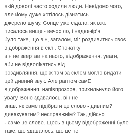
якій доволі часто ходили люди. Невідомо чого,
але йому дуже хотілось дізнатись
джерело шуму. Сонце уже сідало, як вже
писалось вище - вечоріло, і надвечір’я
було таке, що він, загалом, міг роздивитись своє
відображення в склі. Спочатку
він не звертав на нього, відображення, уваги,
аби не відволікатись від
роздивляння, що ж там за склом могло видати
цей дивний звук. Але раптом самЕ
відображення, напівпрозоре, прихильнуло його
увагу. Воно здавалось, він не
знав, як саме підібрати це слово - дивним?
дивакуватим? несправжнім? Так, дійсно
- саме це слово. Щось в цьому відображенні було
таке, що здавалось, що це не