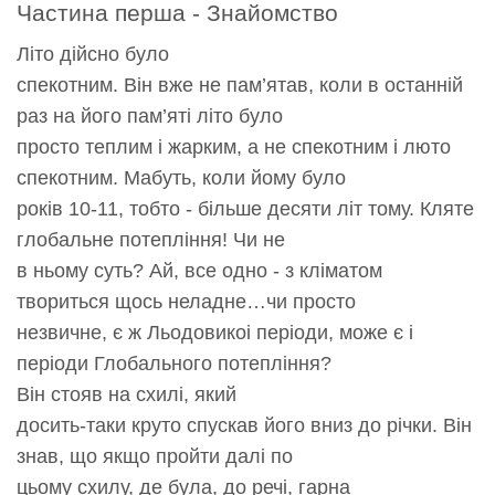
Частина перша -
З
найомство
Літо дійсно було
спекотним. Він вже не пам’ятав, коли в останній
раз на його пам’яті літо було
просто теплим і жарким, а не спекотним і люто
спекотним. Мабуть, коли йому було
років 10-11, тобто - більше десяти літ тому. Кляте
глобальне потепління! Чи не
в ньому суть? Ай, все одно - з кліматом
твориться щось неладне…чи просто
незвичне, є ж Льодовикоі періоди, може є і
періоди Глобального потепління?
Він стояв на схилі, який
досить-таки круто спускав його вниз до річки. Він
знав, що якщо пройти далі по
цьому схилу, де була, до речі, гарна