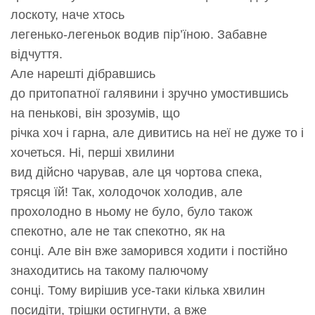
лоскоту, наче хтось
легенько-легеньок водив пір’їною. Забавне
відчуття.
Але нарешті дібравшись
до притопатної галявини і зручно умостившись
на пенькові, він зрозумів, що
річка хоч і гарна, але дивитись на неї не дуже то і
хочеться. Ні, перші хвилини
вид дійсно чарував, але ця чортова спека,
трясця їй! Так, холодочок холодив, але
прохолодно в ньому не було, було також
спекотно, але не так спекотно, як на
сонці. Але він вже заморився ходити і постійно
знаходитись на такому палючому
сонці. Тому вирішив усе-таки кілька хвилин
посидіти, трішки остигнути, а вже