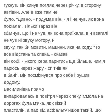
гукнув, він кинув погляд через річку, в сторону
автівки. Але її вже там не
було. “Дивно, - подумав він, - я і не чув, як вона
поїхала”. Тільки зараз він
збагнув, що і не чув, як вона приїхала, він взагалі
не чув ні звуку мотору, ні
звуку, так би мовити, машини, яка на ходу. “То
все відстань та спека, - сказав
він собі. - Якого хера паритись ще більше, чим я
парюсь через жару - спітнів як
в бані”. Він посміхнувся про себе і рушив
додому.
Василинівка прямо
випарювалась в повітря через спеку. Смола на
дорогах була м’яка, як свіжий
пластилін, а пар від асфальту йшов такий, що