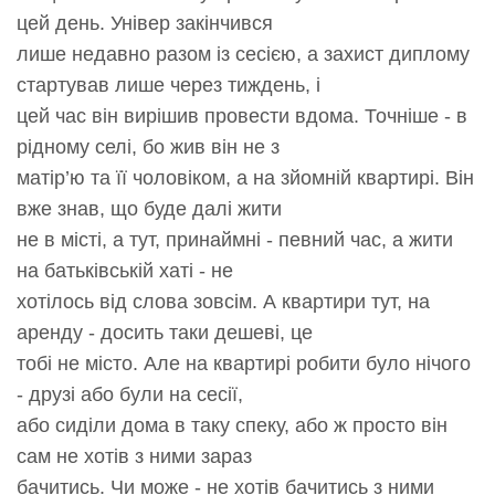
цей день. Універ закінчився
лише недавно разом із сесією, а захист диплому
стартував лише через тиждень, і
цей час він вирішив провести вдома. Точніше - в
рідному селі, бо жив він не з
матір’ю та її чоловіком, а на зйомній квартирі. Він
вже знав, що буде далі жити
не в місті, а тут, принаймні - певний час, а жити
на батьківській хаті - не
хотілось від слова зовсім. А квартири тут, на
аренду - досить таки дешеві, це
тобі не місто. Але на квартирі робити було нічого
- друзі або були на сесії,
або сиділи дома в таку спеку, або ж просто він
сам не хотів з ними зараз
бачитись. Чи може - не хотів бачитись з ними