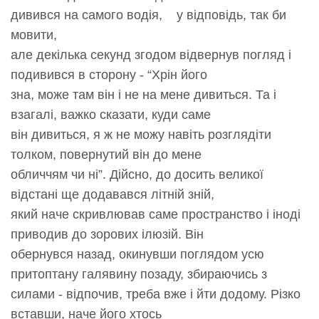
дивився на самого водія, у відповідь, так би
мовити,
але декілька секунд згодом відвернув погляд і
подивився в сторону - “Хрін його
зна, може там він і не на мене дивиться. Та і
взагалі, важко сказати, куди саме
він дивиться, я ж не можу навіть розглядіти
толком, повернутий він до мене
обличчям чи ні”. Дійсно, до досить великої
відстані ще додавався літній зній,
який наче скривлював саме пространство і іноді
приводив до зорових ілюзій. Він
обернувся назад, окинувши поглядом усю
притоптану галявину позаду, збираючись з
силами - відпочив, треба вже і йти додому. Різко
вставши, наче його хтось