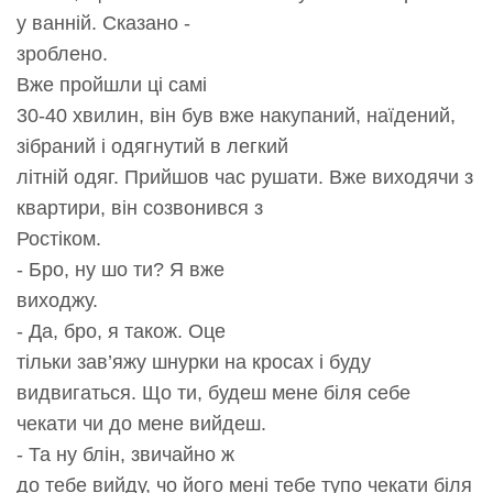
у ванній. Сказано -
зроблено.
Вже пройшли ці самі
30-40 хвилин, він був вже накупаний, наїдений,
зібраний і одягнутий в легкий
літній одяг. Прийшов час рушати. Вже виходячи з
квартири, він созвонився з
Ростіком.
- Бро, ну шо ти? Я вже
виходжу.
- Да, бро, я також. Оце
тільки зав’яжу шнурки на кросах і буду
видвигаться. Що ти, будеш мене біля себе
чекати чи до мене вийдеш.
- Та ну блін, звичайно ж
до тебе вийду, чо його мені тебе тупо чекати біля