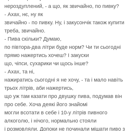
нероздуплений, - а що, як звичайно, по пивку?
- Ахах, нє, ну як
звичайно - по пивку. Ну, і закусончік також купити
треба, звичайно.
- Пива скільки? Думаю,
по півтора-два літри буде норм? Чи ти сьогодні
прямо нажертись хочеш? І закуски
що, чіпси, сухарики чи щось інше?
- Ахах, та ні,
нажиратись сьогодні я не хочу, - та і мало навіть
трьох літрів, аби нажертись,
що уж там казати про двушку пива, подумав він
про себе. Хоча деякі його знайомі
могли всотати в себе і 10-у літрів пивного
алкоголю, і нічого, нормально стояли
і розмовляли. Допоки не починали мішати пиво з