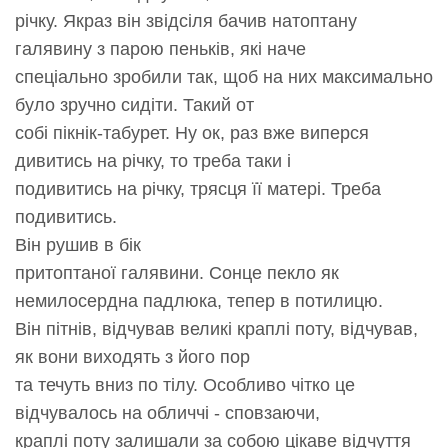
річку. Якраз він звідсіля бачив натоптану
галявину з парою пеньків, які наче
спеціально зробили так, щоб на них максимально
було зручно сидіти. Такий от
собі пікнік-табурет. Ну ок, раз вже виперся
дивитись на річку, то треба таки і
подивитись на річку, трясця її матері. Треба
подивитись.
Він рушив в бік
притоптаної галявини. Сонце пекло як
немилосердна падлюка, тепер в потилицю.
Він пітнів, відчував великі краплі поту, відчував,
як вони виходять з його пор
та течуть вниз по тілу. Особливо чітко це
відчувалось на обличчі - сповзаючи,
краплі поту залишали за собою цікаве відчуття