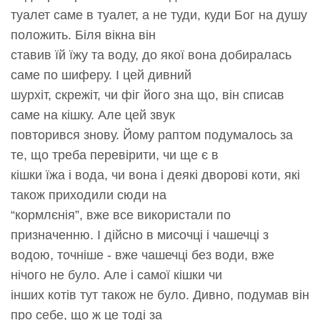
туалет саме в туалет, а не туди, куди Бог на душу
положить. Біля вікна він
ставив їй їжу та воду, до якої вона добиралась
саме по шиферу. І цей дивний
шурхіт, скрежіт, чи фіг його зна що, він списав
саме на кішку. Але цей звук
повторився знову. Йому раптом подумалось за
те, що треба перевірити, чи ще є в
кішки їжа і вода, чи вона і деякі дворові коти, які
також приходили сюди на
“кормлєнія”, вже все використали по
призначенню. І дійсно в мисочці і чашечці з
водою, точніше - вже чашечці без води, вже
нічого не було. Але і самої кішки чи
інших котів тут також не було. Дивно, подумав він
про себе, що ж це тоді за