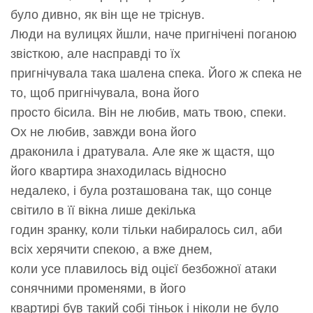
було дивно, як він ще не тріснув.
Люди на вулицях йшли, наче пригнічені поганою
звісткою, але насправді то їх
пригнічувала така шалена спека. Його ж спека не
то, щоб пригнічувала, вона його
просто бісила. Він не любив, мать твою, спеки.
Ох не любив, завжди вона його
драконила і дратувала. Але яке ж щастя, що
його квартира знаходилась відносно
недалеко, і була розташована так, що сонце
світило в її вікна лише декілька
годин зранку, коли тільки набиралось сил, аби
всіх херячити спекою, а вже днем,
коли усе плавилось від оцієї безбожної атаки
сонячними променями, в його
квартирі був такий собі тіньок і ніколи не було