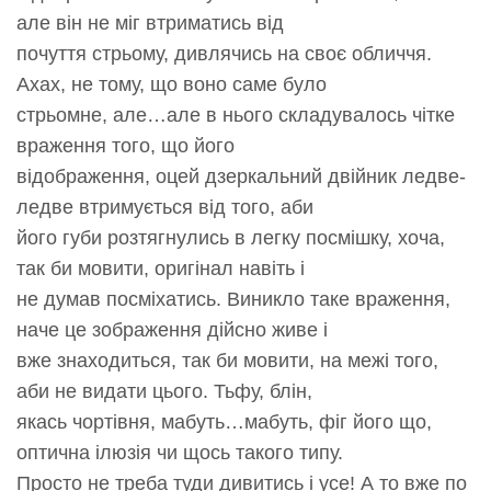
але він не міг втриматись від
почуття стрьому, дивлячись на своє обличчя.
Ахах, не тому, що воно саме було
стрьомне, але…але в нього складувалось чітке
враження того, що його
відображення, оцей дзеркальний двійник ледве-
ледве втримується від того, аби
його губи розтягнулись в легку посмішку, хоча,
так би мовити, оригінал навіть і
не думав посміхатись. Виникло таке враження,
наче це зображення дійсно живе і
вже знаходиться, так би мовити, на межі того,
аби не видати цього. Тьфу, блін,
якась чортівня, мабуть…мабуть, фіг його що,
оптична ілюзія чи щось такого типу.
Просто не треба туди дивитись і усе! А то вже по