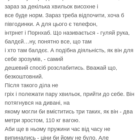
зараз за декілька хвильок висохне і
все буде норм. Зараз треба відпочити, хоча б
півгодинки. А для цього є телефон,
інтрнет і Порнхаб. Що називається - гуляй рука,
балдєй…ну, понятно все, що там
і хто там балдєє. А подібна діяльність, як він для
себе зрозумів, - самий
дешевий спосіб розслабитись. Вважай що,
безкоштовний.
Після такого діла не
гріх і полежати пару хвильок, прийти до себе. Він
потягнувся на дивані, на
якому могли би вміститись три таких, як він - два
метри зростом, 110 кг вагою.
Аби ще в ньому пружини час від часу не
випинались - ціни би йому не було. Але