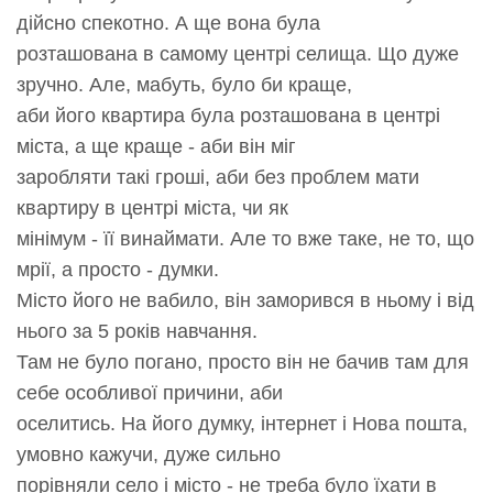
дійсно спекотно. А ще вона була
розташована в самому центрі селища. Що дуже
зручно. Але, мабуть, було би краще,
аби його квартира була розташована в центрі
міста, а ще краще - аби він міг
заробляти такі гроші, аби без проблем мати
квартиру в центрі міста, чи як
мінімум - її винаймати. Але то вже таке, не то, що
мрії, а просто - думки.
Місто його не вабило, він заморився в ньому і від
нього за 5 років навчання.
Там не було погано, просто він не бачив там для
себе особливої причини, аби
оселитись. На його думку, інтернет і Нова пошта,
умовно кажучи, дуже сильно
порівняли село і місто - не треба було їхати в