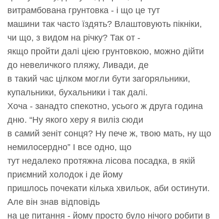
витрамбована грунтовка - і що це тут
машини так часто їздять? Влаштовують пікніки,
чи що, з видом на річку? Так от -
якщо пройти далі цією грунтовкою, можно дійти
до невеличкого пляжу, Ливади, де
в такий час цілком могли бути загоряльники,
купальники, бухальники і так далі.
Хоча - занадто спекотно, усього ж друга година
дню. “Ну якого херу я виліз сюди
в самий зеніт сонця? Ну пече ж, твою мать, ну що
немилосердно” І все одно, що
тут недалеко протяжна лісова посадка, в якій
приємний холодок і де йому
пришлось почекати кілька хвильок, аби остинути.
Але він знав відповідь
на це питання - йому просто було нічого робити в