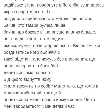
водійське вікно, повернуте в його бік, зупинилось
якраз напроти нього. Їх
розділяло приблизно сто метрів і він погано
бачив, хто там за рулем, лише
бачив, що бокове вікно опущене вниз більше,
аніж на дві треті, а там сидить
якийсь мужик, наче старше нього. Він не зміг би
роздивитись його обличчя з
такої відстані, але чомусь був впевнений, що
воно повернуто в його бік і
дивиться саме на нього.
Від цього відчуття йому
стало трохи не по собі: “ Мало того, що колір в
машини дибільний, так ще й
пялиться на мене, наче я йому винний. Чи то
мені так здається?”. Він деякий час