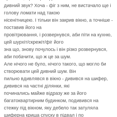
дивний звук? Хоча - фіг з ним, не вистачало ще і
голову ломати над такою
нісенітницею. І тільки він закрив вікно, а точніше -
поставив його на
провітрювання, і розвернувся, аби піти на кухню,
цей шурхіт/скрежіт/фіг його
зна що, знову почулось і він різко розвернувся,
аби побачити, що ж це за шум.
Але нічого не було, нічого такого, що могло би
створювати цей дивний шум. Він
пильно вдивлявся в вікно - дивився на шифер,
дивився на частні ділянки, які
починались майже відразу же за його
багатоквартирним будинком, подивився на
стежку під вікном, яку дебело так затуляла
шиферна криша спуску в підвал і по