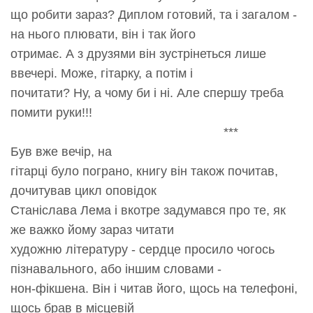
що робити зараз? Диплом готовий, та і загалом -
на нього плювати, він і так його
отримає. А з друзями він зустрінеться лише
ввечері. Може, гітарку, а потім і
почитати? Ну, а чому би і ні. Але спершу треба
помити руки!!!
***
Був вже вечір, на
гітарці було пограно, книгу він також почитав,
дочитував цикл оповідок
Станіслава Лема і вкотре задумався про те, як
же важко йому зараз читати
художню літературу - сердце просило чогось
пізнавального, або іншим словами -
нон-фікшена. Він і читав його, щось на телефоні,
щось брав в місцевій