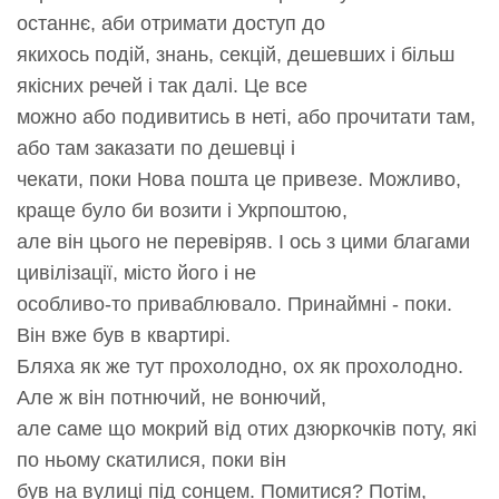
останнє, аби отримати доступ до
якихось подій, знань, секцій, дешевших і більш
якісних речей і так далі. Це все
можно або подивитись в неті, або прочитати там,
або там заказати по дешевці і
чекати, поки Нова пошта це привезе. Можливо,
краще було би возити і Укрпоштою,
але він цього не перевіряв. І ось з цими благами
цивілізації, місто його і не
особливо-то приваблювало. Принаймні - поки.
Він вже був в квартирі.
Бляха як же тут прохолодно, ох як прохолодно.
Але ж він потнючий, не вонючий,
але саме що мокрий від отих дзюркочків поту, які
по ньому скатилися, поки він
був на вулиці під сонцем. Помитися? Потім,