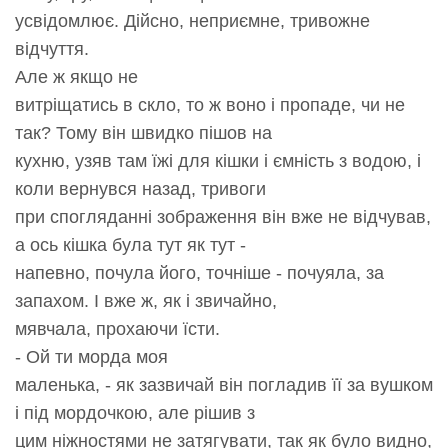
усвідомлює. Дійсно, неприємне, тривожне
відчуття.
Але ж якщо не
витріщатись в скло, то ж воно і пропаде, чи не
так? Тому він швидко пішов на
кухню, узяв там їжі для кішки і ємність з водою, і
коли вернувся назад, тривоги
при спогляданні зображення він вже не відчував,
а ось кішка була тут як тут -
напевно, почула його, точніше - почуяла, за
запахом. І вже ж, як і звичайно,
мявчала, прохаючи їсти.
- Ой ти морда моя
маленька, - як зазвичай він погладив її за вушком
і під мордочкою, але рішив з
цим ніжностями не затягувати, так як було видно,