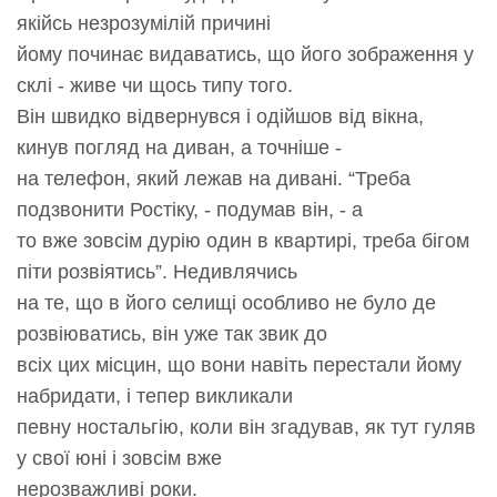
якійсь незрозумілій причині
йому починає видаватись, що його зображення у
склі - живе чи щось типу того.
Він швидко відвернувся і одійшов від вікна,
кинув погляд на диван, а точніше -
на телефон, який лежав на дивані. “Треба
подзвонити Ростіку, - подумав він, - а
то вже зовсім дурію один в квартирі, треба бігом
піти розвіятись”. Недивлячись
на те, що в його селищі особливо не було де
розвіюватись, він уже так звик до
всіх цих місцин, що вони навіть перестали йому
набридати, і тепер викликали
певну ностальгію, коли він згадував, як тут гуляв
у свої юні і зовсім вже
нерозважливі роки.