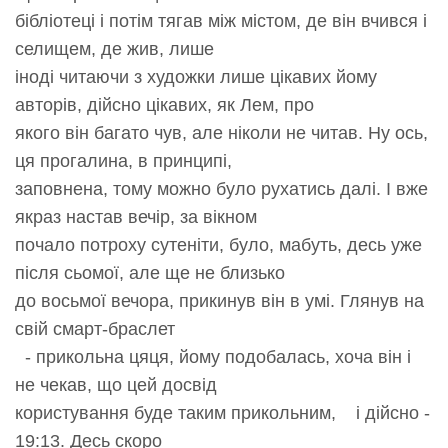
бібліотеці і потім тягав між містом, де він вчився і
селищем, де жив, лише
іноді читаючи з художки лише цікавих йому
авторів, дійсно цікавих, як Лем, про
якого він багато чув, але ніколи не читав. Ну ось,
ця прогалина, в принципі,
заповнена, тому можно було рухатись далі. І вже
якраз настав вечір, за вікном
почало потроху сутеніти, було, мабуть, десь уже
після сьомої, але ще не близько
до восьмої вечора, прикинув він в умі. Глянув на
свій смарт-браслет
- прикольна цяця, йому подобалась, хоча він і
не чекав, що цей досвід
користування буде таким прикольним, і дійсно -
19:13. Десь скоро