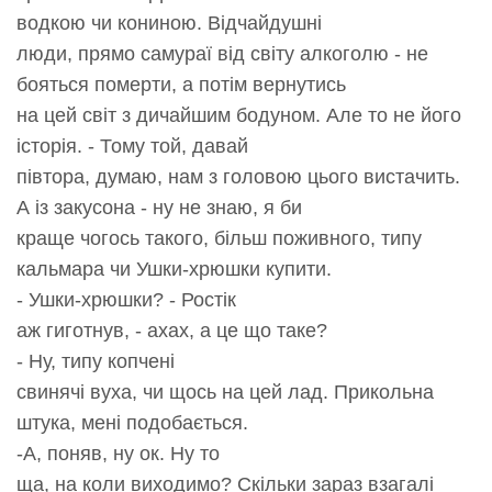
водкою чи кониною. Відчайдушні
люди, прямо самураї від світу алкоголю - не
бояться померти, а потім вернутись
на цей світ з дичайшим бодуном. Але то не його
історія. - Тому той, давай
півтора, думаю, нам з головою цього вистачить.
А із закусона - ну не знаю, я би
краще чогось такого, більш поживного, типу
кальмара чи Ушки-хрюшки купити.
- Ушки-хрюшки? - Ростік
аж гиготнув, - ахах, а це що таке?
- Ну, типу копчені
свинячі вуха, чи щось на цей лад. Прикольна
штука, мені подобається.
-А, поняв, ну ок. Ну то
ща, на коли виходимо? Скільки зараз взагалі