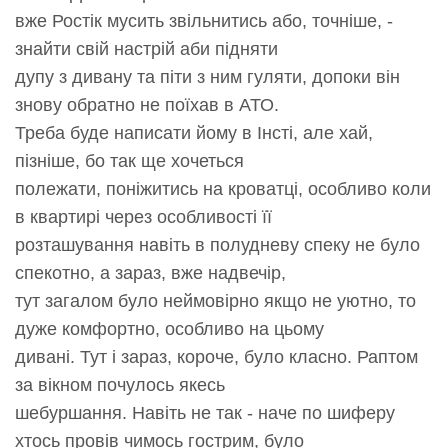
вже Ростік мусить звільнитись або, точніше, -
знайти свій настрій аби підняти
дупу з дивану та піти з ним гуляти, допоки він
знову обратно не поїхав в АТО.
Треба буде написати йому в Інсті, але хай,
пізніше, бо так ще хочеться
полежати, поніжитись на кроватці, особливо коли
в квартирі через особливості її
розташування навіть в полудневу спеку не було
спекотно, а зараз, вже надвечір,
тут загалом було неймовірно якщо не уютно, то
дуже комфортно, особливо на цьому
дивані. Тут і зараз, короче, було класно. Раптом
за вікном почулось якесь
шебуршання. Навіть не так - наче по шиферу
хтось провів чимось гострим, було