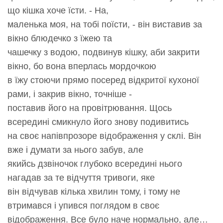
що кішка хоче їсти. - На,
маленька моя, на тобі поїсти, - він виставив за
вікно блюдечко з їжею та
чашечку з водою, подвинув кішку, аби закрити
вікно, бо вона вперлась мордочкою
в їжу стоючи прямо посеред відкритої кухоної
рами, і закрив вікно, точніше -
поставив його на провітрювання. Щось
всередині смикнуло його знову подивитись
на своє напівпрозоре відображення у склі. Він
вже і думати за нього забув, але
якийсь дзвіночок глубоко всередині нього
нагадав за те відчуття тривоги, яке
він відчував кілька хвилин тому, і тому не
втримався і упився поглядом в своє
відображення. Все було наче нормально, але…