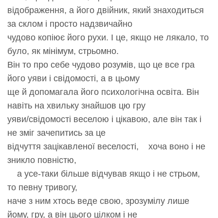
відображення, а його двійник, який знаходиться
за склом і просто надзвичайно
чудово копіює його рухи. І це, якщо не лякало, то
було, як мінімум, стрьомно.
Він то про себе чудово розумів, що це все гра
його уяви і свідомості, а в цьому
ще й допомагала його психологічна освіта. Він
навіть на хвильку знайшов цю гру
уяви/свідомості веселою і цікавою, але він так і
не зміг зачепитись за це
відчуття зацікавленої веселості, хоча воно і не
зникло повністю,
а усе-таки більше відчував якщо і не стрьом,
то певну тривогу,
наче з ним хтось веде свою, зрозумілу лише
йому, гру, а він цього цілком і не