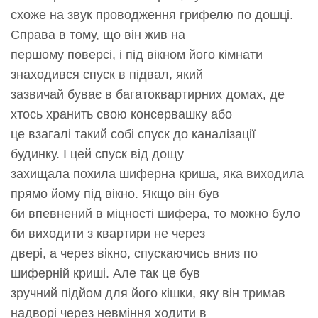
схоже на звук проводження грифелю по дошці.
Справа в тому, що він жив на
першому поверсі, і під вікном його кімнати
знаходився спуск в підвал, який
зазвичай буває в багатоквартирних домах, де
хтось хранить свою консервашку або
це взагалі такий собі спуск до каналізації
будинку. І цей спуск від дощу
захищала похила шиферна криша, яка виходила
прямо йому під вікно. Якщо він був
би впевнений в міцності шифера, то можно було
би виходити з квартири не через
двері, а через вікно, спускаючись вниз по
шиферній криші. Але так це був
зручний підйом для його кішки, яку він тримав
надворі через невміння ходити в