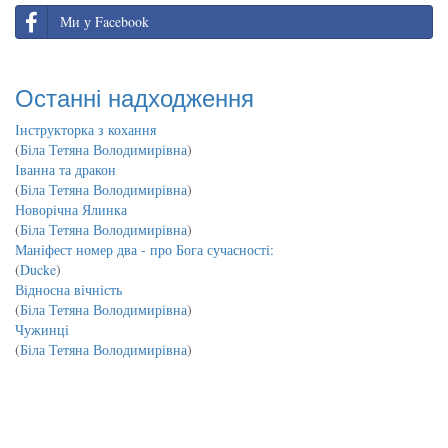
Ми у Facebook
Останні надходження
Інструкторка з кохання
(
Біла Тетяна Володимирівна
)
Іванна та дракон
(
Біла Тетяна Володимирівна
)
Новорічна Ялинка
(
Біла Тетяна Володимирівна
)
Маніфест номер два - про Бога сучасності:
(
Ducke
)
Відносна вічність
(
Біла Тетяна Володимирівна
)
Чужинці
(
Біла Тетяна Володимирівна
)