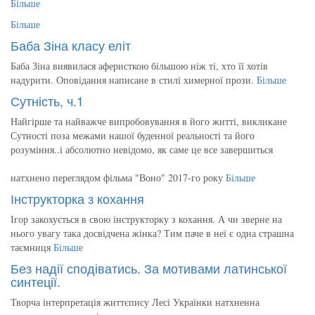
Більше
Більше
Баба Зіна класу еліт
Баба Зіна виявилася аферисткою більшою ніж ті, хто її хотів
надурити. Оповідання написане в стилі химерної прози.
Більше
Сутність, ч.1
Найгірше та найважче випробовування в його житті, викликане
Сутності поза межами нашої буденної реальності та його
розуміння..і абсолютно невідомо, як саме це все завершиться
натхнено переглядом фільма "Воно" 2017-го року
Більше
Інструкторка з кохання
Ігор закохується в свою інструкторку з кохання. А чи зверне на
нього увагу така досвідчена жінка? Тим паче в неї є одна страшна
таємниця
Більше
Без надії сподіватись. За мотивами латинської
синтеції.
Творча інтерпретація життєпису Лесі Українки натхненна