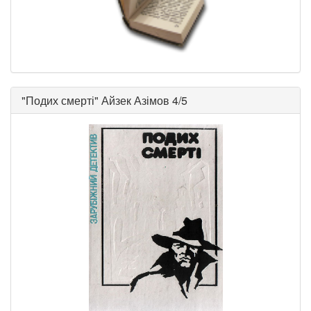
"
Подих смерті
"
Айзек Азімов
4/5