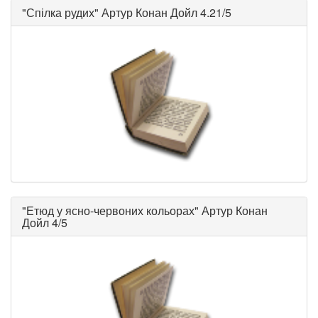
"
Спілка рудих
"
Артур Конан Дойл
4.21/5
"
Етюд у ясно-червоних кольорах
"
Артур Конан
Дойл
4/5