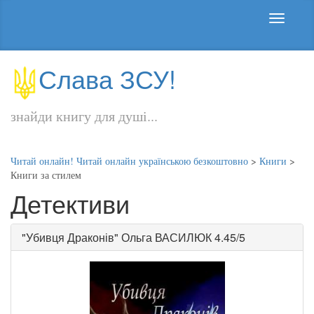
Слава ЗСУ!
знайди книгу для душі...
Читай онлайн! Читай онлайн українською безкоштовно
>
Книги
>
Книги за стилем
Детективи
"
Убивця Драконів
"
Ольга ВАСИЛЮК
4.45/5