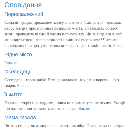
Оповідання
Порнозалежний
Олексій працює продавцем-консультантом в "Епіцентрі", доглядає
хвору матір і мріє про інше розкішне життя, а натомість боїться
змін і проводить вільний час на порносайтах. Чи знайде він в собі
сили вирватися з лап залежності і змінити своє життя? Читайте
оповідання і ви зрозумієте чим все врешті решт закінчиться.
Більше
Рідне місто
Більше
Оселедець
Оселедець - гарна риба! Навіщо віддавати її у лапи ворога ... без
сварок
Більше
Її життя
Коротка історія про людину, нічим не примітну та не цікаву. Емоції
під час читання застануть вас зненацька.
Більше
Мама казала
Чи знаєете ви, чим ласує ваша колега на обід. Геловінська оповідка.