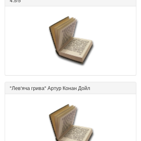
4.5/5
"
Лев'яча грива
"
Артур Конан Дойл