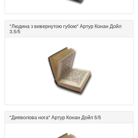
"
Людина з вивернутою губою
"
Артур Конан Дойл
3.5/5
"
Дияволова нога
"
Артур Конан Дойл
5/5