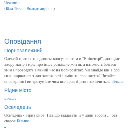
Чужинці
(
Біла Тетяна Володимирівна
)
Оповідання
Порнозалежний
Олексій працює продавцем-консультантом в "Епіцентрі", доглядає
хвору матір і мріє про інше розкішне життя, а натомість боїться
змін і проводить вільний час на порносайтах. Чи знайде він в собі
сили вирватися з лап залежності і змінити своє життя? Читайте
оповідання і ви зрозумієте чим все врешті решт закінчиться.
Більше
Рідне місто
Більше
Оселедець
Оселедець - гарна риба! Навіщо віддавати її у лапи ворога ... без
сварок
Більше