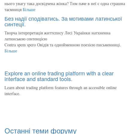
нього увагу така досвідчена жінка? Тим паче в неї є одна страшна
таємниця
Більше
Без надії сподіватись. За мотивами латинської
синтеції.
Творча інтерпретація життєпису Лесі Українки натхненна
латинською сентенцією
Contra spem spero Овідія та однойменною поезією письменниці.
Більше
Explore an online trading platform with a clear
interface and standard tools.
Learn about trading platform features through an accessible online
interface.
Останні теми форуму