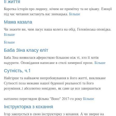
Її життя
Коротка історія про людину, нічим не примітну та не цікаву. Емоції
під час читання застануть вас зненацька.
Більше
Мама казала
Чи знаєете ви, чим ласує ваша колега на обід. Геловінська оповідка.
Більше
Більше
Баба Зіна класу еліт
Баба Зіна виявилася аферисткою більшою ніж ті, хто її хотів
надурити. Оповідання написане в стилі химерної прози.
Більше
Сутність, ч.1
Найгірше та найважче випробовування в його житті, викликане
Сутності поза межами нашої буденної реальності та його
розуміння..і абсолютно невідомо, як саме це все завершиться
натхнено переглядом фільма "Воно" 2017-го року
Більше
Інструкторка з кохання
Ігор закохується в свою інструкторку з кохання. А чи зверне на