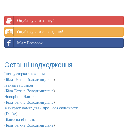
Опублікувати книгу!
Опублікувати оповідання!
Ми у Facebook
Останні надходження
Інструкторка з кохання
(
Біла Тетяна Володимирівна
)
Іванна та дракон
(
Біла Тетяна Володимирівна
)
Новорічна Ялинка
(
Біла Тетяна Володимирівна
)
Маніфест номер два - про Бога сучасності:
(
Ducke
)
Відносна вічність
(
Біла Тетяна Володимирівна
)