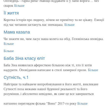
Оселедець - гарна риба! Навіщо віддавати її у лапи ворога ... без
сварок
Більше
Її життя
Коротка історія про людину, нічим не примітну та не цікаву. Емоції
під час читання застануть вас зненацька.
Більше
Мама казала
Чи знаєете ви, чим ласує ваша колега на обід. Геловінська оповідка.
Більше
Більше
Баба Зіна класу еліт
Баба Зіна виявилася аферисткою більшою ніж ті, хто її хотів
надурити. Оповідання написане в стилі химерної прози.
Більше
Сутність, ч.1
Найгірше та найважче випробовування в його житті, викликане
Сутності поза межами нашої буденної реальності та його
розуміння..і абсолютно невідомо, як саме це все завершиться
натхнено переглядом фільма "Воно" 2017-го року
Більше