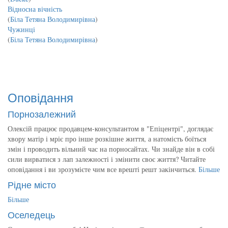
Відносна вічність
(
Біла Тетяна Володимирівна
)
Чужинці
(
Біла Тетяна Володимирівна
)
Оповідання
Порнозалежний
Олексій працює продавцем-консультантом в "Епіцентрі", доглядає
хвору матір і мріє про інше розкішне життя, а натомість боїться
змін і проводить вільний час на порносайтах. Чи знайде він в собі
сили вирватися з лап залежності і змінити своє життя? Читайте
оповідання і ви зрозумієте чим все врешті решт закінчиться.
Більше
Рідне місто
Більше
Оселедець