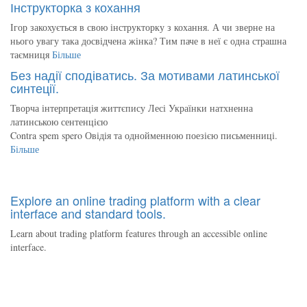
Інструкторка з кохання
Ігор закохується в свою інструкторку з кохання. А чи зверне на
нього увагу така досвідчена жінка? Тим паче в неї є одна страшна
таємниця
Більше
Без надії сподіватись. За мотивами латинської
синтеції.
Творча інтерпретація життєпису Лесі Українки натхненна
латинською сентенцією
Contra spem spero Овідія та однойменною поезією письменниці.
Більше
Explore an online trading platform with a clear
interface and standard tools.
Learn about trading platform features through an accessible online
interface.