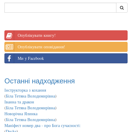
Опублікувати книгу!
Опублікувати оповідання!
Ми у Facebook
Останні надходження
Інструкторка з кохання
(
Біла Тетяна Володимирівна
)
Іванна та дракон
(
Біла Тетяна Володимирівна
)
Новорічна Ялинка
(
Біла Тетяна Володимирівна
)
Маніфест номер два - про Бога сучасності:
(
Ducke
)