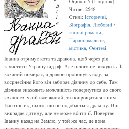
Оцінка: 5 (1 оцінок)
Читає: 2548
Стилі:
Історичні
,
Біографія
,
Любовні /
жіночі романи
,
Паранормальне,
містика
,
Фентезі
Іванна отримує кота та дракона, щоб через рік
захистити Україну від рф. Але нічого не виходить. Її
коханий помирає, а дракон пропонує угоду: за
восрнесіння його він забирає дівчину до себе. Там
дівчина знаходить можливість повернутися до свого
коханого, який вже живий, та попрощатися з ним.
Вагітніє від нього, що не подобається дракону. Він
викрадає дитину, але не може вбити її. Повертає
Іванну назад на Землю, у той же час, де вона
народжує ще одну дочку. Перша дівчинка виростає -