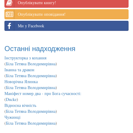
Опублікувати книгу!
Опублікувати оповідання!
Ми у Facebook
Останні надходження
Інструкторка з кохання
(
Біла Тетяна Володимирівна
)
Іванна та дракон
(
Біла Тетяна Володимирівна
)
Новорічна Ялинка
(
Біла Тетяна Володимирівна
)
Маніфест номер два - про Бога сучасності:
(
Ducke
)
Відносна вічність
(
Біла Тетяна Володимирівна
)
Чужинці
(
Біла Тетяна Володимирівна
)