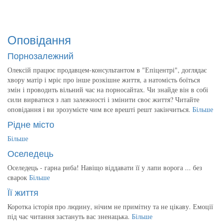
Оповідання
Порнозалежний
Олексій працює продавцем-консультантом в "Епіцентрі", доглядає
хвору матір і мріє про інше розкішне життя, а натомість боїться
змін і проводить вільний час на порносайтах. Чи знайде він в собі
сили вирватися з лап залежності і змінити своє життя? Читайте
оповідання і ви зрозумієте чим все врешті решт закінчиться.
Більше
Рідне місто
Більше
Оселедець
Оселедець - гарна риба! Навіщо віддавати її у лапи ворога ... без
сварок
Більше
Її життя
Коротка історія про людину, нічим не примітну та не цікаву. Емоції
під час читання застануть вас зненацька.
Більше