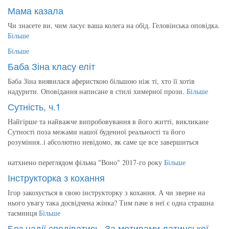
Мама казала
Чи знаєете ви, чим ласує ваша колега на обід. Геловінська оповідка.
Більше
Більше
Баба Зіна класу еліт
Баба Зіна виявилася аферисткою більшою ніж ті, хто її хотів
надурити. Оповідання написане в стилі химерної прози.
Більше
Сутність, ч.1
Найгірше та найважче випробовування в його житті, викликане
Сутності поза межами нашої буденної реальності та його
розуміння..і абсолютно невідомо, як саме це все завершиться
натхнено переглядом фільма "Воно" 2017-го року
Більше
Інструкторка з кохання
Ігор закохується в свою інструкторку з кохання. А чи зверне на
нього увагу така досвідчена жінка? Тим паче в неї є одна страшна
таємниця
Більше
Без надії сподіватись. За мотивами латинської