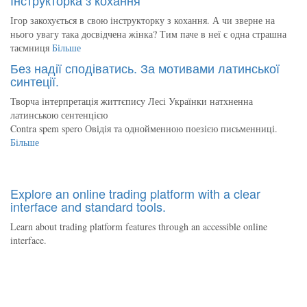
Ігор закохується в свою інструкторку з кохання. А чи зверне на
нього увагу така досвідчена жінка? Тим паче в неї є одна страшна
таємниця
Більше
Без надії сподіватись. За мотивами латинської
синтеції.
Творча інтерпретація життєпису Лесі Українки натхненна
латинською сентенцією
Contra spem spero Овідія та однойменною поезією письменниці.
Більше
Explore an online trading platform with a clear
interface and standard tools.
Learn about trading platform features through an accessible online
interface.