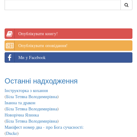
Опублікувати книгу!
Опублікувати оповідання!
Ми у Facebook
Останні надходження
Інструкторка з кохання
(
Біла Тетяна Володимирівна
)
Іванна та дракон
(
Біла Тетяна Володимирівна
)
Новорічна Ялинка
(
Біла Тетяна Володимирівна
)
Маніфест номер два - про Бога сучасності:
(
Ducke
)