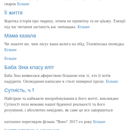
сварок
Більше
Її життя
Коротка історія про людину, нічим не примітну та не цікаву. Емоції
під час читання застануть вас зненацька.
Більше
Мама казала
Чи знаєете ви, чим ласує ваша колега на обід. Геловінська оповідка.
Більше
Більше
Баба Зіна класу еліт
Баба Зіна виявилася аферисткою більшою ніж ті, хто її хотів
надурити. Оповідання написане в стилі химерної прози.
Більше
Сутність, ч.1
Найгірше та найважче випробовування в його житті, викликане
Сутності поза межами нашої буденної реальності та його
розуміння..і абсолютно невідомо, як саме це все завершиться
натхнено переглядом фільма "Воно" 2017-го року
Більше
Інструкторка з кохання