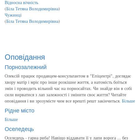
Відносна вічність
(
Біла Тетяна Володимирівна
)
Чужинці
(
Біла Тетяна Володимирівна
)
Оповідання
Порнозалежний
Олексій працює продавцем-консультантом в "Епіцентрі", доглядає
хвору матір і мріє про інше розкішне життя, а натомість боїться
змін і проводить вільний час на порносайтах. Чи знайде він в собі
сили вирватися з лап залежності і змінити своє життя? Читайте
оповідання і ви зрозумієте чим все врешті решт закінчиться.
Більше
Рідне місто
Більше
Оселедець
Оселедець - гарна риба! Навіщо віддавати її у лапи ворога ... без