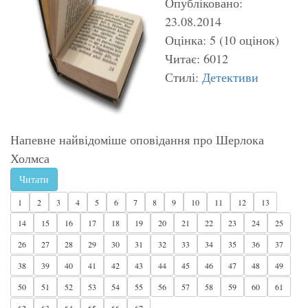
Опубліковано:
23.08.2014
Оцінка: 5 (10 оцінок)
Читає: 6012
Стилі:
Детективи
Напевне найвідоміше оповідання про Шерлока
Холмса
Читати
1
2
3
4
5
6
7
8
9
10
11
12
13
14
15
16
17
18
19
20
21
22
23
24
25
26
27
28
29
30
31
32
33
34
35
36
37
38
39
40
41
42
43
44
45
46
47
48
49
50
51
52
53
54
55
56
57
58
59
60
61