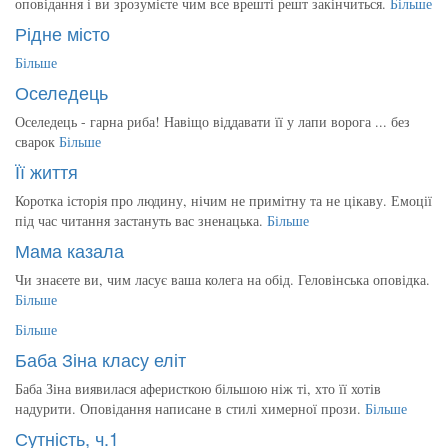
оповідання і ви зрозумієте чим все врешті решт закінчиться.
Більше
Рідне місто
Більше
Оселедець
Оселедець - гарна риба! Навіщо віддавати її у лапи ворога ... без
сварок
Більше
Її життя
Коротка історія про людину, нічим не примітну та не цікаву. Емоції
під час читання застануть вас зненацька.
Більше
Мама казала
Чи знаєете ви, чим ласує ваша колега на обід. Геловінська оповідка.
Більше
Більше
Баба Зіна класу еліт
Баба Зіна виявилася аферисткою більшою ніж ті, хто її хотів
надурити. Оповідання написане в стилі химерної прози.
Більше
Сутність, ч.1