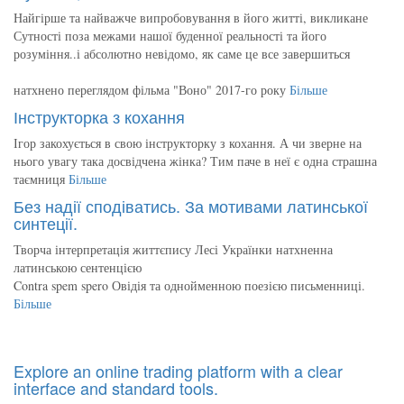
Найгірше та найважче випробовування в його житті, викликане
Сутності поза межами нашої буденної реальності та його
розуміння..і абсолютно невідомо, як саме це все завершиться
натхнено переглядом фільма "Воно" 2017-го року
Більше
Інструкторка з кохання
Ігор закохується в свою інструкторку з кохання. А чи зверне на
нього увагу така досвідчена жінка? Тим паче в неї є одна страшна
таємниця
Більше
Без надії сподіватись. За мотивами латинської
синтеції.
Творча інтерпретація життєпису Лесі Українки натхненна
латинською сентенцією
Contra spem spero Овідія та однойменною поезією письменниці.
Більше
Explore an online trading platform with a clear
interface and standard tools.