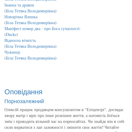
Іванна та дракон
(
Біла Тетяна Володимирівна
)
Новорічна Ялинка
(
Біла Тетяна Володимирівна
)
Маніфест номер два - про Бога сучасності:
(
Ducke
)
Відносна вічність
(
Біла Тетяна Володимирівна
)
Чужинці
(
Біла Тетяна Володимирівна
)
Оповідання
Порнозалежний
Олексій працює продавцем-консультантом в "Епіцентрі", доглядає
хвору матір і мріє про інше розкішне життя, а натомість боїться
змін і проводить вільний час на порносайтах. Чи знайде він в собі
сили вирватися з лап залежності і змінити своє життя? Читайте