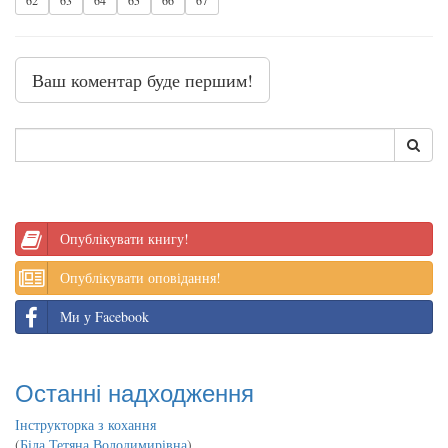
62
63
64
65
66
67
Ваш коментар буде першим!
Опублікувати книгу!
Опублікувати оповідання!
Ми у Facebook
Останні надходження
Інструкторка з кохання
(
Біла Тетяна Володимирівна
)