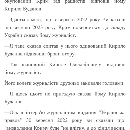
окупований Крим від рашистів відповів йому
Кирило Буданов.
—Здається мені, що в вересні 2022 року Ви казали
що весною 2023 року Крим повернеться до складу
України сказав йому журналіст.
—Я таке сказав спитав у нього здивований Кирило
Буданов піднявши брови вгору.
—Так шановний Кириле Олексійовичу, відповів
йому журналіст.
Його колеги журналісти дружньо закивали головами.
—Я щось цього не пригадую сказав йому Кирило
Буданов.
—Ось в інтерв'ю журналістам видання "Українська
правда" 30 вересня 2022 року ви сказали що:
"визволення Криму буде "не влітку, а до кінця весни,