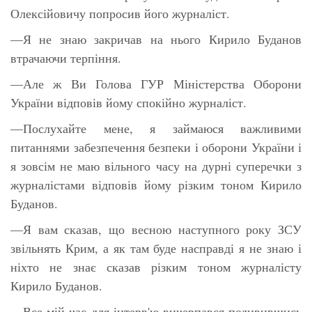
Олексійовичу попросив його журналіст.
—Я не знаю закричав на нього Кирило Буданов
втрачаючи терпіння.
—Але ж Ви Голова ГУР Міністерства Оборони
України відповів йому спокійно журналіст.
—Послухайте мене, я займаюся важливими
питаннями забезпечення безпеки і оборони України і
я зовсім не маю вільного часу на дурні суперечки з
журналістами відповів йому різким тоном Кирило
Буданов.
—Я вам сказав, що весною наступного року ЗСУ
звільнять Крим, а як там буде насправді я не знаю і
ніхто не знає сказав різким тоном журналісту
Кирило Буданов.
—Все мій час для інтерв'ю вичерпався подивившись