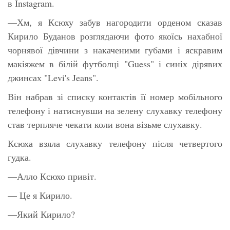
в Instagram.
—Хм, я Ксюху забув нагородити орденом сказав
Кирило Буданов розглядаючи фото якоїсь нахабної
чорнявої дівчини з накаченими губами і яскравим
макіяжем в білій футболці "Guess" і синіх дірявих
джинсах "Levi's Jeans".
Він набрав зі списку контактів її номер мобільного
телефону і натиснувши на зелену слухавку телефону
став терпляче чекати коли вона візьме слухавку.
Ксюха взяла слухавку телефону після четвертого
гудка.
—Алло Ксюхо привіт.
— Це я Кирило.
—Який Кирило?