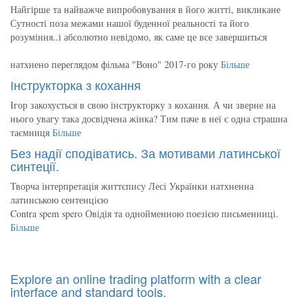
Найгірше та найважче випробовування в його житті, викликане
Сутності поза межами нашої буденної реальності та його
розуміння..і абсолютно невідомо, як саме це все завершиться
натхнено переглядом фільма "Воно" 2017-го року
Більше
Інструкторка з кохання
Ігор закохується в свою інструкторку з кохання. А чи зверне на
нього увагу така досвідчена жінка? Тим паче в неї є одна страшна
таємниця
Більше
Без надії сподіватись. За мотивами латинської
синтеції.
Творча інтерпретація життєпису Лесі Українки натхненна
латинською сентенцією
Contra spem spero Овідія та однойменною поезією письменниці.
Більше
Explore an online trading platform with a clear
interface and standard tools.