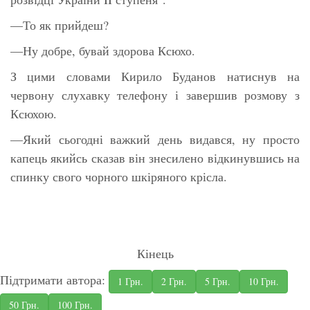
—То як прийдеш?
—Ну добре, бувай здорова Ксюхо.
З цими словами Кирило Буданов натиснув на
червону слухавку телефону і завершив розмову з
Ксюхою.
—Який сьогодні важкий день видався, ну просто
капець якийсь сказав він знесилено відкинувшись на
спинку свого чорного шкіряного крісла.
Кінець
Підтримати автора:
1 Грн.
2 Грн.
5 Грн.
10 Грн.
50 Грн.
100 Грн.