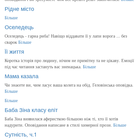
Рідне місто
Більше
Оселедець
Оселедець - гарна риба! Навіщо віддавати її у лапи ворога ... без
сварок
Більше
Її життя
Коротка історія про людину, нічим не примітну та не цікаву. Емоції
під час читання застануть вас зненацька.
Більше
Мама казала
Чи знаєете ви, чим ласує ваша колега на обід. Геловінська оповідка.
Більше
Більше
Баба Зіна класу еліт
Баба Зіна виявилася аферисткою більшою ніж ті, хто її хотів
надурити. Оповідання написане в стилі химерної прози.
Більше
Сутність, ч.1