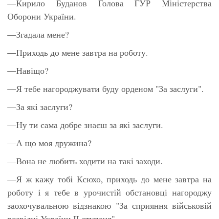
—Кирило Буданов Голова ГУР Міністерства
Оборони України.
—Згадала мене?
—Приходь до мене завтра на роботу.
—Навіщо?
—Я тебе нагороджувати буду орденом "За заслуги".
—За які заслуги?
—Ну ти сама добре знаєш за які заслуги.
—А що моя дружина?
—Вона не любить ходити на такі заходи.
—Я ж кажу тобі Ксюхо, приходь до мене завтра на
роботу і я тебе в урочистій обстановці нагороджу
заохочувальною відзнакою "За сприяння військовій
розвідці України II ступеня".