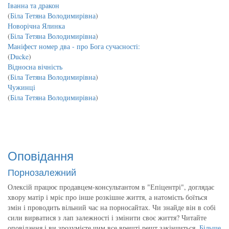
Іванна та дракон
(
Біла Тетяна Володимирівна
)
Новорічна Ялинка
(
Біла Тетяна Володимирівна
)
Маніфест номер два - про Бога сучасності:
(
Ducke
)
Відносна вічність
(
Біла Тетяна Володимирівна
)
Чужинці
(
Біла Тетяна Володимирівна
)
Оповідання
Порнозалежний
Олексій працює продавцем-консультантом в "Епіцентрі", доглядає
хвору матір і мріє про інше розкішне життя, а натомість боїться
змін і проводить вільний час на порносайтах. Чи знайде він в собі
сили вирватися з лап залежності і змінити своє життя? Читайте
оповідання і ви зрозумієте чим все врешті решт закінчиться.
Більше