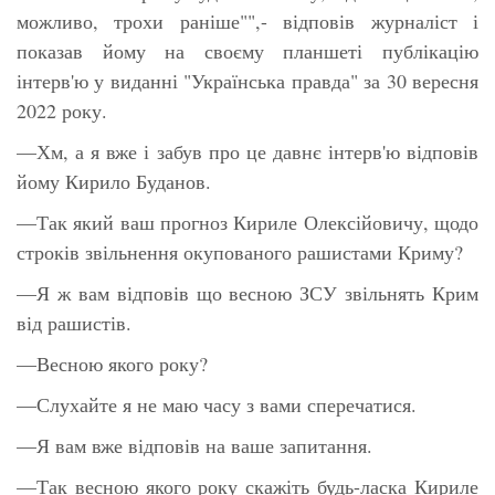
можливо, трохи раніше"",- відповів журналіст і
показав йому на своєму планшеті публікацію
інтерв'ю у виданні "Українська правда" за 30 вересня
2022 року.
—Хм, а я вже і забув про це давнє інтерв'ю відповів
йому Кирило Буданов.
—Так який ваш прогноз Кириле Олексійовичу, щодо
строків звільнення окупованого рашистами Криму?
—Я ж вам відповів що весною ЗСУ звільнять Крим
від рашистів.
—Весною якого року?
—Слухайте я не маю часу з вами сперечатися.
—Я вам вже відповів на ваше запитання.
—Так весною якого року скажіть будь-ласка Кириле