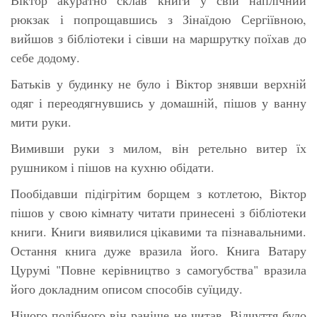
рюкзак і попрощавшись з Зінаїдою Сергіївною,
вийшов з бібліотеки і сівши на маршрутку поїхав до
себе додому.
Батьків у будинку не було і Віктор знявши верхній
одяг і переодягнувшись у домашній, пішов у ванну
мити руки.
Вимивши руки з милом, він ретельно витер їх
рушником і пішов на кухню обідати.
Пообідавши підігрітим борщем з котлетою, Віктор
пішов у свою кімнату читати принесені з бібліотеки
книги. Книги виявилися цікавими та пізнавальними.
Остання книга дуже вразила його. Книга Ватару
Цурумі "Повне керівництво з самогубства" вразила
його докладним описом способів суїциду.
Нічого подібного він раніше не читав. Відчуття було