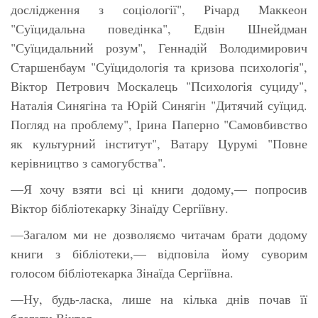
дослідження з соціології", Річард Маккеон
"Суїцидальна поведінка", Едвін Шнейдман
"Суїцидальний розум", Геннадій Володимирович
Старшенбаум "Суїцидологія та кризова психологія",
Віктор Петрович Москалець "Психологія суциду",
Наталія Синягіна та Юрій Синягін "Дитячий суїцид.
Погляд на проблему", Ірина Паперно "Самовбивство
як культурний інститут", Ватару Цурумі "Повне
керівництво з самогубства".
—Я хочу взяти всі ці книги додому,— попросив
Віктор бібліотекарку Зінаїду Сергіївну.
—Загалом ми не дозволяємо читачам брати додому
книги з бібліотеки,— відповіла йому суворим
голосом бібліотекарка Зінаїда Сергіївна.
—Ну, будь-ласка, лише на кілька днів почав її
благати Віктор.