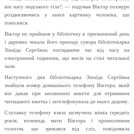
він вагу людського тіла?, — подумав Віктор похмуро
роздивляючись у книзі картинку чоловіка, що
повісився.
Віктор не прийшов у бібліотеку в призначений день
і даремно чекала його приходу сувора бібліотекарка
Зінаїда Сергіївна поглядаючи час від часу на
електронний годинник, що висів на стіні читальної
зали.
Наступного дня бібліотекарка Зінаїда Сергіївна
знайшла номер домашнього телефону Віктора, який
він давав при заповненні анкети для отримання
читацького квитка і зателефонувала до нього додому.
Слухавку телефону взяла засмучена жінка середніх
років, вочевидь мати Віктора і пронизливим
голосом, що зривався від сліз, повідомила