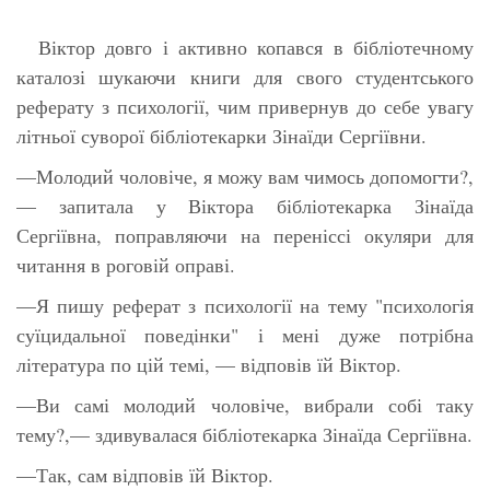
Віктор довго і активно копався в бібліотечному
каталозі шукаючи книги для свого студентського
реферату з психології, чим привернув до себе увагу
літньої суворої бібліотекарки Зінаїди Сергіївни.
—Молодий чоловіче, я можу вам чимось допомогти?,
— запитала у Віктора бібліотекарка Зінаїда
Сергіївна, поправляючи на переніссі окуляри для
читання в роговій оправі.
—Я пишу реферат з психології на тему "психологія
суїцидальної поведінки" і мені дуже потрібна
література по цій темі, — відповів їй Віктор.
—Ви самі молодий чоловіче, вибрали собі таку
тему?,— здивувалася бібліотекарка Зінаїда Сергіївна.
—Так, сам відповів їй Віктор.