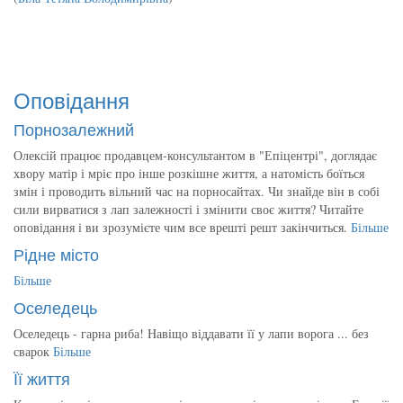
Оповідання
Порнозалежний
Олексій працює продавцем-консультантом в "Епіцентрі", доглядає
хвору матір і мріє про інше розкішне життя, а натомість боїться
змін і проводить вільний час на порносайтах. Чи знайде він в собі
сили вирватися з лап залежності і змінити своє життя? Читайте
оповідання і ви зрозумієте чим все врешті решт закінчиться.
Більше
Рідне місто
Більше
Оселедець
Оселедець - гарна риба! Навіщо віддавати її у лапи ворога ... без
сварок
Більше
Її життя