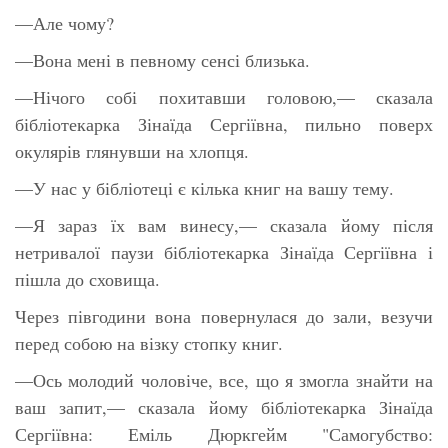
—Але чому?
—Вона мені в певному сенсі близька.
—Нічого собі похитавши головою,— сказала
бібліотекарка Зінаїда Сергіївна, пильно поверх
окулярів глянувши на хлопця.
—У нас у бібліотеці є кілька книг на вашу тему.
—Я зараз їх вам винесу,— сказала йому після
нетривалої паузи бібліотекарка Зінаїда Сергіївна і
пішла до сховища.
Через півгодини вона повернулася до зали, везучи
перед собою на візку стопку книг.
—Ось молодий чоловіче, все, що я змогла знайти на
ваш запит,— сказала йому бібліотекарка Зінаїда
Сергіївна: Еміль Дюркгейм "Самогубство: