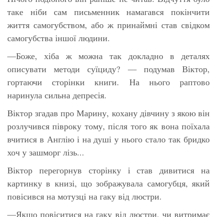
таке ніби сам письменник намагався покінчити
життя самогубством, або ж принаймні став свідком
самогубства іншої людини.
—Боже, хіба ж можна так докладно в деталях
описувати методи суїциду? — подумав Віктор,
гортаючи сторінки книги. На нього раптово
наринула сильна депресія.
Віктор згадав про Марину, кохану дівчину з якою він
розлучився півроку тому, після того як вона поїхала
вчитися в Англію і на душі у нього стало так бридко
хоч у зашморг лізь...
Віктор перегорнув сторінку і став дивитися на
картинку в книзі, що зображувала самогубця, який
повісився на мотузці на гаку від люстри.
—Якщо повіситися на гаку від люстри, чи витримає