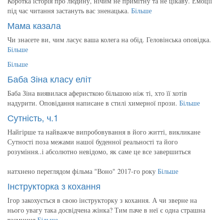
Коротка історія про людину, нічим не примітну та не цікаву. Емоції
під час читання застануть вас зненацька.
Більше
Мама казала
Чи знаєете ви, чим ласує ваша колега на обід. Геловінська оповідка.
Більше
Більше
Баба Зіна класу еліт
Баба Зіна виявилася аферисткою більшою ніж ті, хто її хотів
надурити. Оповідання написане в стилі химерної прози.
Більше
Сутність, ч.1
Найгірше та найважче випробовування в його житті, викликане
Сутності поза межами нашої буденної реальності та його
розуміння..і абсолютно невідомо, як саме це все завершиться
натхнено переглядом фільма "Воно" 2017-го року
Більше
Інструкторка з кохання
Ігор закохується в свою інструкторку з кохання. А чи зверне на
нього увагу така досвідчена жінка? Тим паче в неї є одна страшна
таємниця
Більше