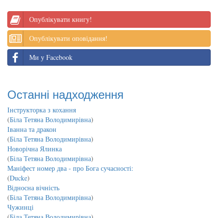
Опублікувати книгу!
Опублікувати оповідання!
Ми у Facebook
Останні надходження
Інструкторка з кохання
(
Біла Тетяна Володимирівна
)
Іванна та дракон
(
Біла Тетяна Володимирівна
)
Новорічна Ялинка
(
Біла Тетяна Володимирівна
)
Маніфест номер два - про Бога сучасності:
(
Ducke
)
Відносна вічність
(
Біла Тетяна Володимирівна
)
Чужинці
(
Біла Тетяна Володимирівна
)