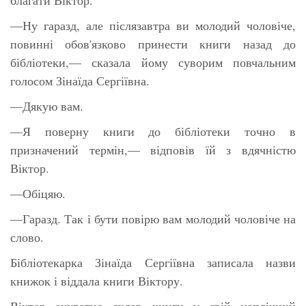
—Ну гаразд, але післязавтра ви молодий чоловіче,
повинні обов'язково принести книги назад до
бібліотеки,— сказала йому суворим повчальним
голосом Зінаїда Сергіївна.
—Дякую вам.
—Я поверну книги до бібліотеки точно в
призначений термін,— відповів їй з вдячністю
Віктор.
—Обіцяю.
—Гаразд. Так і бути повірю вам молодий чоловіче на
слово.
Бібліотекарка Зінаїда Сергіївна записала назви
книжок і віддала книги Віктору.
Віктор акуратно склав книги у свій наплічний