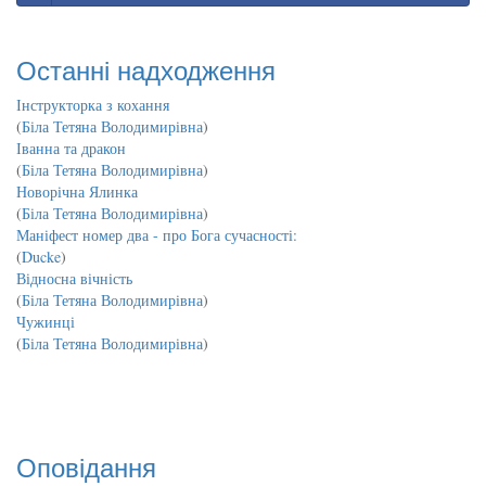
Останні надходження
Інструкторка з кохання
(
Біла Тетяна Володимирівна
)
Іванна та дракон
(
Біла Тетяна Володимирівна
)
Новорічна Ялинка
(
Біла Тетяна Володимирівна
)
Маніфест номер два - про Бога сучасності:
(
Ducke
)
Відносна вічність
(
Біла Тетяна Володимирівна
)
Чужинці
(
Біла Тетяна Володимирівна
)
Оповідання