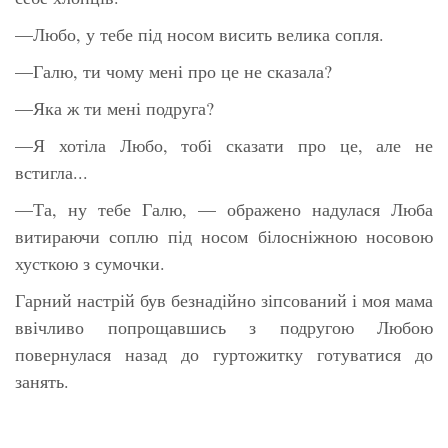
—Любо, у тебе під носом висить велика сопля.
—Галю, ти чому мені про це не сказала?
—Яка ж ти мені подруга?
—Я хотіла Любо, тобі сказати про це, але не
встигла...
—Та, ну тебе Галю, — ображено надулася Люба
витираючи соплю під носом білосніжною носовою
хусткою з сумочки.
Гарний настрій був безнадійно зіпсований і моя мама
ввічливо попрощавшись з подругою Любою
повернулася назад до гуртожитку готуватися до
занять.