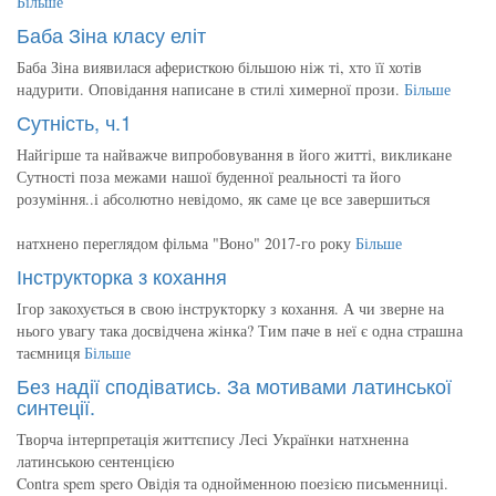
Більше
Баба Зіна класу еліт
Баба Зіна виявилася аферисткою більшою ніж ті, хто її хотів
надурити. Оповідання написане в стилі химерної прози.
Більше
Сутність, ч.1
Найгірше та найважче випробовування в його житті, викликане
Сутності поза межами нашої буденної реальності та його
розуміння..і абсолютно невідомо, як саме це все завершиться
натхнено переглядом фільма "Воно" 2017-го року
Більше
Інструкторка з кохання
Ігор закохується в свою інструкторку з кохання. А чи зверне на
нього увагу така досвідчена жінка? Тим паче в неї є одна страшна
таємниця
Більше
Без надії сподіватись. За мотивами латинської
синтеції.
Творча інтерпретація життєпису Лесі Українки натхненна
латинською сентенцією
Contra spem spero Овідія та однойменною поезією письменниці.