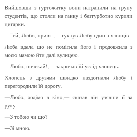
Вийшовши з гуртожитку вони натрапили на групу
студентів, що стояли на ганку і безтурботно курили
цигарки.
—Гей, Любо, привіт,— гукнув Любу один з хлопців.
Люба вдала що не помітила його і продовжила з
моєю мамою йти далі вулицею.
—Любо, почекай!,— закричав їй услід хлопець.
Хлопець з друзями швидко наздогнали Любу і
перегородили їй дорогу.
—Любо, ходімо в кіно,— сказав він узявши її за
руку.
—З тобою чи що?
—Зі мною.