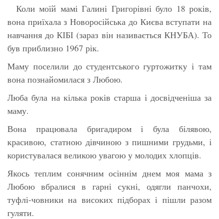
Коли моїй мамі Галині Григорівні було 18 років,
вона приїхала з Новоросійська до Києва вступати на
навчання до КІБІ (зараз він називається КНУБА). То
був приблизно 1967 рік.
Маму поселили до студентського гуртожитку і там
вона познайомилася з Любою.
Люба була на кілька років старша і досвідченіша за
маму.
Вона працювала бригадиром і була білявою,
красивою, статною дівчиною з пишними грудьми, і
користувалася великою увагою у молодих хлопців.
Якось теплим сонячним осіннім днем моя мама з
Любою вбралися в гарні сукні, одягли панчохи,
туфлі-човники на високих підборах і пішли разом
гуляти.