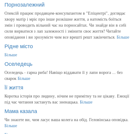
Порнозалежний
Олексій працює продавцем-консультантом в "Епіцентрі", доглядає
хвору матір і мріє про інше розкішне життя, а натомість боїться
змін і проводить вільний час на порносайтах. Чи знайде він в собі
сили вирватися з лап залежності і змінити своє життя? Читайте
оповідання і ви зрозумієте чим все врешті решт закінчиться.
Більше
Рідне місто
Більше
Оселедець
Оселедець - гарна риба! Навіщо віддавати її у лапи ворога ... без
сварок
Більше
Її життя
Коротка історія про людину, нічим не примітну та не цікаву. Емоції
під час читання застануть вас зненацька.
Більше
Мама казала
Чи знаєете ви, чим ласує ваша колега на обід. Геловінська оповідка.
Більше