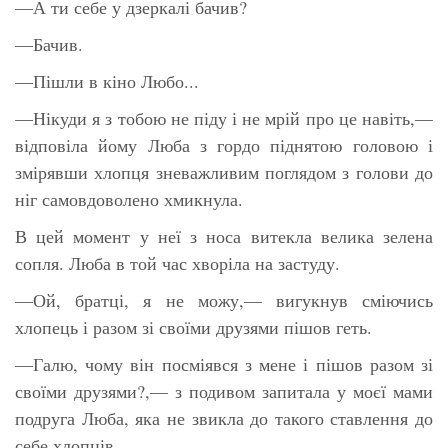
—А ти себе у дзеркалі бачив?
—Бачив.
—Пішли в кіно Любо...
—Нікуди я з тобою не піду і не мрій про це навіть,—
відповіла йому Люба з гордо піднятою головою і
змірявши хлопця зневажливим поглядом з голови до
ніг самовдоволено хмикнула.
В цей момент у неї з носа витекла велика зелена
сопля. Люба в той час хворіла на застуду.
—Ой, братці, я не можу,— вигукнув сміючись
хлопець і разом зі своїми друзями пішов геть.
—Галю, чому він посміявся з мене і пішов разом зі
своїми друзями?,— з подивом запитала у моєї мами
подруга Люба, яка не звикла до такого ставлення до
себе хлопців.