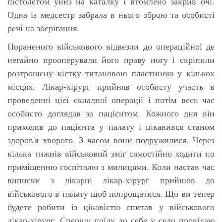
пістолетом униз на каталку і втомлено закрив очі.
Одна із медсестр забрала в нього зброю та особисті
речі на зберігання.
Пораненого військового відвезли до операційної де
негайно прооперували його праву ногу і скріпили
розтрошену кістку титановою пластиною у кількох
місцях. Лікар-хірург прийняв особисту участь в
проведенні цієї складної операції і потім весь час
особисто доглядав за пацієнтом. Кожного дня він
приходив до пацієнта у палату і цікавився станом
здоров'я хворого. З часом вони подружилися. Через
кілька тижнів військовий зміг самостійно ходити по
приміщенню госпіталю з милицями. Коли настав час
виписки з лікарні лікар-хірург прийшов до
військового в палату щоб попрощатися. Що ви тепер
будете робити із цікавістю спитав у військового
лікар-хірург. Спершу поїду до себе у село провідаю