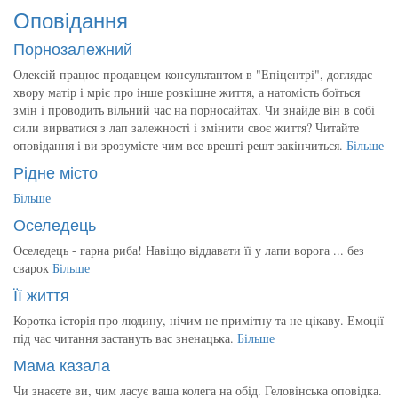
Оповідання
Порнозалежний
Олексій працює продавцем-консультантом в "Епіцентрі", доглядає
хвору матір і мріє про інше розкішне життя, а натомість боїться
змін і проводить вільний час на порносайтах. Чи знайде він в собі
сили вирватися з лап залежності і змінити своє життя? Читайте
оповідання і ви зрозумієте чим все врешті решт закінчиться.
Більше
Рідне місто
Більше
Оселедець
Оселедець - гарна риба! Навіщо віддавати її у лапи ворога ... без
сварок
Більше
Її життя
Коротка історія про людину, нічим не примітну та не цікаву. Емоції
під час читання застануть вас зненацька.
Більше
Мама казала
Чи знаєете ви, чим ласує ваша колега на обід. Геловінська оповідка.