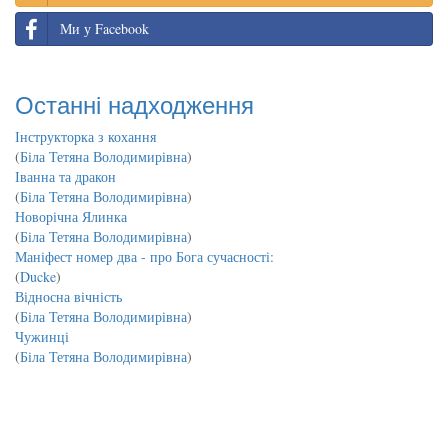
Ми у Facebook
Останні надходження
Інструкторка з кохання
(
Біла Тетяна Володимирівна
)
Іванна та дракон
(
Біла Тетяна Володимирівна
)
Новорічна Ялинка
(
Біла Тетяна Володимирівна
)
Маніфест номер два - про Бога сучасності:
(
Ducke
)
Відносна вічність
(
Біла Тетяна Володимирівна
)
Чужинці
(
Біла Тетяна Володимирівна
)