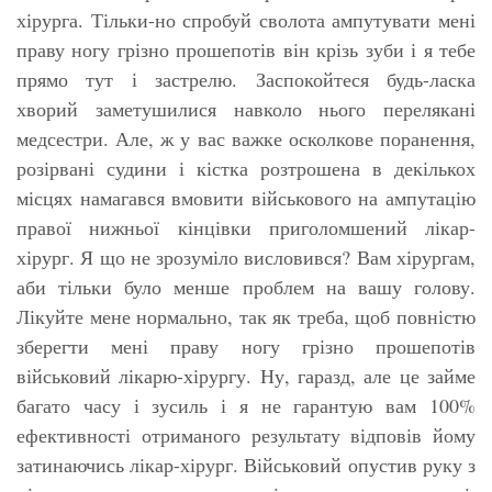
хірурга. Тільки-но спробуй сволота ампутувати мені
праву ногу грізно прошепотів він крізь зуби і я тебе
прямо тут і застрелю. Заспокойтеся будь-ласка
хворий заметушилися навколо нього перелякані
медсестри. Але, ж у вас важке осколкове поранення,
розірвані судини і кістка розтрошена в декількох
місцях намагався вмовити військового на ампутацію
правої нижньої кінцівки приголомшений лікар-
хірург. Я що не зрозуміло висловився? Вам хірургам,
аби тільки було менше проблем на вашу голову.
Лікуйте мене нормально, так як треба, щоб повністю
зберегти мені праву ногу грізно прошепотів
військовий лікарю-хірургу. Ну, гаразд, але це займе
багато часу і зусиль і я не гарантую вам 100%
ефективності отриманого результату відповів йому
затинаючись лікар-хірург. Військовий опустив руку з