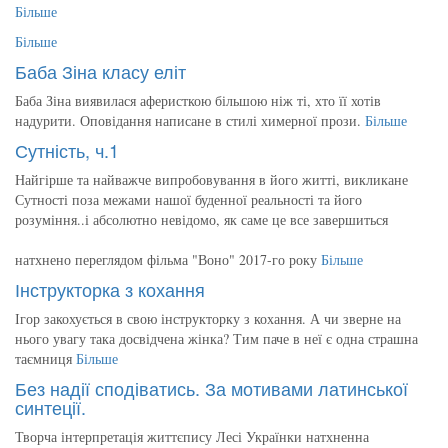
Більше
Більше
Баба Зіна класу еліт
Баба Зіна виявилася аферисткою більшою ніж ті, хто її хотів
надурити. Оповідання написане в стилі химерної прози.
Більше
Сутність, ч.1
Найгірше та найважче випробовування в його житті, викликане
Сутності поза межами нашої буденної реальності та його
розуміння..і абсолютно невідомо, як саме це все завершиться
натхнено переглядом фільма "Воно" 2017-го року
Більше
Інструкторка з кохання
Ігор закохується в свою інструкторку з кохання. А чи зверне на
нього увагу така досвідчена жінка? Тим паче в неї є одна страшна
таємниця
Більше
Без надії сподіватись. За мотивами латинської
синтеції.
Творча інтерпретація життєпису Лесі Українки натхненна