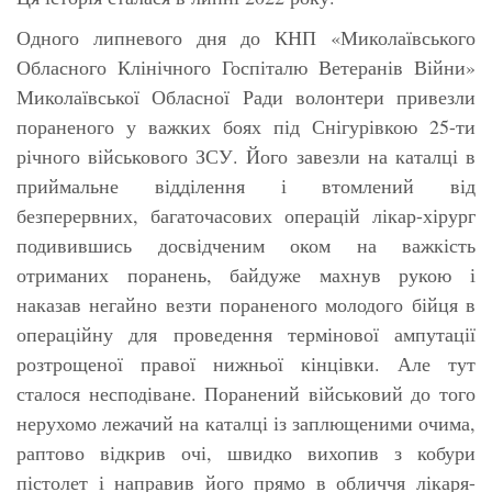
Одного липневого дня до КНП «Миколаївського
Обласного Клінічного Госпіталю Ветеранів Війни»
Миколаївської Обласної Ради волонтери привезли
пораненого у важких боях під Снігурівкою 25-ти
річного військового ЗСУ. Його завезли на каталці в
приймальне відділення і втомлений від
безперервних, багаточасових операцій лікар-хірург
подивившись досвідченим оком на важкість
отриманих поранень, байдуже махнув рукою і
наказав негайно везти пораненого молодого бійця в
операційну для проведення термінової ампутації
розтрощеної правої нижньої кінцівки. Але тут
сталося несподіване. Поранений військовий до того
нерухомо лежачий на каталці із заплющеними очима,
раптово відкрив очі, швидко вихопив з кобури
пістолет і направив його прямо в обличчя лікаря-