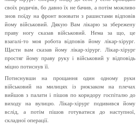
своїх родичів, бо давно їх не бачив, а потім можливо
знов поїду на фронт воювати з рашистами відповів
йому військовий. Дякую Вам лікарю за збережену
праву ногу сказав військовий. Нема за що, це
взагалі-то моя робота відповів йому лікар-хірург.
Щасти вам сказав йому лікар-хірург. Лікар-хірург
простяг йому праву руку і військовий у відповідь
міцно потиснув її.
Потиснувши на прощання один одному руки
військовий на милицях із рюкзаком на плечах
вийшов з палати і пішов по коридору госпіталю до
виходу на вулицю. Лікар-хірург подивився йому
вслід, а потім пішов готуватися до наступної,
складної операції.