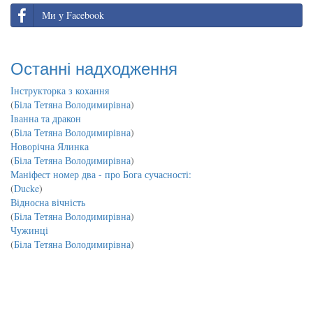
Ми у Facebook
Останні надходження
Інструкторка з кохання
(
Біла Тетяна Володимирівна
)
Іванна та дракон
(
Біла Тетяна Володимирівна
)
Новорічна Ялинка
(
Біла Тетяна Володимирівна
)
Маніфест номер два - про Бога сучасності:
(
Ducke
)
Відносна вічність
(
Біла Тетяна Володимирівна
)
Чужинці
(
Біла Тетяна Володимирівна
)