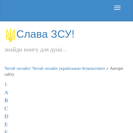
Слава ЗСУ!
знайди книгу для душі...
Читай онлайн! Читай онлайн українською безкоштовно
>
Автори
сайту
1
A
B
C
D
E
F