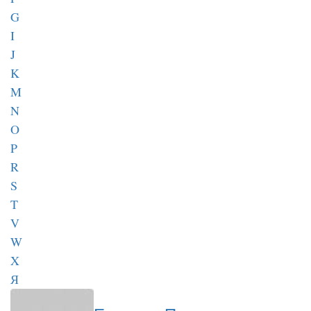
G
I
J
K
M
N
O
P
R
S
T
V
W
X
Я