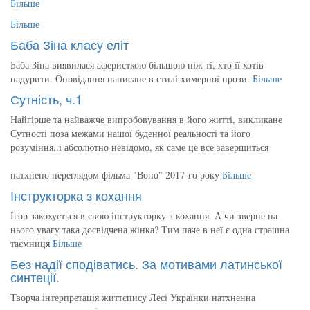
Більше
Більше
Баба Зіна класу еліт
Баба Зіна виявилася аферисткою більшою ніж ті, хто її хотів
надурити. Оповідання написане в стилі химерної прози.
Більше
Сутність, ч.1
Найгірше та найважче випробовування в його житті, викликане
Сутності поза межами нашої буденної реальності та його
розуміння..і абсолютно невідомо, як саме це все завершиться
натхнено переглядом фільма "Воно" 2017-го року
Більше
Інструкторка з кохання
Ігор закохується в свою інструкторку з кохання. А чи зверне на
нього увагу така досвідчена жінка? Тим паче в неї є одна страшна
таємниця
Більше
Без надії сподіватись. За мотивами латинської
синтеції.
Творча інтерпретація життєпису Лесі Українки натхненна