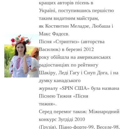
кращих авторів пісень в
Україні, поступившись першістю
таким видатним майстрам,
як Костянтин Меладзе, Любаша і
Макс Фадєєв.
Пісня «Стриптиз» (авторства
Василюк) в березні 2012
року обійшла на американських
радіостанціях по рейтингу
Шакіру, Леді Гагу і Снуп Дога, і на
думку канадського
журналу «SPIN США» була названа
Піснею Тижня «Пісня
тижня».
Серед перемог також: Міжнародний
конкурс Зугдіді 2010
(Грузія), Піано-форте-99, Веселе-98,