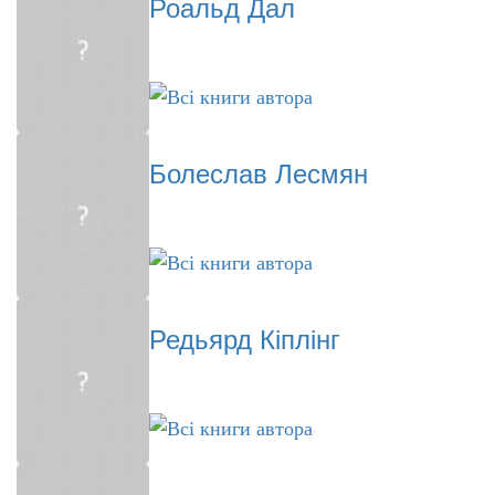
Роальд Дал
Болеслав Лесмян
Редьярд Кіплінг