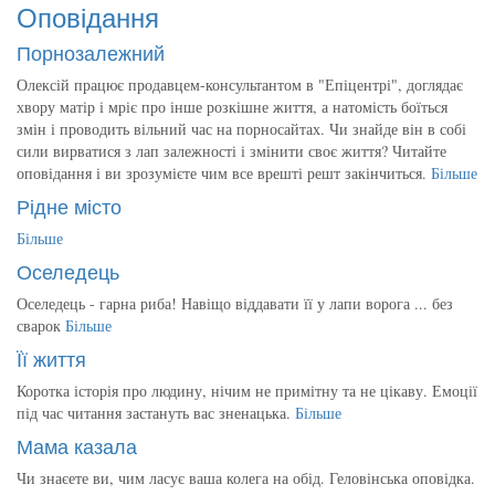
Оповідання
Порнозалежний
Олексій працює продавцем-консультантом в "Епіцентрі", доглядає
хвору матір і мріє про інше розкішне життя, а натомість боїться
змін і проводить вільний час на порносайтах. Чи знайде він в собі
сили вирватися з лап залежності і змінити своє життя? Читайте
оповідання і ви зрозумієте чим все врешті решт закінчиться.
Більше
Рідне місто
Більше
Оселедець
Оселедець - гарна риба! Навіщо віддавати її у лапи ворога ... без
сварок
Більше
Її життя
Коротка історія про людину, нічим не примітну та не цікаву. Емоції
під час читання застануть вас зненацька.
Більше
Мама казала
Чи знаєете ви, чим ласує ваша колега на обід. Геловінська оповідка.