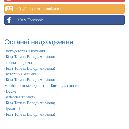
Опублікувати оповідання!
Ми у Facebook
Останні надходження
Інструкторка з кохання
(
Біла Тетяна Володимирівна
)
Іванна та дракон
(
Біла Тетяна Володимирівна
)
Новорічна Ялинка
(
Біла Тетяна Володимирівна
)
Маніфест номер два - про Бога сучасності:
(
Ducke
)
Відносна вічність
(
Біла Тетяна Володимирівна
)
Чужинці
(
Біла Тетяна Володимирівна
)