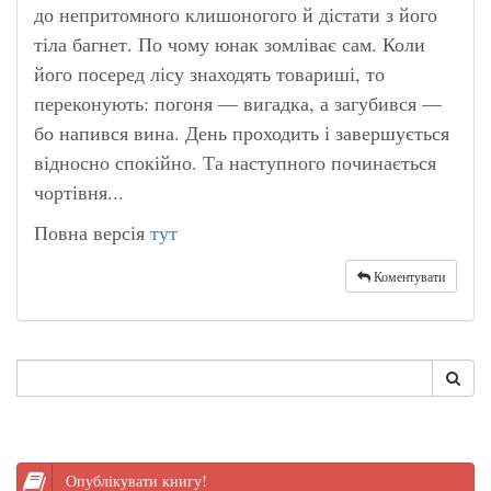
до непритомного клишоногого й дістати з його
тіла багнет. По чому юнак зомліває сам. Коли
його посеред лісу знаходять товариші, то
переконують: погоня — вигадка, а загубився —
бо напився вина. День проходить і завершується
відносно спокійно. Та наступного починається
чортівня...
Повна версія
тут
Коментувати
Опублікувати книгу!