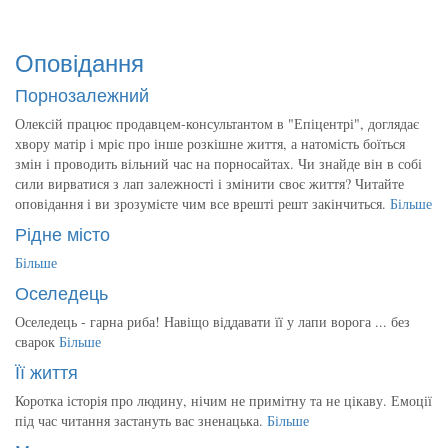
Оповідання
Порнозалежний
Олексій працює продавцем-консультантом в "Епіцентрі", доглядає
хвору матір і мріє про інше розкішне життя, а натомість боїться
змін і проводить вільний час на порносайтах. Чи знайде він в собі
сили вирватися з лап залежності і змінити своє життя? Читайте
оповідання і ви зрозумієте чим все врешті решт закінчиться.
Більше
Рідне місто
Більше
Оселедець
Оселедець - гарна риба! Навіщо віддавати її у лапи ворога ... без
сварок
Більше
Її життя
Коротка історія про людину, нічим не примітну та не цікаву. Емоції
під час читання застануть вас зненацька.
Більше