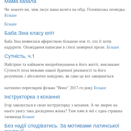
Мама казала
Чи знаєете ви, чим ласує ваша колега на обід. Геловінська оповідка.
Більше
Більше
Баба Зіна класу еліт
Баба Зіна виявилася аферисткою більшою ніж ті, хто її хотів
надурити. Оповідання написане в стилі химерної прози.
Більше
Сутність, ч.1
Найгірше та найважче випробовування в його житті, викликане
Сутності поза межами нашої буденної реальності та його
розуміння..і абсолютно невідомо, як саме це все завершиться
натхнено переглядом фільма "Воно" 2017-го року
Більше
Інструкторка з кохання
Ігор закохується в свою інструкторку з кохання. А чи зверне на
нього увагу така досвідчена жінка? Тим паче в неї є одна страшна
таємниця
Більше
Без надії сподіватись. За мотивами латинської
синтеції.