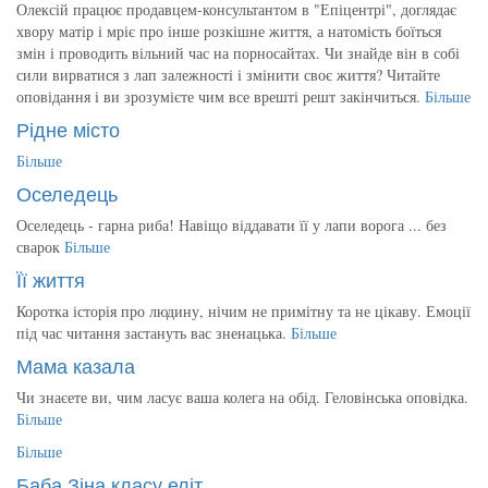
Олексій працює продавцем-консультантом в "Епіцентрі", доглядає
хвору матір і мріє про інше розкішне життя, а натомість боїться
змін і проводить вільний час на порносайтах. Чи знайде він в собі
сили вирватися з лап залежності і змінити своє життя? Читайте
оповідання і ви зрозумієте чим все врешті решт закінчиться.
Більше
Рідне місто
Більше
Оселедець
Оселедець - гарна риба! Навіщо віддавати її у лапи ворога ... без
сварок
Більше
Її життя
Коротка історія про людину, нічим не примітну та не цікаву. Емоції
під час читання застануть вас зненацька.
Більше
Мама казала
Чи знаєете ви, чим ласує ваша колега на обід. Геловінська оповідка.
Більше
Більше
Баба Зіна класу еліт