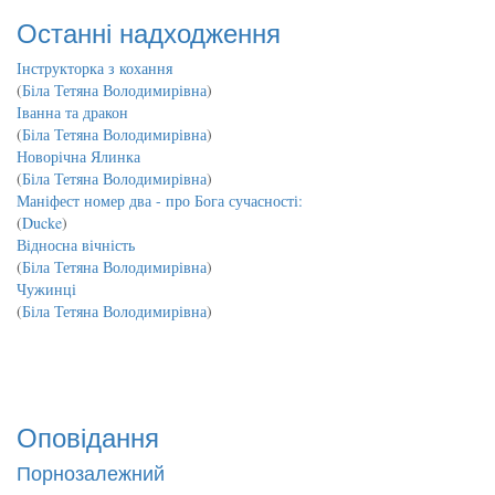
Останні надходження
Інструкторка з кохання
(
Біла Тетяна Володимирівна
)
Іванна та дракон
(
Біла Тетяна Володимирівна
)
Новорічна Ялинка
(
Біла Тетяна Володимирівна
)
Маніфест номер два - про Бога сучасності:
(
Ducke
)
Відносна вічність
(
Біла Тетяна Володимирівна
)
Чужинці
(
Біла Тетяна Володимирівна
)
Оповідання
Порнозалежний