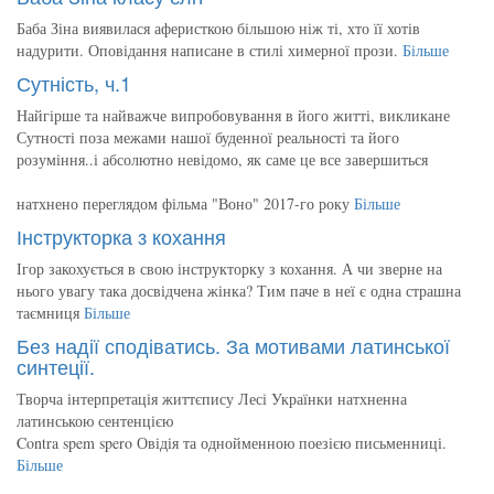
Баба Зіна виявилася аферисткою більшою ніж ті, хто її хотів
надурити. Оповідання написане в стилі химерної прози.
Більше
Сутність, ч.1
Найгірше та найважче випробовування в його житті, викликане
Сутності поза межами нашої буденної реальності та його
розуміння..і абсолютно невідомо, як саме це все завершиться
натхнено переглядом фільма "Воно" 2017-го року
Більше
Інструкторка з кохання
Ігор закохується в свою інструкторку з кохання. А чи зверне на
нього увагу така досвідчена жінка? Тим паче в неї є одна страшна
таємниця
Більше
Без надії сподіватись. За мотивами латинської
синтеції.
Творча інтерпретація життєпису Лесі Українки натхненна
латинською сентенцією
Contra spem spero Овідія та однойменною поезією письменниці.
Більше