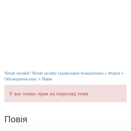
Читай онлайн! Читай онлайн українською безкоштовно
>
Форум
>
Обговорення книг
>
Повія
У вас немає прав на перегляд теми
Повія