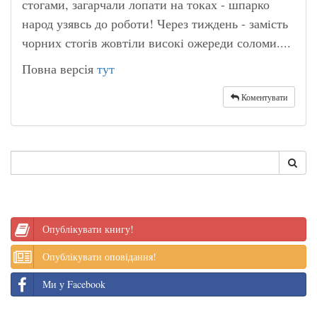
стогами, загарчали лопати на токах - шпарко
народ узявсь до роботи! Через тиждень - замiсть
чорних стогiв жовтiли високi ожереди соломи....
Повна версія
тут
Коментувати
Опублікувати книгу!
Опублікувати оповідання!
Ми у Facebook