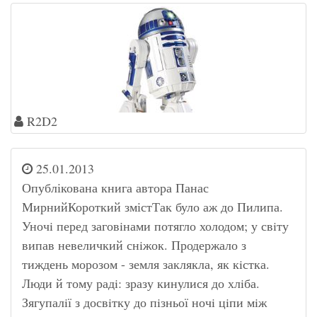
R2D2
25.01.2013
Опублікована книга автора Панас
МирнийКороткий змістТак було аж до Пилипа.
Уночi перед заговiнами потягло холодом; у свiту
випав невеличкий снiжок. Продержало з
тиждень морозом - земля заклякла, як кiстка.
Люди й тому радi: зразу кинулися до хлiба.
Зягупалiї з досвiтку до пiзньої ночi цiпи мiж