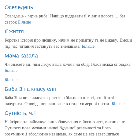
Оселедець
Оселедець - гарна риба! Навіщо віддавати її у лапи ворога ... без
сварок
Більше
Її життя
Коротка історія про людину, нічим не примітну та не цікаву. Емоції
під час читання застануть вас зненацька.
Більше
Мама казала
Чи знаєете ви, чим ласує ваша колега на обід. Геловінська оповідка.
Більше
Більше
Баба Зіна класу еліт
Баба Зіна виявилася аферисткою більшою ніж ті, хто її хотів
надурити. Оповідання написане в стилі химерної прози.
Більше
Сутність, ч.1
Найгірше та найважче випробовування в його житті, викликане
Сутності поза межами нашої буденної реальності та його
розуміння..і абсолютно невідомо, як саме це все завершиться