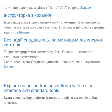
натхнено переглядом фільма "Воно" 2017-го року
Більше
Інструкторка з кохання
Ігор закохується в свою інструкторку з кохання. А чи зверне на
нього увагу така досвідчена жінка? Тим паче в неї є одна страшна
таємниця
Більше
Без надії сподіватись. За мотивами латинської
синтеції.
Творча інтерпретація життєпису Лесі Українки натхненна
латинською сентенцією
Contra spem spero Овідія та однойменною поезією письменниці.
Більше
Explore an online trading platform with a clear
interface and standard tools.
Learn about trading platform features through an accessible online
interface.