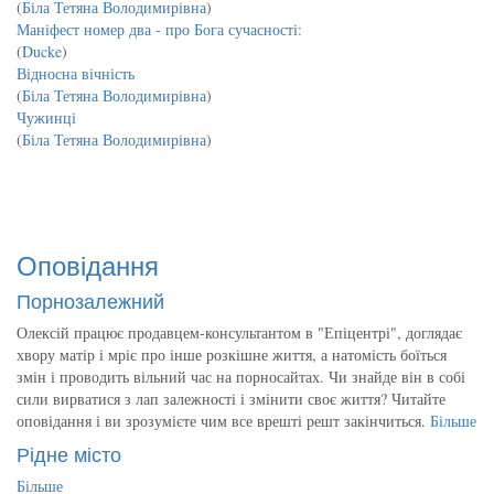
(
Біла Тетяна Володимирівна
)
Маніфест номер два - про Бога сучасності:
(
Ducke
)
Відносна вічність
(
Біла Тетяна Володимирівна
)
Чужинці
(
Біла Тетяна Володимирівна
)
Оповідання
Порнозалежний
Олексій працює продавцем-консультантом в "Епіцентрі", доглядає
хвору матір і мріє про інше розкішне життя, а натомість боїться
змін і проводить вільний час на порносайтах. Чи знайде він в собі
сили вирватися з лап залежності і змінити своє життя? Читайте
оповідання і ви зрозумієте чим все врешті решт закінчиться.
Більше
Рідне місто
Більше