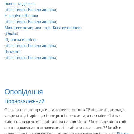
Іванна та дракон
(
Біла Тетяна Володимирівна
)
Новорічна Ялинка
(
Біла Тетяна Володимирівна
)
Маніфест номер два - про Бога сучасності:
(
Ducke
)
Відносна вічність
(
Біла Тетяна Володимирівна
)
Чужинці
(
Біла Тетяна Володимирівна
)
Оповідання
Порнозалежний
Олексій працює продавцем-консультантом в "Епіцентрі", доглядає
хвору матір і мріє про інше розкішне життя, а натомість боїться
змін і проводить вільний час на порносайтах. Чи знайде він в собі
сили вирватися з лап залежності і змінити своє життя? Читайте
оповідання і ви зрозумієте чим все врешті решт закінчиться.
Більше