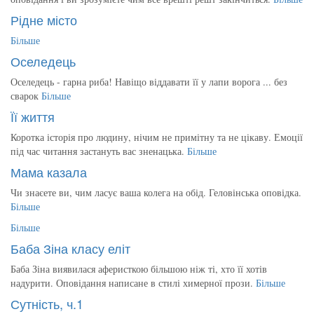
Рідне місто
Більше
Оселедець
Оселедець - гарна риба! Навіщо віддавати її у лапи ворога ... без
сварок
Більше
Її життя
Коротка історія про людину, нічим не примітну та не цікаву. Емоції
під час читання застануть вас зненацька.
Більше
Мама казала
Чи знаєете ви, чим ласує ваша колега на обід. Геловінська оповідка.
Більше
Більше
Баба Зіна класу еліт
Баба Зіна виявилася аферисткою більшою ніж ті, хто її хотів
надурити. Оповідання написане в стилі химерної прози.
Більше
Сутність, ч.1