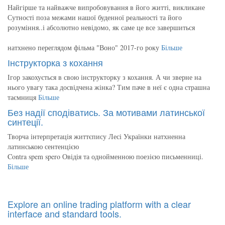
Найгірше та найважче випробовування в його житті, викликане
Сутності поза межами нашої буденної реальності та його
розуміння..і абсолютно невідомо, як саме це все завершиться
натхнено переглядом фільма "Воно" 2017-го року
Більше
Інструкторка з кохання
Ігор закохується в свою інструкторку з кохання. А чи зверне на
нього увагу така досвідчена жінка? Тим паче в неї є одна страшна
таємниця
Більше
Без надії сподіватись. За мотивами латинської
синтеції.
Творча інтерпретація життєпису Лесі Українки натхненна
латинською сентенцією
Contra spem spero Овідія та однойменною поезією письменниці.
Більше
Explore an online trading platform with a clear
interface and standard tools.