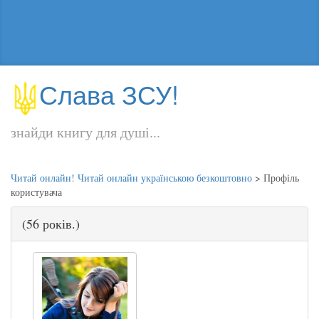
Слава ЗСУ!
знайди книгу для душі...
Читай онлайн! Читай онлайн українською безкоштовно
>
Профіль
користувача
(56 років.)