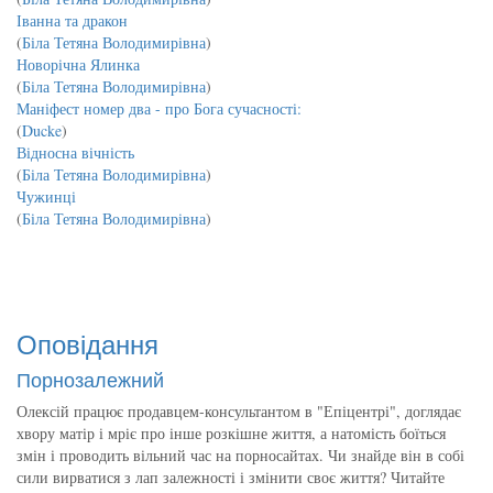
Іванна та дракон
(
Біла Тетяна Володимирівна
)
Новорічна Ялинка
(
Біла Тетяна Володимирівна
)
Маніфест номер два - про Бога сучасності:
(
Ducke
)
Відносна вічність
(
Біла Тетяна Володимирівна
)
Чужинці
(
Біла Тетяна Володимирівна
)
Оповідання
Порнозалежний
Олексій працює продавцем-консультантом в "Епіцентрі", доглядає
хвору матір і мріє про інше розкішне життя, а натомість боїться
змін і проводить вільний час на порносайтах. Чи знайде він в собі
сили вирватися з лап залежності і змінити своє життя? Читайте