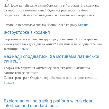
Найгірше та найважче випробовування в його житті, викликане
Сутності поза межами нашої буденної реальності та його
розуміння..і абсолютно невідомо, як саме це все завершиться
натхнено переглядом фільма "Воно" 2017-го року
Більше
Інструкторка з кохання
Ігор закохується в свою інструкторку з кохання. А чи зверне на
нього увагу така досвідчена жінка? Тим паче в неї є одна страшна
таємниця
Більше
Без надії сподіватись. За мотивами латинської
синтеції.
Творча інтерпретація життєпису Лесі Українки натхненна
латинською сентенцією
Contra spem spero Овідія та однойменною поезією письменниці.
Більше
Explore an online trading platform with a clear
interface and standard tools.