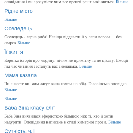
оповідання і ви зрозумієте чим все врешті решт закінчиться.
Більше
Рідне місто
Більше
Оселедець
Оселедець - гарна риба! Навіщо віддавати її у лапи ворога ... без
сварок
Більше
Її життя
Коротка історія про людину, нічим не примітну та не цікаву. Емоції
під час читання застануть вас зненацька.
Більше
Мама казала
Чи знаєете ви, чим ласує ваша колега на обід. Геловінська оповідка.
Більше
Більше
Баба Зіна класу еліт
Баба Зіна виявилася аферисткою більшою ніж ті, хто її хотів
надурити. Оповідання написане в стилі химерної прози.
Більше
Сутність, ч.1