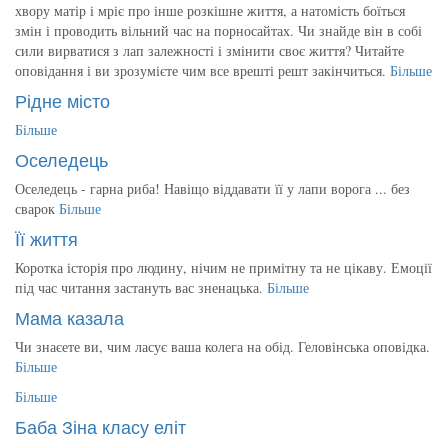
хвору матір і мріє про інше розкішне життя, а натомість боїться
змін і проводить вільний час на порносайтах. Чи знайде він в собі
сили вирватися з лап залежності і змінити своє життя? Читайте
оповідання і ви зрозумієте чим все врешті решт закінчиться.
Більше
Рідне місто
Більше
Оселедець
Оселедець - гарна риба! Навіщо віддавати її у лапи ворога ... без
сварок
Більше
Її життя
Коротка історія про людину, нічим не примітну та не цікаву. Емоції
під час читання застануть вас зненацька.
Більше
Мама казала
Чи знаєете ви, чим ласує ваша колега на обід. Геловінська оповідка.
Більше
Більше
Баба Зіна класу еліт