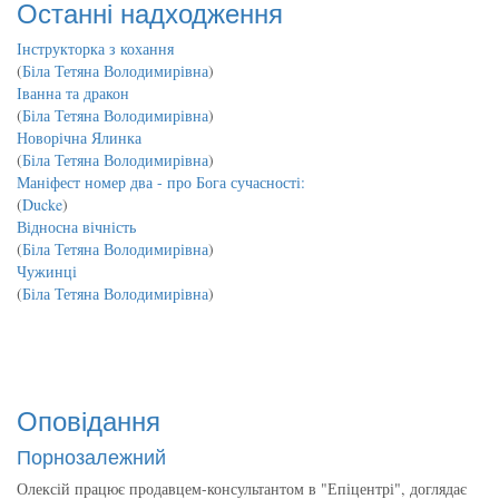
Останні надходження
Інструкторка з кохання
(
Біла Тетяна Володимирівна
)
Іванна та дракон
(
Біла Тетяна Володимирівна
)
Новорічна Ялинка
(
Біла Тетяна Володимирівна
)
Маніфест номер два - про Бога сучасності:
(
Ducke
)
Відносна вічність
(
Біла Тетяна Володимирівна
)
Чужинці
(
Біла Тетяна Володимирівна
)
Оповідання
Порнозалежний
Олексій працює продавцем-консультантом в "Епіцентрі", доглядає