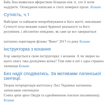
Баба Зіна виявилася аферисткою більшою ніж ті, хто її хотів
надурити. Оповідання написане в стилі химерної прози.
Більше
Сутність, ч.1
Найгірше та найважче випробовування в його житті, викликане
Сутності поза межами нашої буденної реальності та його
розуміння..і абсолютно невідомо, як саме це все завершиться
натхнено переглядом фільма "Воно" 2017-го року
Більше
Інструкторка з кохання
Ігор закохується в свою інструкторку з кохання. А чи зверне на
нього увагу така досвідчена жінка? Тим паче в неї є одна страшна
таємниця
Більше
Без надії сподіватись. За мотивами латинської
синтеції.
Творча інтерпретація життєпису Лесі Українки натхненна
латинською сентенцією
Contra spem spero Овідія та однойменною поезією письменниці.
Більше