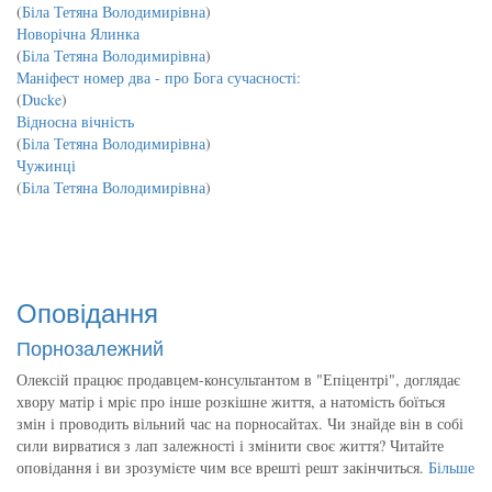
(
Біла Тетяна Володимирівна
)
Новорічна Ялинка
(
Біла Тетяна Володимирівна
)
Маніфест номер два - про Бога сучасності:
(
Ducke
)
Відносна вічність
(
Біла Тетяна Володимирівна
)
Чужинці
(
Біла Тетяна Володимирівна
)
Оповідання
Порнозалежний
Олексій працює продавцем-консультантом в "Епіцентрі", доглядає
хвору матір і мріє про інше розкішне життя, а натомість боїться
змін і проводить вільний час на порносайтах. Чи знайде він в собі
сили вирватися з лап залежності і змінити своє життя? Читайте
оповідання і ви зрозумієте чим все врешті решт закінчиться.
Більше