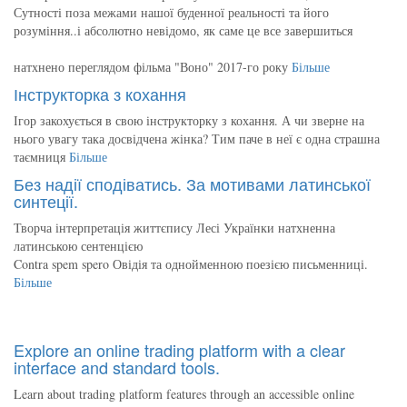
Сутності поза межами нашої буденної реальності та його
розуміння..і абсолютно невідомо, як саме це все завершиться
натхнено переглядом фільма "Воно" 2017-го року
Більше
Інструкторка з кохання
Ігор закохується в свою інструкторку з кохання. А чи зверне на
нього увагу така досвідчена жінка? Тим паче в неї є одна страшна
таємниця
Більше
Без надії сподіватись. За мотивами латинської
синтеції.
Творча інтерпретація життєпису Лесі Українки натхненна
латинською сентенцією
Contra spem spero Овідія та однойменною поезією письменниці.
Більше
Explore an online trading platform with a clear
interface and standard tools.
Learn about trading platform features through an accessible online