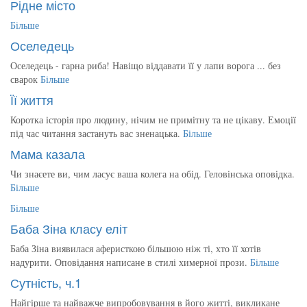
Рідне місто
Більше
Оселедець
Оселедець - гарна риба! Навіщо віддавати її у лапи ворога ... без
сварок
Більше
Її життя
Коротка історія про людину, нічим не примітну та не цікаву. Емоції
під час читання застануть вас зненацька.
Більше
Мама казала
Чи знаєете ви, чим ласує ваша колега на обід. Геловінська оповідка.
Більше
Більше
Баба Зіна класу еліт
Баба Зіна виявилася аферисткою більшою ніж ті, хто її хотів
надурити. Оповідання написане в стилі химерної прози.
Більше
Сутність, ч.1
Найгірше та найважче випробовування в його житті, викликане