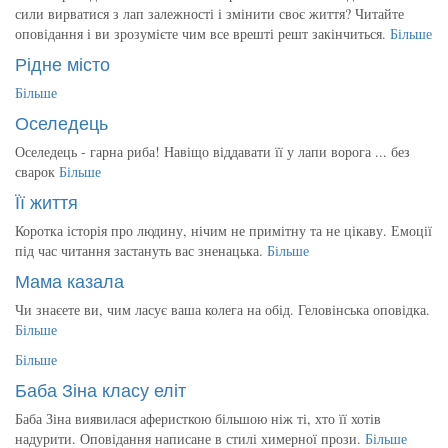
сили вирватися з лап залежності і змінити своє життя? Читайте
оповідання і ви зрозумієте чим все врешті решт закінчиться.
Більше
Рідне місто
Більше
Оселедець
Оселедець - гарна риба! Навіщо віддавати її у лапи ворога ... без
сварок
Більше
Її життя
Коротка історія про людину, нічим не примітну та не цікаву. Емоції
під час читання застануть вас зненацька.
Більше
Мама казала
Чи знаєете ви, чим ласує ваша колега на обід. Геловінська оповідка.
Більше
Більше
Баба Зіна класу еліт
Баба Зіна виявилася аферисткою більшою ніж ті, хто її хотів
надурити. Оповідання написане в стилі химерної прози.
Більше