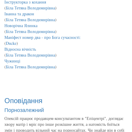
Інструкторка з кохання
(
Біла Тетяна Володимирівна
)
Іванна та дракон
(
Біла Тетяна Володимирівна
)
Новорічна Ялинка
(
Біла Тетяна Володимирівна
)
Маніфест номер два - про Бога сучасності:
(
Ducke
)
Відносна вічність
(
Біла Тетяна Володимирівна
)
Чужинці
(
Біла Тетяна Володимирівна
)
Оповідання
Порнозалежний
Олексій працює продавцем-консультантом в "Епіцентрі", доглядає
хвору матір і мріє про інше розкішне життя, а натомість боїться
змін і проводить вільний час на порносайтах. Чи знайде він в собі