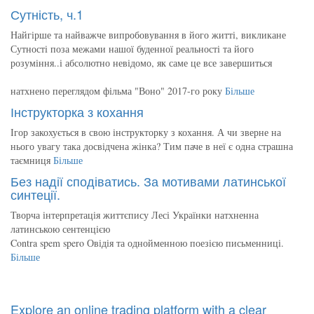
Сутність, ч.1
Найгірше та найважче випробовування в його житті, викликане
Сутності поза межами нашої буденної реальності та його
розуміння..і абсолютно невідомо, як саме це все завершиться
натхнено переглядом фільма "Воно" 2017-го року
Більше
Інструкторка з кохання
Ігор закохується в свою інструкторку з кохання. А чи зверне на
нього увагу така досвідчена жінка? Тим паче в неї є одна страшна
таємниця
Більше
Без надії сподіватись. За мотивами латинської
синтеції.
Творча інтерпретація життєпису Лесі Українки натхненна
латинською сентенцією
Contra spem spero Овідія та однойменною поезією письменниці.
Більше
Explore an online trading platform with a clear