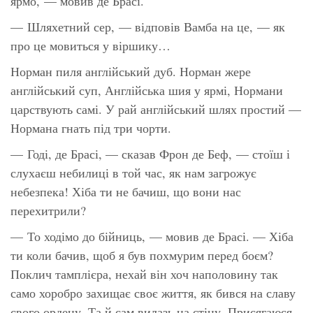
ярмо, — мовив де Брасі.
— Шляхетний сер, — відповів Вамба на це, — як
про це мовиться у віршику…
Норман пиля англійський дуб. Норман жере
англійський суп, Англійська шия у ярмі, Нормани
царствують самі. У рай англійський шлях простий —
Нормана гнать під три чорти.
— Годі, де Брасі, — сказав Фрон де Беф, — стоїш і
слухаєш небилиці в той час, як нам загрожує
небезпека! Хіба ти не бачиш, що вони нас
перехитрили?
— То ходімо до бійниць, — мовив де Брасі. — Хіба
ти коли бачив, щоб я був похмурим перед боєм?
Поклич тамплієра, нехай він хоч наполовину так
само хоробро захищає своє життя, як бився на славу
свого ордену. Та й сам вилазь на стіну. Присягаюся