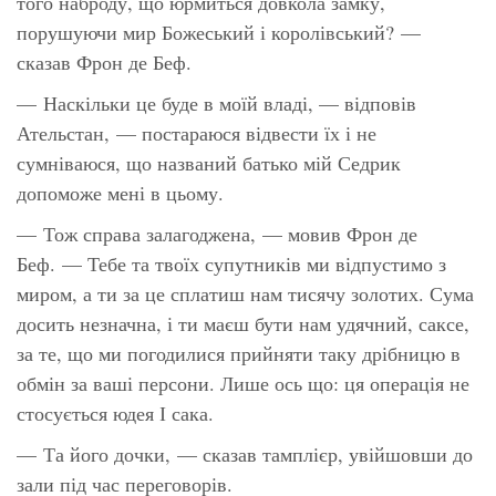
того наброду, що юрмиться довкола замку,
порушуючи мир Божеський і королівський? —
сказав Фрон де Беф.
— Наскільки це буде в моїй владі, — відповів
Ательстан, — постараюся відвести їх і не
сумніваюся, що названий батько мій Седрик
допоможе мені в цьому.
— Тож справа залагоджена, — мовив Фрон де
Беф. — Тебе та твоїх супутників ми відпустимо з
миром, а ти за це сплатиш нам тисячу золотих. Сума
досить незначна, і ти маєш бути нам удячний, саксе,
за те, що ми погодилися прийняти таку дрібницю в
обмін за ваші персони. Лише ось що: ця операція не
стосується юдея І сака.
— Та його дочки, — сказав тамплієр, увійшовши до
зали під час переговорів.