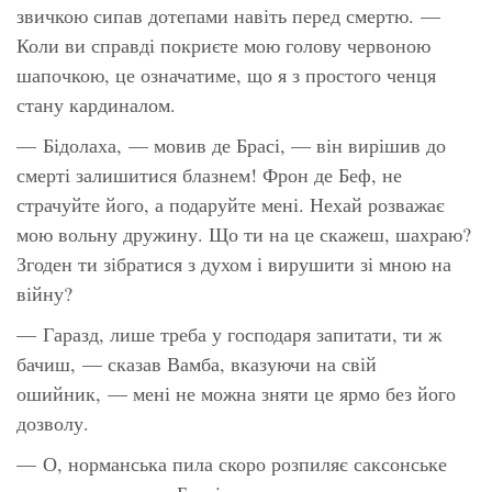
звичкою сипав дотепами навіть перед смертю. —
Коли ви справді покриєте мою голову червоною
шапочкою, це означатиме, що я з простого ченця
стану кардиналом.
— Бідолаха, — мовив де Брасі, — він вирішив до
смерті залишитися блазнем! Фрон де Беф, не
страчуйте його, а подаруйте мені. Нехай розважає
мою вольну дружину. Що ти на це скажеш, шахраю?
Згоден ти зібратися з духом і вирушити зі мною на
війну?
— Гаразд, лише треба у господаря запитати, ти ж
бачиш, — сказав Вамба, вказуючи на свій
ошийник, — мені не можна зняти це ярмо без його
дозволу.
— О, норманська пила скоро розпиляє саксонське