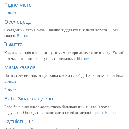
Рідне місто
Більше
Оселедець
Оселедець - гарна риба! Навіщо віддавати її у лапи ворога ... без
сварок
Більше
Її життя
Коротка історія про людину, нічим не примітну та не цікаву. Емоції
під час читання застануть вас зненацька.
Більше
Мама казала
Чи знаєете ви, чим ласує ваша колега на обід. Геловінська оповідка.
Більше
Більше
Баба Зіна класу еліт
Баба Зіна виявилася аферисткою більшою ніж ті, хто її хотів
надурити. Оповідання написане в стилі химерної прози.
Більше
Сутність, ч.1