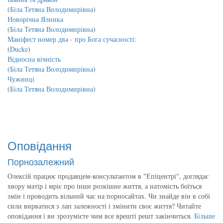
(
Біла Тетяна Володимирівна
)
Новорічна Ялинка
(
Біла Тетяна Володимирівна
)
Маніфест номер два - про Бога сучасності:
(
Ducke
)
Відносна вічність
(
Біла Тетяна Володимирівна
)
Чужинці
(
Біла Тетяна Володимирівна
)
Оповідання
Порнозалежний
Олексій працює продавцем-консультантом в "Епіцентрі", доглядає
хвору матір і мріє про інше розкішне життя, а натомість боїться
змін і проводить вільний час на порносайтах. Чи знайде він в собі
сили вирватися з лап залежності і змінити своє життя? Читайте
оповідання і ви зрозумієте чим все врешті решт закінчиться.
Більше