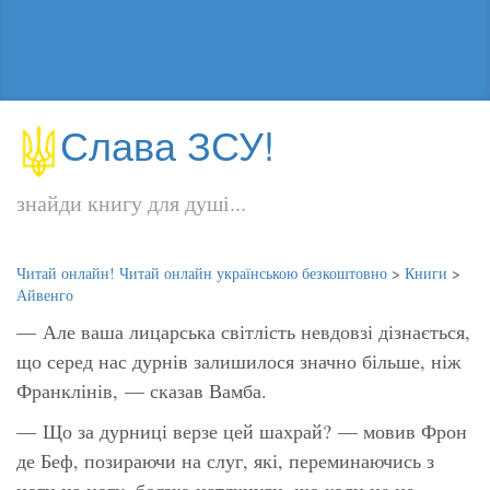
Слава ЗСУ!
знайди книгу для душі...
Читай онлайн! Читай онлайн українською безкоштовно
>
Книги
>
Айвенго
— Але ваша лицарська світлість невдовзі дізнається,
що серед нас дурнів залишилося значно більше, ніж
Франклінів, — сказав Вамба.
— Що за дурниці верзе цей шахрай? — мовив Фрон
де Беф, позираючи на слуг, які, переминаючись з
ноги на ногу, боязко натякнули, що коли це не