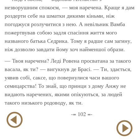
незворушним спокоєм, — моя наречена. Краще я дам
роздерти себе на шматки дикими кіньми, ніж
погоджуся розлучитися з нею. А невільник Вамба
пожертвував собою задля спасіння життя мого
названого батька Седрика. Тому я радше сам загину,
ніж дозволю завдати йому хоч найменшої образи.
— Твоя наречена? Леді Ровена просватана за такого
васала, як ти? — вигукнув де Брасі. — Ти, здається,
уявив собі, саксе, що повернулися часи вашого
семицарства! То знай, що принци з дому Анжу не
видають наречених, якими опікуються, за людей
такого низького родоводу, як ти.
-= 102 =-