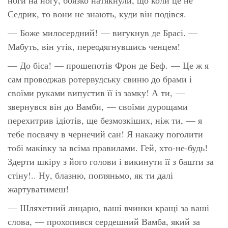
Седрик, то вони не знають, куди він подівся.
— Боже милосердний! — вигукнув де Брасі. —
Мабуть, він утік, переодягнувшись ченцем!
— До біса! — прошепотів Фрон де Беф. — Це ж я
сам проводжав ротервудську свиню до брами і
своїми руками випустив її із замку! А ти, —
звернувся він до Вамби, — своїми дурощами
перехитрив ідіотів, ще безмозкіших, ніж ти, — я
тебе посвячу в чернечий сан! Я накажу поголити
тобі маківку за всіма правилами. Гей, хто-не-будь!
Здерти шкіру з його голови і викинути її з башти за
стіну!.. Ну, блазню, погляньмо, як ти далі
жартуватимеш!
— Шляхетний лицарю, ваші вчинки кращі за ваші
слова, — прохопився сердешний Вамба, який за