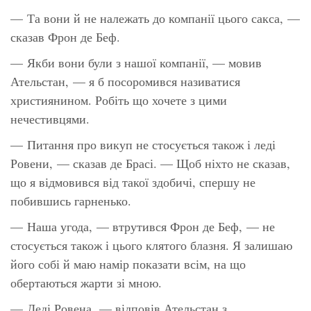
— Та вони й не належать до компанії цього сакса, —
сказав Фрон де Беф.
— Якби вони були з нашої компанії, — мовив
Ательстан, — я б посоромився називатися
християнином. Робіть що хочете з цими
нечестивцями.
— Питання про викуп не стосується також і леді
Ровени, — сказав де Брасі. — Щоб ніхто не сказав,
що я відмовився від такої здобичі, спершу не
побившись гарненько.
— Наша угода, — втрутився Фрон де Беф, — не
стосується також і цього клятого блазня. Я залишаю
його собі й маю намір показати всім, на що
обертаються жарти зі мною.
— Леді Ровена, — відповів Ательстан з