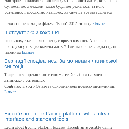
Найгірше та найважче випробовування в його житті, викликане
Сутності поза межами нашої буденної реальності та його
розуміння..і абсолютно невідомо, як саме це все завершиться
натхнено переглядом фільма "Воно" 2017-го року
Більше
Інструкторка з кохання
Ігор закохується в свою інструкторку з кохання. А чи зверне на
нього увагу така досвідчена жінка? Тим паче в неї є одна страшна
таємниця
Більше
Без надії сподіватись. За мотивами латинської
синтеції.
Творча інтерпретація життєпису Лесі Українки натхненна
латинською сентенцією
Contra spem spero Овідія та однойменною поезією письменниці.
Більше
Explore an online trading platform with a clear
interface and standard tools.
Learn about trading platform features through an accessible online