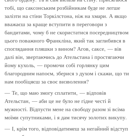
тобі, що саксонським розбійникам буде не легше
залізти на стіни Торкілстона, ніж на хмари. А якщо
вважаєш за краще вступити в переговори з
бандитами, чому б не скористатися посередництвом
цього поважного Франкліна, який так заглибився в
споглядання пляшки з вином? Агов, саксе, — вів
далі він, звертаючись до Ательстана і простягаючи
йому кухоль, — промочи собі горлянку цим
благородним напоєм, зберися з духом і скажи, що ти
нам пообіцяєш за своє визволення?
— Те, що маю змогу сплатити, — відповів
Ательстан, — аби це не було не гідне честі й
мужності. Відпусти мене на свободу разом зі всіма
моїми супутниками, і я дам тисячу золотих викупу.
— І, крім того, відповідатимеш за негайний відступ