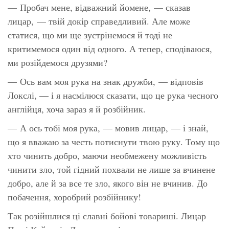
— Пробач мене, відважний йомене, — сказав
лицар, — твій докір справедливий. Але може
статися, що ми ще зустрінемося й тоді не
критимемося один від одного. А тепер, сподіваюся,
ми розійдемося друзями?
— Ось вам моя рука на знак дружби, — відповів
Локслі, — і я насмілюся сказати, що це рука чесного
англійця, хоча зараз я й розбійник.
— А ось тобі моя рука, — мовив лицар, — і знай,
що я вважаю за честь потиснути твою руку. Тому що
хто чинить добро, маючи необмежену можливість
чинити зло, той гідний похвали не лише за вчинене
добро, але й за все те зло, якого він не вчинив. До
побачення, хоробрий розбійнику!
Так розійшлися ці славні бойові товариші. Лицар