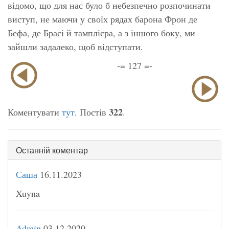
відомо, що для нас було б небезпечно розпочинати
виступ, не маючи у своїх рядах барона Фрон де
Бефа, де Брасі й тамплієра, а з іншого боку, ми
зайшли задалеко, щоб відступати.
-= 127 =-
322
Коментувати
тут
. Постів
.
Останній коментар
Саша
16.11.2023
Xuyna
Admin
03.12.2020