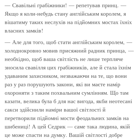
— Свавільні грабіжники! — репетував принц. —
Якщо я коли-небудь стану англійським королем, я
вішатиму таких неслухів на підйомних мостах їхніх
власних замків!
— Але для того, щоб стати англійським королем, —
холоднокровно мовив присяжний радник принца, —
необхідно, щоб ваша світлість не лише терпляче
зносила свавілля цих грабіжників, але й стала їхнім
удаваним захисником, незважаючи на те, що вони
раз у раз порушують закони, які ви маєте намір
охороняти з таким похвальним сумлінням. Що там
казати, велика була б для нас вигода, якби неотесані
сакси здійснили наміри вашої світлості й
перетворили підйомні мости феодальних замків на
шибениці! А цей Седрик — саме така людина, якій
це може спасти на думку. Вашій світлості добре