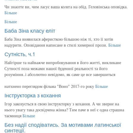
Чи знаєете ви, чим ласує ваша колега на обід. Геловінська оповідка.
Більше
Більше
Баба Зіна класу еліт
Баба Зіна виявилася аферисткою більшою ніж ті, хто її хотів
надурити. Оповідання написане в стилі химерної прози.
Більше
Сутність, ч.1
Найгірше та найважче випробовування в його житті, викликане
Сутності поза межами нашої буденної реальності та його
розуміння..і абсолютно невідомо, як саме це все завершиться
натхнено переглядом фільма "Воно" 2017-го року
Більше
Інструкторка з кохання
Ігор закохується в свою інструкторку з кохання. А чи зверне на
нього увагу така досвідчена жінка? Тим паче в неї є одна страшна
таємниця
Більше
Без надії сподіватись. За мотивами латинської
синтеції.