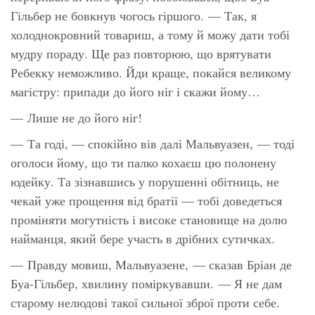
Гільбер не бовкнув чогось гіршого. — Так, я
холоднокровний товариш, а тому й можу дати тобі
мудру пораду. Ще раз повторюю, що врятувати
Ребекку неможливо. Йди краще, покайся великому
магістру: припади до його ніг і скажи йому…
— Лише не до його ніг!
— Та годі, — спокійно вів далі Мальвуазен, — тоді
оголоси йому, що ти палко кохаєш цю полонену
юдейку. Та зізнавшись у порушенні обітниць, не
чекай уже прощення від братії — тобі доведеться
проміняти могутність і високе становище на долю
найманця, який бере участь в дрібних сутичках.
— Правду мовиш, Мальвуазене, — сказав Бріан де
Буа-Гільбер, хвилину поміркувавши. — Я не дам
старому нелюдові такої сильної зброї проти себе.