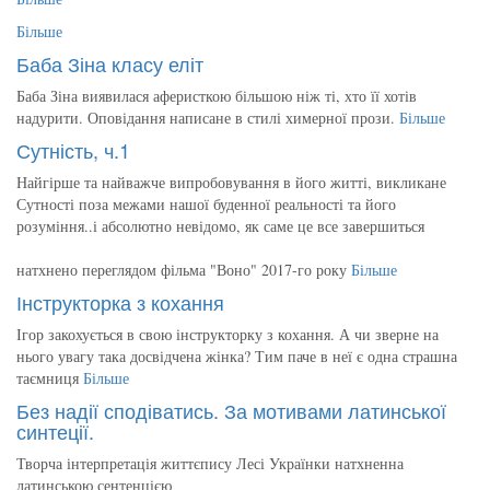
Більше
Баба Зіна класу еліт
Баба Зіна виявилася аферисткою більшою ніж ті, хто її хотів
надурити. Оповідання написане в стилі химерної прози.
Більше
Сутність, ч.1
Найгірше та найважче випробовування в його житті, викликане
Сутності поза межами нашої буденної реальності та його
розуміння..і абсолютно невідомо, як саме це все завершиться
натхнено переглядом фільма "Воно" 2017-го року
Більше
Інструкторка з кохання
Ігор закохується в свою інструкторку з кохання. А чи зверне на
нього увагу така досвідчена жінка? Тим паче в неї є одна страшна
таємниця
Більше
Без надії сподіватись. За мотивами латинської
синтеції.
Творча інтерпретація життєпису Лесі Українки натхненна
латинською сентенцією