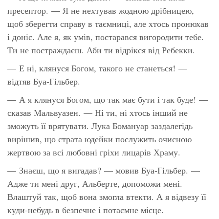
пресептор. — Я не нехтував жодною дрібницею,
щоб зберегти справу в таємниці, але хтось пронюхав
і доніс. Але я, як умів, постарався вигородити тебе.
Ти не постраждаєш. Аби ти відрікся від Ребекки.
— Е ні, клянуся Богом, такого не станеться! —
відтяв Буа-Гільбер.
— А я клянуся Богом, що так має бути і так буде! —
сказав Мальвуазен. — Ні ти, ні хтось інший не
зможуть її врятувати. Лука Бомануар заздалегідь
вирішив, що страта юдейки послужить очисною
жертвою за всі любовні гріхи лицарів Храму.
— Знаєш, що я вигадав? — мовив Буа-Гільбер. —
Адже ти мені друг, Альберте, допоможи мені.
Влаштуй так, щоб вона змогла втекти. А я відвезу її
куди-небудь в безпечне і потаємне місце.