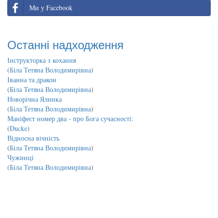
Ми у Facebook
Останні надходження
Інструкторка з кохання
(
Біла Тетяна Володимирівна
)
Іванна та дракон
(
Біла Тетяна Володимирівна
)
Новорічна Ялинка
(
Біла Тетяна Володимирівна
)
Маніфест номер два - про Бога сучасності:
(
Ducke
)
Відносна вічність
(
Біла Тетяна Володимирівна
)
Чужинці
(
Біла Тетяна Володимирівна
)