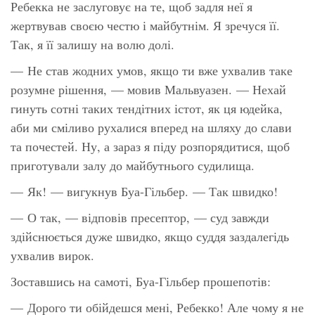
Ребекка не заслуговує на те, щоб задля неї я
жертвував своєю честю і майбутнім. Я зречуся її.
Так, я її залишу на волю долі.
— Не став жодних умов, якщо ти вже ухвалив таке
розумне рішення, — мовив Мальвуазен. — Нехай
гинуть сотні таких тендітних істот, як ця юдейка,
аби ми сміливо рухалися вперед на шляху до слави
та почестей. Ну, а зараз я піду розпорядитися, щоб
приготували залу до майбутнього судилища.
— Як! — вигукнув Буа-Гільбер. — Так швидко!
— О так, — відповів пресептор, — суд завжди
здійснюється дуже швидко, якщо суддя заздалегідь
ухвалив вирок.
Зоставшись на самоті, Буа-Гільбер прошепотів:
— Дорого ти обійдешся мені, Ребекко! Але чому я не