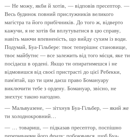
— Не можу, якби й хотів, — відповів пресептор. —
Весь будинок повний прислужників великого
магістра та його прибічників. До того ж, відверто
кажучи, я не хотів би вплутуватися в цю справу,
навіть маючи впевненість, що вийду сухим із води.
Подумай, Буа-Гільбере: твоє теперішнє становище,
твоє майбутнє — все залежить від того місця, яке ти
посідаєш в ордені. Якщо ти опиратимешся і не
відмовишся від своєї пристрасті до цієї Ребекки,
пам'ятай, що ти цим даєш право Бомануару
виключити тебе з ордену. Бомануар, звісно, не
знехтує такою нагодою.
— Мальвуазене, — зітхнув Буа-Гільбер, — який же
ти холоднокровний…
— … товариш, — підказав пресептор, поспішно
перериваючи його фразу: побоювався, щоб Буа-