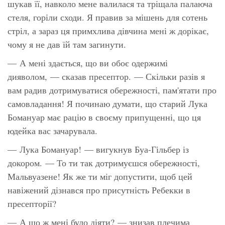
шукав її, навколо мене валилася та тріщала палаюча
стеля, горіли сходи. Я правив за мішень для сотень
стріл, а зараз ця примхлива дівчина мені ж дорікає,
чому я не дав їй там загинути.
— А мені здається, що ви обоє одержимі
дияволом, — сказав пресептор. — Скільки разів я
вам радив дотримуватися обережності, пам'ятати про
самовладання! Я починаю думати, що старий Лука
Бомануар має рацію в своєму припущенні, що ця
юдейка вас зачарувала.
— Лука Бомануар! — вигукнув Буа-Гільбер із
докором. — То ти так дотримуєшся обережності,
Мальвуазене! Як же ти міг допустити, щоб цей
навіжений дізнався про присутність Ребекки в
пресепторії?
— А що ж мені було діяти? — знизав плечима