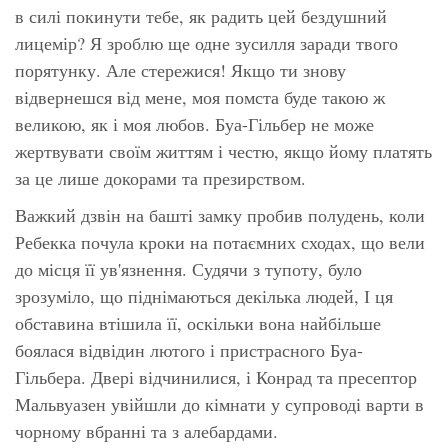
в силі покинути тебе, як радить цей бездушний
лицемір? Я зроблю ще одне зусилля заради твого
порятунку. Але стережися! Якщо ти знову
відвернешся від мене, моя помста буде такою ж
великою, як і моя любов. Буа-Гільбер не може
жертвувати своїм життям і честю, якщо йому платять
за це лише докорами та презирством.
Важкий дзвін на башті замку пробив полудень, коли
Ребекка почула кроки на потаємних сходах, що вели
до місця її ув'язнення. Судячи з тупоту, було
зрозуміло, що піднімаються декілька людей, І ця
обставина втішила її, оскільки вона найбільше
боялася відвідин лютого і пристрасного Буа-
Гільбера. Двері відчинилися, і Конрад та пресептор
Мальвуазен увійшли до кімнати у супроводі варти в
чорному вбранні та з алебардами.