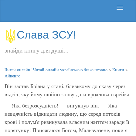
Слава ЗСУ!
знайди книгу для душі...
Читай онлайн! Читай онлайн українською безкоштовно
>
Книги
>
Айвенго
Він застав Бріана у стані, близькому до сказу через
відсіч, яку йому щойно знову дала вродлива єврейка.
— Яка безрозсудність! — вигукнув він. — Яка
невдячність відкидати людину, що серед потоків
крові і полум'я ризикувала власним життям заради її
порятунку! Присягаюся Богом, Мальвуазене, поки я