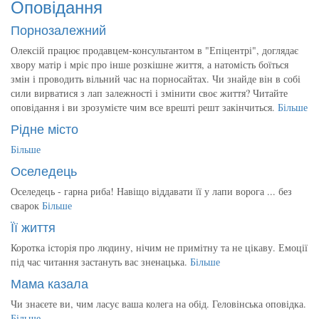
Оповідання
Порнозалежний
Олексій працює продавцем-консультантом в "Епіцентрі", доглядає
хвору матір і мріє про інше розкішне життя, а натомість боїться
змін і проводить вільний час на порносайтах. Чи знайде він в собі
сили вирватися з лап залежності і змінити своє життя? Читайте
оповідання і ви зрозумієте чим все врешті решт закінчиться.
Більше
Рідне місто
Більше
Оселедець
Оселедець - гарна риба! Навіщо віддавати її у лапи ворога ... без
сварок
Більше
Її життя
Коротка історія про людину, нічим не примітну та не цікаву. Емоції
під час читання застануть вас зненацька.
Більше
Мама казала
Чи знаєете ви, чим ласує ваша колега на обід. Геловінська оповідка.
Більше