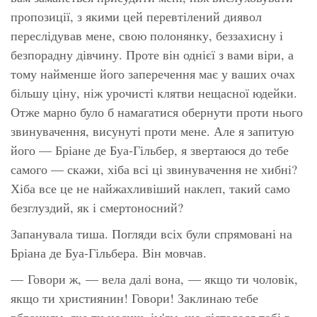
пропозиції, з якими цей перевтілений диявол
переслідував мене, свою полонянку, беззахисну і
безпорадну дівчину. Проте він однієї з вами віри, а
тому найменше його заперечення має у ваших очах
більшу ціну, ніж урочисті клятви нещасної юдейки.
Отже марно було б намагатися обернути проти нього
звинувачення, висунуті проти мене. Але я запитую
його — Бріане де Буа-Гільбер, я звертаюся до тебе
самого — скажи, хіба всі ці звинувачення не хибні?
Хіба все це не найжахливіший наклеп, такий само
безглуздий, як і смертоносний?
Запанувала тиша. Погляди всіх були спрямовані на
Бріана де Буа-Гільбера. Він мовчав.
— Говори ж, — вела далі вона, — якщо ти чоловік,
якщо ти християнин! Говори! Заклинаю тебе
вбранням, яке ти носиш, ім'ям, що дісталося тобі в