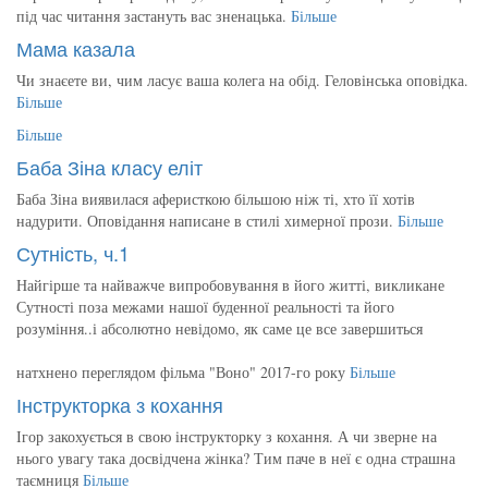
під час читання застануть вас зненацька.
Більше
Мама казала
Чи знаєете ви, чим ласує ваша колега на обід. Геловінська оповідка.
Більше
Більше
Баба Зіна класу еліт
Баба Зіна виявилася аферисткою більшою ніж ті, хто її хотів
надурити. Оповідання написане в стилі химерної прози.
Більше
Сутність, ч.1
Найгірше та найважче випробовування в його житті, викликане
Сутності поза межами нашої буденної реальності та його
розуміння..і абсолютно невідомо, як саме це все завершиться
натхнено переглядом фільма "Воно" 2017-го року
Більше
Інструкторка з кохання
Ігор закохується в свою інструкторку з кохання. А чи зверне на
нього увагу така досвідчена жінка? Тим паче в неї є одна страшна
таємниця
Більше