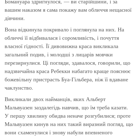
Бомануара здригнулося, — ви старійшини, і за
вашим наказом я сама покажу вам обличчя нещасної
дівчини.
Вона відкинула покривало і поглянула на них. На
обличчі її відбивалася і соромливість, і почуття
власної гідності. Її дивовижна краса викликала
загальний подив, і молодші з лицарів мовчки
перезирнулися. Ці погляди, здавалося, говорили, що
надзвичайна краса Ребекки набагато краще пояснює
божевільну пристрасть Буа-Гільбера, ніж її вдаване
чаклунство.
Викликали двох найманців, яких Альберт
Мальвуазен заздалегідь навчив, що їм треба казати.
У першу хвилину обидва неначе розгубилися; проте
Мальвуазен кинув на них такий виразний погляд, що
вони схаменулися і знову набули впевненого