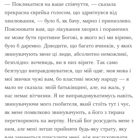
— Покликатися на ваше співчуття, — сказала
прекрасна єврейка голосом, що здригнувся від
хвилювання, — було б, як бачу, марно і принизливо.
Пояснювати вам, що лікування хворих і поранених
не може бути противне Богові, в якого всі ми віримо,
було б даремно. Доводити, що багато вчинків, у яких
звинувачують мене ці люди, абсолютно неможливі,
безплідно: вочевидь, ви в них вірите. Так само
безглуздо виправдовуватися, що мій одяг, моя мова і
мої звички чужі вам, бо властиві моєму народу — я
мало не сказала: моїй батьківщині, але, на жаль, у
нас немає вітчизни. Я не виправдовуватимусь навіть,
звинувачуючи мого гнобителя, який стоїть тут і чує,
як мене помилково звинувачують, а його з тирана
перетворюють на жертву. Нехай Бог розсудить мене з
ним, але мені легше прийняти будь-яку страту, яку
вам заманеться присудити мені, ніж вислуховувати