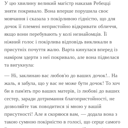
У цю хвилину великий магістр наказав Ребецці
зняти покривало. Вона вперше порушила своє
мовчання і сказала з покірливою гідністю, що для
дочок її племені непристойно відкривати обличчя,
якщо вони перебувають у колі незнайомців. Її
ніжний голос і покірлива відповідь викликали в
присутніх почуття жалю. Варта кинулася вперед із
наміром здерти з неї покривало, але вона підвелася
та вигукнула:
— Ні, заклинаю вас любов'ю до ваших дочок!.. На
жаль, я забула, що у вас не може бути дочок! То хоч
би в пам'ять про ваших матерів, із любові до ваших
сестер, заради дотримання благопристойності, не
дозволяйте так поводитися зі мною у вашій
присутності! Але я скоряюся вам, — додала вона з
такою сумною покірністю в голосі, що серце самого