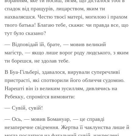
спадок від пращурів, лицарством, яким ти
нахваляєшся. Честю твоєї матері, могилою і прахом
твого батька! Благаю тебе, скажи: чи правда все, що
тут було сказано?
— Відповідай їй, брате, — мовив великий
магістр, — якщо лише ворог роду людського, з яким
ти борешся, не здолав тебе.
В Буа-Гільбері, здавалося, вирували суперечливі
пристрасті, які спотворили його обличчя судомою.
Нарешті він із великим зусиллям, дивлячись на
Ребекку, спромігся вимовити:
— Сувій, сувій!
— Ось, — мовив Бомануар, — це справді
незаперечне свідчення. Жертва її чаклунства лише й
могла послатися на фатальний сувій, накреслені