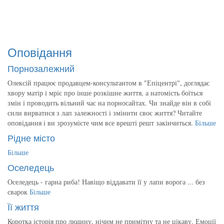
Оповідання
Порнозалежний
Олексій працює продавцем-консультантом в "Епіцентрі", доглядає
хвору матір і мріє про інше розкішне життя, а натомість боїться
змін і проводить вільний час на порносайтах. Чи знайде він в собі
сили вирватися з лап залежності і змінити своє життя? Читайте
оповідання і ви зрозумієте чим все врешті решт закінчиться.
Більше
Рідне місто
Більше
Оселедець
Оселедець - гарна риба! Навіщо віддавати її у лапи ворога ... без
сварок
Більше
Її життя
Коротка історія про людину, нічим не примітну та не цікаву. Емоції