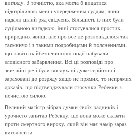
вигляду. З точністю, яка могла б видатися
підозріливою менш упередженим суддям, вони
надали цілий ряд свідчень. Більшість із них були
суцільною вигадкою, інші стосувалися простих,
природних явищ, але про все це розповідалося так
таємничо і з такими подробицями й поясненнями,
що навіть найбезневинніші події набували
зловісного забарвлення. Всі ці розповіді про
звичайні речі були вислухані дуже серйозно і
зараховані до розряду якщо не прямих, то непрямих
доказів, що підтверджували стосунки Ребекки з
нечистою силою.
Великий магістр зібрав думки своїх радників і
урочисто запитав Ребекку, що вона може сказати
проти смертного вироку, який він має намір зараз
виголосити.