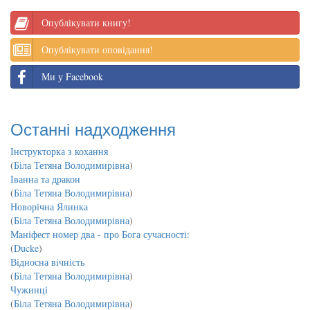
Опублікувати книгу!
Опублікувати оповідання!
Ми у Facebook
Останні надходження
Інструкторка з кохання
(
Біла Тетяна Володимирівна
)
Іванна та дракон
(
Біла Тетяна Володимирівна
)
Новорічна Ялинка
(
Біла Тетяна Володимирівна
)
Маніфест номер два - про Бога сучасності:
(
Ducke
)
Відносна вічність
(
Біла Тетяна Володимирівна
)
Чужинці
(
Біла Тетяна Володимирівна
)