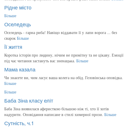
Рідне місто
Більше
Оселедець
Оселедець - гарна риба! Навіщо віддавати її у лапи ворога ... без
сварок
Більше
Її життя
Коротка історія про людину, нічим не примітну та не цікаву. Емоції
під час читання застануть вас зненацька.
Більше
Мама казала
Чи знаєете ви, чим ласує ваша колега на обід. Геловінська оповідка.
Більше
Більше
Баба Зіна класу еліт
Баба Зіна виявилася аферисткою більшою ніж ті, хто її хотів
надурити. Оповідання написане в стилі химерної прози.
Більше
Сутність, ч.1