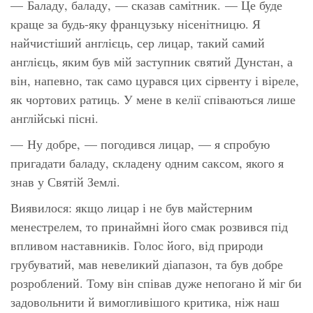
— Баладу, баладу, — сказав самітник. — Це буде
краще за будь-яку французьку нісенітницю. Я
найчистіший англієць, сер лицар, такий самий
англієць, яким був мій заступник святий Дунстан, а
він, напевно, так само цурався цих сірвенту і віреле,
як чортових ратиць. У мене в келії співаються лише
англійські пісні.
— Ну добре, — погодився лицар, — я спробую
пригадати баладу, складену одним саксом, якого я
знав у Святій Землі.
Виявилося: якщо лицар і не був майстерним
менестрелем, то принаймні його смак розвився під
впливом наставників. Голос його, від природи
грубуватий, мав невеликий діапазон, та був добре
розроблений. Тому він співав дуже непогано й міг би
задовольнити й вимогливішого критика, ніж наш