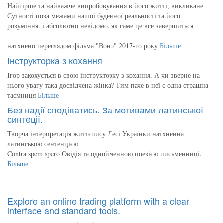
Найгірше та найважче випробовування в його житті, викликане
Сутності поза межами нашої буденної реальності та його
розуміння..і абсолютно невідомо, як саме це все завершиться
натхнено переглядом фільма "Воно" 2017-го року
Більше
Інструкторка з кохання
Ігор закохується в свою інструкторку з кохання. А чи зверне на
нього увагу така досвідчена жінка? Тим паче в неї є одна страшна
таємниця
Більше
Без надії сподіватись. За мотивами латинської
синтеції.
Творча інтерпретація життєпису Лесі Українки натхненна
латинською сентенцією
Contra spem spero Овідія та однойменною поезією письменниці.
Більше
Explore an online trading platform with a clear
interface and standard tools.