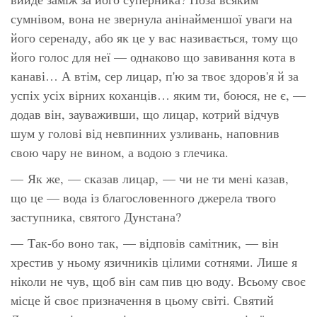
сумнівом, вона не звернула анінайменшої уваги на
його серенаду, або як це у вас називається, тому що
його голос для неї — однаково що завивання кота в
канаві… А втім, сер лицар, п'ю за твоє здоров'я й за
успіх усіх вірних коханців… яким ти, боюся, не є, —
додав він, зауваживши, що лицар, котрий відчув
шум у голові від невпинних узливань, наповнив
свою чару не вином, а водою з глечика.
— Як же, — сказав лицар, — чи не ти мені казав,
що це — вода із благословенного джерела твого
заступника, святого Дунстана?
— Так-бо воно так, — відповів самітник, — він
хрестив у ньому язичників цілими сотнями. Лише я
ніколи не чув, щоб він сам пив цю воду. Всьому своє
місце й своє призначення в цьому світі. Святий