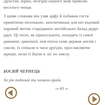
Дунстан, вірно, незгірш нашого знав привілеї
веселого ченця.
З цими словами він узяв арфу й побавив гостя
примітною пісенькою, запозичивши для неї відомий
хоровий мотив стародавніх англійських балад деррі-
даун. Ці пісні, як припускають, походять із сивої
давнини, давнішої, ніж епоха семи держав англів і
саксів; їх співали в часи друїдів, прославляючи
жреців, коли ті йшли в ліс по омелу.
БОСИЙ ЧЕРНЕЦЬ
За рік подолай ти чимало країв,
-= 65 =-