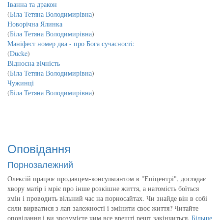
Іванна та дракон
(
Біла Тетяна Володимирівна
)
Новорічна Ялинка
(
Біла Тетяна Володимирівна
)
Маніфест номер два - про Бога сучасності:
(
Ducke
)
Відносна вічність
(
Біла Тетяна Володимирівна
)
Чужинці
(
Біла Тетяна Володимирівна
)
Оповідання
Порнозалежний
Олексій працює продавцем-консультантом в "Епіцентрі", доглядає
хвору матір і мріє про інше розкішне життя, а натомість боїться
змін і проводить вільний час на порносайтах. Чи знайде він в собі
сили вирватися з лап залежності і змінити своє життя? Читайте
оповідання і ви зрозумієте чим все врешті решт закінчиться.
Більше