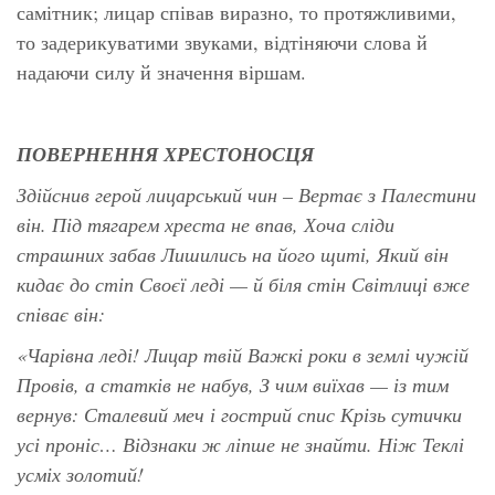
самітник; лицар співав виразно, то протяжливими,
то задерикуватими звуками, відтіняючи слова й
надаючи силу й значення віршам.
ПОВЕРНЕННЯ ХРЕСТОНОСЦЯ
Здійснив герой лицарський чин –
Вертає з Палестини
він.
Під тягарем хреста не впав,
Хоча сліди
страшних забав
Лишились на його щиті,
Який він
кидає до стіп
Своєї леді — й біля стін
Світлиці вже
співає він:
«Чарівна леді! Лицар твій
Важкі роки в землі чужій
Провів, а статків не набув,
З чим виїхав — із тим
вернув:
Сталевий меч і гострий спис
Крізь сутички
усі проніс…
Відзнаки ж ліпше не знайти.
Ніж Теклі
усміх золотий!