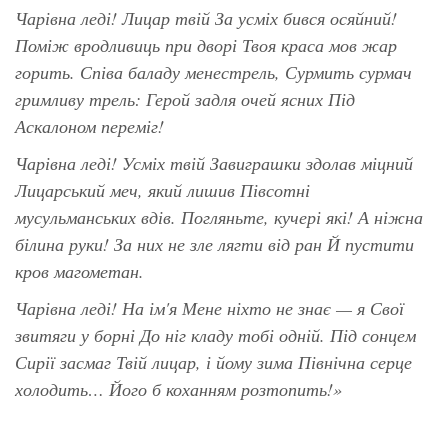
Чарівна леді! Лицар твій
За усміх бився осяйний!
Поміж вродливиць при дворі
Твоя краса мов жар
горить.
Співа баладу менестрель,
Сурмить сурмач
гримливу трель:
Герой задля очей ясних
Під
Аскалоном переміг!
Чарівна леді! Усміх твій
Завиграшки здолав міцний
Лицарський меч, який лишив
Півсотні
мусульманських вдів.
Погляньте, кучері які!
А ніжна
білина руки!
За них не зле лягти від ран
Й пустити
кров магометан.
Чарівна леді! На ім'я
Мене ніхто не знає — я
Свої
звитяги у борні
До ніг кладу тобі одній.
Під сонцем
Сирії засмаг
Твій лицар, і йому зима
Північна серце
холодить…
Його б коханням розтопить!»