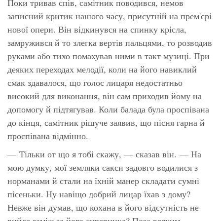
Поки тривав спів, самітник поводився, немов
записний критик нашого часу, присутній на прем'єрі
нової опери. Він відкинувся на спинку крісла,
замружився й то злегка вертів пальцями, то розводив
руками або тихо помахував ними в такт музиці. При
деяких переходах мелодії, коли на його навиклий
смак здавалося, що голос лицаря недостатньо
високий для виконання, він сам приходив йому на
допомогу й підтягував. Коли балада була проспівана
до кінця, самітник рішуче заявив, що пісня гарна й
проспівана відмінно.
— Тільки от що я тобі скажу, — сказав він. — На
мою думку, мої земляки сакси задовго водилися з
норманами й стали на їхній манер складати сумні
пісеньки. Ну навіщо добрий лицар їхав з дому?
Невже він думав, що кохана в його відсутність не
вийде заміж за його суперника? Поза всяким