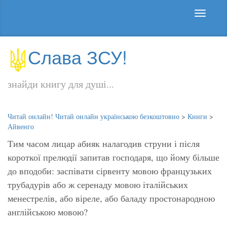
Слава ЗСУ!
знайди книгу для душі...
Читай онлайн! Читай онлайн українською безкоштовно
>
Книги
>
Айвенго
Тим часом лицар абияк налагодив струни і після
короткої прелюдії запитав господаря, що йому більше
до вподоби: заспівати сірвенту мовою французьких
трубадурів або ж серенаду мовою італійських
менестрелів, або віреле, або баладу простонародною
англійською мовою?