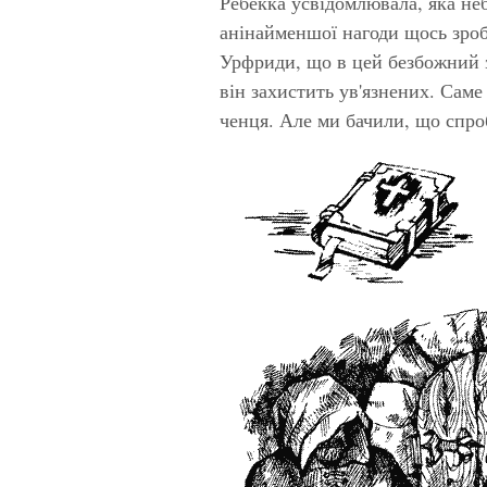
Ребекка усвідомлювала, яка неб
анінайменшої нагоди щось зроб
Урфриди, що в цей безбожний з
він захистить ув'язнених. Саме
ченця. Але ми бачили, що спро