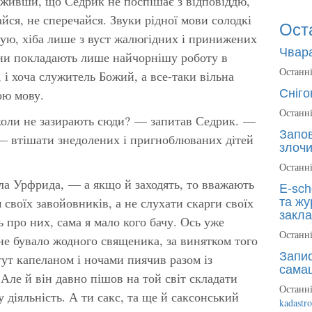
аживши, що Седрик не поспішає з відповіддю,
йся, не сперечайся. Звуки рідної мови солодкі
Ост
х чую, хіба лише з вуст жалюгідних і принижених
Чвара
ани покладають лише найчорнішу роботу в
Останні
, і хоча служитель Божий, а все-таки вільна
Сніго
ою мову.
Останні
іколи не зазирають сюди? — запитав Седрик. —
Запов
к — втішати знедолених і пригноблюваних дітей
злочи
Останні
ла Урфрида, — а якщо й заходять, то вважають
E-sch
та жу
 своїх завойовників, а не слухати скарги своїх
закла
 про них, сама я мало кого бачу. Ось уже
Останні
 не бувало жодного священика, за винятком того
Запис
тут капеланом і ночами пиячив разом із
сама
ле й він давно пішов на той світ складати
Останні
у діяльність. А ти сакс, та ще й саксонський
kadastr