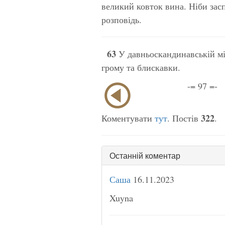
великий ковток вина. Ніби зас
розповідь.
63
У давньоскандинавській мі
грому та блискавки.
-= 97 =-
322
Коментувати
тут
. Постів
.
Останній коментар
Саша
16.11.2023
Xuyna