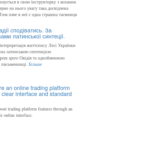
кохується в свою інструкторку з кохання.
ерне на нього увагу така досвідчена
Тим паче в неї є одна страшна таємниця
адії сподіватись. За
ами латинської синтеції.
інтерпретація життєпису Лесі Українки
на латинською сентенцією
spem spero Овідія та однойменною
ю письменниці.
Більше
re an online trading platform
 clear interface and standard
out trading platform features through an
le online interface.