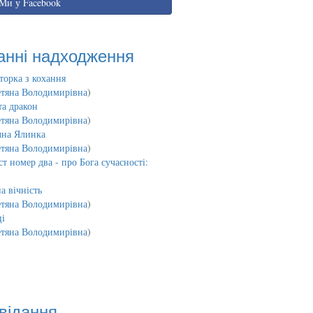
Ми у Facebook
анні надходження
торка з кохання
етяна Володимирівна
)
та дракон
етяна Володимирівна
)
чна Ялинка
етяна Володимирівна
)
т номер два - про Бога сучасності:
а вічність
етяна Володимирівна
)
і
етяна Володимирівна
)
відання