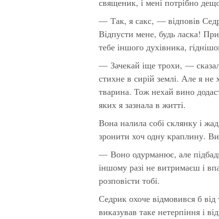
священик, і мені потрібно дещо
— Так, я сакс, — відповів Сед
Відпусти мене, будь ласка! Пр
тебе іншого духівника, гіднішо
— Зачекай іще трохи, — сказал
стихне в сирій землі. Але я не х
тварина. Тож нехай вино додаст
яких я зазнала в житті.
Вона налила собі склянку і жад
зронити хоч одну краплину. Ви
— Воно одурманює, але підбадь
іншому разі не витримаєш і вп
розповісти тобі.
Седрик охоче відмовився б від 
виказував таке нетерпіння і ві