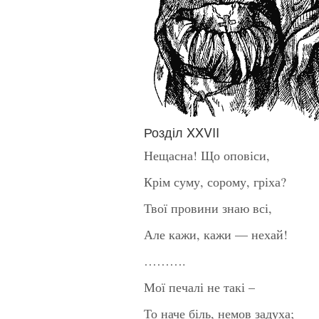
Розділ XXVII
Нещасна! Що оповіси,
Крім суму, сорому, гріха?
Твої провини знаю всі,
Але кажи, кажи — нехай!
……….
Мої печалі не такі –
То наче біль, немов задуха;