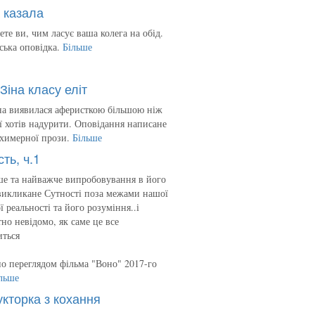
 казала
ете ви, чим ласує ваша колега на обід.
ська оповідка.
Більше
Зіна класу еліт
на виявилася аферисткою більшою ніж
 її хотів надурити. Оповідання написане
 химерної прози.
Більше
сть, ч.1
е та найважче випробовування в його
викликане Сутності поза межами нашої
ї реальності та його розуміння..і
но невідомо, як саме це все
иться
о переглядом фільма "Воно" 2017-го
льше
укторка з кохання