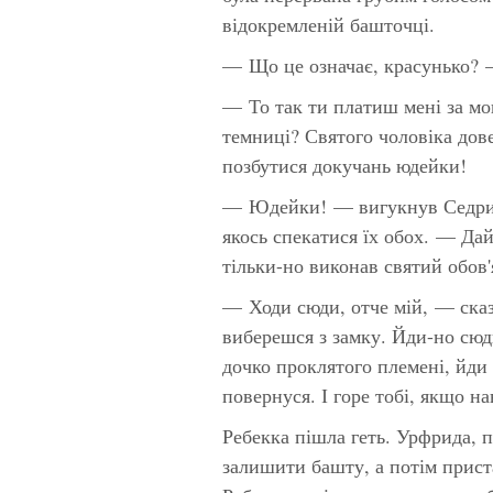
відокремленій башточці.
— Що це означає, красунько? 
— То так ти платиш мені за мою
темниці? Святого чоловіка дове
позбутися докучань юдейки!
— Юдейки! — вигукнув Седрик
якось спекатися їх обох. — Дай
тільки-но виконав святий обов'
— Ходи сюди, отче мій, — сказ
виберешся з замку. Йди-но сюди
дочко проклятого племені, йди 
повернуся. І горе тобі, якщо н
Ребекка пішла геть. Урфрида, п
залишити башту, а потім прист