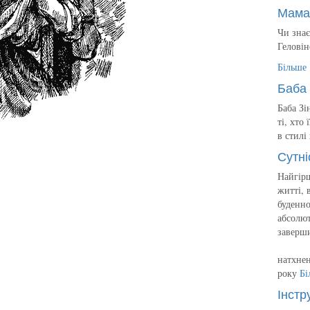
Мама
Чи знає
Геловін
Більше
Баба 
Баба Зі
ті, хто
в стилі
Сутні
Найгірш
житті, 
буденно
абсолют
заверш
натхнен
року
Бі
Інстр