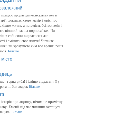
озалежний
 працює продавцем-консультантом в
трі", доглядає хвору матір і мріє про
зкішне життя, а натомість боїться змін і
ть вільний час на порносайтах. Чи
він в собі сили вирватися з лап
сті і змінити своє життя? Читайте
ння і ви зрозумієте чим все врешті решт
ться.
Більше
 місто
едець
ць - гарна риба! Навіщо віддавати її у
рога ... без сварок
Більше
тя
 історія про людину, нічим не примітну
ікаву. Емоції під час читання застануть
нацька.
Більше