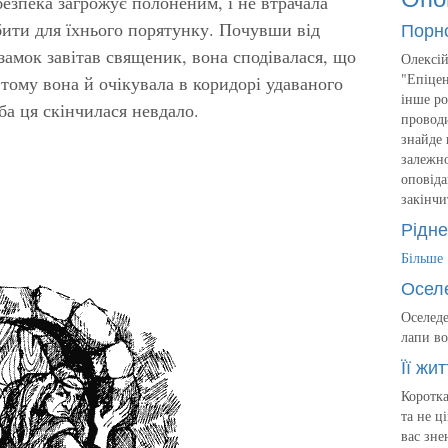
езпека загрожує полоненим, і не втрачала
Порн
ити для їхнього порятунку. Почувши від
амок завітав священик, вона сподівалася, що
Олексій
"Епіцен
 тому вона й очікувала в коридорі удаваного
інше ро
ба ця скінчилася невдало.
проводи
знайде 
залежно
оповіда
закінчи
Рідне
Більше
Осел
Оселеде
лапи во
Її жит
Коротка
та не ц
вас зне