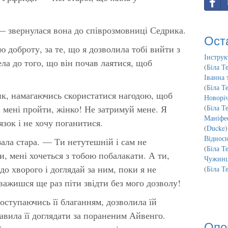
— звернулася вона до співрозмовниці Седрика.
Ост
 доброту, за те, що я дозволила тобі вийти з
Інструк
ла до того, що він почав лаятися, щоб
(
Біла Т
Іванна 
(
Біла Т
, намагаючись скористатися нагодою, щоб
Новорі
 мені пройти, жінко! Не затримуй мене. Я
(
Біла Т
Маніфес
язок і не хочу поганитися.
(
Ducke
)
Відносн
ала стара. — Ти нетутешній і сам не
(
Біла Т
, мені хочеться з тобою побалакати. А ти,
Чужинц
до хворого і доглядай за ним, поки я не
(
Біла Т
аважишся ще раз піти звідти без мого дозволу!
оступаючись її благанням, дозволила їй
авила її доглядати за пораненим Айвенго.
Опо