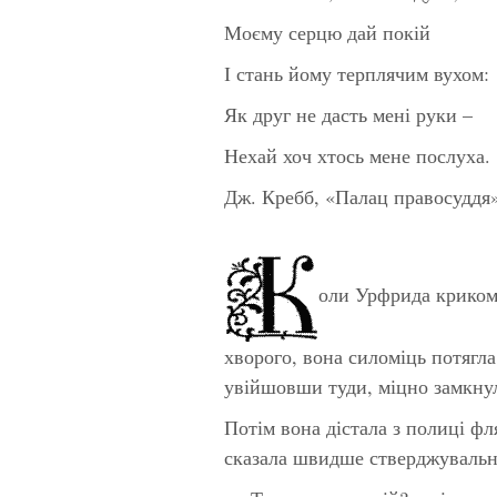
Моєму серцю дай покій
І стань йому терплячим вухом:
Як друг не дасть мені руки –
Нехай хоч хтось мене послуха.
Дж. Кребб, «Палац правосуддя
оли Урфрида криком 
хворого, вона силоміць потягла
увійшовши туди, міцно замкнул
Потім вона дістала з полиці фля
сказала швидше стверджувально