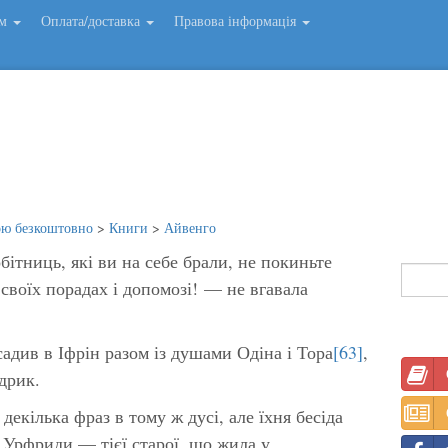
ем
Оплата/доставка
Правова інформація
ою безкоштовно
>
Книги
>
Айвенго
бітниць, які ви на себе брали, не покиньте
своїх порадах і допомозі! — не вгавала
адив в Іфрін разом із душами Одіна і Тора
[63]
,
дрик.
декілька фраз в тому ж дусі, але їхня бесіда
 Урфриди — тієї старої, що жила у