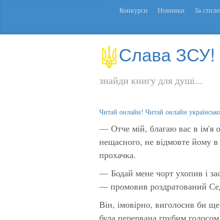
Конкурси
Новинки
За стил
Слава ЗСУ!
знайди книгу для душі...
Читай онлайн! Читай онлайн українськ
— Отче мій, благаю вас в ім'я о
нещасного, не відмовте йому в 
прохачка.
— Бодай мене чорт ухопив і зас
— промовив роздратований Се
Він, імовірно, виголосив би ще 
була перервана грубим голосом