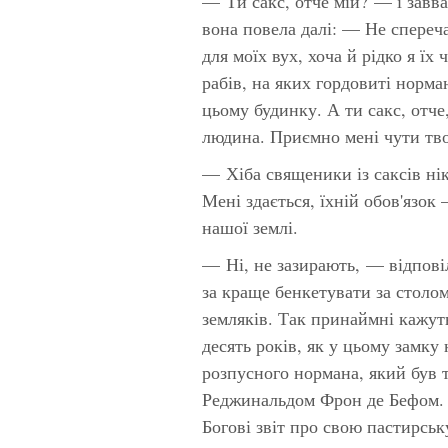
— Ти сакс, отче мій? — і завв
вона повела далі: — Не спереча
для моїх вух, хоча й рідко я ї
рабів, на яких гордовиті норм
цьому будинку. А ти сакс, отче
людина. Приємно мені чути тв
— Хіба священики із саксів н
Мені здається, їхній обов'язо
нашої землі.
— Ні, не зазирають, — відпові
за краще бенкетувати за столом
земляків. Так принаймні кажуть
десять років, як у цьому замку
розпусного нормана, який був 
Реджинальдом Фрон де Бефом. А
Богові звіт про свою пастирськ