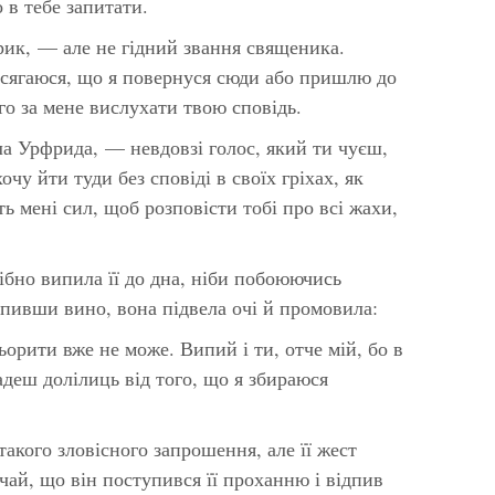
 в тебе запитати.
рик, — але не гідний звання священика.
исягаюся, що я повернуся сюди або пришлю до
го за мене вислухати твою сповідь.
а Урфрида, — невдовзі голос, який ти чуєш,
очу йти туди без сповіді в своїх гріхах, як
ь мені сил, щоб розповісти тобі про всі жахи,
ібно випила її до дна, ніби побоюючись
пивши вино, вона підвела очі й промовила:
орити вже не може. Випий і ти, отче мій, бо в
адеш долілиць від того, що я збираюся
такого зловісного запрошення, але її жест
дчай, що він поступився її проханню і відпив