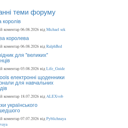
анні теми форуму
 королів
й коментар 06.08.2026 від
Michael sek
ва королева
й коментар 06.08.2026 від
RalphBed
ідник для "великих"
нців
й коментар 03.08.2026 від
Life_Guide
ools електронні щоденники
рнали для навчальних
дів
й коментар 18.07.2026 від
ALEXvob
ки українського
шедшого
й коментар 07.07.2026 від
Pyblichnaya
ovaya