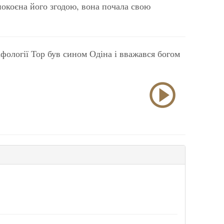
покоєна його згодою, вона почала свою
фології Тор був сином Одіна і вважався богом