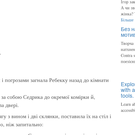
Ігор за
А чи зв
жінка? 
Більше
Без н
мотив
Творча 
натхнен
»
Contra 
поезіє
і погрозами загнала Ребекку назад до кімнати
Explo
with a
tools.
 за собою Седрика до окремої комірки й,
а двері.
Learn ab
accessib
гу з вином і дві склянки, поставила їх на стіл і
, ніж запитально: