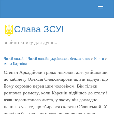
Слава ЗСУ!
знайди книгу для душі...
Читай онлайн! Читай онлайн українською безкоштовно
>
Книги
>
Анна Кареніна
Степан Аркадійович рідко ніяковів, але, увійшовши
до кабінету Олексія Олександровича, він відчув, що
йому соромно перед цим чоловіком. Він тільки
розпочав розмову, коли Каренін підійшов до столу і
взяв недописаного листа, у якому він докладно
написав усе те, що збирався сказати Облонський. У
листі не було жодного докору, лише прохання