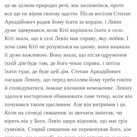
це як цілком природні речі, він заспокоївся, проте
все ще не вірив своєму щастю. Після весілля Степан
Аркадійович радив йому їхати за кордон, і Левін
дуже здивувався, коли Кіті вирішила їхати в село.
Кіті знала, що в селі Левін мав справу, яку любив. І
хоча сама Кіті не розумілася на цьому, вона вважала
її дуже важливою. Вона знала, що після одруження
їхній дім буде там, де його чекає справа, і хотіла
їхати туди, де буде цей дім. Степан Аркадійович
нагадав Левіну, що перед весіллям йому треба говіти
й сповідуватися, інакше вінчання неможливе. Левіну
здалося нестерпним обманювати саме тепер, коли він
почувався таким щасливим. Але він витримав і це.
Коли на сповіді священик за звичаєм запитав, чи
вірить він у Бога, Левін щиро відповів, що має гріх
сумнівів. Старий священик не переконував його, але
нагадав, що у шлюбі, до якого він готується, у нього