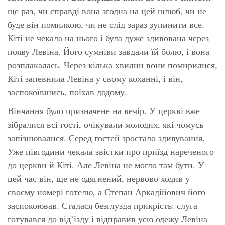
ще раз, чи справді вона згодна на цей шлюб, чи не
буде він помилкою, чи не слід зараз зупинити все.
Кіті не чекала на нього і була дуже здивована через
появу Левіна. Його сумніви завдали їй болю, і вона
розплакалась. Через кілька хвилин вони помирилися,
Кіті запевнила Левіна у свому коханні, і він,
заспокоївшись, поїхав додому.
Вінчання було призначене на вечір. У церкві вже
зібралися всі гості, очікували молодих, які чомусь
запізнювалися. Серед гостей зростало здивування.
Уже півгодини чекала звістки про приїзд нареченого
до церкви й Кіті. Але Левіна не могло там бути. У
цей час він, ще не одягнений, нервово ходив у
своєму номері готелю, а Степан Аркадійович його
заспокоював. Сталася безглузда прикрість: слуга
готувався до від’їзду і відправив усю одежу Левіна