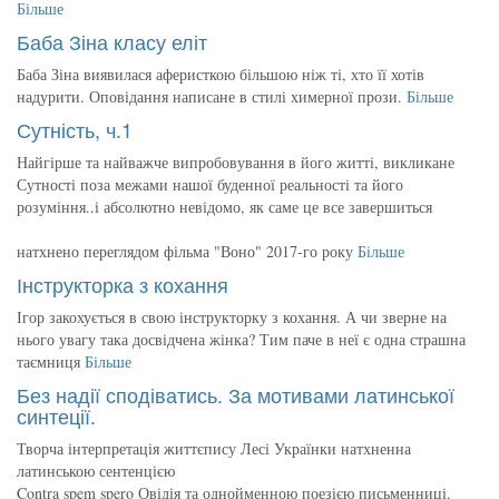
Більше
Баба Зіна класу еліт
Баба Зіна виявилася аферисткою більшою ніж ті, хто її хотів
надурити. Оповідання написане в стилі химерної прози.
Більше
Сутність, ч.1
Найгірше та найважче випробовування в його житті, викликане
Сутності поза межами нашої буденної реальності та його
розуміння..і абсолютно невідомо, як саме це все завершиться
натхнено переглядом фільма "Воно" 2017-го року
Більше
Інструкторка з кохання
Ігор закохується в свою інструкторку з кохання. А чи зверне на
нього увагу така досвідчена жінка? Тим паче в неї є одна страшна
таємниця
Більше
Без надії сподіватись. За мотивами латинської
синтеції.
Творча інтерпретація життєпису Лесі Українки натхненна
латинською сентенцією
Contra spem spero Овідія та однойменною поезією письменниці.