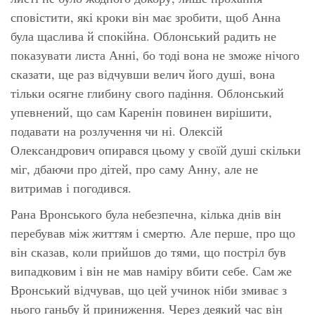
сповістити, які кроки він має зробити, щоб Анна
була щаслива й спокійна. Облонський радить не
показувати листа Анні, бо тоді вона не зможе нічого
сказати, ще раз відчувши велич його душі, вона
тільки осягне глибину свого падіння. Облонський
упевнений, що сам Каренін повинен вирішити,
подавати на розлучення чи ні. Олексій
Олександрович опирався цьому у своїй душі скільки
міг, дбаючи про дітей, про саму Анну, але не
витримав і погодився.
Рана Вронського була небезпечна, кілька днів він
перебував між життям і смертю. Але перше, про що
він сказав, коли прийшов до тями, що постріл був
випадковим і він не мав наміру вбити себе. Сам же
Вронський відчував, що цей учинок ніби змиває з
нього ганьбу й приниження. Через деякий час він