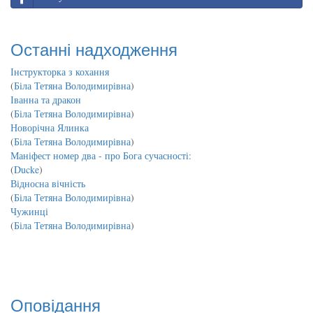
Останні надходження
Інструкторка з кохання
(
Біла Тетяна Володимирівна
)
Іванна та дракон
(
Біла Тетяна Володимирівна
)
Новорічна Ялинка
(
Біла Тетяна Володимирівна
)
Маніфест номер два - про Бога сучасності:
(
Ducke
)
Відносна вічність
(
Біла Тетяна Володимирівна
)
Чужинці
(
Біла Тетяна Володимирівна
)
Оповідання