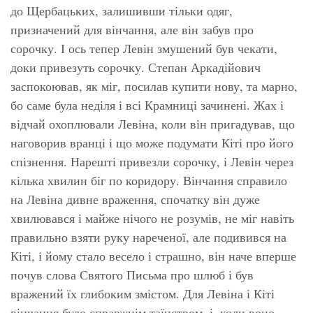
до Щербацьких, залишивши тільки одяг,
призначений для вінчання, але він забув про
сорочку. І ось тепер Левін змушений був чекати,
доки привезуть сорочку. Степан Аркадійович
заспокоював, як міг, посилав купити нову, та марно,
бо саме була неділя і всі Крамниці зачинені. Жах і
відчай охоплювали Левіна, коли він пригадував, що
наговорив вранці і що може подумати Кіті про його
спізнення. Нарешті привезли сорочку, і Левін через
кілька хвилин біг по коридору. Вінчання справило
на Левіна дивне враження, спочатку він дуже
хвилювався і майже нічого не розумів, не міг навіть
правильно взяти руку нареченої, але подивився на
Кіті, і йому стало весело і страшно, він наче вперше
почув слова Святого Письма про шлюб і був
вражений їх глибоким змістом. Для Левіна і Кіті
вінчання було справжнім таїнством, і, коли воно