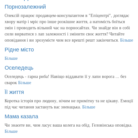
Порнозалежний
Олексій працює продавцем-консультантом в "Епіцентрі", доглядає
хвору матір і мріє про інше розкішне життя, а натомість боїться
змін і проводить вільний час на порносайтах. Чи знайде він в собі
сили вирватися з лап залежності і змінити своє життя? Читайте
оповідання і ви зрозумієте чим все врешті решт закінчиться.
Більше
Рідне місто
Більше
Оселедець
Оселедець - гарна риба! Навіщо віддавати її у лапи ворога ... без
сварок
Більше
Її життя
Коротка історія про людину, нічим не примітну та не цікаву. Емоції
під час читання застануть вас зненацька.
Більше
Мама казала
Чи знаєете ви, чим ласує ваша колега на обід. Геловінська оповідка.
Більше