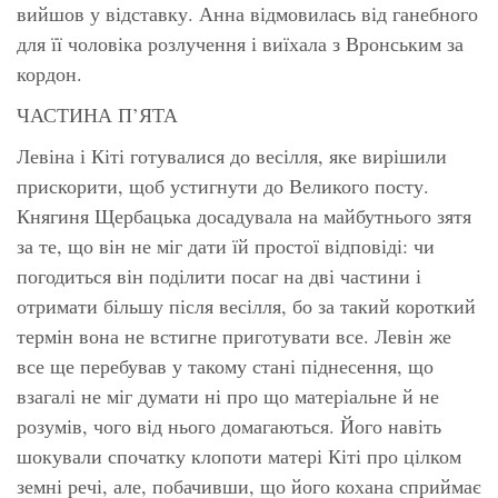
вийшов у відставку. Анна відмовилась від ганебного
для її чоловіка розлучення і виїхала з Вронським за
кордон.
ЧАСТИНА П’ЯТА
Левіна і Кіті готувалися до весілля, яке вирішили
прискорити, щоб устигнути до Великого посту.
Княгиня Щербацька досадувала на майбутнього зятя
за те, що він не міг дати їй простої відповіді: чи
погодиться він поділити посаг на дві частини і
отримати більшу після весілля, бо за такий короткий
термін вона не встигне приготувати все. Левін же
все ще перебував у такому стані піднесення, що
взагалі не міг думати ні про що матеріальне й не
розумів, чого від нього домагаються. Його навіть
шокували спочатку клопоти матері Кіті про цілком
земні речі, але, побачивши, що його кохана сприймає