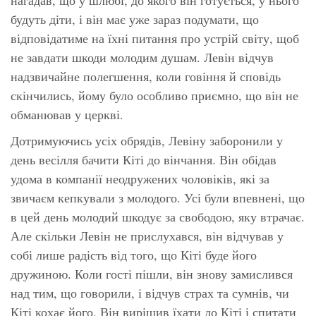
будуть діти, і він має уже зараз подумати, що
відповідатиме на їхні питання про устрій світу, щоб
не завдати шкоди молодим душам. Левін відчув
надзвичайне полегшення, коли говіння й сповідь
скінчились, йому було особливо приємно, що він не
обманював у церкві.
Дотримуючись усіх обрядів, Левіну заборонили у
день весілля бачити Кіті до вінчання. Він обідав
удома в компанії неодружених чоловіків, які за
звичаєм кепкували з молодого. Усі були впевнені, що
в цей день молодий шкодує за свободою, яку втрачає.
Але скільки Левін не прислухався, він відчував у
собі лише радість від того, що Кіті буде його
дружиною. Коли гості пішли, він знову замислився
над тим, що говорили, і відчув страх та сумнів, чи
Кіті кохає його. Він вирішив їхати до Кіті і спитати