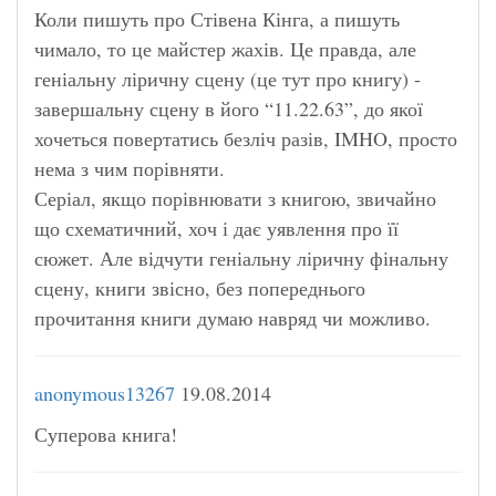
Коли пишуть про Стівена Кінга, а пишуть
чимало, то це майстер жахів. Це правда, але
геніальну ліричну сцену (це тут про книгу) -
завершальну сцену в його “11.22.63”, до якої
хочеться повертатись безліч разів, IMHO, просто
нема з чим порівняти.
Серіал, якщо порівнювати з книгою, звичайно
що схематичний, хоч і дає уявлення про її
сюжет. Але відчути геніальну ліричну фінальну
сцену, книги звісно, без попереднього
прочитання книги думаю навряд чи можливо.
anonymous13267
19.08.2014
Суперова книга!