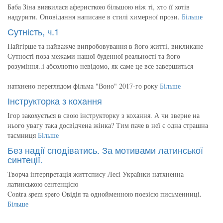
Баба Зіна виявилася аферисткою більшою ніж ті, хто її хотів
надурити. Оповідання написане в стилі химерної прози.
Більше
Сутність, ч.1
Найгірше та найважче випробовування в його житті, викликане
Сутності поза межами нашої буденної реальності та його
розуміння..і абсолютно невідомо, як саме це все завершиться
натхнено переглядом фільма "Воно" 2017-го року
Більше
Інструкторка з кохання
Ігор закохується в свою інструкторку з кохання. А чи зверне на
нього увагу така досвідчена жінка? Тим паче в неї є одна страшна
таємниця
Більше
Без надії сподіватись. За мотивами латинської
синтеції.
Творча інтерпретація життєпису Лесі Українки натхненна
латинською сентенцією
Contra spem spero Овідія та однойменною поезією письменниці.
Більше