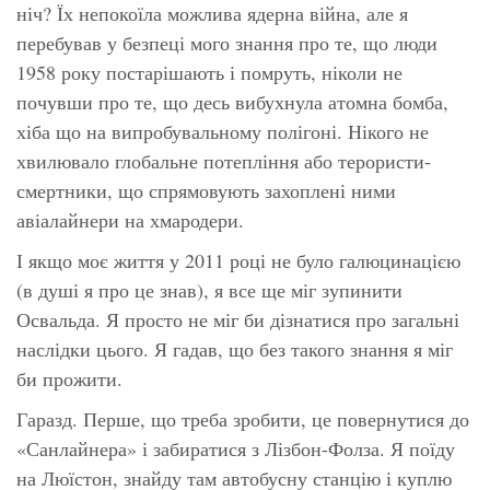
ніч? Їх непокоїла можлива ядерна війна, але я
перебував у безпеці мого знання про те, що люди
1958 року постарішають і помруть, ніколи не
почувши про те, що десь вибухнула атомна бомба,
хіба що на випробувальному полігоні. Нікого не
хвилювало глобальне потепління або терористи-
смертники, що спрямовують захоплені ними
авіалайнери на хмародери.
І якщо моє життя у 2011 році не було галюцинацією
(в душі я про це знав), я все ще міг зупинити
Освальда. Я просто не міг би дізнатися про загальні
наслідки цього. Я гадав, що без такого знання я міг
би прожити.
Гаразд. Перше, що треба зробити, це повернутися до
«Санлайнера» і забиратися з Лізбон-Фолза. Я поїду
на Люїстон, знайду там автобусну станцію і куплю