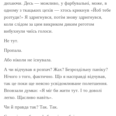
дихаючи. Десь — можливо, у фарбувальні, може, в
одному з ткацьких цехів — хтось крикнув
«Йоб тебе
розтуди!»
Я здригнувся, потім знову здригнувся,
коли слідом за цим викриком диким реготом
вибухнули чиїсь голоси.
Не тут.
Пропала.
Або ніколи не існувала.
А чи відчував я розпач? Жах? Безроздільну паніку?
Нічого з того, фактично. Що я насправді відчував,
так це поки ще неясно усвідомлюване полегшення.
Вповзали думки:
«Я міг би жити тут. І то доволі
легко. Щасливо навіть»
.
Чи й правда так? Так. Так.