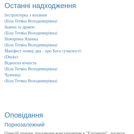
Останні надходження
Інструкторка з кохання
(
Біла Тетяна Володимирівна
)
Іванна та дракон
(
Біла Тетяна Володимирівна
)
Новорічна Ялинка
(
Біла Тетяна Володимирівна
)
Маніфест номер два - про Бога сучасності:
(
Ducke
)
Відносна вічність
(
Біла Тетяна Володимирівна
)
Чужинці
(
Біла Тетяна Володимирівна
)
Оповідання
Порнозалежний
Олексій працює продавцем-консультантом в "Епіцентрі", доглядає