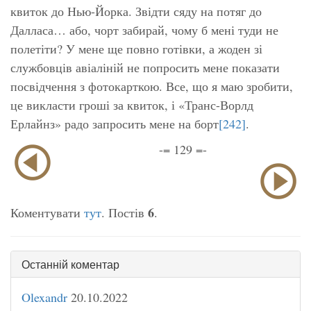
квиток до Нью-Йорка. Звідти сяду на потяг до
Далласа… або, чорт забирай, чому б мені туди не
полетіти? У мене ще повно готівки, а жоден зі
службовців авіаліній не попросить мене показати
посвідчення з фотокарткою. Все, що я маю зробити,
це викласти гроші за квиток, і «Транс-Ворлд
Ерлайнз» радо запросить мене на борт
[242]
.
-= 129 =-
6
Коментувати
тут
. Постів
.
Останній коментар
Olexandr
20.10.2022