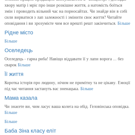
хвору матір і мріє про інше розкішне життя, а натомість боїться
змін і проводить вільний час на порносайтах. Чи знайде він в собі
сили вирватися з лап залежності і змінити своє життя? Читайте
оповідання і ви зрозумієте чим все врешті решт закінчиться.
Більше
Рідне місто
Більше
Оселедець
Оселедець - гарна риба! Навіщо віддавати її у лапи ворога ... без
сварок
Більше
Її життя
Коротка історія про людину, нічим не примітну та не цікаву. Емоції
під час читання застануть вас зненацька.
Більше
Мама казала
Чи знаєете ви, чим ласує ваша колега на обід. Геловінська оповідка.
Більше
Більше
Баба Зіна класу еліт