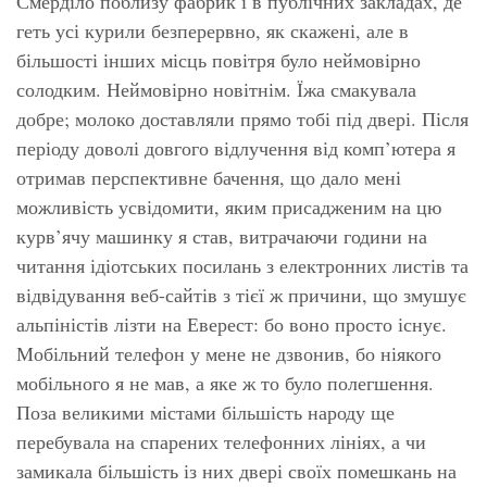
Смерділо поблизу фабрик і в публічних закладах, де
геть усі курили безперервно, як скажені, але в
більшості інших місць повітря було неймовірно
солодким. Неймовірно
новітнім
. Їжа смакувала
добре; молоко доставляли прямо тобі під двері. Після
періоду доволі довгого відлучення від комп’ютера я
отримав перспективне бачення, що дало мені
можливість усвідомити, яким
присадженим
на цю
курв’ячу машинку я став, витрачаючи години на
читання ідіотських посилань з електронних листів та
відвідування веб-сайтів з тієї ж причини, що змушує
альпіністів лізти на Еверест: бо воно просто існує.
Мобільний телефон у мене не дзвонив, бо ніякого
мобільного я
не мав
, а яке ж то було полегшення.
Поза великими містами більшість народу ще
перебувала на спарених телефонних лініях, а чи
замикала більшість із них двері своїх помешкань на