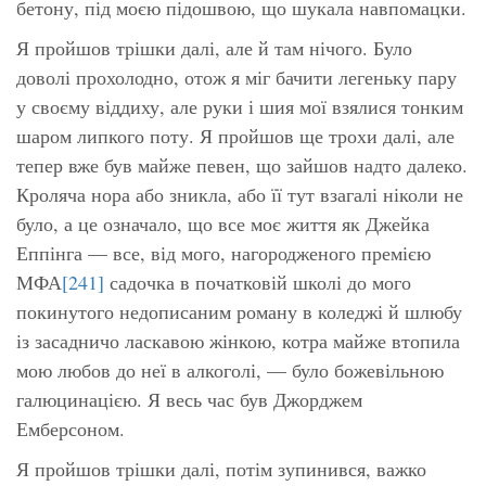
бетону, під моєю підошвою, що шукала навпомацки.
Я пройшов трішки далі, але й там нічого. Було
доволі прохолодно, отож я міг бачити легеньку пару
у своєму віддиху, але руки і шия мої взялися тонким
шаром липкого поту. Я пройшов ще трохи далі, але
тепер вже був майже певен, що зайшов надто далеко.
Кроляча нора або зникла, або її тут взагалі ніколи не
було, а це означало, що все моє життя як Джейка
Еппінга — все, від мого, нагородженого премією
МФА
[241]
садочка в початковій школі до мого
покинутого недописаним роману в коледжі й шлюбу
із засадничо ласкавою жінкою, котра майже втопила
мою любов до неї в алкоголі, — було божевільною
галюцинацією. Я весь час був Джорджем
Емберсоном.
Я пройшов трішки далі, потім зупинився, важко