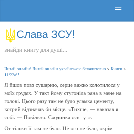
Слава ЗСУ!
знайди книгу для душі...
Читай онлайн! Читай онлайн українською безкоштовно
>
Книги
>
11/22/63
Я йшов повз сушарню, серце важко колотилося у
моїх грудях. У такт йому стугоніла рана в мене на
голові. Цього разу там не було уламка цементу,
котрий відзначав би місце.
«Тихше,
— наказав я
собі. —
Повільно. Сходинка ось
тут».
От тільки її там не було. Нічого не було, окрім