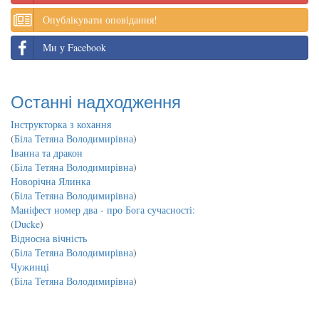
Опублікувати оповідання!
Ми у Facebook
Останні надходження
Інструкторка з кохання
(
Біла Тетяна Володимирівна
)
Іванна та дракон
(
Біла Тетяна Володимирівна
)
Новорічна Ялинка
(
Біла Тетяна Володимирівна
)
Маніфест номер два - про Бога сучасності:
(
Ducke
)
Відносна вічність
(
Біла Тетяна Володимирівна
)
Чужинці
(
Біла Тетяна Володимирівна
)