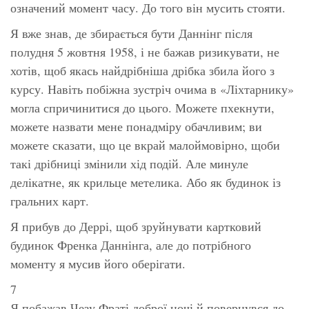
означений момент часу. До того він мусить стояти.
Я вже знав, де збирається бути Даннінг після
полудня 5 жовтня 1958, і не бажав ризикувати, не
хотів, щоб якась найдрібніша дрібка збила його з
курсу. Навіть побіжна зустріч очима в «Ліхтарнику»
могла спричинитися до цього. Можете пхекнути,
можете назвати мене понадміру обачливим; ви
можете сказати, що це вкрай малоймовірно, щоби
такі дрібниці змінили хід подій. Але минуле
делікатне, як крильце метелика. Або як будинок із
гральних карт.
Я прибув до Деррі, щоб зруйнувати картковий
будинок Френка Даннінга, але до потрібного
моменту я мусив його оберігати.
7
Я побажав Чезу Фраті доброї ночі й повернувся до