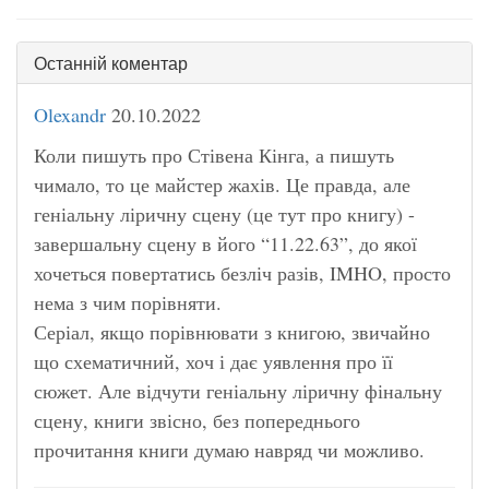
Останній коментар
Olexandr
20.10.2022
Коли пишуть про Стівена Кінга, а пишуть
чимало, то це майстер жахів. Це правда, але
геніальну ліричну сцену (це тут про книгу) -
завершальну сцену в його “11.22.63”, до якої
хочеться повертатись безліч разів, IMHO, просто
нема з чим порівняти.
Серіал, якщо порівнювати з книгою, звичайно
що схематичний, хоч і дає уявлення про її
сюжет. Але відчути геніальну ліричну фінальну
сцену, книги звісно, без попереднього
прочитання книги думаю навряд чи можливо.