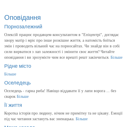
Оповідання
Порнозалежний
Олексій працює продавцем-консультантом в "Епіцентрі", доглядає
хвору матір і мріє про інше розкішне життя, а натомість боїться
змін і проводить вільний час на порносайтах. Чи знайде він в собі
сили вирватися з лап залежності і змінити своє життя? Читайте
оповідання і ви зрозумієте чим все врешті решт закінчиться.
Більше
Рідне місто
Більше
Оселедець
Оселедець - гарна риба! Навіщо віддавати її у лапи ворога ... без
сварок
Більше
Її життя
Коротка історія про людину, нічим не примітну та не цікаву. Емоції
під час читання застануть вас зненацька.
Більше
Мама казала