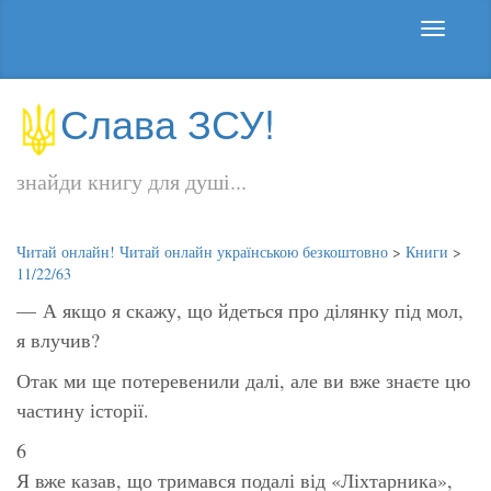
Слава ЗСУ!
знайди книгу для душі...
Читай онлайн! Читай онлайн українською безкоштовно
>
Книги
>
11/22/63
— А якщо я скажу, що йдеться про ділянку під мол,
я влучив?
Отак ми ще потеревенили далі, але ви вже знаєте цю
частину історії.
6
Я вже казав, що тримався подалі від «Ліхтарника»,