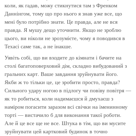
коли, як гадав, можу стикнутися там з Френком
Даннінгом, тому що про нього я знав уже все, що
мені було потрібно знати. Це правда, але не
вся
правда. Я мушу дещо уточнити. Якщо не зроблю
цього, ви ніколи не зрозумієте, чому я поводився в
Техасі саме так, а не інакше.
Уявіть собі, що ви входите до кімнати і бачите на
столі багатоповерховий дім, складно вибудований з
гральних карт. Ваше завдання зруйнувати його.
Якби ж то тільки це, це зробити просто, правда?
Сильного удару ногою в підлогу чи повіву повітря —
як то робиться, коли надимаєшся й дмухаєш з
наміром погасити заразом всі свічки на іменинному
торті — вистачило б для виконання такої роботи.
Але й це все ще
не
все. Штука в тім, що ви мусите
зруйнувати цей картковий будинок в точно