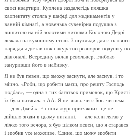
своєї квартири. Куплена заздалегідь пляшка
каопектату стояла у шафці для медикаментів у
ванній кімнаті, а новенька сувенірна подушка з
вишитою на ній золотими нитками Колоною Деррі
лежала на кухонному столі. З шухляди для столового
наряддя я дістав ніж і акуратно розпоров подушку по
діагоналі. Всередину вклав револьвер, глибоко
зануривши його в набивку.
Я не був певен, що зможу заснути, але заснув, і то
міцно.
«Роби, що робити маєш, про решту Господь
подбає»,
— одна з тих багатьох примовок, що Кристі
їх була натягала з АА. Я не знаю, чи є Бог, чи нема
— для Джейка Еппінга журі присяжних ще не
дійшло згоди в цьому питанні, — але коли лягав у
ліжко того вечора, я був цілком певен, що я старався
і зробив усе можливе. Єдине, що можу зробити