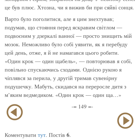
це був плюс. Хтозна, чи я вижив би при сяйві сонця.
Варто було поголитися, але я цим знехтував;
подумав, що стояння перед яскравим світлом —
подвоєним у дзеркалі ванної — просто знищить мій
мозок. Неможливо було собі уявити, як я перебуду
цей день, отже, я й не намагався цього робити.
«
Один крок — один щабель»
, — повторював я собі,
повільно спускаючись сходами. Однією рукою я
чіплявся за перила, у другій тримав сувенірну
подушечку. Мабуть, скидався на переросле дитя з
м’яким ведмедиком.
«Один крок — один ща…
»
-= 149 =-
6
Коментувати
тут
. Постів
.