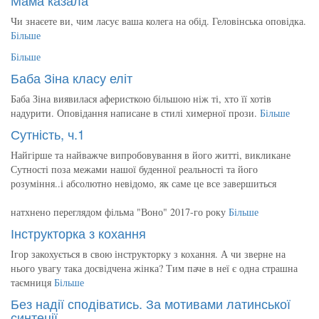
Чи знаєете ви, чим ласує ваша колега на обід. Геловінська оповідка.
Більше
Більше
Баба Зіна класу еліт
Баба Зіна виявилася аферисткою більшою ніж ті, хто її хотів
надурити. Оповідання написане в стилі химерної прози.
Більше
Сутність, ч.1
Найгірше та найважче випробовування в його житті, викликане
Сутності поза межами нашої буденної реальності та його
розуміння..і абсолютно невідомо, як саме це все завершиться
натхнено переглядом фільма "Воно" 2017-го року
Більше
Інструкторка з кохання
Ігор закохується в свою інструкторку з кохання. А чи зверне на
нього увагу така досвідчена жінка? Тим паче в неї є одна страшна
таємниця
Більше
Без надії сподіватись. За мотивами латинської
синтеції.