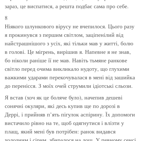
зараз, це виспатися, а решта подбає сама про себе.
8
Ніякого шлункового вірусу не вчепилося. Цього разу
я прокинувся з першим світлом, заціпенілий від
найстрашнішого з усіх, які тільки мав у житті, болю
в голові. Це мігрень, вирішив я. Напевне я не знав,
бо ніколи раніше її не мав. Навіть тьмяне ранкове
світло перед очима викликало нудоту, що глухими
важкими ударами перекочувалася в мені від зашийка
до перенісся. З моїх очей струмили ідіотські сльози.
Я встав (хоч як це боляче було), начепив дешеві
сонячні окуляри, які десь купив ще по дорозі в
Деррі, і прийняв п’ять пігулок аспірину. Їх допомоги
вистачило рівно на те, щоб одягнутися і влізти у
плащ, який мені був потрібен: ранок видався
холодним і сірим, збиралося на дощ. У певному сенсі