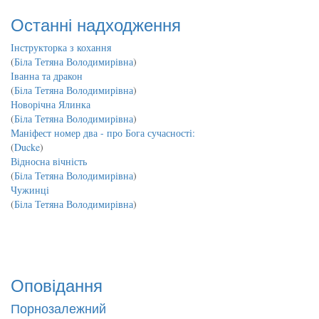
Останні надходження
Інструкторка з кохання
(
Біла Тетяна Володимирівна
)
Іванна та дракон
(
Біла Тетяна Володимирівна
)
Новорічна Ялинка
(
Біла Тетяна Володимирівна
)
Маніфест номер два - про Бога сучасності:
(
Ducke
)
Відносна вічність
(
Біла Тетяна Володимирівна
)
Чужинці
(
Біла Тетяна Володимирівна
)
Оповідання
Порнозалежний