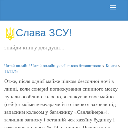
Слава ЗСУ!
знайди книгу для душі...
Читай онлайн! Читай онлайн українською безкоштовно
>
Книги
>
11/22/63
Отже, після однієї майже цілком безсонної ночі в
липні, коли сонарні попискування спинного мозку
лунали особливо голосно, я спакував своє майно
(сейф з моїми мемуарами й готівкою я заховав під
запасним колесом у багажнику «Санлайнера»),
залишив записку і останній чек хазяїну будинку і
взяв курс по шосе № 19 на північ. Першу ніч у