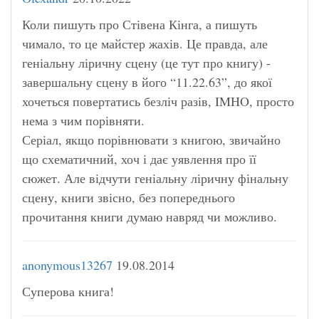
Коли пишуть про Стівена Кінга, а пишуть
чимало, то це майстер жахів. Це правда, але
геніальну ліричну сцену (це тут про книгу) -
завершальну сцену в його “11.22.63”, до якої
хочеться повертатись безліч разів, IMHO, просто
нема з чим порівняти.
Серіал, якщо порівнювати з книгою, звичайно
що схематичний, хоч і дає уявлення про її
сюжет. Але відчути геніальну ліричну фінальну
сцену, книги звісно, без попереднього
прочитання книги думаю навряд чи можливо.
anonymous13267
19.08.2014
Суперова книга!