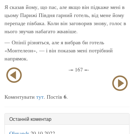
Я сказав йому, що пас, але якщо він підкаже мені в
цьому Парижі Півдня гарний готель, від мене йому
перепаде півбака. Коли він заговорив знову, голос в
нього звучав набагато жвавіше.
— Опінії різняться, але я вибрав би готель
«Монтелеон», — і він показав мені потрібний
напрямок.
-= 167 =-
6
Коментувати
тут
. Постів
.
Останній коментар
Olexandr
20.10.2022