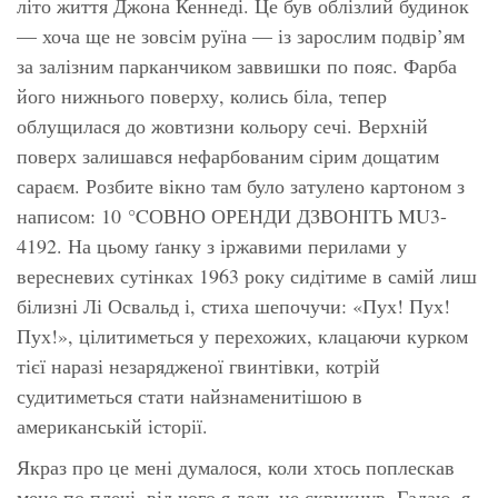
літо життя Джона Кеннеді. Це був облізлий будинок
— хоча ще не зовсім руїна — із зарослим подвір’ям
за залізним парканчиком заввишки по пояс. Фарба
його нижнього поверху, колись біла, тепер
облущилася до жовтизни кольору сечі. Верхній
поверх залишався нефарбованим сірим дощатим
сараєм. Розбите вікно там було затулено картоном з
написом: 10 °CОВНО ОРЕНДИ ДЗВОНІТЬ MU3-
4192. На цьому ґанку з іржавими перилами у
вересневих сутінках 1963 року сидітиме в самій лиш
білизні Лі Освальд і, стиха шепочучи: «Пух! Пух!
Пух!», цілитиметься у перехожих, клацаючи курком
тієї наразі незарядженої гвинтівки, котрій
судитиметься стати найзнаменитішою в
американській історії.
Якраз про це мені думалося, коли хтось поплескав
мене по плечі, від чого я ледь не скрикнув. Гадаю, я