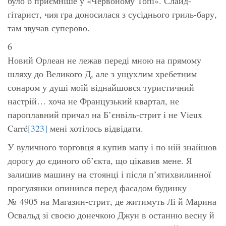
було б приємніше у «Червоному Топі». Слайд-
гітарист, чия гра доносилася з сусіднього гриль-бару,
там звучав суперово.
6
Новий Орлеан не лежав переді мною на прямому
шляху до Великого Д, але з ущухлим хребетним
сонаром у душі моїй віднайшовся туристичний
настрій… хоча не Французький квартал, не
пароплавний причал на Б’єнвіль-стрит і не Vieux
Carré
[323]
мені хотілось відвідати.
У вуличного торговця я купив мапу і по ній знайшов
дорогу до єдиного об’єкта, що цікавив мене. Я
залишив машину на стоянці і після п’ятихвилинної
прогулянки опинився перед фасадом будинку
№ 4905 на Магазин-стрит, де житимуть Лі й Марина
Освальд зі своєю донечкою Джун в останню весну й