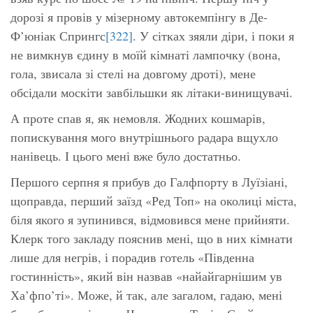
дорозі я провів у мізерному автокемпінгу в Де-
Ф’юніак Спрингс
[322]
. У сітках зяяли діри, і поки я
не вимкнув єдину в моїй кімнаті лампочку (вона,
гола, звисала зі стелі на довгому дроті), мене
обсідали москіти завбільшки як літаки-винищувачі.
А проте спав я, як немовля. Жодних кошмарів,
попискування мого внутрішнього радара вщухло
нанівець. І цього мені вже було достатньо.
Першого серпня я прибув до Галфпорту в Луїзіані,
щоправда, перший заїзд «Ред Топ» на околиці міста,
біля якого я зупинився, відмовився мене прийняти.
Клерк того закладу пояснив мені, що в них кімнати
лише для негрів, і порадив готель «Південна
гостинність», який він назвав «найайгарнішим ув
Ха’фпо’ті». Може, й так, але загалом, гадаю, мені