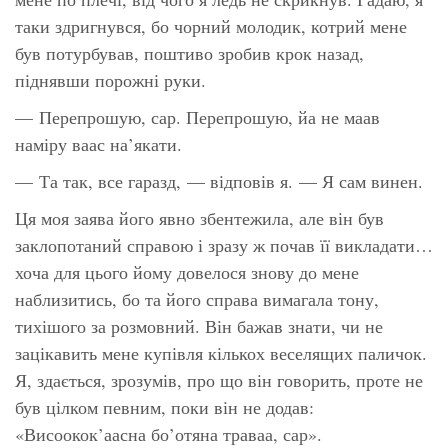
таки
здригнувся
, бо чорний молодик, котрий мене
був потурбував, поштиво зробив крок назад,
піднявши порожні руки.
— Перепрошую, сар. Перепрошую, йа не маав
наміру ваас на’якати.
— Та так, все гаразд, — відповів я. — Я сам винен.
Ця моя заява його явно збентежила, але він був
заклопотаний справою і зразу ж почав її викладати…
хоча для цього йому довелося знову до мене
наблизитись, бо та його справа вимагала тону,
тихішого за розмовний. Він бажав знати, чи не
зацікавить мене купівля кількох веселящих паличок.
Я, здається, зрозумів, про що він говорить, проте не
був цілком певним, поки він не додав:
«Висоокок’аасна бо’отяна траваа, сар».