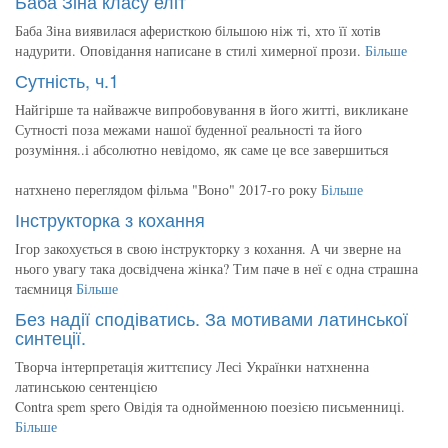
Баба Зіна класу еліт
Баба Зіна виявилася аферисткою більшою ніж ті, хто її хотів
надурити. Оповідання написане в стилі химерної прози.
Більше
Сутність, ч.1
Найгірше та найважче випробовування в його житті, викликане
Сутності поза межами нашої буденної реальності та його
розуміння..і абсолютно невідомо, як саме це все завершиться
натхнено переглядом фільма "Воно" 2017-го року
Більше
Інструкторка з кохання
Ігор закохується в свою інструкторку з кохання. А чи зверне на
нього увагу така досвідчена жінка? Тим паче в неї є одна страшна
таємниця
Більше
Без надії сподіватись. За мотивами латинської
синтеції.
Творча інтерпретація життєпису Лесі Українки натхненна
латинською сентенцією
Contra spem spero Овідія та однойменною поезією письменниці.
Більше