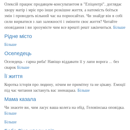
Олексій працює продавцем-консультантом в "Епіцентрі", доглядає
хвору матір і мріє про інше розкішне життя, а натомість боїться
змін і проводить вільний час на порносайтах. Чи знайде він в собі
сили вирватися з лап залежності і змінити своє життя? Читайте
оповідання і ви зрозумієте чим все врешті решт закінчиться.
Більше
Рідне місто
Більше
Оселедець
Оселедець - гарна риба! Навіщо віддавати її у лапи ворога ... без
сварок
Більше
Її життя
Коротка історія про людину, нічим не примітну та не цікаву. Емоції
під час читання застануть вас зненацька.
Більше
Мама казала
Чи знаєете ви, чим ласує ваша колега на обід. Геловінська оповідка.
Більше
Більше