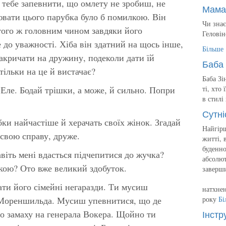
 тебе запевнити, що омлету не зробиш, не
Мама
ювати цього парубка було б помилкою. Він
Чи знає
того ж головним чином завдяки його
Геловін
 до уважності. Хіба він здатний на щось інше,
Більше
акричати на дружину, подеколи дати їй
Баба 
тільки на це й вистачає?
Баба Зі
 Еле. Бодай трішки, а може, й сильно. Попри
ті, хто
в стилі
Сутні
убки найчастіше й херачать своїх жінок. Згадай
Найгірш
свою справу, друже.
житті, 
буденно
віть мені вдасться підчепитися до жучка?
абсолют
ькою? Ото вже
великий здобуток.
заверш
и його сімейні негаразди. Ти мусиш
натхнен
 Мореншильда. Мусиш упевнитися, що де
року
Бі
Інстр
о замаху на генерала Вокера. Щойно ти