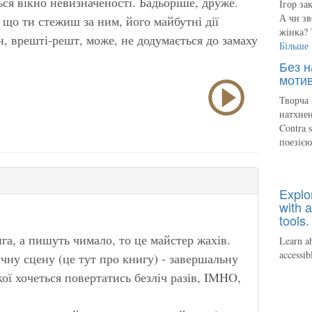
ся вікно невизначеності. Бадьоріше, друже.
Ігор за
А чи зв
 що ти стежиш за ним, його майбутні дії
жінка? 
ін, врешті-решт, може, не додумається до замаху
Більше
Без н
мотив
Творча 
натхнен
Contra 
поезіє
Explo
with a
tools.
га, а пишуть чимало, то це майстер жахів.
Learn ab
accessib
ичну сцену (це тут про книгу) - завершальну
кої хочеться повертатись безліч разів, IMHO,