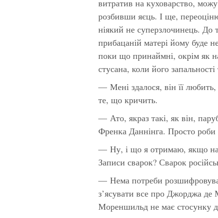
витратив на куховарство, можу
розбивши яєць. І ще, переоцін
ніякий не суперзлочинець. До 
прибацаній матері йому буде не
поки що принаймні, окрім як н
стусана, коли його запальності 
— Мені здалося, він її любить,
те, що кричить.
— Ато, якраз такі, як він, пар
Френка Даннінга. Просто роби 
— Ну, і що я отримаю, якщо на
Записи сварок? Сварок
російс
— Нема потреби розшифровуват
з’ясувати все про Джорджа де
Мореншильд не має стосунку д