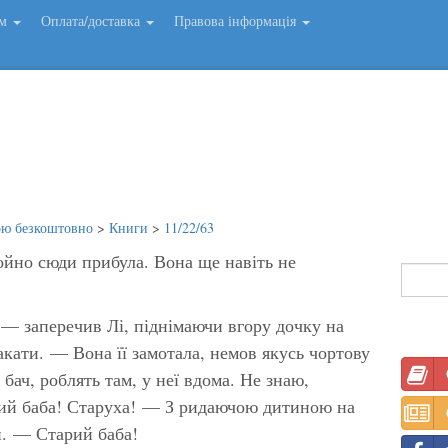
ем
Оплата/доставка
Правова інформація
ою безкоштовно
>
Книги
>
11/22/63
йно сюди прибула. Вона ще навіть не
— заперечив Лі, піднімаючи вгору дочку на
акати. — Вона її замотала, немов якусь чортову
бач, роблять там, у неї вдома. Не знаю,
ий баба! Старуха!
— З ридаючою дитиною на
ни. —
Старий баба!