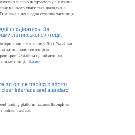
кохується в свою інструкторку з кохання.
ерне на нього увагу така досвідчена
Тим паче в неї є одна страшна таємниця
адії сподіватись. За
ами латинської синтеції.
інтерпретація життєпису Лесі Українки
на латинською сентенцією
spem spero Овідія та однойменною
ю письменниці.
Більше
re an online trading platform
 clear interface and standard
out trading platform features through an
le online interface.