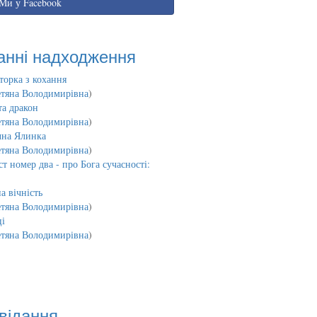
Ми у Facebook
анні надходження
торка з кохання
етяна Володимирівна
)
та дракон
етяна Володимирівна
)
чна Ялинка
етяна Володимирівна
)
т номер два - про Бога сучасності:
а вічність
етяна Володимирівна
)
і
етяна Володимирівна
)
відання