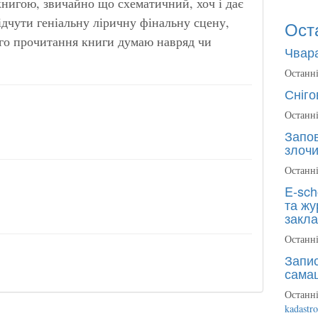
книгою, звичайно що схематичний, хоч і дає
ідчути геніальну ліричну фінальну сцену,
Ост
ого прочитання книги думаю навряд чи
Чвара
Останні
Сніго
Останні
Запов
злочи
Останні
E-sch
та жу
закла
Останні
Запис
сама
Останні
kadastr