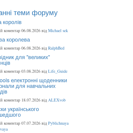
анні теми форуму
 королів
й коментар 06.08.2026 від
Michael sek
ва королева
й коментар 06.08.2026 від
RalphBed
ідник для "великих"
нців
й коментар 03.08.2026 від
Life_Guide
ools електронні щоденники
рнали для навчальних
дів
й коментар 18.07.2026 від
ALEXvob
ки українського
шедшого
й коментар 07.07.2026 від
Pyblichnaya
ovaya