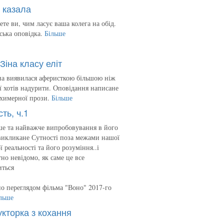
 казала
ете ви, чим ласує ваша колега на обід.
ська оповідка.
Більше
Зіна класу еліт
на виявилася аферисткою більшою ніж
 її хотів надурити. Оповідання написане
 химерної прози.
Більше
сть, ч.1
е та найважче випробовування в його
викликане Сутності поза межами нашої
ї реальності та його розуміння..і
но невідомо, як саме це все
иться
о переглядом фільма "Воно" 2017-го
льше
укторка з кохання