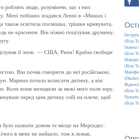
то роблять люди, розуміючи, що з них
му. Мені побіжно згадався Ленні в
«Мишах і
Ост
да також освітила посмішка, трішки кривувата,
ледь не красенем. Він ніжно поцілував дружину,
Інструк
ругу.
(
Біла Т
Іванна 
лував її знов. — США, Рина! Країна свободи
(
Біла Т
Новорі
(
Біла Т
тою. Він почав говорити до неї російською,
Маніфес
(
Ducke
)
ун. Марина почала колисати дитину, а він
Відносн
ю. Коли вони виходили за межі мого поля зору,
(
Біла Т
кинувши перед цим дитину собі на плече, щоб
Чужинц
(
Біла Т
було назвати домом те місце на Мерседес-
ічого в мене не вийшло, тож я лежав,
Опо