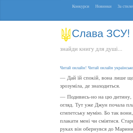
Конкурси
Новинки
За стил
Слава ЗСУ!
знайди книгу для душі...
Читай онлайн! Читай онлайн українськ
— Дай їй спокій, вона лише що
зрозуміла, де знаходиться.
— Подивись-но на цю дитину, 
огляд. Тут уже Джун почала пл
єгипетську мумію. Бо так вони, 
плакати мені чи сміятися.
Стар
руках він обернувся до Мари