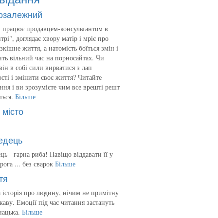
озалежний
 працює продавцем-консультантом в
трі", доглядає хвору матір і мріє про
зкішне життя, а натомість боїться змін і
ть вільний час на порносайтах. Чи
він в собі сили вирватися з лап
сті і змінити своє життя? Читайте
ння і ви зрозумієте чим все врешті решт
ться.
Більше
 місто
едець
ць - гарна риба! Навіщо віддавати її у
рога ... без сварок
Більше
тя
 історія про людину, нічим не примітну
ікаву. Емоції під час читання застануть
нацька.
Більше