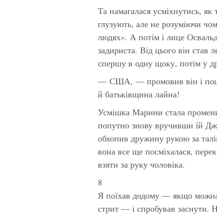
Та намагалася усміхнутись, як 
глузують, але не розуміючи чо
людях»
. А потім і лице Осваль
задириста. Від цього він став 
спершу в одну щоку, потім у д
— США, — промовив він і поці
й батьківщина лайна!
Усмішка Марини стала променис
попутно знову вручивши їй Дж
обхопив дружину рукою за талі
вона все ще посміхалася, пере
взяти за руку чоловіка.
8
Я поїхав додому — якщо можна 
стрит — і спробував заснути. Н