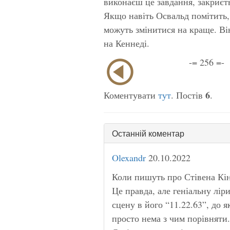
виконаєш це завдання, закриєть
Якщо навіть Освальд помітить,
можуть змінитися
на краще
. В
на Кеннеді.
-= 256 =-
6
Коментувати
тут
. Постів
.
Останній коментар
Olexandr
20.10.2022
Коли пишуть про Стівена Кін
Це правда, але геніальну лір
сцену в його “11.22.63”, до я
просто нема з чим порівняти.