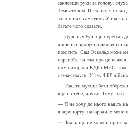
заклавши руки за голову, слуха
Темплтоном. Це заняття стало 
залишився сам-один. У нього, 
багато чого сказати.
— Дурень я був, що переїхав 
лишень спробую підключити маг
помітить. Сам Освальд може мен
параноїк, ти сам про це кажеш 
ним назирали КДБ і МВС, тож б
стежитимуть. Утім, ФБР дійсно
— Так, ти мусиш бути обережни
вірю в тебе, друже. Тому-то й з
— Я не хочу до нього навіть н
в аеропорту, нагородило мене
— Знаю, що не хочеш, проте му