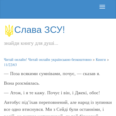
Слава ЗСУ!
знайди книгу для душі...
Читай онлайн! Читай онлайн українською безкоштовно
>
Книги
>
11/22/63
— Поза всякими сумнівами, почує, — сказав я.
Вона розсміялась.
— Атож, і я те кажу. Почує і він, і Джекі, обоє!
Автобус під’їхав переповнений, але народ із зупинки
все одно втиснувся. Ми з Сейді були останніми, і
водій, на вигляд метушливий, як той біржовий