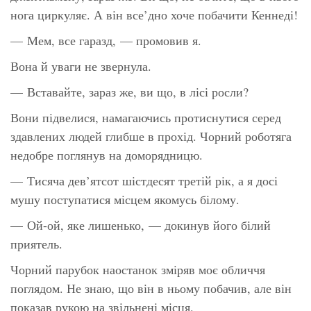
нога циркуляє. А він все’дно хоче побачити Кеннеді!
— Мем, все гаразд, — промовив я.
Вона й уваги не звернула.
— Вставайте, зараз же, ви що, в лісі росли?
Вони підвелися, намагаючись протиснутися серед
здавлених людей глибше в прохід. Чорний роботяга
недобре поглянув на доморядницю.
— Тисяча дев’ятсот шістдесят третій рік, а я
досі
мушу поступатися місцем якомусь білому.
— Ой-ой, яке лишенько, — докинув його білий
приятель.
Чорний парубок наостанок зміряв моє обличчя
поглядом. Не знаю, що він в ньому побачив, але він
показав рукою на звільнені місця.