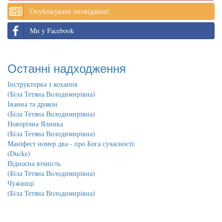
Опублікувати оповідання!
Ми у Facebook
Останні надходження
Інструкторка з кохання
(
Біла Тетяна Володимирівна
)
Іванна та дракон
(
Біла Тетяна Володимирівна
)
Новорічна Ялинка
(
Біла Тетяна Володимирівна
)
Маніфест номер два - про Бога сучасності:
(
Ducke
)
Відносна вічність
(
Біла Тетяна Володимирівна
)
Чужинці
(
Біла Тетяна Володимирівна
)