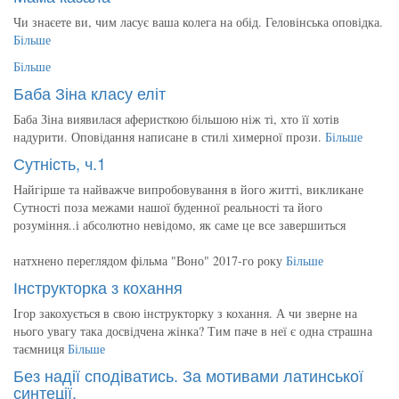
Чи знаєете ви, чим ласує ваша колега на обід. Геловінська оповідка.
Більше
Більше
Баба Зіна класу еліт
Баба Зіна виявилася аферисткою більшою ніж ті, хто її хотів
надурити. Оповідання написане в стилі химерної прози.
Більше
Сутність, ч.1
Найгірше та найважче випробовування в його житті, викликане
Сутності поза межами нашої буденної реальності та його
розуміння..і абсолютно невідомо, як саме це все завершиться
натхнено переглядом фільма "Воно" 2017-го року
Більше
Інструкторка з кохання
Ігор закохується в свою інструкторку з кохання. А чи зверне на
нього увагу така досвідчена жінка? Тим паче в неї є одна страшна
таємниця
Більше
Без надії сподіватись. За мотивами латинської
синтеції.