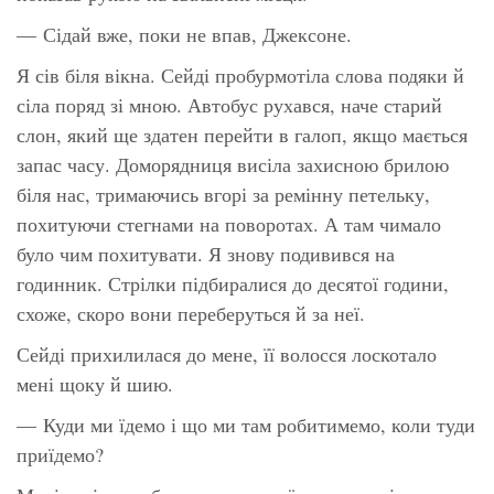
— Сідай вже, поки не впав, Джексоне.
Я сів біля вікна. Сейді пробурмотіла слова подяки й
сіла поряд зі мною. Автобус рухався, наче старий
слон, який ще здатен перейти в галоп, якщо мається
запас часу. Доморядниця висіла захисною брилою
біля нас, тримаючись вгорі за ремінну петельку,
похитуючи стегнами на поворотах. А там чимало
було чим похитувати. Я знову подивився на
годинник. Стрілки підбиралися до десятої години,
схоже, скоро вони переберуться й за неї.
Сейді прихилилася до мене, її волосся лоскотало
мені щоку й шию.
— Куди ми їдемо і що ми там робитимемо, коли туди
приїдемо?