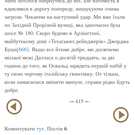
Мені хотілося обернутись до неї, але натомість я
вдивлявся в дорогу попереду, вишукуючи очима
загрози. Чекаючи на наступний удар. Ми вже їхали
по Західній Прорізній вулиці, яка одночасно була
шосе № 180. Скоро будемо в Арлінгтоні,
майбутньому домі «Техаських рейнджерів» Джорджа
Буша
[666]
. Якщо все йтиме добре, ми досягнемо
міської межі Далласа о десятій тридцять, за дві
години до того, як Освальд зарядить першій набій у
ту свою чортову італійську гвинтівку. От тільки,
коли намагаєшся змінити минуле, справи рідко йдуть
добре.
-= 415 =-
6
Коментувати
тут
. Постів
.