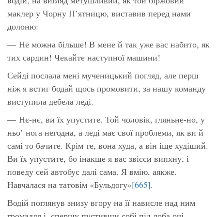
маклер у Чорну П’ятницю, виставив перед нами
долоню:
— Не можна більше! В мене й так уже вас набито, як
тих сардин! Чекайте наступної машини!
Сейді послала мені мученицький погляд, але перш
ніж я встиг бодай щось промовити, за нашу команду
виступила дебела леді.
— Нє-нє, ви їх упустите. Той чоловік, гляньне-но, у
ньо’ нога негодна, а леді має свої проблеми, як ви й
самі то бачите. Крім те, вона худа, а він іще худіший.
Ви їх упустите, бо інакше я вас звісси
випхну
, і
поведу сей автобус далі сама. Я вмію, аякже.
Навчалася на татовім «Бульдогу»
[665]
.
Водій поглянув знизу вгору на її нависле над ним
громаддя і, спершу пустивши собі під лоба очі,