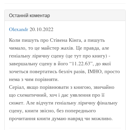
Останній коментар
Olexandr
20.10.2022
Коли пишуть про Стівена Кінга, а пишуть
чимало, то це майстер жахів. Це правда, але
геніальну ліричну сцену (це тут про книгу) -
завершальну сцену в його “11.22.63”, до якої
хочеться повертатись безліч разів, IMHO, просто
нема з чим порівняти.
Серіал, якщо порівнювати з книгою, звичайно
що схематичний, хоч і дає уявлення про її
сюжет. Але відчути геніальну ліричну фінальну
сцену, книги звісно, без попереднього
прочитання книги думаю навряд чи можливо.