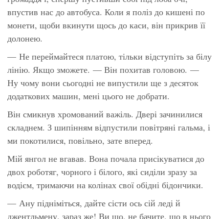
впустив нас до автобуса. Коли я поліз до кишені по
монети, щоби вкинути щось до каси, він прикрив її
долонею.
— Не переймайтеся платою, тільки відступіть за білу
лінію. Якщо зможете. — Він похитав головою. —
Ну чому вони сьогодні не випустили ще з десяток
додаткових машин, мені цього не добрати.
Він смикнув хромований важіль. Двері зачинилися
складнем. З шипінням відпустили повітряні гальма, і
ми покотилися, повільно, зате вперед.
Мій янгол не вгавав. Вона почала присікуватися до
двох роботяг, чорного і білого, які сиділи зразу за
водієм, тримаючи на колінах свої обідні бідончики.
— Ану підніміться, дайте сісти ось сій леді й
джентльмену, зараз же! Ви що, не бачите, що в нього