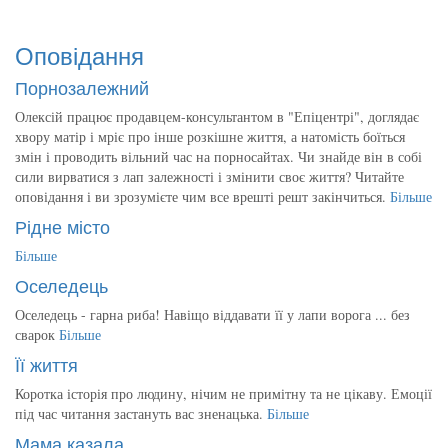
Оповідання
Порнозалежний
Олексій працює продавцем-консультантом в "Епіцентрі", доглядає
хвору матір і мріє про інше розкішне життя, а натомість боїться
змін і проводить вільний час на порносайтах. Чи знайде він в собі
сили вирватися з лап залежності і змінити своє життя? Читайте
оповідання і ви зрозумієте чим все врешті решт закінчиться.
Більше
Рідне місто
Більше
Оселедець
Оселедець - гарна риба! Навіщо віддавати її у лапи ворога ... без
сварок
Більше
Її життя
Коротка історія про людину, нічим не примітну та не цікаву. Емоції
під час читання застануть вас зненацька.
Більше
Мама казала