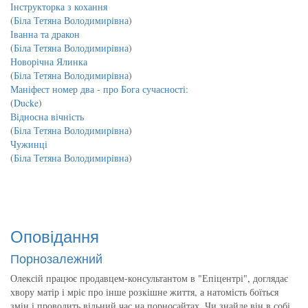
Інструкторка з кохання
(
Біла Тетяна Володимирівна
)
Іванна та дракон
(
Біла Тетяна Володимирівна
)
Новорічна Ялинка
(
Біла Тетяна Володимирівна
)
Маніфест номер два - про Бога сучасності:
(
Ducke
)
Відносна вічність
(
Біла Тетяна Володимирівна
)
Чужинці
(
Біла Тетяна Володимирівна
)
Оповідання
Порнозалежний
Олексій працює продавцем-консультантом в "Епіцентрі", доглядає
хвору матір і мріє про інше розкішне життя, а натомість боїться
змін і проводить вільний час на порносайтах. Чи знайде він в собі