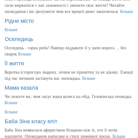
сили вирватися з лап залежності і змінити своє життя? Читайте
оповідання і ви зрозумієте чим все врешті решт закінчиться.
Більше
Рідне місто
Більше
Оселедець
Оселедець - гарна риба! Навіщо віддавати її у лапи ворога ... без
сварок
Більше
Її життя
Коротка історія про людину, нічим не примітну та не цікаву. Емоції
під час читання застануть вас зненацька.
Більше
Мама казала
Чи знаєете ви, чим ласує ваша колега на обід. Геловінська оповідка.
Більше
Більше
Баба Зіна класу еліт
Баба Зіна виявилася аферисткою більшою ніж ті, хто її хотів
надурити. Оповідання написане в стилі химерної прози.
Більше