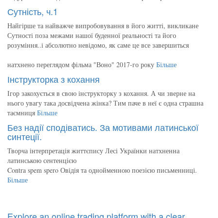
Сутність, ч.1
Найгірше та найважче випробовування в його житті, викликане
Сутності поза межами нашої буденної реальності та його
розуміння..і абсолютно невідомо, як саме це все завершиться
натхнено переглядом фільма "Воно" 2017-го року
Більше
Інструкторка з кохання
Ігор закохується в свою інструкторку з кохання. А чи зверне на
нього увагу така досвідчена жінка? Тим паче в неї є одна страшна
таємниця
Більше
Без надії сподіватись. За мотивами латинської
синтеції.
Творча інтерпретація життєпису Лесі Українки натхненна
латинською сентенцією
Contra spem spero Овідія та однойменною поезією письменниці.
Більше
Explore an online trading platform with a clear