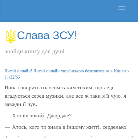
Слава ЗСУ!
знайди книгу для душі...
Читай онлайн! Читай онлайн українською безкоштовно
>
Книги
>
11/22/63
Вона говорить голосом таким тихим, що ледь
вгадується серед музики, але все ж таки я її чую, я
завжди її чув.
— Хто ви
такий
, Джордже?
— Хтось, кого ти знала в іншому житті, серденько.
А тоді музика забирає нас, музика відкочує геть всі ті