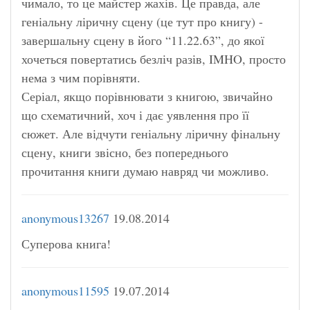
чимало, то це майстер жахів. Це правда, але
геніальну ліричну сцену (це тут про книгу) -
завершальну сцену в його “11.22.63”, до якої
хочеться повертатись безліч разів, IMHO, просто
нема з чим порівняти.
Серіал, якщо порівнювати з книгою, звичайно
що схематичний, хоч і дає уявлення про її
сюжет. Але відчути геніальну ліричну фінальну
сцену, книги звісно, без попереднього
прочитання книги думаю навряд чи можливо.
anonymous13267
19.08.2014
Суперова книга!
anonymous11595
19.07.2014