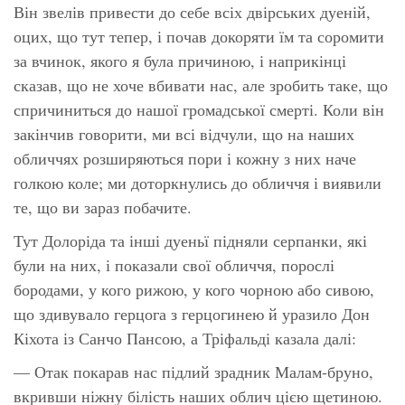
Він звелів привести до себе всіх двірських дуеній,
оцих, що тут тепер, і почав докоряти їм та соромити
за вчинок, якого я була причиною, і наприкінці
сказав, що не хоче вбивати нас, але зробить таке, що
спричиниться до нашої громадської смерті. Коли він
закінчив говорити, ми всі відчули, що на наших
обличчях розширяються пори і кожну з них наче
голкою коле; ми доторкнулись до обличчя і виявили
те, що ви зараз побачите.
Тут Долоріда та інші дуеньї підняли серпанки, які
були на них, і показали свої обличчя, порослі
бородами, у кого рижою, у кого чорною або сивою,
що здивувало герцога з герцогинею й уразило Дон
Кіхота із Санчо Пансою, а Тріфальді казала далі:
— Отак покарав нас підлий зрадник Малам-бруно,
вкривши ніжну білість наших облич цією щетиною.