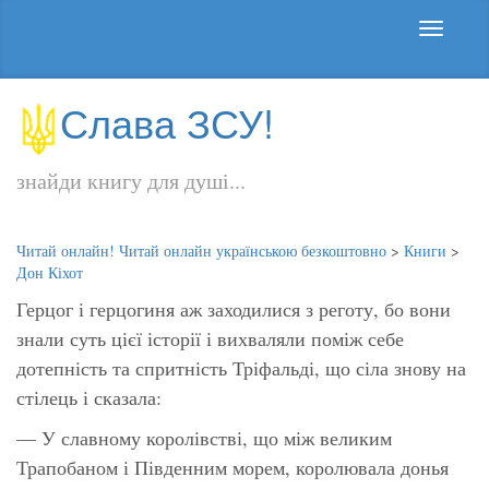
Слава ЗСУ!
знайди книгу для душі...
Читай онлайн! Читай онлайн українською безкоштовно
>
Книги
>
Дон Кіхот
Герцог і герцогиня аж заходилися з реготу, бо вони
знали суть цієї історії і вихваляли поміж себе
дотепність та спритність Тріфальді, що сіла знову на
стілець і сказала:
— У славному королівстві, що між великим
Трапобаном і Південним морем, королювала донья