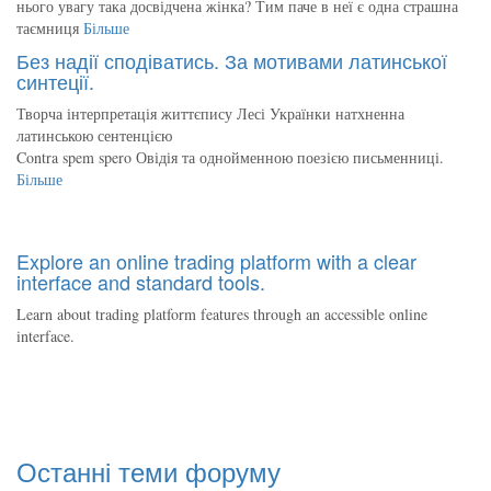
нього увагу така досвідчена жінка? Тим паче в неї є одна страшна
таємниця
Більше
Без надії сподіватись. За мотивами латинської
синтеції.
Творча інтерпретація життєпису Лесі Українки натхненна
латинською сентенцією
Contra spem spero Овідія та однойменною поезією письменниці.
Більше
Explore an online trading platform with a clear
interface and standard tools.
Learn about trading platform features through an accessible online
interface.
Останні теми форуму