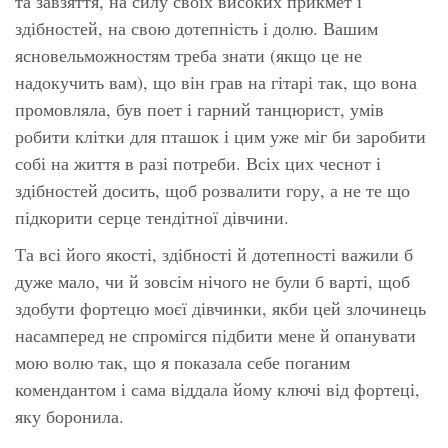
та завзяття, на силу своїх високих прикмет і
здібностей, на свою дотепність і долю. Вашим
ясновельможностям треба знати (якщо це не
надокучить вам), що він грав на гітарі так, що вона
промовляла, був поет і гарний танцюрист, умів
робити клітки для пташок і цим уже міг би заробити
собі на життя в разі потреби. Всіх цих чеснот і
здібностей досить, щоб розвалити гору, а не те що
підкорити серце тендітної дівчини.
Та всі його якості, здібності й дотепності важили б
дуже мало, чи й зовсім нічого не були б варті, щоб
здобути фортецю моєї дівчинки, якби цей злочинець
насамперед не спромігся підбити мене й опанувати
мою волю так, що я показала себе поганим
комендантом і сама віддала йому ключі від фортеці,
яку боронила.