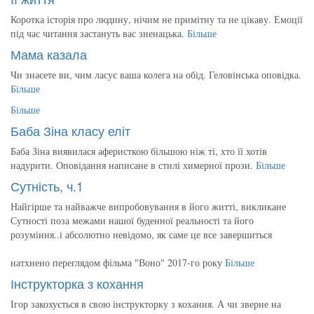
Коротка історія про людину, нічим не примітну та не цікаву. Емоції
під час читання застануть вас зненацька.
Більше
Мама казала
Чи знаєете ви, чим ласує ваша колега на обід. Геловінська оповідка.
Більше
Більше
Баба Зіна класу еліт
Баба Зіна виявилася аферисткою більшою ніж ті, хто її хотів
надурити. Оповідання написане в стилі химерної прози.
Більше
Сутність, ч.1
Найгірше та найважче випробовування в його житті, викликане
Сутності поза межами нашої буденної реальності та його
розуміння..і абсолютно невідомо, як саме це все завершиться
натхнено переглядом фільма "Воно" 2017-го року
Більше
Інструкторка з кохання
Ігор закохується в свою інструкторку з кохання. А чи зверне на