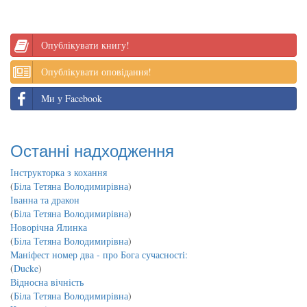
Опублікувати книгу!
Опублікувати оповідання!
Ми у Facebook
Останні надходження
Інструкторка з кохання
(
Біла Тетяна Володимирівна
)
Іванна та дракон
(
Біла Тетяна Володимирівна
)
Новорічна Ялинка
(
Біла Тетяна Володимирівна
)
Маніфест номер два - про Бога сучасності:
(
Ducke
)
Відносна вічність
(
Біла Тетяна Володимирівна
)