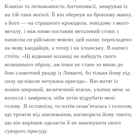
Клавіхо та легковажність Антономасії, зачарував їх
на тій-таки могилі. Її він обернув на бронзову мавпу,
а його — на страшного крокодила, невідомо з якого
металу, і між ними поставив металевий стовп з
написом си-рійською мовою; цей напис перекладено
на мову кандайців, а тепер і на іспанську. В написі
стоїть: «Ці відважні коханці не набудуть свого
колишнього образу, аж поки не стане зо мною до
бою славетний рицар із Ламанчі, бо тільки йому під
силу ця ніколи нечувана пригода». Він витяг із
ножен широкий, величезний ятаган, ухопив мене за
волосся і замірився, ніби хотів відрубати мені
голову. Я остовпіла, та потім опам’яталась і голосом,
що тремтів від хвилювання, наговорила йому такого,
що він вирішив одкласти й не виконувати свого
суворого присуду.