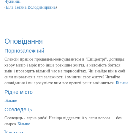
Чужинці
(
Біла Тетяна Володимирівна
)
Оповідання
Порнозалежний
Олексій працює продавцем-консультантом в "Епіцентрі", доглядає
хвору матір і мріє про інше розкішне життя, а натомість боїться
змін і проводить вільний час на порносайтах. Чи знайде він в собі
сили вирватися з лап залежності і змінити своє життя? Читайте
оповідання і ви зрозумієте чим все врешті решт закінчиться.
Більше
Рідне місто
Більше
Оселедець
Оселедець - гарна риба! Навіщо віддавати її у лапи ворога ... без
сварок
Більше
Її життя