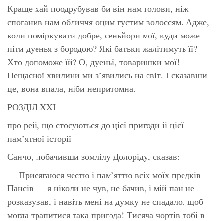
Краще хай поодрубував би він нам голови, ніж
споганив нам обличчя оцим густим волоссям. Адже,
коли поміркувати добре, сеньйори мої, куди може
піти дуенья з бородою? Які батьки жалітимуть її?
Хто допоможе їй? О, дуеньї, товаришки мої!
Нещасної хвилини ми з’явились на світ. І сказавши
це, вона впала, ніби непритомна.
РОЗДІЛ XXI
про реіі, що стосуються до цієї пригоди іі цієї
пам’ятної історії
Санчо, побачивши зомлілу Долоріду, сказав:
— Присягаюся честю і пам’яттю всіх моїх предків
Пансів — я ніколи не чув, не бачив, і мій пан не
розказував, і навіть мені на думку не спадало, щоб
могла трапитися така пригода! Тисяча чортів тобі в