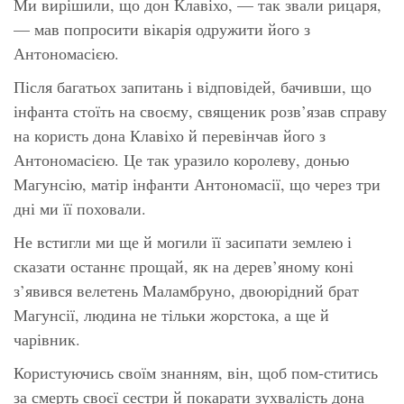
Ми вирішили, що дон Клавіхо, — так звали рицаря,
— мав попросити вікарія одружити його з
Антономасією.
Після багатьох запитань і відповідей, бачивши, що
інфанта стоїть на своєму, священик розв’язав справу
на користь дона Клавіхо й перевінчав його з
Антономасією. Це так уразило королеву, донью
Магунсію, матір інфанти Антономасії, що через три
дні ми її поховали.
Не встигли ми ще й могили її засипати землею і
сказати останнє прощай, як на дерев’яному коні
з’явився велетень Маламбруно, двоюрідний брат
Магунсії, людина не тільки жорстока, а ще й
чарівник.
Користуючись своїм знанням, він, щоб пом-ститись
за смерть своєї сестри й покарати зухвалість дона