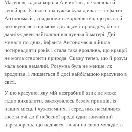
Магунсія, вдова короля Арчип’єля, її чоловіка й
сеньйора. У цього подружжя була дочка — інфанта
Антономасія, спадкоємиця королівства, що росла й
виховувалася під моїм доглядом і проводом, бо я з
давніх-давен найголовніша дуенья її матері. Дні
минали по днях, інфанта Антономасія дійшла
чотирнадцяти років і стала така вродлива, що кращої
не могла створити природа. Скажу тепер, що й розум
мала вона немалий. Розумна була не менше, як
вродлива, і лишається й досі найбільшою красунею в
світі.
У цю красуню, яку мій незграбний язик не може
гідно вихвалити, закохувалось безліч принців, із
наших місць і чужоземних, і серед них насмілився
звести очі до її небесної вроди один звичайний
царедворець, що надіявся тільки на свою молодість