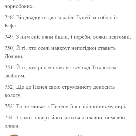
чорнобоких.
748] Вів двадцять два кораблі Гуней за собою із
Кіфа.
749] З ним еніе'няни йшли, і переби, вояки невтомні,
750] Й ті, хто оселі навкруг непогідної ставить
Додони,
751] Й ті, хто ріллею піклується над Тітаресієм
звабним,
752] Що до Пенея свою струменисту доносить
вологу,
753] Та не зливає з Пенеєм її в срібнопінному вирі,
754] Тільки поверх його котиться плавно, немовби
олива,