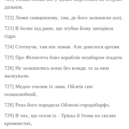
дальнім,
722] Лемні священному, там, де його залишили ахеї,
723] В болях від рани, що згубна йому заподіяла
гідра.
724] Стогнучи, там він лежав. Але довелося аргеям
725] Про Філоктета близ кораблів незабаром згадати.
726] Не залишились вони без вождя, та за ним
жалкували.
727] Медон очолив їх лави, Ойлеїв син
позашлюбний,
728] Рена його породила Ойлеєві-городоборфо.
729] В тих, що оселя їх - Трікка й Ітома на скелях
кремнистих,