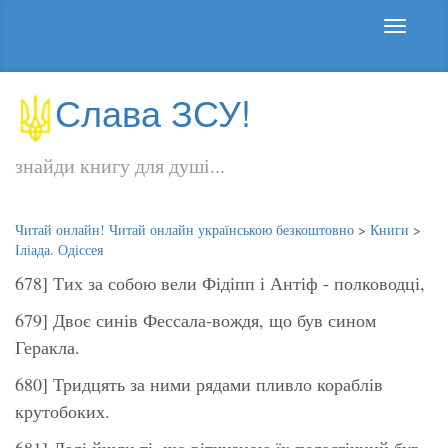
Слава ЗСУ!
знайди книгу для душі...
Читай онлайн! Читай онлайн українською безкоштовно
>
Книги
>
Іліада. Одіссея
678] Тих за собою вели Фідіпп і Антіф - полководці,
679] Двоє синів Фессала-вождя, що був сином
Геракла.
680] Тридцять за ними рядами пливло кораблів
крутобоких.
681] Далі йшли ті, що вітчизною їх пеласгічний був