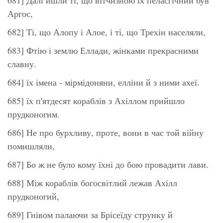
Аргос,
682] Ті, що Алопу і Алое, і ті, що Трехін населяли,
683] Фтію і землю Еллади, жінками прекрасними
славну.
684] їх імена - мірмідоняни, елліни й з ними ахеї.
685] їх п'ятдесят кораблів з Ахіллом прийшло
прудконогим.
686] Не про бурхливу, проте, вони в час той війну
помишляли,
687] Бо ж не було кому їхні до бою провадити лави.
688] Між кораблів богосвітлий лежав Ахілл
прудконогий,
689] Гнівом палаючи за Брісеїду струнку й