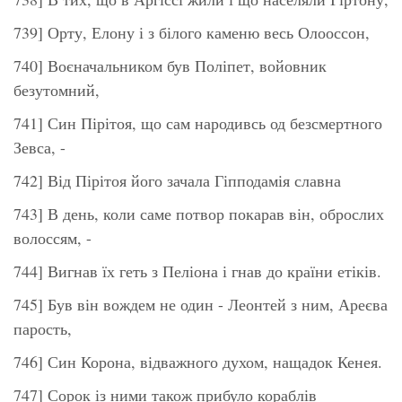
739] Орту, Елону і з білого каменю весь Олооссон,
740] Воєначальником був Поліпет, войовник
безутомний,
741] Син Пірітоя, що сам народивсь од безсмертного
Зевса, -
742] Від Пірітоя його зачала Гіпподамія славна
743] В день, коли саме потвор покарав він, оброслих
волоссям, -
744] Вигнав їх геть з Пеліона і гнав до країни етіків.
745] Був він вождем не один - Леонтей з ним, Ареєва
парость,
746] Син Корона, відважного духом, нащадок Кенея.
747] Сорок із ними також прибуло кораблів