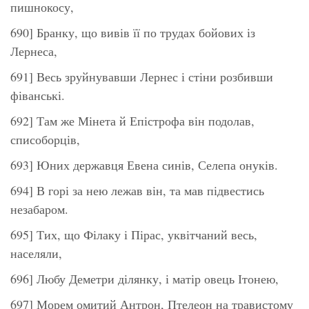
пишнокосу,
690] Бранку, що вивів її по трудах бойових із
Лернеса,
691] Весь зруйнувавши Лернес і стіни розбивши
фіванські.
692] Там же Мінета й Епістрофа він подолав,
списоборців,
693] Юних державця Евена синів, Селепа онуків.
694] В горі за нею лежав він, та мав підвестись
незабаром.
695] Тих, що Філаку і Пірас, уквітчаний весь,
населяли,
696] Любу Деметри ділянку, і матір овець Ітонею,
697] Морем омитий Антрон, Птелеон на травистому