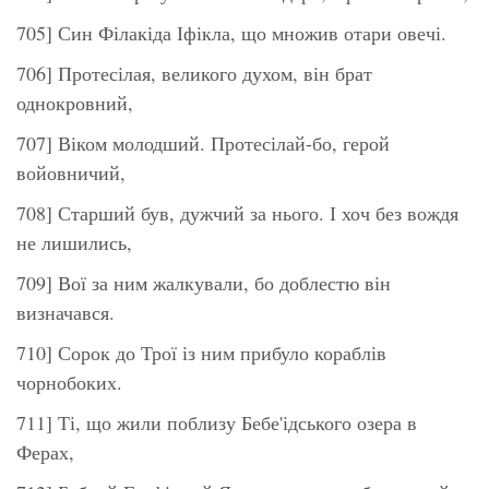
705] Син Філакіда Іфікла, що множив отари овечі.
706] Протесілая, великого духом, він брат
однокровний,
707] Віком молодший. Протесілай-бо, герой
войовничий,
708] Старший був, дужчий за нього. І хоч без вождя
не лишились,
709] Вої за ним жалкували, бо доблестю він
визначався.
710] Сорок до Трої із ним прибуло кораблів
чорнобоких.
711] Ті, що жили поблизу Бебе'ідського озера в
Ферах,