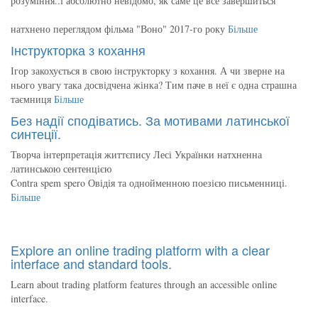
розуміння..і абсолютно невідомо, як саме це все завершиться
натхнено переглядом фільма "Воно" 2017-го року
Більше
Інструкторка з кохання
Ігор закохується в свою інструкторку з кохання. А чи зверне на
нього увагу така досвідчена жінка? Тим паче в неї є одна страшна
таємниця
Більше
Без надії сподіватись. За мотивами латинської
синтеції.
Творча інтерпретація життєпису Лесі Українки натхненна
латинською сентенцією
Contra spem spero Овідія та однойменною поезією письменниці.
Більше
Explore an online trading platform with a clear
interface and standard tools.
Learn about trading platform features through an accessible online
interface.