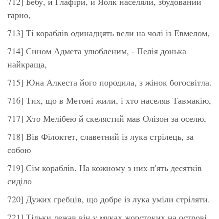
712] Бебу, й Глафіри, й Яолк населяли, збудований
гарно,
713] Ті кораблів одинадцять вели на чолі із Евмелом,
714] Сином Адмета улюбленим, - Пелія донька
найкраща,
715] Юна Алкеста його породила, з жінок богосвітла.
716] Тих, що в Метоні жили, і хто населяв Тавмакію,
717] Хто Мелібею й скелястий мав Олізон за оселю,
718] Вів Філоктет, славетний із лука стрілець, за
собою
719] Сім кораблів. На кожному з них п'ять десятків
сиділо
720] Дужих гребців, що добре із лука уміли стріляти.
721] Тільки лежав він у муках жорстоких на острові