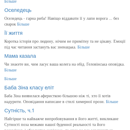
Більше
Оселедець
Оселедець - гарна риба! Навіщо віддавати її у лапи ворога ... без
сварок
Більше
Її життя
Коротка історія про людину, нічим не примітну та не цікаву. Емоції
під час читання застануть вас зненацька.
Більше
Мама казала
Чи знаєете ви, чим ласує ваша колега на обід. Геловінська оповідка.
Більше
Більше
Баба Зіна класу еліт
Баба Зіна виявилася аферисткою більшою ніж ті, хто її хотів
надурити. Оповідання написане в стилі химерної прози.
Більше
Сутність, ч.1
Найгірше та найважче випробовування в його житті, викликане
Сутності поза межами нашої буденної реальності та його