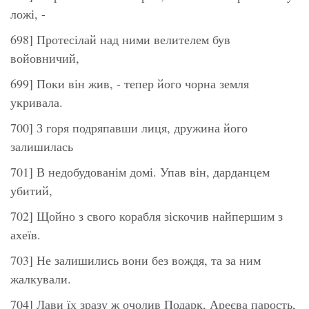
ложі, -
698] Протесілай над ними велителем був
войовничий,
699] Поки він жив, - тепер його чорна земля
укривала.
700] З горя подряпавши лиця, дружина його
залишилась
701] В недобудованім домі. Упав він, дарданцем
убитий,
702] Щойно з свого корабля зіскочив найпершим з
ахеїв.
703] Не залишились вони без вождя, та за ним
жалкували.
704] Лави їх зразу ж очолив Подарк, Ареєва парость,