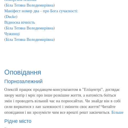
(
Біла Тетяна Володимирівна
)
Маніфест номер два - про Бога сучасності:
(
Ducke
)
Відносна вічність
(
Біла Тетяна Володимирівна
)
Чужинці
(
Біла Тетяна Володимирівна
)
Оповідання
Порнозалежний
Олексій працює продавцем-консультантом в "Епіцентрі", доглядає
хвору матір і мріє про інше розкішне життя, а натомість боїться
змін і проводить вільний час на порносайтах. Чи знайде він в собі
сили вирватися з лап залежності і змінити своє життя? Читайте
оповідання і ви зрозумієте чим все врешті решт закінчиться.
Більше
Рідне місто