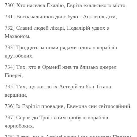
730] Хто населяв Ехалію, Евріта ехальського місто,
731] Воєначальників двоє було - Асклепія діти,
732] Славні людей лікарі, Подалірій удвох з
Махаоном.
733] Тридцять за ними рядами пливло кораблів
крутобоких.
734] Тих, хто в Орменії жив та близько джерел
Гіпереї,
735] Тих, що житло їх Астерій та білі Тітана
вершини,
736] їх Евріпіл провадив, Евемона син світлосяйний.
737] Сорок до Трої із ним прибуло кораблів
чорнобоких.
738] В тих, що в Аргіссі жили і що населяли Гіртону,