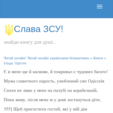
Слава ЗСУ!
знайди книгу для душі...
Читай онлайн! Читай онлайн українською безкоштовно
>
Книги
>
Іліада. Одіссея
Є в мене ще й килими, й покривал є чудових багато!
Мужа славетного парость, улюблений син Одіссеїв
Спати не ляже у мене на палубі на корабельній,
Поки живу, після мене ж у домі зостануться діти,
355] Щоб пригостити гостей, які у мій дім