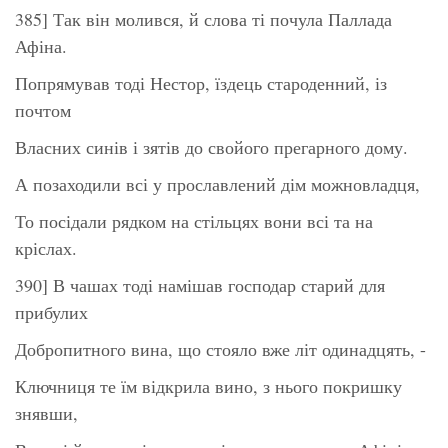
385] Так він молився, й слова ті почула Паллада
Афіна.
Попрямував тоді Нестор, їздець староденний, із
почтом
Власних синів і зятів до свойого прегарного дому.
А позаходили всі у прославлений дім можновладця,
То посідали рядком на стільцях вони всі та на
кріслах.
390] В чашах тоді намішав господар старий для
прибулих
Добропитного вина, що стояло вже літ одинадцять, -
Ключниця те їм відкрила вино, з нього покришку
знявши,