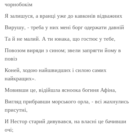
чорнобокім
Я залишуся, а вранці уже до кавконів відважних
Вирушу, - треба у них мені борг одержати давній
Та й не малий. А ти юнака, що гостює у тебе,
Повозом виряди з сином; звели запрягти йому в
повіз
Коней, ходою найшвидших і силою самих
найкращих».
Мовивши це, відійшла ясноока богиня Афіна,
Вигляд прибравши морського орла, - всі жахнулись
присутні,
И Нестор старий дивувався, на власні це бачивши
очі;