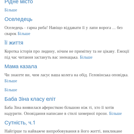
Рідне місто
Більше
Оселедець
Оселедець - гарна риба! Навіщо віддавати її у лапи ворога ... без
сварок
Більше
Її життя
Коротка історія про людину, нічим не примітну та не цікаву. Емоції
під час читання застануть вас зненацька.
Більше
Мама казала
Чи знаєете ви, чим ласує ваша колега на обід. Геловінська оповідка.
Більше
Більше
Баба Зіна класу еліт
Баба Зіна виявилася аферисткою більшою ніж ті, хто її хотів
надурити. Оповідання написане в стилі химерної прози.
Більше
Сутність, ч.1
Найгірше та найважче випробовування в його житті, викликане