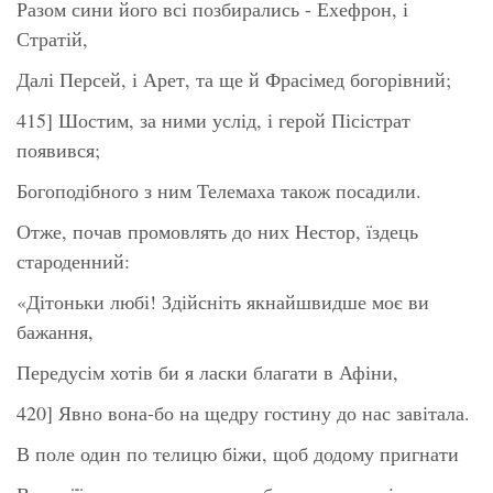
Разом сини його всі позбирались - Ехефрон, і
Стратій,
Далі Персей, і Арет, та ще й Фрасімед богорівний;
415] Шостим, за ними услід, і герой Пісістрат
появився;
Богоподібного з ним Телемаха також посадили.
Отже, почав промовлять до них Нестор, їздець
староденний:
«Дітоньки любі! Здійсніть якнайшвидше моє ви
бажання,
Передусім хотів би я ласки благати в Афіни,
420] Явно вона-бо на щедру гостину до нас завітала.
В поле один по телицю біжи, щоб додому пригнати