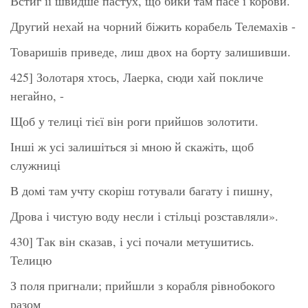
Встиг її швидше пастух, що бики там пасе і корови.
Другий нехай на чорний біжить корабель Телемахів -
Товаришів приведе, лиш двох на борту залишивши.
425] Золотаря хтось, Лаерка, сюди хай покличе
негайно, -
Щоб у телиці тієї він роги прийшов золотити.
Інші ж усі залишіться зі мною й скажіть, щоб
служниці
В домі там учту скоріш готували багату і пишну,
Дрова і чистую воду несли і стільці розставляли».
430] Так він сказав, і усі почали метушитись.
Телицю
З поля пригнали; прийшли з корабля рівнобокого
разом