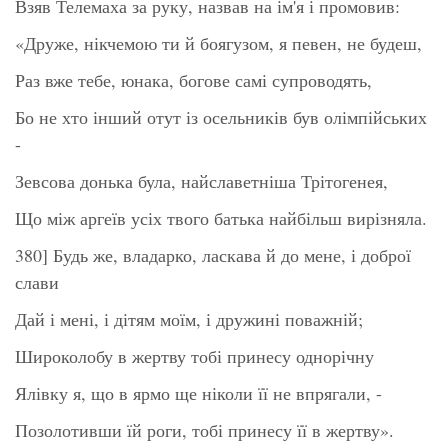
Взяв Телемаха за руку, назвав на ім'я і промовив:
«Друже, нікчемою ти й боягузом, я певен, не будеш,
Раз вже тебе, юнака, богове самі супроводять,
Бо не хто інший отут із осельників був олімпійських
-
Зевсова донька була, найславетніша Трітогенея,
Що між аргеїв усіх твого батька найбільш вирізняла.
380] Будь же, владарко, ласкава й до мене, і доброї
слави
Дай і мені, і дітям моїм, і дружині поважній;
Широколобу в жертву тобі принесу однорічну
Ялівку я, що в ярмо ще ніколи її не впрягали, -
Позолотивши їй роги, тобі принесу її в жертву».