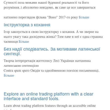
Сутності поза межами нашої буденної реальності та його
розуміння..і абсолютно невідомо, як саме це все завершиться
натхнено переглядом фільма "Воно" 2017-го року
Більше
Інструкторка з кохання
Ігор закохується в свою інструкторку з кохання. А чи зверне на
нього увагу така досвідчена жінка? Тим паче в неї є одна страшна
таємниця
Більше
Без надії сподіватись. За мотивами латинської
синтеції.
Творча інтерпретація життєпису Лесі Українки натхненна
латинською сентенцією
Contra spem spero Овідія та однойменною поезією письменниці.
Більше
Explore an online trading platform with a clear
interface and standard tools.
Learn about trading platform features through an accessible online