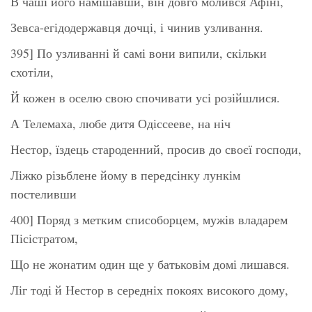
В чаші його намішавши, він довго молився Афіні,
Зевса-егідодержавця дочці, і чинив узливання.
395] По узливанні й самі вони випили, скільки
схотіли,
Й кожен в оселю свою спочивати усі розійшлися.
А Телемаха, любе дитя Одіссееве, на ніч
Нестор, їздець староденний, просив до своєї господи,
Ліжко різьблене йому в передсінку лункім
постеливши
400] Поряд з метким списоборцем, мужів владарем
Пісістратом,
Що не жонатим один ще у батьковім домі лишався.
Ліг тоді й Нестор в середніх покоях високого дому,