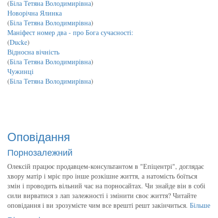
(
Біла Тетяна Володимирівна
)
Новорічна Ялинка
(
Біла Тетяна Володимирівна
)
Маніфест номер два - про Бога сучасності:
(
Ducke
)
Відносна вічність
(
Біла Тетяна Володимирівна
)
Чужинці
(
Біла Тетяна Володимирівна
)
Оповідання
Порнозалежний
Олексій працює продавцем-консультантом в "Епіцентрі", доглядає
хвору матір і мріє про інше розкішне життя, а натомість боїться
змін і проводить вільний час на порносайтах. Чи знайде він в собі
сили вирватися з лап залежності і змінити своє життя? Читайте
оповідання і ви зрозумієте чим все врешті решт закінчиться.
Більше