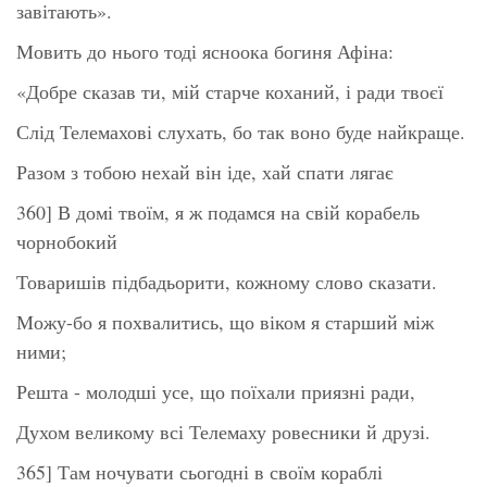
завітають».
Мовить до нього тоді ясноока богиня Афіна:
«Добре сказав ти, мій старче коханий, і ради твоєї
Слід Телемахові слухать, бо так воно буде найкраще.
Разом з тобою нехай він іде, хай спати лягає
360] В домі твоїм, я ж подамся на свій корабель
чорнобокий
Товаришів підбадьорити, кожному слово сказати.
Можу-бо я похвалитись, що віком я старший між
ними;
Решта - молодші усе, що поїхали приязні ради,
Духом великому всі Телемаху ровесники й друзі.
365] Там ночувати сьогодні в своїм кораблі