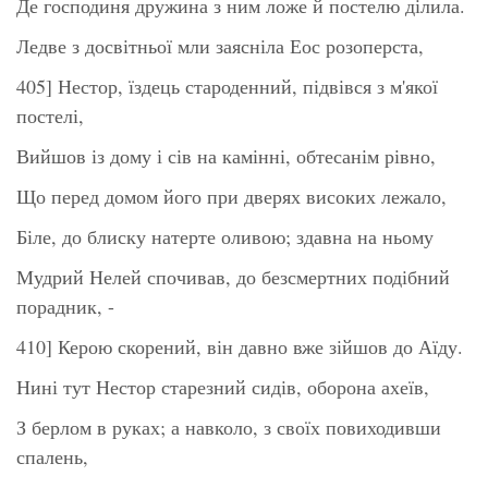
Де господиня дружина з ним ложе й постелю ділила.
Ледве з досвітньої мли заясніла Еос розоперста,
405] Нестор, їздець староденний, підвівся з м'якої
постелі,
Вийшов із дому і сів на камінні, обтесанім рівно,
Що перед домом його при дверях високих лежало,
Біле, до блиску натерте оливою; здавна на ньому
Мудрий Нелей спочивав, до безсмертних подібний
порадник, -
410] Керою скорений, він давно вже зійшов до Аїду.
Нині тут Нестор старезний сидів, оборона ахеїв,
З берлом в руках; а навколо, з своїх повиходивши
спалень,