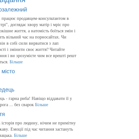
озалежний
 працює продавцем-консультантом в
трі", доглядає хвору матір і мріє про
зкішне життя, а натомість боїться змін і
ть вільний час на порносайтах. Чи
він в собі сили вирватися з лап
сті і змінити своє життя? Читайте
ння і ви зрозумієте чим все врешті решт
ться.
Більше
 місто
едець
ць - гарна риба! Навіщо віддавати її у
рога ... без сварок
Більше
тя
 історія про людину, нічим не примітну
ікаву. Емоції під час читання застануть
нацька.
Більше