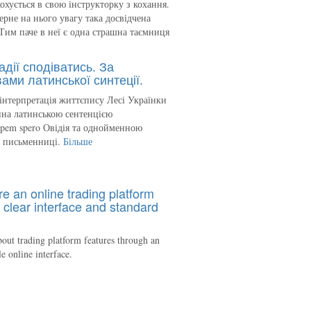
кохується в свою інструкторку з кохання.
ерне на нього увагу така досвідчена
Тим паче в неї є одна страшна таємниця
адії сподіватись. За
ами латинської синтеції.
інтерпретація життєпису Лесі Українки
на латинською сентенцією
spem spero Овідія та однойменною
ю письменниці.
Більше
re an online trading platform
 clear interface and standard
out trading platform features through an
le online interface.