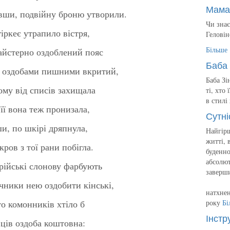
Мама
вши, подвійну броню утворили.
Чи знає
гіркеє утрапило вістря,
Геловін
Більше
майстерно оздоблений пояс
Баба 
р, оздобами пишними вкритий,
Баба Зі
йому від списів захищала
ті, хто
в стилі
 її вона теж пронизала,
Сутні
ши, по шкірі дряпнула,
Найгірш
житті, 
ров з тої рани побігла.
буденно
абсолют
арійські слонову фарбують
заверш
чники нею оздобити кінські,
натхнен
ато комонників хтіло б
року
Бі
Інстр
вців оздоба коштовна: