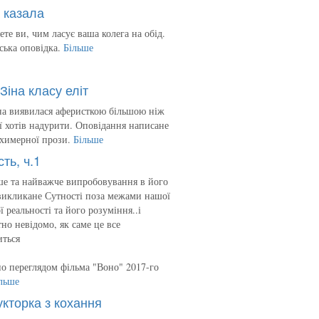
 казала
ете ви, чим ласує ваша колега на обід.
ська оповідка.
Більше
Зіна класу еліт
на виявилася аферисткою більшою ніж
 її хотів надурити. Оповідання написане
 химерної прози.
Більше
сть, ч.1
е та найважче випробовування в його
викликане Сутності поза межами нашої
ї реальності та його розуміння..і
но невідомо, як саме це все
иться
о переглядом фільма "Воно" 2017-го
льше
укторка з кохання