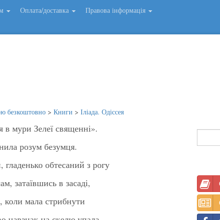
ем
Оплата/доставка
Правова інформація
ою безкоштовно
>
Книги
>
Іліада. Одіссея
 в мури Зелеї священні».
внила розум безумця.
н, гладенько обтесаний з рогу
ам, затаївшись в засаді,
ї, коли мала стрибнути
во навзнак на скелю упала.