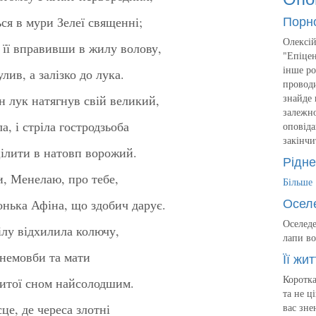
Порн
ся в мури Зелеї священні;
Олексій
 її вправивши в жилу волову,
"Епіцен
інше ро
лив, а залізко до лука.
проводи
знайде 
н лук натягнув свій великий,
залежно
а, і стріла гостродзьоба
оповіда
закінчи
цілити в натовп ворожий.
Рідне
и, Менелаю, про тебе,
Більше
Осел
онька Афіна, що здобич дарує.
Оселеде
рілу відхилила колючу,
лапи во
, немовби та мати
Її жит
Коротка
витої сном найсолодшим.
та не ц
сце, де череса злотні
вас зне