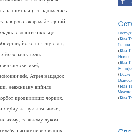
нь на шістнадцять здіймались.
'єднав роготокар майстерний,
Ост
иладнав золотеє окільце.
Інструк
(
Біла Т
обперши, його натягнув він,
Іванна 
(
Біла Т
и його заступили,
Новорі
(
Біла Т
рея синове, ахеї,
Маніфес
(
Ducke
)
войовничий, Атрея нащадок.
Відносн
явши, невживану вийняв
(
Біла Т
Чужинц
 скорбот провинницю чорних,
(
Біла Т
н стрілу на лук з тятивою,
йському, славному луком,
Опо
томбу з ягнят первородних,