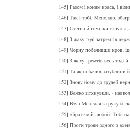
145] Разом і коням краса, і віз
146] Так і тобі, Менелаю, зба
147] Стегна й гомілки стрункі,
148] З жаху тоді затремтів де
149] Чорну побачивши кров, що 
150] З жаху тремтів весь тоді 
151] Та як побачив зазублини й 
152] Знову йому до грудей верн
153] Важко зітхнувши, - навкол
154] Взяв Менелая за руку й с
155] «Брате мій любий! Тобі на 
156] Проти троян одного з ахе