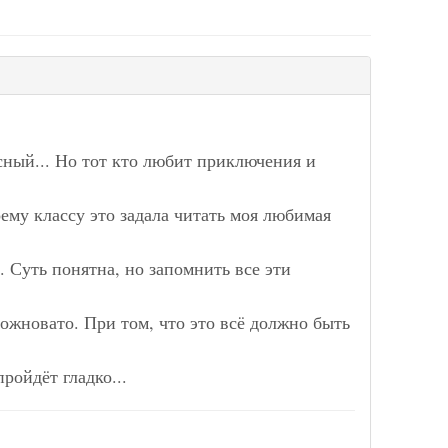
есный... Но тот кто любит приключения и
ему классу это задала читать моя любимая
ь. Суть понятна, но запомнить все эти
ложновато. При том, что это всё должно быть
пройдёт гладко...