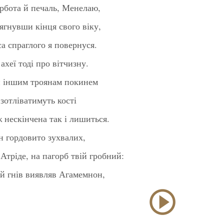
орбота й печаль, Менелаю,
ягнувши кінця свого віку,
а спраглого я повернуся.
ахеї тоді про вітчизну.
 й іншим троянам покинем
 зотліватимуть кості
ж нескінчена так і лишиться.
ян гордовито зухвалих,
Атріде, на пагорб твій гробний:
вій гнів виявляв Агамемнон,