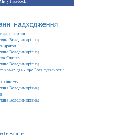
Ми у Facebook
анні надходження
торка з кохання
етяна Володимирівна
)
та дракон
етяна Володимирівна
)
чна Ялинка
етяна Володимирівна
)
т номер два - про Бога сучасності:
а вічність
етяна Володимирівна
)
і
етяна Володимирівна
)
відання