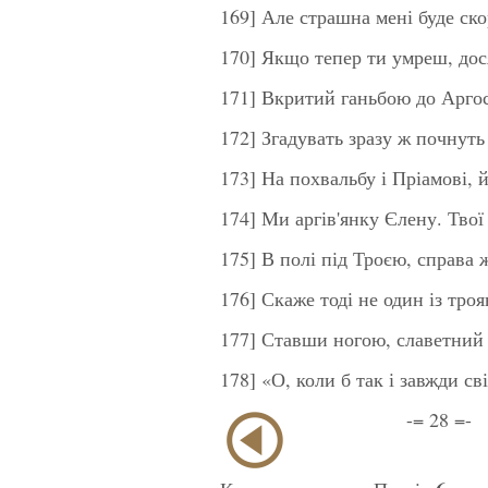
169] Але страшна мені буде ск
170] Якщо тепер ти умреш, дос
171] Вкритий ганьбою до Аргос
172] Згадувать зразу ж почнуть 
173] На похвальбу і Пріамові,
174] Ми аргів'янку Єлену. Твої
175] В полі під Троєю, справа 
176] Скаже тоді не один із тро
177] Ставши ногою, славетний 
178] «О, коли б так і завжди с
-= 28 =-