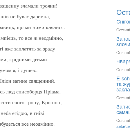
 священну зламали трояни!
Ост
анів не буває даремна,
Сніго
правиць, що ми ними клялися.
Останні
імпієць, то все ж неодмінно,
Запов
злочи
 ті вже заплатять за зраду
Останні
ами, і рідними дітьми.
Чвара
зумом я, і душею.
Останні
E-sch
 Іліон загине священний.
та жу
закла
есь люд списоборця Пріама.
Останні
исоти свого трону, Кроніон,
Запис
сама
неба егідою, в гніві
Останні
збудеться все неодмінно.
kadastr