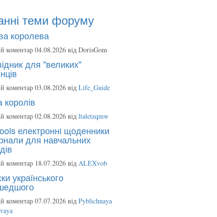
анні теми форуму
ва королева
й коментар 04.08.2026 від
DorisGom
ідник для "великих"
нців
й коментар 03.08.2026 від
Life_Guide
 королів
й коментар 02.08.2026 від
ltaletzqmw
ools електронні щоденники
рнали для навчальних
дів
й коментар 18.07.2026 від
ALEXvob
ки українського
шедшого
й коментар 07.07.2026 від
Pyblichnaya
ovaya