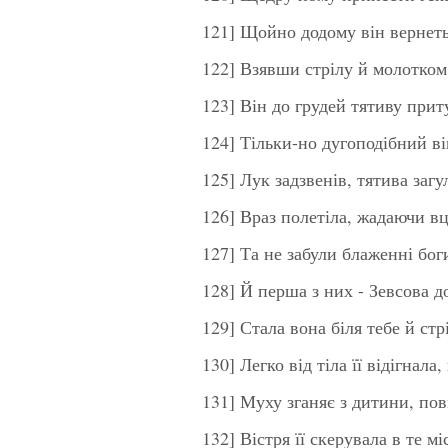
121] Щойно додому він вернеть
122] Взявши стрілу й молотком
123] Він до грудей тятиву приту
124] Тільки-но дугоподібний ві
125] Лук задзвенів, тятива загул
126] Враз полетіла, жадаючи в
127] Та не забули блаженні бог
128] Й перша з них - Зевсова д
129] Стала вона біля тебе й ст
130] Легко від тіла її відігнала
131] Муху зганяє з дитини, по
132] Вістря її скерувала в те мі