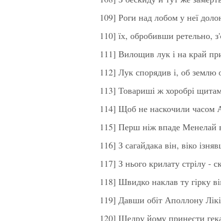
109] Роги над лобом у неї доло
110] їх, обробивши ретельно, з
111] Вилощив лук і на край пр
112] Лук спорядив і, об землю 
113] Товариші ж хоробрі щитам
114] Щоб не наскочили часом А
115] Перш ніж впаде Менелай 
116] З сагайдака він, віко ізн
117] З нього крилату стрілу -
118] Швидко наклав ту гірку ві
119] Давши обіт Аполлону Лікі
120] Щедру йому принести гека