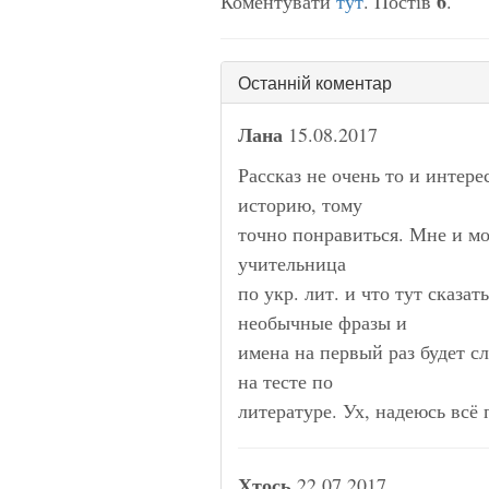
6
Коментувати
тут
. Постів
.
Останній коментар
Лана
15.08.2017
Рассказ не очень то и интер
историю, тому
точно понравиться. Мне и мо
учительница
по укр. лит. и что тут сказат
необычные фразы и
имена на первый раз будет с
на тесте по
литературе. Ух, надеюсь всё 
Хтось
22.07.2017