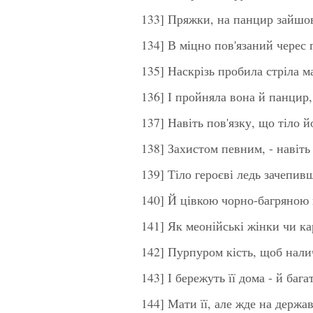
133] Пряжки, на панцир зайшо
134] В міцно пов'язаний черес 
135] Наскрізь пробила стріла 
136] І пройняла вона й панци
137] Навіть пов'язку, що тіло 
138] Захистом певним, - навіть
139] Тіло героєві ледь зачепив
140] Й цівкою чорно-багряною к
141] Як меонійські жінки чи к
142] Пурпуром кість, щоб нали
143] І бережуть її дома - й баг
144] Мати її, але жде на держа