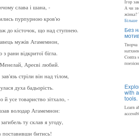
Ігор за
ничому слава і шана, -
А чи зв
жінка? 
грились пурпурною кров'ю
Більше
Без н
 аж до кісточок, що над ступнею.
мотив
ржавець мужів Агамемнон,
Творча 
натхнен
з рани відкритої бігла.
Contra 
поезіє
й Менелай, Ареєві любий.
зав'язь стріли він над тілом,
Explo
улася духа бадьорість.
with a
tools.
о й усе товариство зітхало, -
Learn ab
казав володар Агамемнон:
accessib
загибель ту склав я угоду,
їв поставивши битись!