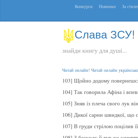
Конкурси
Новинки
За стил
Слава ЗСУ!
знайди книгу для душі...
Читай онлайн! Читай онлайн українськ
103] Щойно додому повернешся
104] Так говорила Афіна і впе
105] Зняв із плеча свого лук ві
106] Дикої сарни швидкої, що с
107] В груди стрілою поцілив ї
108] З бескиду й тут же замерт