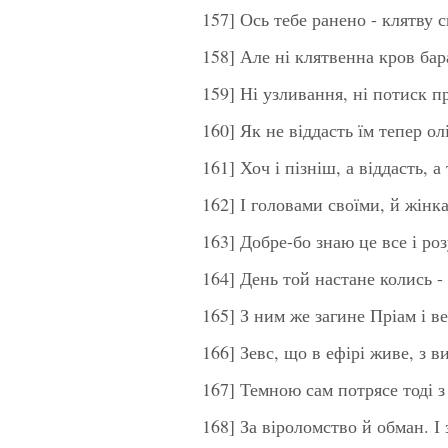
157] Ось тебе ранено - клятву
158] Але ні клятвенна кров бар
159] Ні узливання, ні потиск 
160] Як не віддасть їм тепер ол
161] Хоч і пізніш, а віддасть, а
162] І головами своїми, й жінк
163] Добре-бо знаю це все і ро
164] День той настане колись -
165] З ним же загине Пріам і в
166] Зевс, що в ефірі живе, з в
167] Темною сам потрясе тоді з 
168] За віроломство й обман. І 