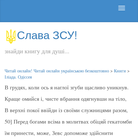
Слава ЗСУ!
знайди книгу для душі...
Читай онлайн! Читай онлайн українською безкоштовно
>
Книги
>
Іліада. Одіссея
В грудях, коли ось я наглої згуби щасливо уникнув.
Краще омийся і, чисте вбрання одягнувши на тіло,
В верхні покої ввійди із своїми служницями разом,
50] Перед богами всіма в молитвах обіцяй гекатомби
їм принести, може, Зевс допоможе здійснити