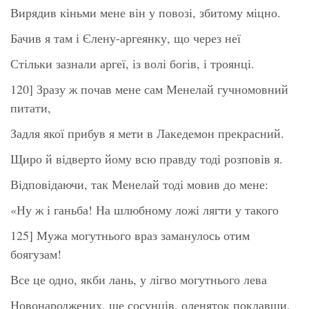
Вирядив кіньми мене він у повозі, збитому міцно.
Бачив я там і Єлену-аргеянку, що через неї
Стільки зазнали аргеї, із волі богів, і троянці.
120] Зразу ж почав мене сам Менелай гучномовний
питати,
Задля якої прибув я мети в Лакедемон прекрасний.
Щиро й відверто йому всю правду тоді розповів я.
Відповідаючи, так Менелай тоді мовив до мене:
«Ну ж і ганьба! На шлюбному ложі лягти у такого
125] Мужа могутнього враз заманулось отим
боягузам!
Все це одно, якби лань, у лігво могутнього лева
Новонароджених, ще сосунців, оленяток поклавши,