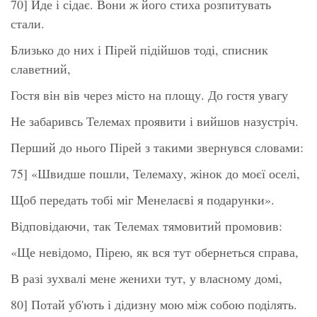
70] Йде і сідає. Вони ж його стиха розпитувать
стали.
Близько до них і Пірей підійшов тоді, списник
славетний,
Гостя він вів через місто на площу. До гостя увагу
Не забаривсь Телемах проявити і вийшов назустріч.
Перший до нього Пірей з такими звернувся словами:
75] «Швидше пошли, Телемаху, жінок до моєї оселі,
Щоб передать тобі міг Менелаєві я подарунки».
Відповідаючи, так Телемах тямовитий промовив:
«Ще невідомо, Пірею, як вся тут обернеться справа,
В разі зухвалі мене женихи тут, у власному домі,
80] Потай уб'ють і дідизну мою між собою поділять.