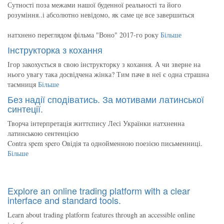
Сутності поза межами нашої буденної реальності та його
розуміння..і абсолютно невідомо, як саме це все завершиться
натхнено переглядом фільма "Воно" 2017-го року
Більше
Інструкторка з кохання
Ігор закохується в свою інструкторку з кохання. А чи зверне на
нього увагу така досвідчена жінка? Тим паче в неї є одна страшна
таємниця
Більше
Без надії сподіватись. За мотивами латинської
синтеції.
Творча інтерпретація життєпису Лесі Українки натхненна
латинською сентенцією
Contra spem spero Овідія та однойменною поезією письменниці.
Більше
Explore an online trading platform with a clear
interface and standard tools.
Learn about trading platform features through an accessible online