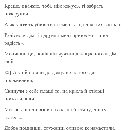
Краще, вважаю, тобі, ніж комусь, ті забрать
подарунки.
А як уродять убивство і смерть, що для них засіваю,
Радісно в дім ті дарунки мені принесеш ти на
радість».
Мовивши це, повів він чужинця нещасного в дім
свій.
85] А увійшовши до дому, вигідного для
проживання,
Скинули з себе плащі та, на крісла й стільці
поскладавши,
Митись пішли вони в гладко обтесану, чисту
купелю.
Добре помивши, служниці оливою їх намастили,