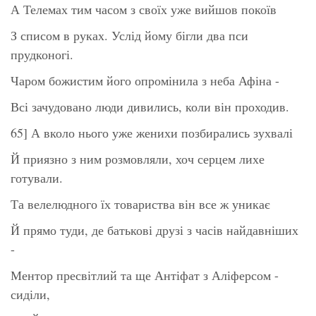
А Телемах тим часом з своїх уже вийшов покоїв
З списом в руках. Услід йому бігли два пси
прудконогі.
Чаром божистим його опромінила з неба Афіна -
Всі зачудовано люди дивились, коли він проходив.
65] А вколо нього уже женихи позбирались зухвалі
Й приязно з ним розмовляли, хоч серцем лихе
готували.
Та велелюдного їх товариства він все ж уникає
Й прямо туди, де батькові друзі з часів найдавніших
-
Ментор пресвітлий та ще Антіфат з Аліферсом -
сиділи,