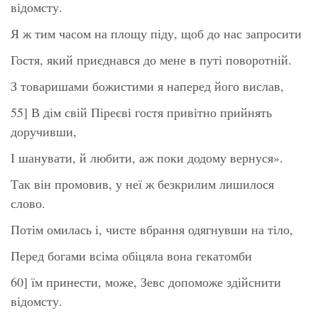
відомсту.
Я ж тим часом на площу піду, щоб до нас запросити
Гостя, який приєднався до мене в путі поворотній.
З товаришами божистими я наперед його вислав,
55] В дім свій Піреєві гостя привітно прийнять
доручивши,
І шанувати, й любити, аж поки додому вернуся».
Так він промовив, у неї ж безкрилим лишилося
слово.
Потім омилась і, чисте вбрання одягнувши на тіло,
Перед богами всіма обіцяла вона гекатомби
60] їм принести, може, Зевс допоможе здійснити
відомсту.