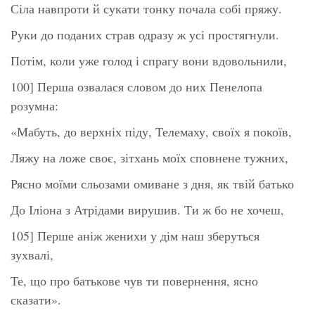
Сіла навпроти й сукати тонку почала собі пряжу.
Руки до поданих страв одразу ж усі простягнули.
Потім, коли уже голод і спрагу вони вдовольнили,
100] Перша озвалася словом до них Пенелопа
розумна:
«Мабуть, до верхніх піду, Телемаху, своїх я покоїв,
Ляжу на ложе своє, зітхань моїх сповнене тужних,
Рясно моїми сльозами омиване з дня, як твій батько
До Іліона з Атрідами вирушив. Ти ж бо не хочеш,
105] Перше аніж женихи у дім наш зберуться
зухвалі,
Те, що про батькове чув ти повернення, ясно
сказати».