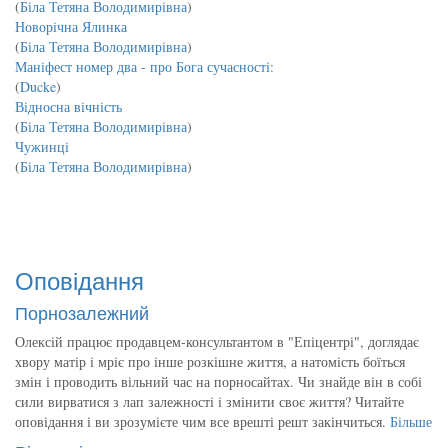
(
Біла Тетяна Володимирівна
)
Новорічна Ялинка
(
Біла Тетяна Володимирівна
)
Маніфест номер два - про Бога сучасності:
(
Ducke
)
Відносна вічність
(
Біла Тетяна Володимирівна
)
Чужинці
(
Біла Тетяна Володимирівна
)
Оповідання
Порнозалежний
Олексій працює продавцем-консультантом в "Епіцентрі", доглядає
хвору матір і мріє про інше розкішне життя, а натомість боїться
змін і проводить вільний час на порносайтах. Чи знайде він в собі
сили вирватися з лап залежності і змінити своє життя? Читайте
оповідання і ви зрозумієте чим все врешті решт закінчиться.
Більше