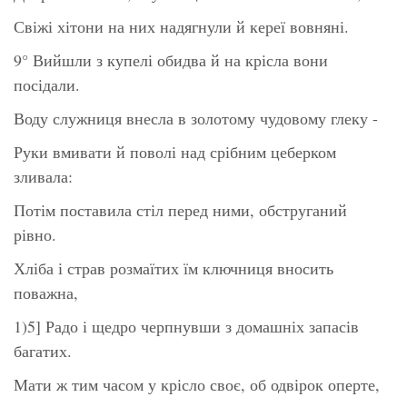
Свіжі хітони на них надягнули й кереї вовняні.
9° Вийшли з купелі обидва й на крісла вони
посідали.
Воду служниця внесла в золотому чудовому глеку -
Руки вмивати й поволі над срібним цеберком
зливала:
Потім поставила стіл перед ними, обструганий
рівно.
Хліба і страв розмаїтих їм ключниця вносить
поважна,
1)5] Радо і щедро черпнувши з домашніх запасів
багатих.
Мати ж тим часом у крісло своє, об одвірок оперте,