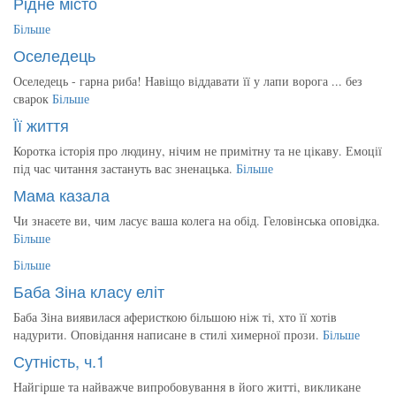
Рідне місто
Більше
Оселедець
Оселедець - гарна риба! Навіщо віддавати її у лапи ворога ... без
сварок
Більше
Її життя
Коротка історія про людину, нічим не примітну та не цікаву. Емоції
під час читання застануть вас зненацька.
Більше
Мама казала
Чи знаєете ви, чим ласує ваша колега на обід. Геловінська оповідка.
Більше
Більше
Баба Зіна класу еліт
Баба Зіна виявилася аферисткою більшою ніж ті, хто її хотів
надурити. Оповідання написане в стилі химерної прози.
Більше
Сутність, ч.1
Найгірше та найважче випробовування в його житті, викликане