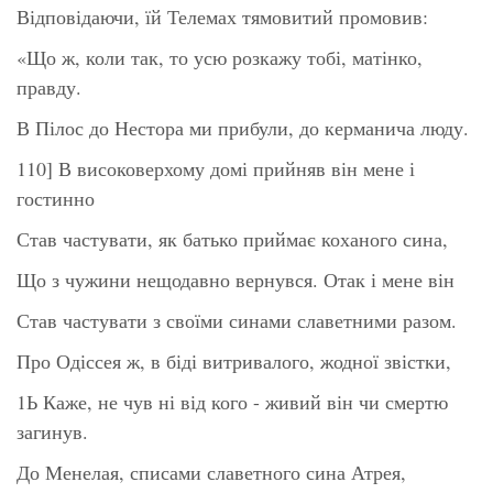
Відповідаючи, їй Телемах тямовитий промовив:
«Що ж, коли так, то усю розкажу тобі, матінко,
правду.
В Пілос до Нестора ми прибули, до керманича люду.
110] В високоверхому домі прийняв він мене і
гостинно
Став частувати, як батько приймає коханого сина,
Що з чужини нещодавно вернувся. Отак і мене він
Став частувати з своїми синами славетними разом.
Про Одіссея ж, в біді витривалого, жодної звістки,
1Ь Каже, не чув ні від кого - живий він чи смертю
загинув.
До Менелая, списами славетного сина Атрея,