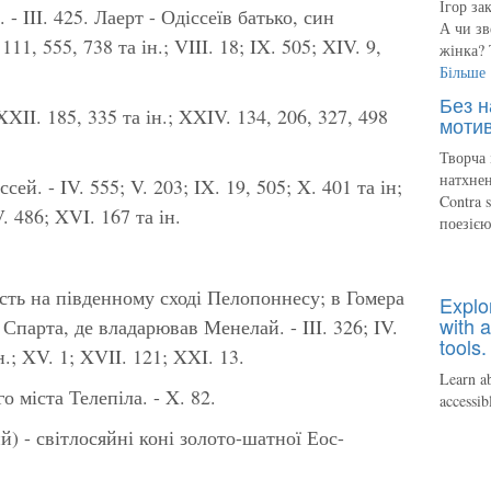
Ігор за
 - III. 425.
Лаерт
- Одіссеїв батько, син
А чи зв
. 111, 555, 738 та ін.; VIII. 18; IX. 505; XIV. 9,
жінка? 
Більше
Без н
XXII. 185, 335 та ін.; XXIV. 134, 206, 327, 498
мотив
Творча 
натхнен
сей. - IV. 555; V. 203; IX. 19, 505; X. 401 та ін;
Contra 
V. 486; XVI. 167 та ін.
поезіє
сть на південному сході Пелопоннесу; в Гомера
Explo
with a
Спарта, де владарював Менелай. - III. 326; IV.
tools.
ін.; XV. 1; XVII. 121; XXI. 13.
Learn ab
 міста Телепіла. - X. 82.
accessib
й) - світлосяйні коні золото-шатної Еос-