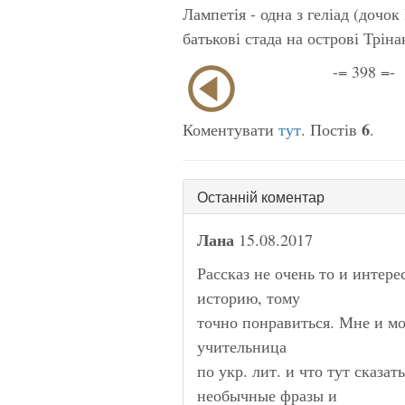
Лампетія
- одна з геліад (дочо
батькові стада на острові Трінакі
-= 398 =-
6
Коментувати
тут
. Постів
.
Останній коментар
Лана
15.08.2017
Рассказ не очень то и интер
историю, тому
точно понравиться. Мне и мо
учительница
по укр. лит. и что тут сказат
необычные фразы и