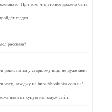
ложновато. При том, что это всё должно быть
пройдёт гладко...
сл рассказа?
ні роки, потім у старшому віці, не дуже мені
и часу, заходжу на https://bookinist.com.ua/
 може навіть і купую на томуж сайті.