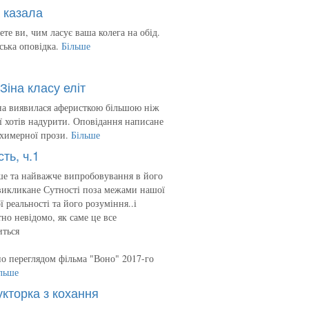
 казала
ете ви, чим ласує ваша колега на обід.
ська оповідка.
Більше
Зіна класу еліт
на виявилася аферисткою більшою ніж
 її хотів надурити. Оповідання написане
 химерної прози.
Більше
сть, ч.1
е та найважче випробовування в його
викликане Сутності поза межами нашої
ї реальності та його розуміння..і
но невідомо, як саме це все
иться
о переглядом фільма "Воно" 2017-го
льше
укторка з кохання