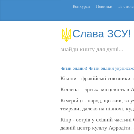
Конкурси
Новинки
За стил
Слава ЗСУ!
знайди книгу для душі...
Читай онлайн! Читай онлайн українськ
Кікони -
фракійські союзники тр
Кіллена -
гірська місцевість в 
Кімерійці
- народ, що жив, за у
темряви, далеко на півночі, куди
Кіпр
- острів у східній частині
давній центр культу Афродіти. - 