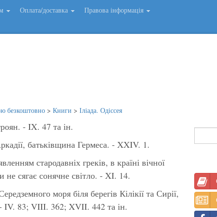
ем
Оплата/доставка
Правова інформація
ою безкоштовно
>
Книги
>
Іліада. Одіссея
оян. - IX. 47 та ін.
Аркадії, батьківщина Гермеса. - XXIV. 1.
явленням стародавніх греків, в країні вічної
 не сягає сонячне світло. - XI. 14.
 Середземного моря біля берегів Кілікії та Сирії,
IV. 83; VIII. 362; XVII. 442 та ін.