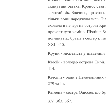
скинувши батька, Кронос став 
золотий вік. Боячись, що хтось 
тільки вони народжувались. Ті
сховала в печері на острові Кр
проковтнути камінь. Пізніше З
поглинутих братів і сестер і, п
XXI. 415.
Круни -
місцевість у південній
Ктесій
- володар острова Сирії
414.
Ктесіпп
- один з Пенелопиних ж
279 та ін.
Ктімена
- сестра Одіссея, що б
XV. 363, 367.