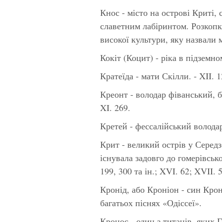
Кнос
- місто на острові Криті,
славетним лабіринтом. Розкопк
високої культури, яку назвали 
Кокіт
(Коцит) - ріка в підземно
Кратеїда -
мати Скілли. - XII. 1
Креонт
- володар фіванський, 
XI. 269.
Кретей
- фессалійський володар
Крит -
великий острів у Середз
існувала задовго до гомерівської
199, 300 та ін.; XVI. 62; XVII. 
Кронід,
або
Кроніон -
син Кроно
багатьох піснях «Одіссеї».
Кронос
- один з титанів, яких 