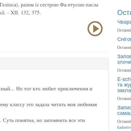
к Геліоса), разом із сестрою Фа-етусою пасла
Ост
ї. - XII. 132, 375.
Чвара
Останні
Сніго
Останні
Запов
злочи
Останні
E-sch
та жу
есный... Но тот кто любит приключения и
закла
Останні
ему классу это задала читать моя любимая
Запис
сама
ь. Суть понятна, но запомнить все эти
Останні
kadastr