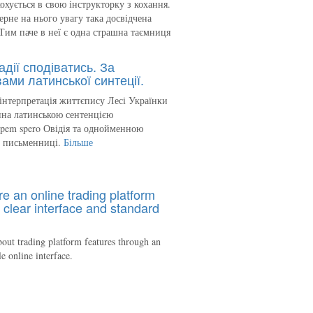
кохується в свою інструкторку з кохання.
ерне на нього увагу така досвідчена
Тим паче в неї є одна страшна таємниця
адії сподіватись. За
ами латинської синтеції.
інтерпретація життєпису Лесі Українки
на латинською сентенцією
spem spero Овідія та однойменною
ю письменниці.
Більше
re an online trading platform
 clear interface and standard
out trading platform features through an
le online interface.