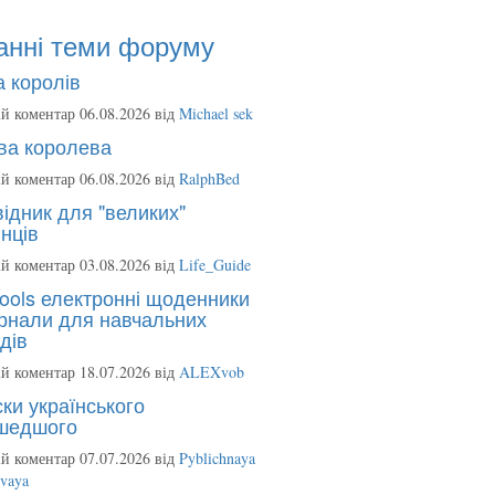
анні теми форуму
 королів
й коментар 06.08.2026 від
Michael sek
ва королева
й коментар 06.08.2026 від
RalphBed
ідник для "великих"
нців
й коментар 03.08.2026 від
Life_Guide
ools електронні щоденники
рнали для навчальних
дів
й коментар 18.07.2026 від
ALEXvob
ки українського
шедшого
й коментар 07.07.2026 від
Pyblichnaya
ovaya