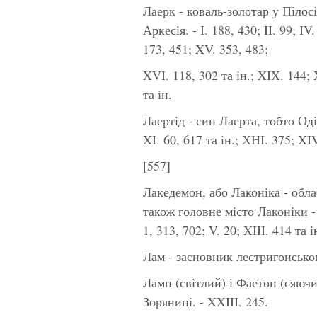
Лаерк
- коваль-золотар у Пілосі.
Аркесія. - І. 188, 430; II. 99; IV
173, 451; XV. 353, 483;
XVI. 118, 302 та ін.; XIX. 144; 
та ін.
Лаертід -
син Лаерта, тобто Одіс
XI. 60, 617 та ін.; ХНІ. 375; XI
[557]
Лакедемон,
або
Лаконіка -
обла
також головне місто Лаконіки - 
1, 313, 702; V. 20; XIII. 414 та 
Лам -
засновник лестригонського
Ламп
(світлий) і
Фаетон
(сяючи
Зоряниці. - XXIII. 245.