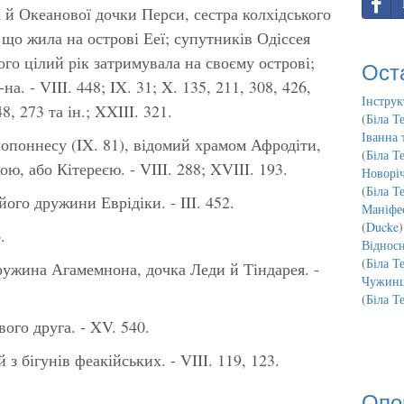
а й Океанової дочки Перси, сестра колхідського
 що жила на острові Ееї; супутників Одіссея
ого цілий рік затримувала на своєму острові;
Ост
а. - VIII. 448; IX. 31; X. 135, 211, 308, 426,
Інструк
148, 273 та ін.; XXIII. 321.
(
Біла Т
Іванна 
елопоннесу (IX. 81), відомий храмом Афродіти,
(
Біла Т
ю, або Кітереєю. - VIII. 288; XVIII. 193.
Новорі
(
Біла Т
його дружини Еврідіки. - III. 452.
Маніфес
(
Ducke
)
.
Відносн
(
Біла Т
дружина Агамемнона, дочка Леди й Тіндарея. -
Чужинц
(
Біла Т
вого друга. - XV. 540.
 з бігунів феакійських. - VIII. 119, 123.
Опо