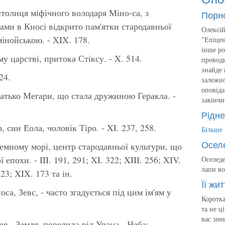
 столиця міфічного володаря Міно-са, з
Порн
ами в Кносі відкрито пам'ятки стародавньої
Олексій
мінойською. - XIX. 178.
"Епіцен
інше ро
му царстві, притока Стіксу. - X. 514.
проводи
знайде 
24.
залежно
оповіда
батько Мегари, що стала дружиною Геракла. -
закінчи
Рідне
, син Еола, чоловік Тіро. - XI. 237, 258.
Більше
Осел
емному морі, центр стародавньої культури, що
 епохи. - III. 191, 291; XI. 322; XIII. 256; XIV.
Оселеде
лапи во
523; XIX. 173 та ін.
Її жит
са, Зевс, - часто згадується під цим ім'ям у
Коротка
та не ц
вас зне
Гея - Земля, породила від Урана - Неба;