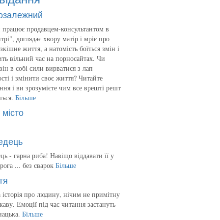
озалежний
 працює продавцем-консультантом в
трі", доглядає хвору матір і мріє про
зкішне життя, а натомість боїться змін і
ть вільний час на порносайтах. Чи
він в собі сили вирватися з лап
сті і змінити своє життя? Читайте
ння і ви зрозумієте чим все врешті решт
ться.
Більше
 місто
едець
ць - гарна риба! Навіщо віддавати її у
рога ... без сварок
Більше
тя
 історія про людину, нічим не примітну
ікаву. Емоції під час читання застануть
нацька.
Більше