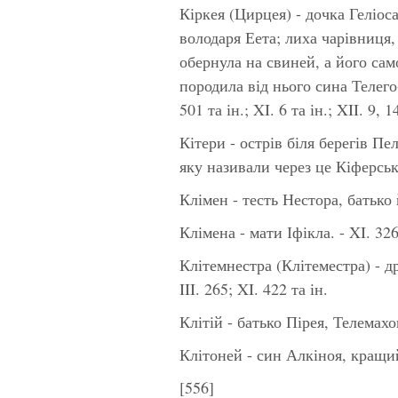
Кіркея
(Цирцея) - дочка Геліос
володаря Еета; лиха чарівниця,
обернула на свиней, а його сам
породила від нього сина Телего-н
501 та ін.; XI. 6 та ін.; XII. 9, 
Кітери
- острів біля берегів П
яку називали через це Кіферсько
Клімен
- тесть Нестора, батько 
Клімена
- мати Іфікла. - XI. 326
Клітемнестра
(Клітеместра) - 
III. 265; XI. 422 та ін.
Клітій
- батько Пірея, Телемахо
Клітоней
- син Алкіноя, кращий
[556]