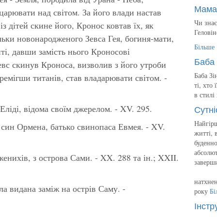
Мама
царювати над світом. За його влади настав
Чи знає
із дітей скине його, Кронос ковтав їх, як
Геловін
льки новонародженого Зевса Гея, богиня-мати,
Більше
иті, давши замість нього Кроносові
Баба 
евс скинув Кроноса, визволив з його утроби
Баба Зі
еремігши титанів, став владарювати світом. -
ті, хто
в стилі
 Еліді, відома своїм джерелом. - XV. 295.
Сутні
Найгірш
, син Ормена, батько свинопаса Евмея. - XV.
житті, 
буденно
абсолют
енихів, з острова Сами. - XX. 288 та ін.; XXII.
заверш
натхнен
ула видана заміж на острів Саму. -
року
Бі
Інстр