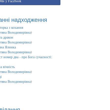
Ми у Facebook
анні надходження
торка з кохання
етяна Володимирівна
)
та дракон
етяна Володимирівна
)
чна Ялинка
етяна Володимирівна
)
т номер два - про Бога сучасності:
а вічність
етяна Володимирівна
)
і
етяна Володимирівна
)
відання