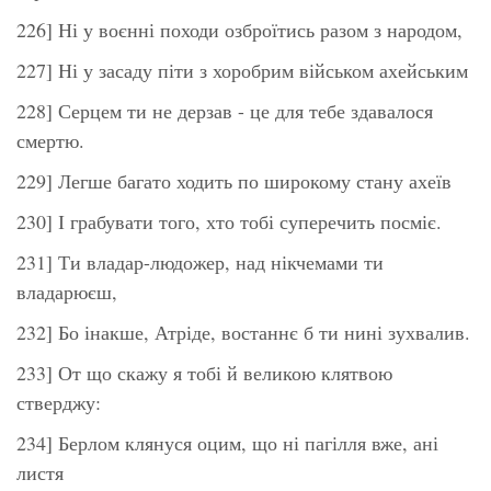
226] Ні у воєнні походи озброїтись разом з народом,
227] Ні у засаду піти з хоробрим військом ахейським
228] Серцем ти не дерзав - це для тебе здавалося
смертю.
229] Легше багато ходить по широкому стану ахеїв
230] І грабувати того, хто тобі суперечить посміє.
231] Ти владар-людожер, над нікчемами ти
владарюєш,
232] Бо інакше, Атріде, востаннє б ти нині зухвалив.
233] От що скажу я тобі й великою клятвою
стверджу:
234] Берлом клянуся оцим, що ні пагілля вже, ані
листя