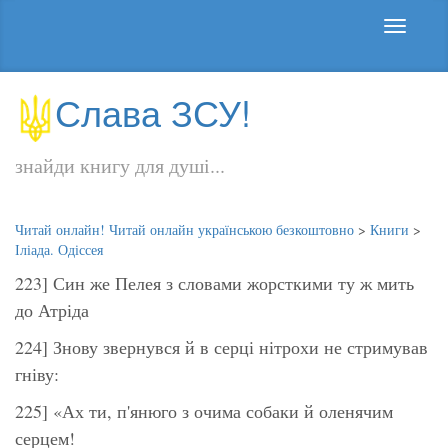
Слава ЗСУ!
знайди книгу для душі...
Читай онлайн! Читай онлайн українською безкоштовно
>
Книги
>
Іліада. Одіссея
223] Син же Пелея з словами жорсткими ту ж мить
до Атріда
224] Знову звернувся й в серці нітрохи не стримував
гніву:
225] «Ах ти, п'янюго з очима собаки й оленячим
серцем!