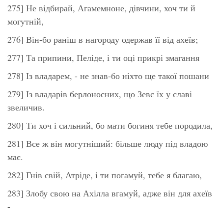
275] Не відбирай, Агамемноне, дівчини, хоч ти й
могутній,
276] Він-бо раніш в нагороду одержав її від ахеїв;
277] Та припини, Пеліде, і ти оці прикрі змагання
278] Із владарем, - не знав-бо ніхто ще такої пошани
279] Із владарів берлоносних, що Зевс їх у славі
звеличив.
280] Ти хоч і сильний, бо мати богиня тебе породила,
281] Все ж він могутніший: більше люду під владою
має.
282] Гнів свій, Атріде, і ти погамуй, тебе я благаю,
283] Злобу свою на Ахілла вгамуй, адже він для ахеїв
-