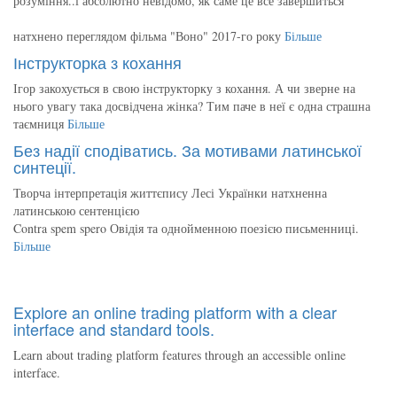
розуміння..і абсолютно невідомо, як саме це все завершиться
натхнено переглядом фільма "Воно" 2017-го року
Більше
Інструкторка з кохання
Ігор закохується в свою інструкторку з кохання. А чи зверне на
нього увагу така досвідчена жінка? Тим паче в неї є одна страшна
таємниця
Більше
Без надії сподіватись. За мотивами латинської
синтеції.
Творча інтерпретація життєпису Лесі Українки натхненна
латинською сентенцією
Contra spem spero Овідія та однойменною поезією письменниці.
Більше
Explore an online trading platform with a clear
interface and standard tools.
Learn about trading platform features through an accessible online
interface.