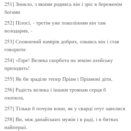
251] Зникло, з якими родивсь він і зріс в береженім
богами
252] Пілосі, - третім уже поколінням він там
володарив, -
253] Сповнений намірів добрих, озвавсь він і став
говорити:
254] «Горе! Велика скорбота на землю ахейську
приходить!
255] Як би зраділи тепер Пріам і Пріамові діти,
256] Радість велика і іншим троянам серця б
охопила,
257] Тільки б почули вони, як у сварці отут завелися
258] Ви, між данайських мужів і в раді, і в битвах
найперші.