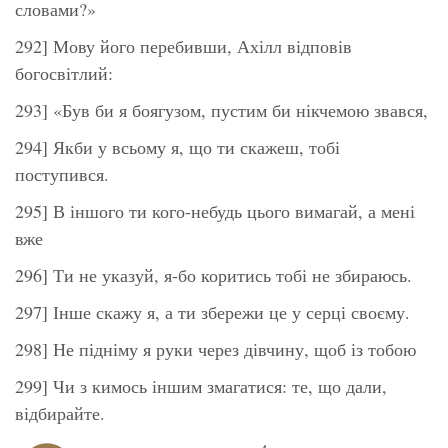
словами?»
292] Мову його перебивши, Ахілл відповів
богосвітлий:
293] «Був би я боягузом, пустим би нікчемою звався,
294] Якби у всьому я, що ти скажеш, тобі
поступився.
295] В іншого ти кого-небудь цього вимагай, а мені
вже
296] Ти не указуй, я-бо коритись тобі не збираюсь.
297] Інше скажу я, а ти збережи це у серці своєму.
298] Не підніму я руки через дівчину, щоб із тобою
299] Чи з кимось іншим змагатися: те, що дали,
відбирайте.