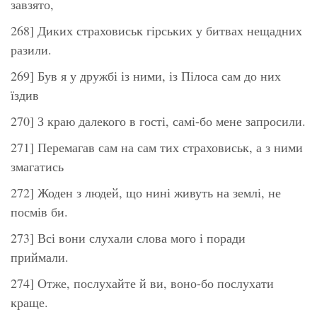
завзято,
268] Диких страховиськ гірських у битвах нещадних
разили.
269] Був я у дружбі із ними, із Пілоса сам до них
їздив
270] З краю далекого в гості, самі-бо мене запросили.
271] Перемагав сам на сам тих страховиськ, а з ними
змагатись
272] Жоден з людей, що нині живуть на землі, не
посмів би.
273] Всі вони слухали слова мого і поради
приймали.
274] Отже, послухайте й ви, воно-бо послухати
краще.