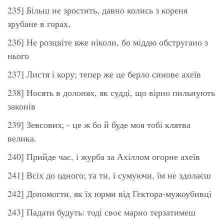
235] Більш не зростить, давно колись з кореня
зрубане в горах,
236] Не розцвіте вже ніколи, бо міддю обстругано з
нього
237] Листя і кору; тепер же це берло синове ахеїв
238] Носять в долонях, як судді, що вірно пильнують
законів
239] Зевсових, - це ж бо й буде моя тобі клятва
велика.
240] Прийде час, і журба за Ахіллом огорне ахеїв
241] Всіх до одного; та ти, і сумуючи, їм не здолаєш
242] Допомогти, як їх юрми від Гектора-мужоубивці
243] Падати будуть: тоді своє марно терзатимеш