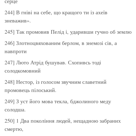
серце
244] В гніві на себе, що кращого ти із ахеїв
зневажив».
245] Так промовив Пелід і, ударивши гучно об землю
246] Злотноцвяхованим берлом, в знемозі сів, а
навпроти
247] Люто Атрід бушував. Схопивсь тоді
солодкомовний
248] Нестор, із голосом звучним славетний
промовець пілоський.
249] З уст його мова текла, бджолиного меду
солодша.
250] 1 Два покоління людей, нещадною забраних
смертю,