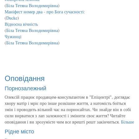
(
Біла Тетяна Володимирівна
)
Маніфест номер два - про Бога сучасності:
(
Ducke
)
Відносна вічність
(
Біла Тетяна Володимирівна
)
Чужинці
(
Біла Тетяна Володимирівна
)
Оповідання
Порнозалежний
Олексій працює продавцем-консультантом в "Епіцентрі", доглядає
хвору матір і мріє про інше розкішне життя, а натомість боїться
змін і проводить вільний час на порносайтах. Чи знайде він в собі
сили вирватися з лап залежності і змінити своє життя? Читайте
оповідання і ви зрозумієте чим все врешті решт закінчиться.
Більше
Рідне місто