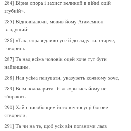
284] Вірна опора і захист великий в війні оцій
згубній».
285] Відповідаючи, мовив йому Агамемнон
владущий:
286] «Так, справедливо усе й до ладу ти, старче,
говориш.
287] Та над всіма чоловік оцей хоче тут бути
найвищим,
288] Над усіма панувати, указувать кожному хоче,
289] Всім володарити. Я ж коритись йому не
збираюсь.
290] Хай списоборцем його вічносущі богове
створили,
291] Та чи на те, щоб усіх він поганими лаяв