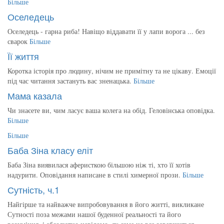
Більше
Оселедець
Оселедець - гарна риба! Навіщо віддавати її у лапи ворога ... без
сварок
Більше
Її життя
Коротка історія про людину, нічим не примітну та не цікаву. Емоції
під час читання застануть вас зненацька.
Більше
Мама казала
Чи знаєете ви, чим ласує ваша колега на обід. Геловінська оповідка.
Більше
Більше
Баба Зіна класу еліт
Баба Зіна виявилася аферисткою більшою ніж ті, хто її хотів
надурити. Оповідання написане в стилі химерної прози.
Більше
Сутність, ч.1
Найгірше та найважче випробовування в його житті, викликане
Сутності поза межами нашої буденної реальності та його