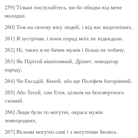
259] Тільки послухайтесь, ви-бо обидва від мене
молодші.
260] Тож на своєму віку людей, і від вас видатніших,
261] Я зустрічав, і вони порад моїх не відкидали.
262] Ні, таких я не бачив мужів і більш не побачу,
263] Як Пірітой вікопомний, Дріант, поводатар
народу,
264] Чи Ексадій, Кеней, або ще Поліфем богорівний,
265] Або Тесей, син Егея, цілком на безсмертного
схожий.
266] Люди були то могутні, окраса мужів
земнородних,
267] Вельми могутні самі і з могутніми бились