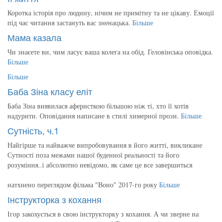
Коротка історія про людину, нічим не примітну та не цікаву. Емоції
під час читання застануть вас зненацька.
Більше
Мама казала
Чи знаєете ви, чим ласує ваша колега на обід. Геловінська оповідка.
Більше
Більше
Баба Зіна класу еліт
Баба Зіна виявилася аферисткою більшою ніж ті, хто її хотів
надурити. Оповідання написане в стилі химерної прози.
Більше
Сутність, ч.1
Найгірше та найважче випробовування в його житті, викликане
Сутності поза межами нашої буденної реальності та його
розуміння..і абсолютно невідомо, як саме це все завершиться
натхнено переглядом фільма "Воно" 2017-го року
Більше
Інструкторка з кохання
Ігор закохується в свою інструкторку з кохання. А чи зверне на