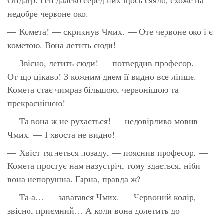
недобре червоне око.
— Комета! — скрикнув Чмих. — Оте червоне око і є
кометою. Вона летить сюди!
— Звісно, летить сюди! — потвердив професор. —
От що цікаво! З кожним днем її видно все ліпше.
Комета стає чимраз більшою, червонішою та
прекраснішою!
— Та вона ж не рухається! — недовірливо мовив
Чмих. — І хвоста не видно!
— Хвіст тягнеться позаду, — пояснив професор. —
Комета простує нам назустріч, тому здається, ніби
вона непорушна. Гарна, правда ж?
— Та-а… — завагався Чмих. — Червоний колір,
звісно, приємний… А коли вона долетить до