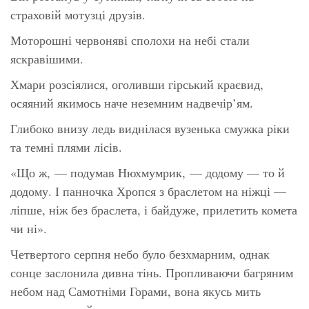
страховій мотузці друзів.
Моторошні червоняві сполохи на небі стали
яскравішими.
Хмари розсіялися, оголивши гірський краєвид,
осяяний якимось наче неземним надвечір’ям.
Глибоко внизу ледь виднілася вузенька смужка ріки
та темні плями лісів.
«Що ж, — подумав Нюхмумрик, — додому — то й
додому. І панночка Хропся з браслетом на ніжці —
ліпше, ніж без браслета, і байдуже, прилетить комета
чи ні».
Четвертого серпня небо було безхмарним, однак
сонце заслонила дивна тінь. Пропливаючи багряним
небом над Самотніми Горами, вона якусь мить