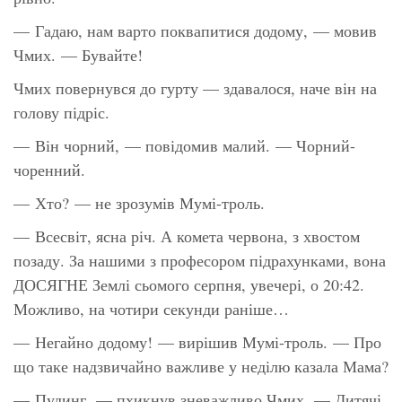
— Гадаю, нам варто поквапитися додому, — мовив
Чмих. — Бувайте!
Чмих повернувся до гурту — здавалося, наче він на
голову підріс.
— Він чорний, — повідомив малий. — Чорний-
чоренний.
— Хто? — не зрозумів Мумі-троль.
— Всесвіт, ясна річ. А комета червона, з хвостом
позаду. За нашими з професором підрахунками, вона
ДОСЯГНЕ Землі сьомого серпня, увечері, о 20:42.
Можливо, на чотири секунди раніше…
— Негайно додому! — вирішив Мумі-троль. — Про
що таке надзвичайно важливе у неділю казала Мама?
— Пудинг, — пхикнув зневажливо Чмих. — Дитячі