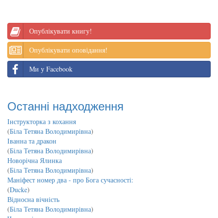
Опублікувати книгу!
Опублікувати оповідання!
Ми у Facebook
Останні надходження
Інструкторка з кохання
(
Біла Тетяна Володимирівна
)
Іванна та дракон
(
Біла Тетяна Володимирівна
)
Новорічна Ялинка
(
Біла Тетяна Володимирівна
)
Маніфест номер два - про Бога сучасності:
(
Ducke
)
Відносна вічність
(
Біла Тетяна Володимирівна
)