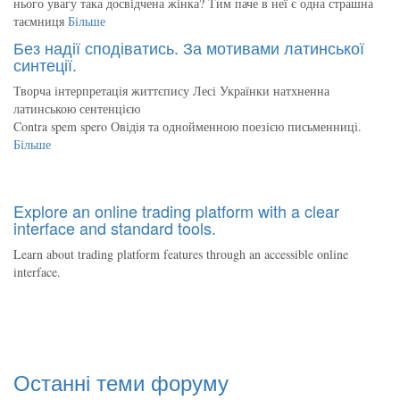
нього увагу така досвідчена жінка? Тим паче в неї є одна страшна
таємниця
Більше
Без надії сподіватись. За мотивами латинської
синтеції.
Творча інтерпретація життєпису Лесі Українки натхненна
латинською сентенцією
Contra spem spero Овідія та однойменною поезією письменниці.
Більше
Explore an online trading platform with a clear
interface and standard tools.
Learn about trading platform features through an accessible online
interface.
Останні теми форуму