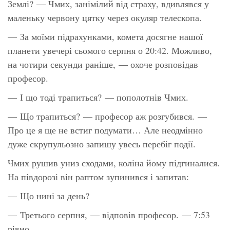
Землі? — Чмих, занімілий від страху, вдивлявся у
маленьку червону цятку через окуляр телескопа.
— За моїми підрахунками, комета досягне нашої
планети увечері сьомого серпня о 20:42. Можливо,
на чотири секунди раніше, — охоче розповідав
професор.
— І що тоді трапиться? — пополотнів Чмих.
— Що трапиться? — професор аж розгубився. —
Про це я ще не встиг подумати… Але неодмінно
дуже скрупульозно запишу увесь перебіг події.
Чмих рушив униз сходами, коліна йому підгиналися.
На півдорозі він раптом зупинився і запитав:
— Що нині за день?
— Третього серпня, — відповів професор. — 7:53
рівно.