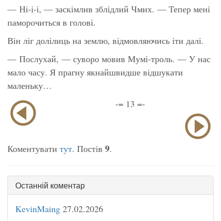
— Ні-і-і, — заскімлив зблідлий Чмих. — Тепер мені
паморочиться в голові.
Він ліг долілиць на землю, відмовляючись іти далі.
— Послухай, — суворо мовив Мумі-троль. — У нас
мало часу. Я прагну якнайшвидше відшукати
маленьку…
-= 13 =-
9
Коментувати
тут
. Постів
.
Останній коментар
KevinMaing
27.02.2026