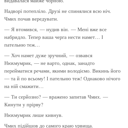
видавалася майже чорною.
Надворі потепліло. Друзі не спинялися всю ніч.
Чмих почав вередувати.
— Я втомився, — нудив він. — Мені вже все
набридло. Тепер ваша черга нести намет… І
пательню теж…
— Хоч намет дуже зручний, — озвався
Нюхмумрик, — не варто, однак, занадто
перейматися речами, якими володіємо. Викинь його
— та й по всьому! І пательню теж! Однаково нічого
на ній смажити…
— Ти серйозно? — вражено запитав Чмих. —
Кинути у прірву?
Нюхмумрик лише кивнув.
Чмих підійшов до самого краю урвища.