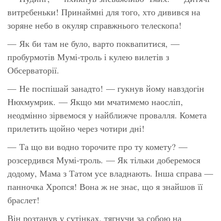
витребеньки! Принаймні для того, хто дивився на
зоряне небо в окуляр справжнього телескопа!
— Як би там не було, варто поквапитися, —
пробурмотів Мумі-троль і кулею вилетів з
Обсерваторії.
— Не поспішай занадто! — гукнув йому навздогін
Нюхмумрик. — Якщо ми мчатимемо наосліп,
неодмінно зірвемося у найближче провалля. Комета
прилетить щойно через чотири дні!
— Та що ви водно торочите про ту комету? —
розсердився Мумі-троль. — Як тільки доберемося
додому, Мама з Татом усе владнають. Інша справа —
панночка Хропся! Вона ж не знає, що я знайшов її
браслет!
Він розтанув у сутінках, тягнучи за собою на