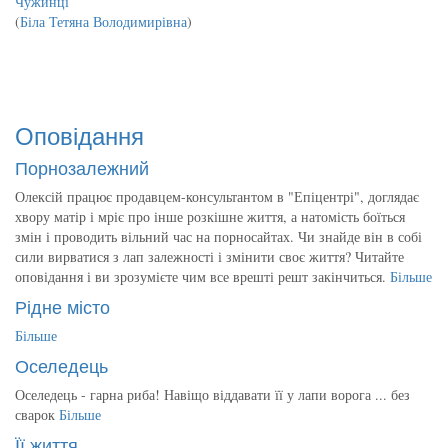
Чужинці
(
Біла Тетяна Володимирівна
)
Оповідання
Порнозалежний
Олексій працює продавцем-консультантом в "Епіцентрі", доглядає
хвору матір і мріє про інше розкішне життя, а натомість боїться
змін і проводить вільний час на порносайтах. Чи знайде він в собі
сили вирватися з лап залежності і змінити своє життя? Читайте
оповідання і ви зрозумієте чим все врешті решт закінчиться.
Більше
Рідне місто
Більше
Оселедець
Оселедець - гарна риба! Навіщо віддавати її у лапи ворога ... без
сварок
Більше
Її життя