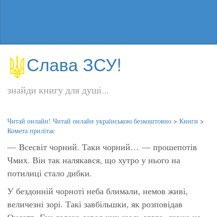
Слава ЗСУ!
знайди книгу для душі...
Читай онлайн! Читай онлайн українською безкоштовно
>
Книги
>
Комета прилітає
— Всесвіт чорний. Таки чорний… — прошепотів
Чмих. Він так налякався, що хутро у нього на
потилиці стало дибки.
У бездонній чорноті неба блимали, немов живі,
величезні зорі. Такі завбільшки, як розповідав
Ондатр. Ген далеко серед них щось сяяло, схоже на