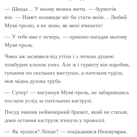
— Шкода… У ньому можна жити, — бурмотів
він. — Намет назавжди міг би стати моїм… Любий
Мумі-тролю, я не знаю, як мені вчинити!
— У тебе вже є печера, — приязно нагадав малому
Мумі-троль.
Чмих аж засміявся від утіхи і з легкою душею
пожбурив клунок униз. Але ж і гуркоту він наробив,
гупаючи по скельних виступах, а пательня гуділа,
мов мідна духова труба.
— Супер! — вигукнув Мумі-троль, не забарившись
послати услід за пательнею каструлі.
Посуд зчинив неймовірний брязкіт, який не стихав,
доки остання каструля згинула у проваллі.
— Як чуєшся? Ліпше? — поцікавився Нюхмумрик.