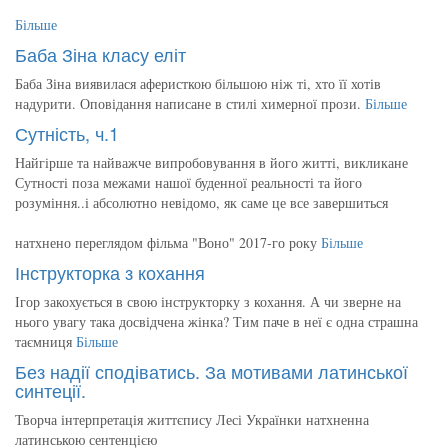
Більше
Баба Зіна класу еліт
Баба Зіна виявилася аферисткою більшою ніж ті, хто її хотів
надурити. Оповідання написане в стилі химерної прози.
Більше
Сутність, ч.1
Найгірше та найважче випробовування в його житті, викликане
Сутності поза межами нашої буденної реальності та його
розуміння..і абсолютно невідомо, як саме це все завершиться
натхнено переглядом фільма "Воно" 2017-го року
Більше
Інструкторка з кохання
Ігор закохується в свою інструкторку з кохання. А чи зверне на
нього увагу така досвідчена жінка? Тим паче в неї є одна страшна
таємниця
Більше
Без надії сподіватись. За мотивами латинської
синтеції.
Творча інтерпретація життєпису Лесі Українки натхненна
латинською сентенцією