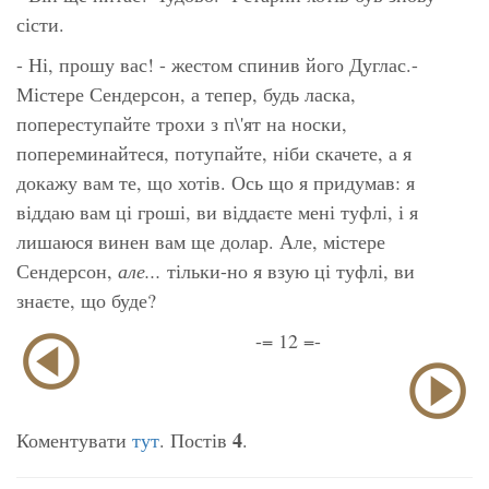
сісти.
- Ні, прошу вас! - жестом спинив його Дуглас.-
Містере Сендерсон, а тепер, будь ласка,
попереступайте трохи з п\'ят на носки,
попереминайтеся, потупайте, ніби скачете, а я
докажу вам те, що хотів. Ось що я придумав: я
віддаю вам ці гроші, ви віддаєте мені туфлі, і я
лишаюся винен вам ще долар. Але, містере
Сендерсон,
але...
тільки-но я взую ці туфлі, ви
знаєте, що буде?
-= 12 =-
4
Коментувати
тут
. Постів
.