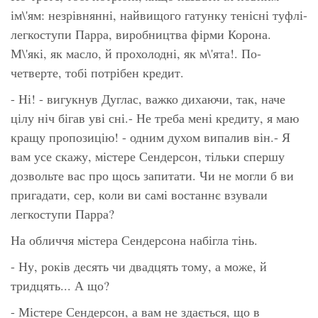
ім\'ям: незрівнянні, найвищого гатунку тенісні туфлі-
легкоступи Парра, виробництва фірми Корона.
М\'які, як масло, й прохолодні, як м\'ята!. По-
четверте, тобі потрібен кредит.
- Ні! - вигукнув Дуглас, важко дихаючи, так, наче
цілу ніч бігав уві сні.- Не треба мені кредиту, я маю
кращу пропозицію! - одним духом випалив він.- Я
вам усе скажу, містере Сендерсон, тільки спершу
дозвольте вас про щось запитати. Чи не могли б ви
пригадати, сер, коли ви самі востаннє взували
легкоступи Парра?
На обличчя містера Сендерсона набігла тінь.
- Ну, років десять чи двадцять тому, а може, й
тридцять... А що?
- Містере Сендерсон, а вам не здається, що в