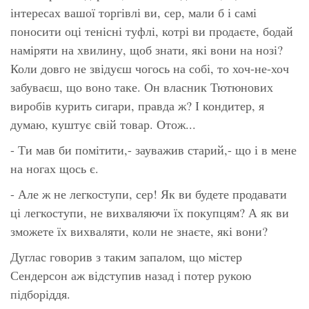
інтересах вашої торгівлі ви, сер, мали б і самі
поносити оці тенісні туфлі, котрі ви продаєте, бодай
наміряти на хвилину, щоб знати, які вони на нозі?
Коли довго не звідуєш чогось на собі, то хоч-не-хоч
забуваєш, що воно таке. Он власник Тютюнових
виробів курить сигари, правда ж? І кондитер, я
думаю, куштує свій товар. Отож...
- Ти мав би помітити,- зауважив старий,- що і в мене
на ногах щось є.
- Але ж не легкоступи, сер! Як ви будете продавати
ці легкоступи, не вихваляючи їх покупцям? А як ви
зможете їх вихваляти, коли не знаєте, які вони?
Дуглас говорив з таким запалом, що містер
Сендерсон аж відступив назад і потер рукою
підборіддя.