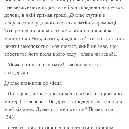
і не зважуючись підвести очі від складеної чашечкою
долоні, в якій тримав гроші, Дуглас ступив з
яскравого полудневого осоння в затінок крамниці.
Тоді ретельно виклав стовпчиками на прилавок
монети по п\'ять, десять, двадцять п\'ять центів і став
чекати занепокоєно, мов шахіст, який не знає, що
спостигне його після цього ходу - слава чи ганьба.
- Можеш нічого не казати! - мовив містер
Сендерсон.
Дуглас прикипів до місця.
- По-перше, я знаю, що ти хочеш купити,- провадив
містер Сендерсон.- По-друге, я щодня бачу тебе біля
моєї вітрини. Думаєш, я не помітив? Помиляєшся.
[343]
По-третє, тобі потрібні, якщо назвати їх повним