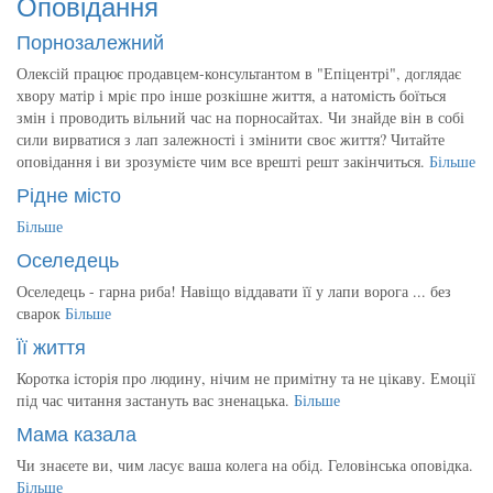
Оповідання
Порнозалежний
Олексій працює продавцем-консультантом в "Епіцентрі", доглядає
хвору матір і мріє про інше розкішне життя, а натомість боїться
змін і проводить вільний час на порносайтах. Чи знайде він в собі
сили вирватися з лап залежності і змінити своє життя? Читайте
оповідання і ви зрозумієте чим все врешті решт закінчиться.
Більше
Рідне місто
Більше
Оселедець
Оселедець - гарна риба! Навіщо віддавати її у лапи ворога ... без
сварок
Більше
Її життя
Коротка історія про людину, нічим не примітну та не цікаву. Емоції
під час читання застануть вас зненацька.
Більше
Мама казала
Чи знаєете ви, чим ласує ваша колега на обід. Геловінська оповідка.
Більше