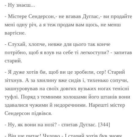
- Ну знаєш...
- Містере Сендерсон,- не вгавав Дуглас,- ви продайте
мені одну річ, а я теж продам вам щось, не менш
вартісне.
- Слухай, хлопче, невже для цього так конче
потрібно, щоб я взув на себе ті легкоступи? - запитав
старий.
- Я дуже хотів би, щоб ви це зробили, сер! Старий
зітхнув. А за хвилину вже сидів і, тихенько сопучи,
зашнуровував на своїх довгих вузьких ногах тенісні
туфлі. Поряд з темними холошами його штанів вони
здавалися чужими й недоречними. Нарешті містер
Сендерсон підвівся.
- Ну, як вони на нозі? - спитав Дуглас. [344]
- Він ще питає! Чудово.- І старий хотів був знову