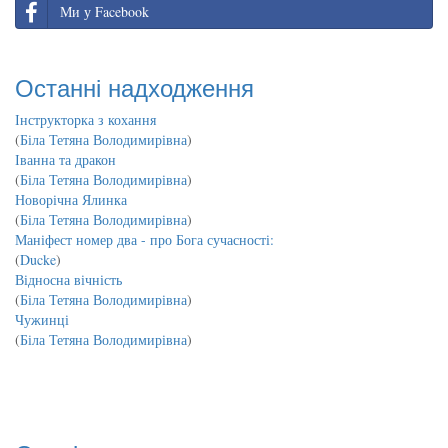
Ми у Facebook
Останні надходження
Інструкторка з кохання
(
Біла Тетяна Володимирівна
)
Іванна та дракон
(
Біла Тетяна Володимирівна
)
Новорічна Ялинка
(
Біла Тетяна Володимирівна
)
Маніфест номер два - про Бога сучасності:
(
Ducke
)
Відносна вічність
(
Біла Тетяна Володимирівна
)
Чужинці
(
Біла Тетяна Володимирівна
)