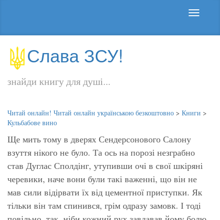
Слава ЗСУ!
знайди книгу для душі...
Читай онлайн! Читай онлайн українською безкоштовно
>
Книги
>
Кульбабове вино
Ще мить тому в дверях Сендерсонового Салону
взуття нікого не було. Та ось на порозі незграбно
став Дуглас Сполдінг, утупивши очі в свої шкіряні
черевики, наче вони були такі важенні, що він не
мав сили відірвати їх від цементної приступки. Як
тільки він там спинився, грім одразу замовк. І тоді
повільно, так, ніби кожний рух завдавав йому болю,