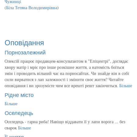
Чужинці
(
Біла Тетяна Володимирівна
)
Оповідання
Порнозалежний
Олексій працює продавцем-консультантом в "Епіцентрі", доглядає
хвору матір і мріє про інше розкішне життя, а натомість боїться
змін і проводить вільний час на порносайтах. Чи знайде він в собі
сили вирватися з лап залежності і змінити своє життя? Читайте
оповідання і ви зрозумієте чим все врешті решт закінчиться.
Більше
Рідне місто
Більше
Оселедець
Оселедець - гарна риба! Навіщо віддавати її у лапи ворога ... без
сварок
Більше
Її життя