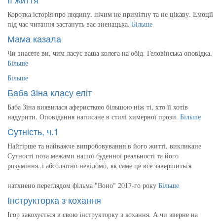
Коротка історія про людину, нічим не примітну та не цікаву. Емоції
під час читання застануть вас зненацька.
Більше
Мама казала
Чи знаєете ви, чим ласує ваша колега на обід. Геловінська оповідка.
Більше
Більше
Баба Зіна класу еліт
Баба Зіна виявилася аферисткою більшою ніж ті, хто її хотів
надурити. Оповідання написане в стилі химерної прози.
Більше
Сутність, ч.1
Найгірше та найважче випробовування в його житті, викликане
Сутності поза межами нашої буденної реальності та його
розуміння..і абсолютно невідомо, як саме це все завершиться
натхнено переглядом фільма "Воно" 2017-го року
Більше
Інструкторка з кохання
Ігор закохується в свою інструкторку з кохання. А чи зверне на