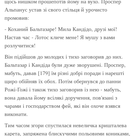
щось нишком прошепотів йому на вухо. Проспер
Альпанус устав зі свого стільця й урочисто
промовив:
- Коханий Бальтазаре! Мила Кандідо, друзі мої!
Настав час - Лотос кличе мене! Я мушу з вами
розлучитися!
Він підійшов до молодих і тихо заговорив до них.
Бальтазар і Кандіда були дуже зворушені. Проспер,
мабуть, давав [179] їм різні добрі поради і нарешті
щиро обійняв їх обох. Потім обернувся до панни
Рожі-Гожі і також тихо заговорив із нею - мабуть,
вона давала йому всілякі доручення, пов'язані з
чарами і господарством фей, які він охоче взявся
виконати.
Тим часом згори спустилася невеличка кришталева
карета, запряжена блискучими польовими кониками,