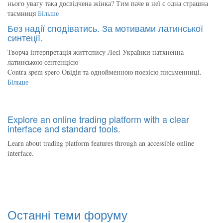
нього увагу така досвідчена жінка? Тим паче в неї є одна страшна
таємниця
Більше
Без надії сподіватись. За мотивами латинської
синтеції.
Творча інтерпретація життєпису Лесі Українки натхненна
латинською сентенцією
Contra spem spero Овідія та однойменною поезією письменниці.
Більше
Explore an online trading platform with a clear
interface and standard tools.
Learn about trading platform features through an accessible online
interface.
Останні теми форуму