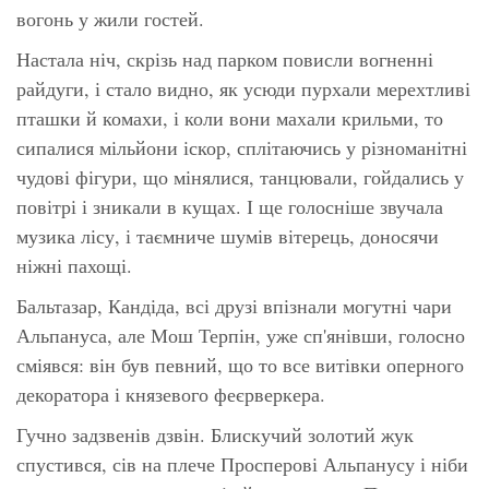
вогонь у жили гостей.
Настала ніч, скрізь над парком повисли вогненні
райдуги, і стало видно, як усюди пурхали мерехтливі
пташки й комахи, і коли вони махали крильми, то
сипалися мільйони іскор, сплітаючись у різноманітні
чудові фігури, що мінялися, танцювали, гойдались у
повітрі і зникали в кущах. І ще голосніше звучала
музика лісу, і таємниче шумів вітерець, доносячи
ніжні пахощі.
Бальтазар, Кандіда, всі друзі впізнали могутні чари
Альпануса, але Мош Терпін, уже сп'янівши, голосно
сміявся: він був певний, що то все витівки оперного
декоратора і князевого феєрверкера.
Гучно задзвенів дзвін. Блискучий золотий жук
спустився, сів на плече Просперові Альпанусу і ніби