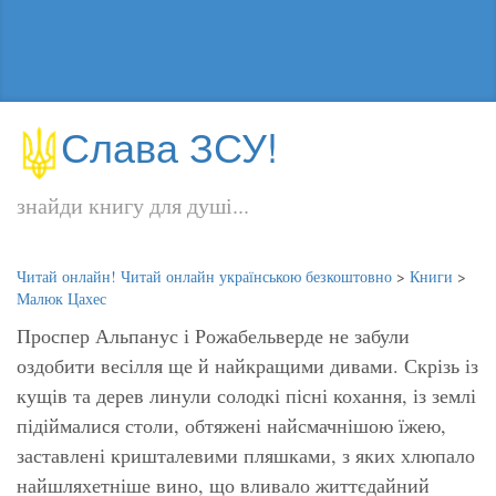
Слава ЗСУ!
знайди книгу для душі...
Читай онлайн! Читай онлайн українською безкоштовно
>
Книги
>
Малюк Цахес
Проспер Альпанус і Рожабельверде не забули
оздобити весілля ще й найкращими дивами. Скрізь із
кущів та дерев линули солодкі пісні кохання, із землі
підіймалися столи, обтяжені найсмачнішою їжею,
заставлені кришталевими пляшками, з яких хлюпало
найшляхетніше вино, що вливало життєдайний