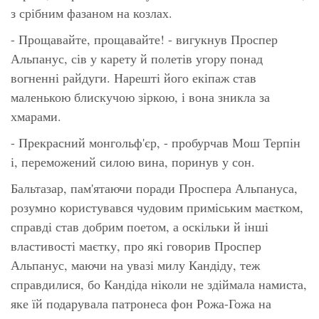
з срібним фазаном на козлах.
- Прощавайте, прощавайте! - вигукнув Проспер
Альпанус, сів у карету й полетів угору понад
вогненні райдуги. Нарешті його екіпаж став
маленькою блискучою зіркою, і вона зникла за
хмарами.
- Прекрасний монгольф'єр, - пробурчав Мош Терпін
і, переможений силою вина, поринув у сон.
Бальтазар, пам'ятаючи поради Проспера Альпануса,
розумно користувався чудовим приміським маєтком,
справді став добрим поетом, а оскільки й інші
властивості маєтку, про які говорив Проспер
Альпанус, маючи на увазі милу Кандіду, теж
справдилися, бо Кандіда ніколи не здіймала намиста,
яке їй подарувала патронеса фон Рожа-Гожа на