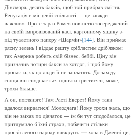
Дінсмора, десять баксів, щоб той прибрав сміття.
Репутація в місцевій спільноті — це завжди
важливо. Проте зараз Ромео повністю зосереджений
на своїй імпровізованій касі, картонному ящику з-
під туалетного паперу «Шармін»
[144]
. Він приймає
рясну зелень і віддає решту сріблястим дріб'язком:
так Америка робить свій бізнес, бейбі. Ціну він
призначив чотири бакси за хотдог, і щоб йому
пропасти, якщо люди її не заплатять. До заходу
сонця він сподівається підняти три тисячі, може,
трохи більше.
А он, погляньте! Там Расті Еверет! Йому таки
вдалося вирватися! Молодчага! Йому трохи жаль, що
він не заїхав по дівчаток — їм би тут сподобалося, це
притлумило б їхні страхи, побачити стільки
просвітленого народу навкруги, — хоча в Дженні це,