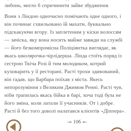
либонь, могло б спричинити зайве збудження.
Вони з Ліндою одночасно помічають одне одного, і
він починає схвильовано їй махати, буквально
підскакуючи вгору. Із заплетеним у кіски волоссям
— зачіска, яку вона носить майже завжди на службі
— його безкомпромісна Поліціянтка виглядає, як
якась школярочка-чірлідерша. Лінда стоїть поряд із
сестрою Твіча Розі й тим молодиком, котрий
куховарить у її ресторані. Расті трохи здивований,
він гадав, що Барбара поїхав з міста. Якесь
непорозуміння з Великим Джимом Ренні. Расті чув,
ніби трапилась якась бійка в барі, хоча тоді була не
його зміна, коли латали її учасників. От і добре.
Расті й без того доволі налатався клієнтів «Діппера».
-= 106 =-