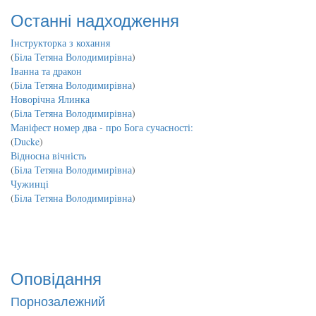
Останні надходження
Інструкторка з кохання
(
Біла Тетяна Володимирівна
)
Іванна та дракон
(
Біла Тетяна Володимирівна
)
Новорічна Ялинка
(
Біла Тетяна Володимирівна
)
Маніфест номер два - про Бога сучасності:
(
Ducke
)
Відносна вічність
(
Біла Тетяна Володимирівна
)
Чужинці
(
Біла Тетяна Володимирівна
)
Оповідання
Порнозалежний