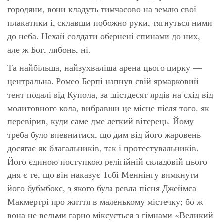
городяни, вони кладуть тимчасово на землю свої
плакатики і, склавши побожно руки, тягнуться ними
до неба. Нехай солдати обернені спинами до них,
але ж Бог, либонь, ні.
Та найбільша, найзухваліша арена цього цирку —
центральна. Ромео Берпі напнув свій ярмарковий
тент подалі від Купола, за шістдесят ярдів на схід від
молитовного кола, вибравши це місце після того, як
перевірив, куди саме дме легкий вітерець. Йому
треба було впевнитися, що дим від його жаровень
досягає як благальників, так і протестувальників.
Його єдиною поступкою релігійній складовій цього
дня є те, що він наказує Тобі Меннінгу вимкнути
його бубмбокс, з якого була ревла пісня Джеймса
Макмертрі про життя в маленькому містечку; бо ж
вона не вельми гарно міксується з гімнами «Великий