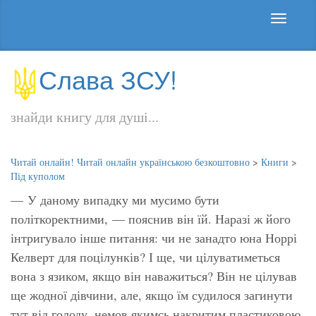
Слава ЗСУ!
знайди книгу для душі...
Читай онлайн! Читай онлайн українською безкоштовно
>
Книги
>
Під куполом
— У даному випадку ми мусимо бути
політкоректними, — пояснив він їй. Наразі ж його
інтригувало інше питання: чи не занадто юна Норрі
Келверт для поцілунків? І ще, чи цілуватиметься
вона з язиком, якщо він наважиться? Він не цілував
ще жодної дівчини, але, якщо їм судилося загинути
тут від голоду, немов якимсь накритим пластиковою