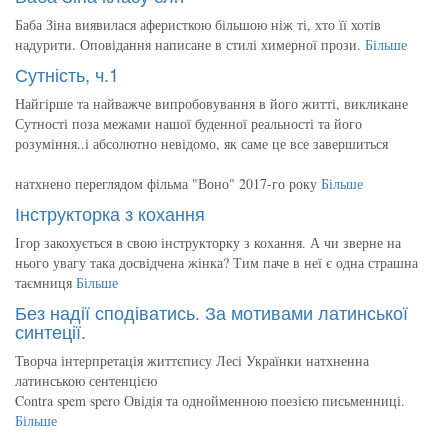
Баба Зіна виявилася аферисткою більшою ніж ті, хто її хотів
надурити. Оповідання написане в стилі химерної прози.
Більше
Сутність, ч.1
Найгірше та найважче випробовування в його житті, викликане
Сутності поза межами нашої буденної реальності та його
розуміння..і абсолютно невідомо, як саме це все завершиться
натхнено переглядом фільма "Воно" 2017-го року
Більше
Інструкторка з кохання
Ігор закохується в свою інструкторку з кохання. А чи зверне на
нього увагу така досвідчена жінка? Тим паче в неї є одна страшна
таємниця
Більше
Без надії сподіватись. За мотивами латинської
синтеції.
Творча інтерпретація життєпису Лесі Українки натхненна
латинською сентенцією
Contra spem spero Овідія та однойменною поезією письменниці.
Більше