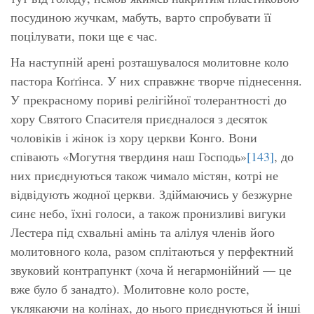
посудиною жучкам, мабуть, варто спробувати її
поцілувати, поки ще є час.
На наступній арені розташувалося молитовне коло
пастора Коґґінса. У них справжнє творче піднесення.
У прекрасному пориві релігійної толерантності до
хору Святого Спасителя приєдналося з десяток
чоловіків і жінок із хору церкви Конго. Вони
співають «Могутня твердиня наш Господь»
[143]
, до
них приєднуються також чимало містян, котрі не
відвідують жодної церкви. Здіймаючись у безжурне
синє небо, їхні голоси, а також пронизливі вигуки
Лестера під схвальні
амінь
та
алілуя
членів його
молитовного кола, разом сплітаються у перфектний
звуковий контрапункт (хоча й негармонійний — це
вже було б занадто). Молитовне коло росте,
уклякаючи на колінах, до нього приєднуються й інші