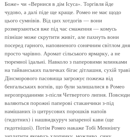
Боже» чи «Вернися в дім Ісуса». Торгівля йде
чудово, а далі піде ще краще. Ромео не має щодо
цього сумнівів. Від цих хотдогів — вони
розмерзаються вже під час смаження — комусь
пізніше може скрутити живіт, але пахнуть вони
посеред гарного, наповненого сонячним світлом дня
просто
чарівно.
Аромат сільського ярмарку, а не
тюремної їдальні. Навколо з паперовими млинками
на тайванських паличках бігає дітлашня, сухій траві
Дінсморового пасовища загрожує пожежа від
бенгальських вогнів, що були залишалися в Ромео
нерозпроданими з-після Четвертого липня. Повсюди
валяються порожні паперові стаканчики з-під
намішаних із цитрусових порошків напоїв
(гидотних) і нашвидкуруч запареної кави (ще
гидотнішої). Потім Ромео накаже Тобі Меннінгу
заплатити якомусь хлопчику, можливо, сину