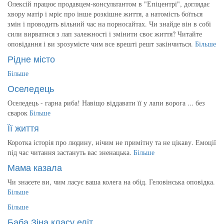
Олексій працює продавцем-консультантом в "Епіцентрі", доглядає
хвору матір і мріє про інше розкішне життя, а натомість боїться
змін і проводить вільний час на порносайтах. Чи знайде він в собі
сили вирватися з лап залежності і змінити своє життя? Читайте
оповідання і ви зрозумієте чим все врешті решт закінчиться.
Більше
Рідне місто
Більше
Оселедець
Оселедець - гарна риба! Навіщо віддавати її у лапи ворога ... без
сварок
Більше
Її життя
Коротка історія про людину, нічим не примітну та не цікаву. Емоції
під час читання застануть вас зненацька.
Більше
Мама казала
Чи знаєете ви, чим ласує ваша колега на обід. Геловінська оповідка.
Більше
Більше
Баба Зіна класу еліт