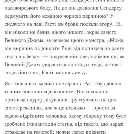
пасажирського боку. Як це він дозволив Сендерсу
кермувати його коханою чорною перлиною? У
сидячого на лаві Расті аж брови полізли вгору. Ні,
він ніколи не бачив нікого іншого, окрім самого
Великого Джима, за кермом цього монстра.
«Може,
він вирішив підвищити Енді від попихача до рангу
свого шофера»,
— подумав він, але, побачивши, як
Великий Джим здирається по сходах туди, де так і
сидів його син, Расті змінив думку.
Як і більшість медиків-ветеранів, Расті був доволі
точним зовнішнім діагностом. Він ніколи не
призначав курсу лікування, ґрунтуючись на цих
спостереженнях, але ж це неважко — просто за
ходою відрізнити чоловіка, якому півроку тому було
зроблено імплантацію стегна, від такого, що наразі
страждає на геморой; можна легко впізнати