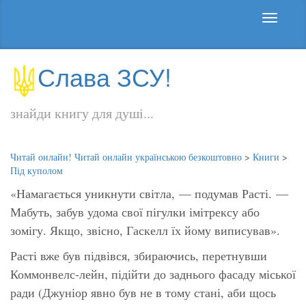
Слава ЗСУ!
знайди книгу для душі...
Читай онлайн! Читай онлайн українською безкоштовно
>
Книги
>
Під куполом
«Намагається уникнути світла,
— подумав Расті. —
Мабуть, забув удома свої пігулки імітрексу або
зомігу. Якщо, звісно, Гаскелл їх йому виписував».
Расті вже був підвівся, збираючись, перетнувши
Коммонвелс-лейн, підійти до заднього фасаду міської
ради (Джуніор явно був не в тому стані, аби щось