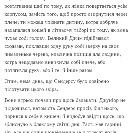
розтягнення шиї по тому, як жінка повертається усім
корпусом, замість того, щоб просто озирнутися через
плече; ти можеш упізнати дитину, котра добряче
нахапалася вошей в літньому таборі по тому, як вона
чухає собі голову. Великий Джим підіймався
сходами, поклавши одну руку собі зверху на своє
чималеньке черево, класична позиція для людини,
котра нещодавно вивихнула собі плече, або
потягнула руку, або і те, й інше разом.
Отже, нема дива, що Сендерсу було довірено
пілотувати цього звіра.
Вони втрьох почали про щось балакати. Джуніор не
підводився, натомість Сендерс присів біля нього,
порився в себе в кишені й видобув звідти щось, що
зблиснуло в бляклому світлі дня. Расті мав гарний
зір, але він сидів щонайменше за п'ятдесят ярдів