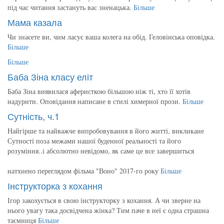
під час читання застануть вас зненацька.
Більше
Мама казала
Чи знаєете ви, чим ласує ваша колега на обід. Геловінська оповідка.
Більше
Більше
Баба Зіна класу еліт
Баба Зіна виявилася аферисткою більшою ніж ті, хто її хотів
надурити. Оповідання написане в стилі химерної прози.
Більше
Сутність, ч.1
Найгірше та найважче випробовування в його житті, викликане
Сутності поза межами нашої буденної реальності та його
розуміння..і абсолютно невідомо, як саме це все завершиться
натхнено переглядом фільма "Воно" 2017-го року
Більше
Інструкторка з кохання
Ігор закохується в свою інструкторку з кохання. А чи зверне на
нього увагу така досвідчена жінка? Тим паче в неї є одна страшна
таємниця
Більше