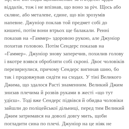
віддалік, тож і не впізнав, що воно за річ. Щось або
скляне, або металеве, єдине, що він зрозумів
напевне. Джуніор поклав той предмет собі до
кишені, потім вони втрьох ще балакали. Ренні
показав на «Гаммер» здоровою рукою, але Джуніор
похитав головою. Потім Сендерс показав на
«Гаммер». Джуніор знову заперечив, похилив голову
і вкотре взявся обробляти собі скроні. Двоє чоловіків
перезирнулися, причому Сендерс вигинав шию, бо
так і продовжував сидіти на сходах. У тіні Великого
Джима, що здалося Расті знаменним. Великий Джим
знизав плечима й розвів руками в жесті
«що тут
удієш».
Тоді вже Сендерс підвівся й обидва чоловіки
зайшли до поліцейської дільниці, перед тим Великий
Джим затримався на доволі довгу мить, щоби
погладити сина по плечі. Джуніор на це ніяк не