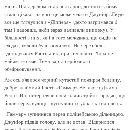
місці. Під деревом сиділося гарно, до того ж йому
стало цікаво, на кого це може чекати Джуніор. Люди
все ще тягнулися з «Діппера» (дехто затримався б
там і надовше, якби зараз наливали випивку). У
більшості з них, як і в того молодика, що сидів на
сходах, голови були похилені. Не через біль,
здогадувався Расті, а від пригніченості. Хоча це
майже те саме. Тема варта серйозного
обмірковування.
Аж ось з'явився чорний кутастий пожирач бензину,
добре знайомий Расті: «Гаммер» Великого Джима
Ренні. Він нетерпляче посигналив трійці городян, що
йшли серед вулиці, шугнувши їх убік, як тих овець.
«Гаммер» зупинився перед поліцейською дільницею.
Джуніор підвів голову, але не встав. Відкрилися
двері. З-за керма виліз Енді Сендерс, Ренні виліз із