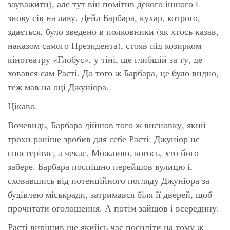
зауважити), але тут він помітив декого іншого і
знову сів на лаву. Дейл Барбара, кухар, котрого,
здається, було зведено в полковники (як хтось казав,
наказом самого Президента), стояв під козирком
кінотеатру «Глобус», у тіні, ще глибшій за ту, де
ховався сам Расті. До того ж Барбара, це було видно,
теж мав на оці Джуніора.
Цікаво.
Вочевидь, Барбара дійшов того ж висновку, який
трохи раніше зробив для себе Расті: Джуніор не
спостерігає, а чекає. Можливо, когось, хто його
забере. Барбара поспішно перейшов вулицю і,
сховавшись від потенційного погляду Джуніора за
будівлею міськради, затримався біля її дверей, щоб
прочитати оголошення. А потім зайшов і всередину.
Расті вирішив ще якийсь час посидіти на тому ж