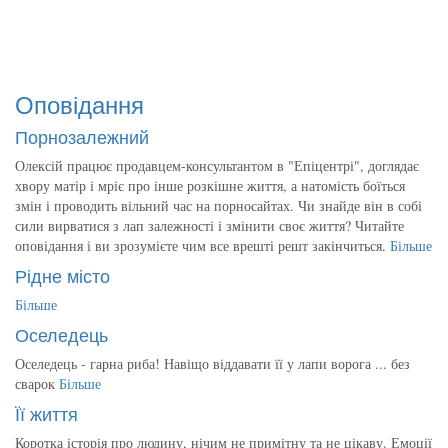
Оповідання
Порнозалежний
Олексій працює продавцем-консультантом в "Епіцентрі", доглядає
хвору матір і мріє про інше розкішне життя, а натомість боїться
змін і проводить вільний час на порносайтах. Чи знайде він в собі
сили вирватися з лап залежності і змінити своє життя? Читайте
оповідання і ви зрозумієте чим все врешті решт закінчиться.
Більше
Рідне місто
Більше
Оселедець
Оселедець - гарна риба! Навіщо віддавати її у лапи ворога ... без
сварок
Більше
Її життя
Коротка історія про людину, нічим не примітну та не цікаву. Емоції