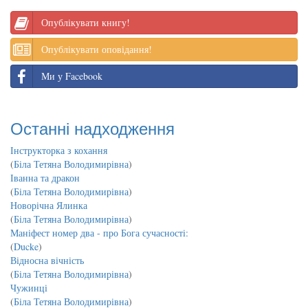
Опублікувати книгу!
Опублікувати оповідання!
Ми у Facebook
Останні надходження
Інструкторка з кохання
(
Біла Тетяна Володимирівна
)
Іванна та дракон
(
Біла Тетяна Володимирівна
)
Новорічна Ялинка
(
Біла Тетяна Володимирівна
)
Маніфест номер два - про Бога сучасності:
(
Ducke
)
Відносна вічність
(
Біла Тетяна Володимирівна
)
Чужинці
(
Біла Тетяна Володимирівна
)