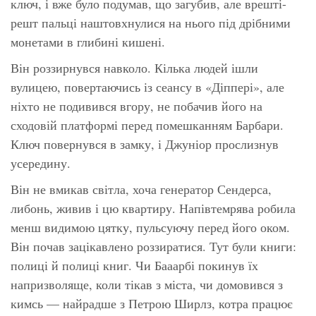
ключ, і вже було подумав, що загубив, але врешті-
решт пальці наштовхнулися на нього під дрібними
монетами в глибині кишені.
Він роззирнувся навколо. Кілька людей ішли
вулицею, повертаючись із сеансу в «Діппері», але
ніхто не подивився вгору, не побачив його на
сходовій платформі перед помешканням Барбари.
Ключ повернувся в замку, і Джуніор прослизнув
усередину.
Він не вмикав світла, хоча генератор Сендерса,
либонь, живив і цю квартиру. Напівтемрява робила
менш видимою цятку, пульсуючу перед його оком.
Він почав зацікавлено роззиратися. Тут були книги:
полиці й полиці книг. Чи
Бааарбі
покинув їх
напризволяще, коли тікав з міста, чи домовився з
кимсь — найрадше з Петрою Ширлз, котра працює