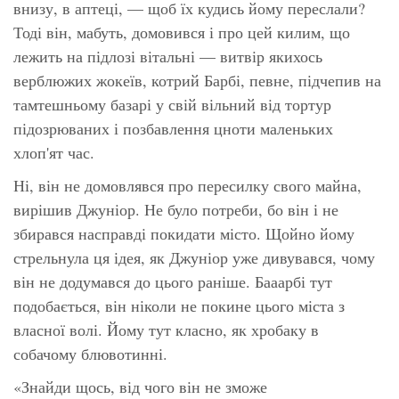
внизу, в аптеці, — щоб їх кудись йому переслали?
Тоді він, мабуть, домовився і про цей килим, що
лежить на підлозі вітальні — витвір якихось
верблюжих жокеїв, котрий Барбі, певне, підчепив на
тамтешньому базарі у свій вільний від тортур
підозрюваних і позбавлення цноти маленьких
хлоп'ят час.
Ні, він не домовлявся про пересилку свого майна,
вирішив Джуніор. Не було потреби, бо він і не
збирався насправді покидати місто. Щойно йому
стрельнула ця ідея, як Джуніор уже дивувався, чому
він не додумався до цього раніше.
Бааарбі
тут
подобається, він ніколи не покине цього міста з
власної волі. Йому тут класно, як хробаку в
собачому блювотинні.
«Знайди щось, від чого він не зможе