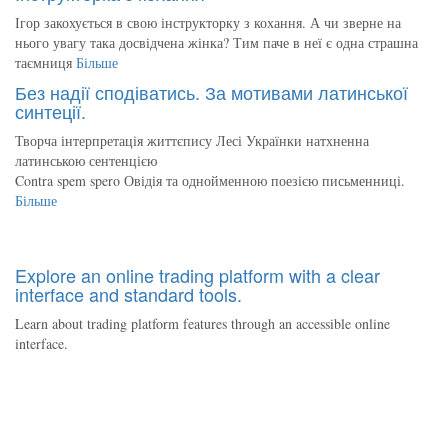
Ігор закохується в свою інструкторку з кохання. А чи зверне на
нього увагу така досвідчена жінка? Тим паче в неї є одна страшна
таємниця
Більше
Без надії сподіватись. За мотивами латинської
синтеції.
Творча інтерпретація життєпису Лесі Українки натхненна
латинською сентенцією
Contra spem spero Овідія та однойменною поезією письменниці.
Більше
Explore an online trading platform with a clear
interface and standard tools.
Learn about trading platform features through an accessible online
interface.