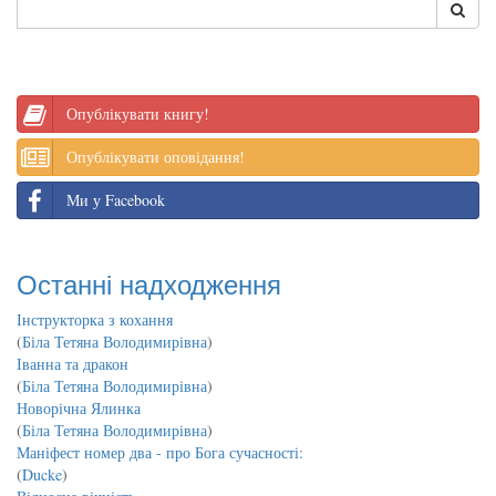
Опублікувати книгу!
Опублікувати оповідання!
Ми у Facebook
Останні надходження
Інструкторка з кохання
(
Біла Тетяна Володимирівна
)
Іванна та дракон
(
Біла Тетяна Володимирівна
)
Новорічна Ялинка
(
Біла Тетяна Володимирівна
)
Маніфест номер два - про Бога сучасності:
(
Ducke
)