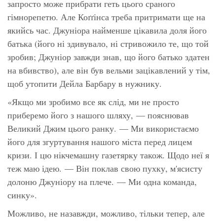
запросто може прибрати геть
цього
сраного
гімнорепетю. Але Коґґінса треба притримати ще на
якийсь час. Джуніора найменше цікавила доля його
батька (його ні здивувало, ні стривожило те, що той
зробив; Джуніор завжди знав, що його батько здатен
на вбивство), але він був вельми зацікавлений у тім,
щоб утопити Дейла Барбару в нужнику.
«Якщо ми зробимо все як слід, ми не просто
приберемо його з нашого шляху,
— пояснював
Великий Джим цього ранку. —
Ми використаємо
його для згуртування нашого міста перед лицем
кризи. І цю нікчемашну газетярку також. Щодо неї я
теж маю ідею.
— Він поклав свою пухку, м'ясисту
долоню Джуніору на плече. —
Ми одна команда,
синку».
Можливо, не назавжди, можливо, тільки тепер, але