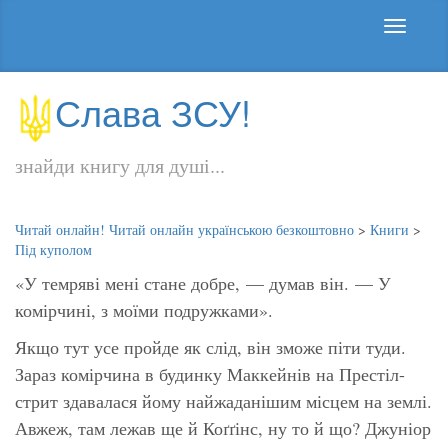
Слава ЗСУ!
знайди книгу для душі...
Читай онлайн! Читай онлайн українською безкоштовно
>
Книги
>
Під куполом
«У темряві мені стане добре,
— думав він. —
У
комірчині, з моїми подружками».
Якщо тут усе пройде як слід, він зможе піти туди.
Зараз комірчина в будинку Маккейнів на Престіл-
стрит здавалася йому найжаданішим місцем на землі.
Авжеж, там лежав ще й Коґґінс, ну то й що? Джуніор