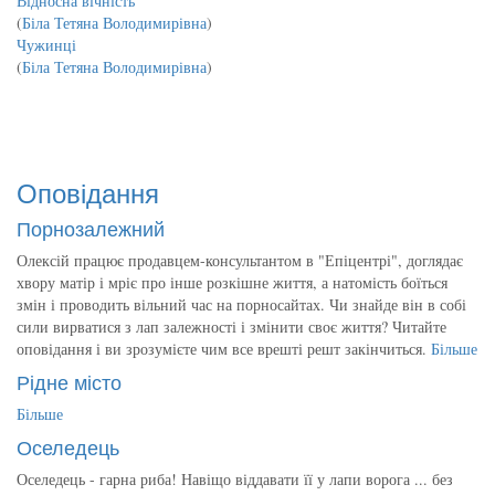
Відносна вічність
(
Біла Тетяна Володимирівна
)
Чужинці
(
Біла Тетяна Володимирівна
)
Оповідання
Порнозалежний
Олексій працює продавцем-консультантом в "Епіцентрі", доглядає
хвору матір і мріє про інше розкішне життя, а натомість боїться
змін і проводить вільний час на порносайтах. Чи знайде він в собі
сили вирватися з лап залежності і змінити своє життя? Читайте
оповідання і ви зрозумієте чим все врешті решт закінчиться.
Більше
Рідне місто
Більше
Оселедець
Оселедець - гарна риба! Навіщо віддавати її у лапи ворога ... без