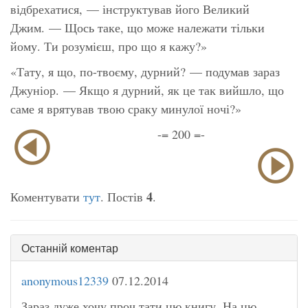
відбрехатися,
— інструктував його Великий
Джим. —
Щось таке, що може належати тільки
йому. Ти розумієш, про що я кажу?»
«Тату, я що, по-твоєму, дурний?
— подумав зараз
Джуніор. —
Якщо я дурний, як це так вийшло, що
саме я врятував
твою
сраку минулої ночі?»
-= 200 =-
4
Коментувати
тут
. Постів
.
Останній коментар
anonymous12339
07.12.2014
Зараз дуже хочу проч тати цю книгу. На цю