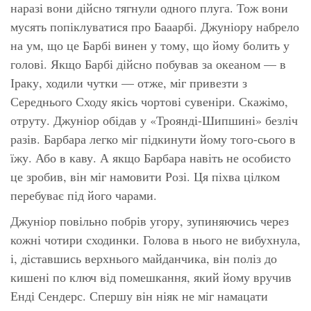
наразі вони дійсно тягнули одного плуга. Тож вони
мусять попіклуватися про
Бааарбі.
Джуніору набрело
на ум, що це Барбі винен у тому, що йому болить у
голові. Якщо Барбі дійсно побував за океаном — в
Іраку, ходили чутки — отже, міг привезти з
Середнього Сходу якісь чортові сувеніри. Скажімо,
отруту. Джуніор обідав у «Троянді-Шипшині» безліч
разів. Барбара легко міг підкинути йому того-сього в
їжу. Або в каву. А якщо Барбара навіть не особисто
це зробив, він міг намовити Розі. Ця піхва цілком
перебуває під його чарами.
Джуніор повільно побрів угору, зупиняючись через
кожні чотири сходинки. Голова в нього не вибухнула,
і, діставшись верхнього майданчика, він поліз до
кишені по ключ від помешкання, який йому вручив
Енді Сендерс. Спершу він ніяк не міг намацати