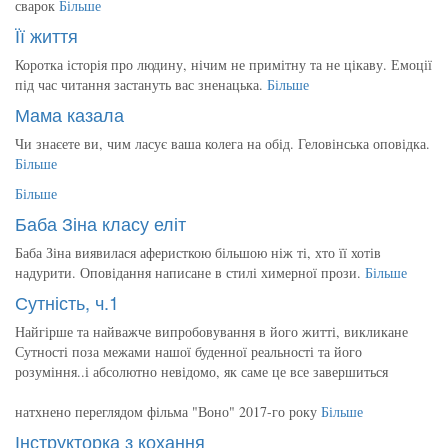
сварок
Більше
Її життя
Коротка історія про людину, нічим не примітну та не цікаву. Емоції
під час читання застануть вас зненацька.
Більше
Мама казала
Чи знаєете ви, чим ласує ваша колега на обід. Геловінська оповідка.
Більше
Більше
Баба Зіна класу еліт
Баба Зіна виявилася аферисткою більшою ніж ті, хто її хотів
надурити. Оповідання написане в стилі химерної прози.
Більше
Сутність, ч.1
Найгірше та найважче випробовування в його житті, викликане
Сутності поза межами нашої буденної реальності та його
розуміння..і абсолютно невідомо, як саме це все завершиться
натхнено переглядом фільма "Воно" 2017-го року
Більше
Інструкторка з кохання